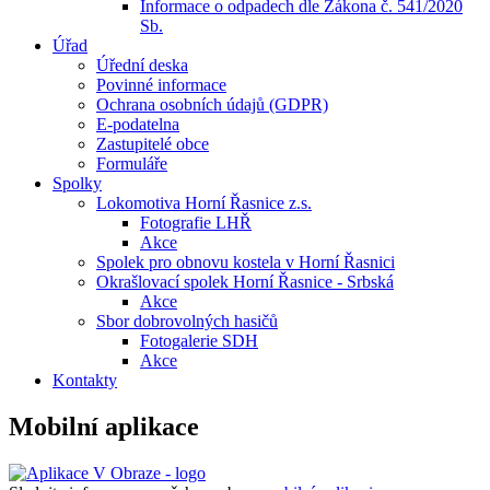
Informace o odpadech dle Zákona č. 541/2020
Sb.
Úřad
Úřední deska
Povinné informace
Ochrana osobních údajů (GDPR)
E-podatelna
Zastupitelé obce
Formuláře
Spolky
Lokomotiva Horní Řasnice z.s.
Fotografie LHŘ
Akce
Spolek pro obnovu kostela v Horní Řasnici
Okrašlovací spolek Horní Řasnice - Srbská
Akce
Sbor dobrovolných hasičů
Fotogalerie SDH
Akce
Kontakty
Mobilní aplikace