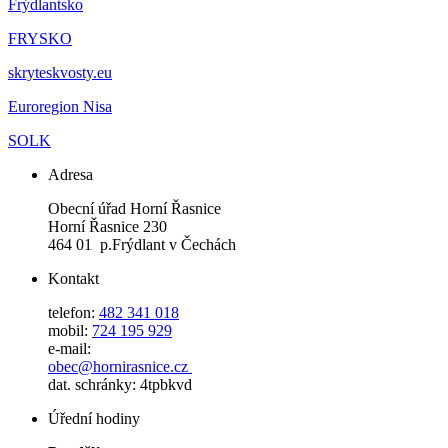
Frýdlantsko
FRYSKO
skryteskvosty.eu
Euroregion Nisa
SOLK
Adresa
Obecní úřad Horní Řasnice
Horní Řasnice 230
464 01 p.Frýdlant v Čechách
Kontakt
telefon:
482 341 018
mobil:
724 195 929
e-mail:
obec@hornirasnice.cz
dat. schránky: 4tpbkvd
Úřední hodiny