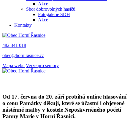
Akce
Sbor dobrovolných hasičů
Fotogalerie SDH
Akce
Kontakty
482 341 018
obec@hornirasnice.cz
Mapa webu
Verze pro seniory
Od 17. června do 20. září probíhá online hlasování
o cenu Památky děkují, které se účastní i objevené
nástěnné malby v kostele Neposkvrněného početí
Panny Marie v Horní Řasnici.