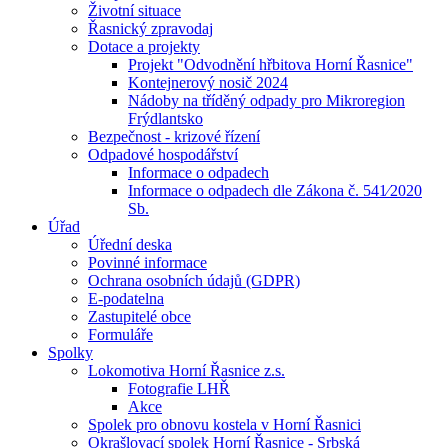
Životní situace
Řasnický zpravodaj
Dotace a projekty
Projekt "Odvodnění hřbitova Horní Řasnice"
Kontejnerový nosič 2024
Nádoby na tříděný odpady pro Mikroregion
Frýdlantsko
Bezpečnost - krizové řízení
Odpadové hospodářství
Informace o odpadech
Informace o odpadech dle Zákona č. 541⁄2020
Sb.
Úřad
Úřední deska
Povinné informace
Ochrana osobních údajů (GDPR)
E-podatelna
Zastupitelé obce
Formuláře
Spolky
Lokomotiva Horní Řasnice z.s.
Fotografie LHŘ
Akce
Spolek pro obnovu kostela v Horní Řasnici
Okrašlovací spolek Horní Řasnice - Srbská