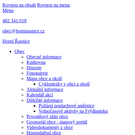
Rovnou na obsah
Rovnou na menu
Menu
482 341 018
obec@hornirasnice.cz
Horní Řasnice
Obec
Obecné informace
Knihovna
Historie
Fotogalerie
Mapa obce a okolí
Cyklostezky v obci a okolí
Aktuální informace
Kalendář akcí
Důležité informace
Požární poplachové směrnice
Volnočasové aktivity na Frýdlantsku
Povodńový plán obce
Geoportál obce - mapový portál
Videodokumenty z obce
Hospodaření obce