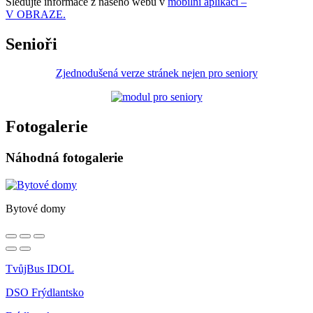
Sledujte informace z našeho webu v
mobilní aplikaci –
V OBRAZE.
Senioři
Zjednodušená verze stránek nejen pro seniory
Fotogalerie
Náhodná fotogalerie
Bytové domy
TvůjBus IDOL
DSO Frýdlantsko