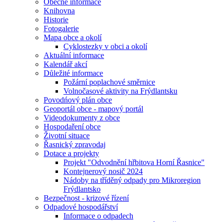
Obecné informace
Knihovna
Historie
Fotogalerie
Mapa obce a okolí
Cyklostezky v obci a okolí
Aktuální informace
Kalendář akcí
Důležité informace
Požární poplachové směrnice
Volnočasové aktivity na Frýdlantsku
Povodńový plán obce
Geoportál obce - mapový portál
Videodokumenty z obce
Hospodaření obce
Životní situace
Řasnický zpravodaj
Dotace a projekty
Projekt "Odvodnění hřbitova Horní Řasnice"
Kontejnerový nosič 2024
Nádoby na tříděný odpady pro Mikroregion
Frýdlantsko
Bezpečnost - krizové řízení
Odpadové hospodářství
Informace o odpadech