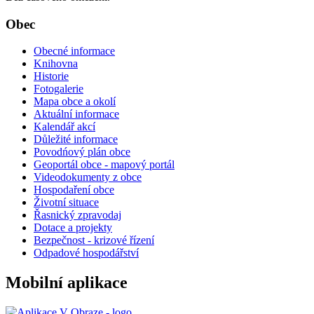
Obec
Obecné informace
Knihovna
Historie
Fotogalerie
Mapa obce a okolí
Aktuální informace
Kalendář akcí
Důležité informace
Povodńový plán obce
Geoportál obce - mapový portál
Videodokumenty z obce
Hospodaření obce
Životní situace
Řasnický zpravodaj
Dotace a projekty
Bezpečnost - krizové řízení
Odpadové hospodářství
Mobilní aplikace