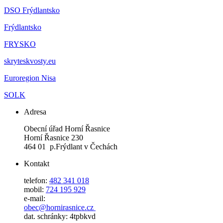
DSO Frýdlantsko
Frýdlantsko
FRYSKO
skryteskvosty.eu
Euroregion Nisa
SOLK
Adresa
Obecní úřad Horní Řasnice
Horní Řasnice 230
464 01 p.Frýdlant v Čechách
Kontakt
telefon:
482 341 018
mobil:
724 195 929
e-mail:
obec@hornirasnice.cz
dat. schránky: 4tpbkvd