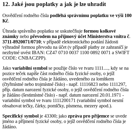
12. Jaké jsou poplatky a jak je lze uhradit
Osvědčení rodného čísla
podléhá správnímu poplatku ve výši 100
Kč
.
Úhrada správního poplatku se uskutečňuje
formou kolkové
známky
nebo
převodem na příjmový účet Ministerstva vnitra č
.
3711-8920071/0710
; v případě elektronického podání žádosti
výhradně formou převodu na účet (v případě platby ze zahraničí je
nezbytné uvést IBAN: CZ47 0710 0037 1100 0892 0071 a SWIFT
CODE: CNBACZPP).
Jako
variabilní symbol
se použije číslo ve tvaru 1111...., kdy se na
pozice teček napíše část rodného čísla fyzické osoby, o jejíž
osvědčení rodného čísla je žádáno, uvedeného za lomítkem
(čtyřmístné nebo trojmístné číslo) - např. 11116823 nebo 1111297,
příp. datum narození fyzické osoby, o jejíž osvědčení rodného čísla
je žádáno (šestimístné číslo) - např. datum narození 20.01.1971 -
variabilní symbol ve tvaru 1111200171 (variabilní symbol nesmí
obsahovat tečky, čárky, pomlčky, písmena, mezery apod.).
Specifický symbol
je 43300; jako
zpráva pro příjemce
se uvede
jméno a příjmení fyzické osoby, o jejíž osvědčení rodného čísla je
žádáno.