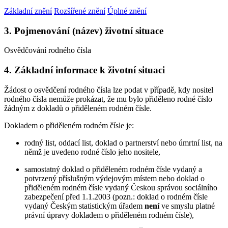
Základní znění
Rozšířené znění
Úplné znění
3. Pojmenování (název) životní situace
Osvědčování rodného čísla
4. Základní informace k životní situaci
Žádost o osvědčení rodného čísla lze podat v případě, kdy nositel
rodného čísla nemůže prokázat, že mu bylo přiděleno rodné číslo
žádným z dokladů o přiděleném rodném čísle.
Dokladem o přiděleném rodném čísle je:
rodný list, oddací list, doklad o partnerství nebo úmrtní list, na
němž je uvedeno rodné číslo jeho nositele,
samostatný doklad o přiděleném rodném čísle vydaný a
potvrzený příslušným výdejovým místem nebo doklad o
přiděleném rodném čísle vydaný Českou správou sociálního
zabezpečení před 1.1.2003 (pozn.: doklad o rodném čísle
vydaný Českým statistickým úřadem
není
ve smyslu platné
právní úpravy dokladem o přiděleném rodném čísle),