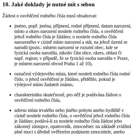
10. Jaké doklady je nutné mít s sebou
Žádost o osvědčení rodného čísla musí obsahovat:
jméno, popř. jména, příjmení, rodné příjmení, datum narození,
místo a okres narození nositele rodného čísla, o osvědčení
jehož rodného čísla je žádáno; u nositele rodného čísla
narozeného v cizině místo narození a stát, na jehož území se
narodil (pozn.: místem narození se rozumí obec, kde se
fyzická osoba narodila, nikoliv část obce, okres, oblast či
např. region; v případě, že se fyzická osoba narodila v Praze,
je místem narození obvod Praha 1 až 10),
označení výdejového místa, které nositeli rodného čísla rodné
číslo, o jehož osvědčení je žádáno, přidělilo, pokud je
výdejové místo žadateli známo,
charakteristiku skutečností, pro něž je podávána žádost o
osvědčení rodného čísla,
adresu místa trvalého nebo jiného pobytu anebo bydliště v
cizině nositele rodného čísla, o osvědčení jehož rodného čísla
je žádáno; podává-li za nositele rodného čísla žádost jeho
zákonný zástupce, opatrovník, zmocněnec na základě zvláštní
plné moci s úředně ověřeným podpisem zmocnitele, anebo