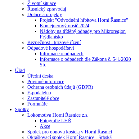
Životní situace
Řasnický zpravodaj
Dotace a projekty
Projekt "Odvodnění hřbitova Horní Řasnice"
Kontejnerový nosič 2024
Nádoby na tříděný odpady pro Mikroregion
Frýdlantsko
Bezpečnost - krizové řízení
Odpadové hospodářství
Informace o odpadech
Informace o odpadech dle Zákona č. 541⁄2020
Sb.
Úřad
Úřední deska
Povinné informace
Ochrana osobních údajů (GDPR)
E-podatelna
Zastupitelé obce
Formuláře
Spolky
Lokomotiva Horní Řasnice z.s.
Fotografie LHŘ
Akce
Spolek pro obnovu kostela v Horní Řasnici
Okrašlovací spolek Horní Řasnice - Srbská