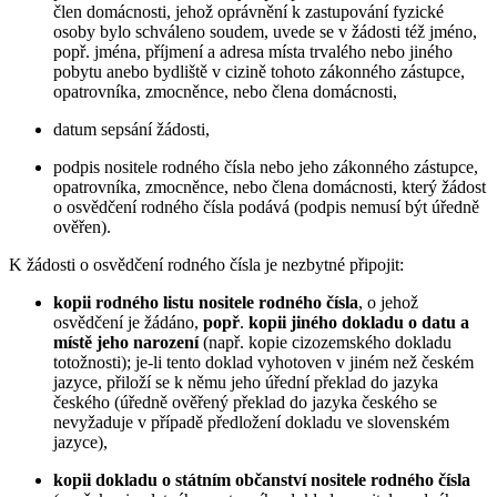
člen domácnosti, jehož oprávnění k zastupování fyzické
osoby bylo schváleno soudem, uvede se v žádosti též jméno,
popř. jména, příjmení a adresa místa trvalého nebo jiného
pobytu anebo bydliště v cizině tohoto zákonného zástupce,
opatrovníka, zmocněnce, nebo člena domácnosti,
datum sepsání žádosti,
podpis nositele rodného čísla nebo jeho zákonného zástupce,
opatrovníka, zmocněnce, nebo člena domácnosti, který žádost
o osvědčení rodného čísla podává (podpis nemusí být úředně
ověřen).
K žádosti o osvědčení rodného čísla je nezbytné připojit:
kopii rodného listu nositele rodného čísla
, o jehož
osvědčení je žádáno,
popř
.
kopii jiného dokladu o datu a
místě jeho narození
(např. kopie cizozemského dokladu
totožnosti); je-li tento doklad vyhotoven v jiném než českém
jazyce, přiloží se k němu jeho úřední překlad do jazyka
českého (úředně ověřený překlad do jazyka českého se
nevyžaduje v případě předložení dokladu ve slovenském
jazyce),
kopii dokladu o státním občanství nositele rodného čísla