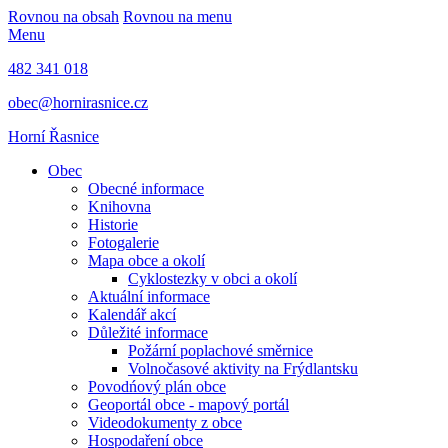
Rovnou na obsah
Rovnou na menu
Menu
482 341 018
obec@hornirasnice.cz
Horní Řasnice
Obec
Obecné informace
Knihovna
Historie
Fotogalerie
Mapa obce a okolí
Cyklostezky v obci a okolí
Aktuální informace
Kalendář akcí
Důležité informace
Požární poplachové směrnice
Volnočasové aktivity na Frýdlantsku
Povodńový plán obce
Geoportál obce - mapový portál
Videodokumenty z obce
Hospodaření obce