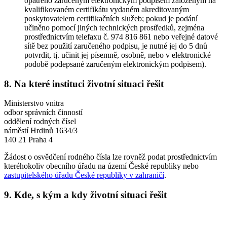
opatřeno zaručeným elektronickým podpisem založeným na
kvalifikovaném certifikátu vydaném akreditovaným
poskytovatelem certifikačních služeb; pokud je podání
učiněno pomocí jiných technických prostředků, zejména
prostřednictvím telefaxu č. 974 816 861 nebo veřejné datové
sítě bez použití zaručeného podpisu, je nutné jej do 5 dnů
potvrdit, tj. učinit jej písemně, osobně, nebo v elektronické
podobě podepsané zaručeným elektronickým podpisem).
8. Na které instituci životní situaci řešit
Ministerstvo vnitra
odbor správních činností
oddělení rodných čísel
náměstí Hrdinů 1634/3
140 21 Praha 4
Žádost o osvědčení rodného čísla lze rovněž podat prostřednictvím
kteréhokoliv obecního úřadu na území České republiky nebo
zastupitelského úřadu České republiky v zahraničí
.
9. Kde, s kým a kdy životní situaci řešit