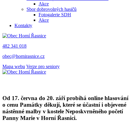
Akce
Sbor dobrovolných hasičů
Fotogalerie SDH
Akce
Kontakty
482 341 018
obec@hornirasnice.cz
Mapa webu
Verze pro seniory
Od 17. června do 20. září probíhá online hlasování
o cenu Památky děkují, které se účastní i objevené
nástěnné malby v kostele Neposkvrněného početí
Panny Marie v Horní Řasnici.