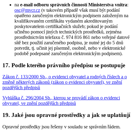
na
e-mail odboru správních činností Ministerstva vnitra
:
osc@mvcr.cz
(v takovém případě však musí být podání
opatřeno zaručeným elektronickým podpisem založeným na
kvalifikovaném certifikátu vydaném akreditovaným
poskytovatelem certifikačních služeb; pokud je podání
učiněno pomocí jiných technických prostředků, zejména
prostřednictvím telefaxu č. 974 816 861 nebo veřejné datové
sítě bez použití zaručeného podpisu, je nutné jej do 5 dnů
potvrdit, tj. učinit jej písemně, osobně, nebo v elektronické
podobě podepsané zaručeným elektronickým podpisem).
17. Podle kterého právního předpisu se postupuje
Zákon č. 133/2000 Sb., o evidenci obyvatel a rodných číslech a o
změně některých zákonů (zákon o evidenci obyvatel), ve znění
pozdějších předpisů
Vyhláška č. 296/2004 Sb., kterou se provádí zákon o evidenci
obyvatel, ve znění pozdějších předpisů
19. Jaké jsou opravné prostředky a jak se uplatňují
Opravné prostředky jsou řešeny v souladu se správním řádem.