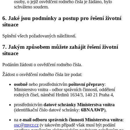
osoby, o jejíž osvědčení rodného čísla je žádáno, bylo
schváleno soudem.
6. Jaké jsou podmínky a postup pro řešení životní
situace
Splnění všech požadovaných náležitostí.
7. Jakým způsobem můžete zahájit řešení životní
situace
Podáním žádosti o osvědčení rodného čísla.
Žádost o osvědčení rodného čísla lze podat:
osobně
nebo prostřednictvím
poštovní přepravy
:
Ministerstvo vnitra - odbor správních činností, oddělení
rodných čísel, náměstí Hrdinů 1634/3, 140 21 Praha 4,
prostřednictvím
datové schránky Ministerstva vnitra
(identifikační číslo datové schránky:
6BNAAWP
),
na
e-mail odboru správních činností Ministerstva vnitra
:
osc@mvcr.cz
(v takovém případě však musí být podání