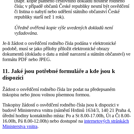
(např. kopie platného cestovního dokladu nositele rodného
čísla; v případě občanů České republiky nesmí být osvědčení
či listina o nabytí nebo udělení státního občanství České
republiky starší než 1 rok).
Úředně ověřená kopie výše uvedených dokladů není
vyžadována.
Je-li žádost o osvědčení rodného čísla podána v elektronické
podobě, musí se jako přílohy přiložit elektronické obrazy
dokumentů (dokladu o datu a místě narození a státním občanství) ve
formátu PDF nebo JPEG.
11. Jaké jsou potřebné formuláře a kde jsou k
dispozici
Žádost o osvědčení rodného čísla lze podat na předepsaném
tiskopisu nebo jinou volnou písemnou formou.
Tiskopisy žádostí o osvědčení rodného čísla jsou k dispozici v
budově Ministerstva vnitra (náměstí Hrdinů 1634/3, 140 21 Praha 4,
úřední hodiny kontaktního místa: Po a St 8.00-17.00h, Út a Čt 8.00-
16.00h, Pá 8.00-12.00h) nebo dostupné na
internetových stránkách
Ministerstva vnitra
.