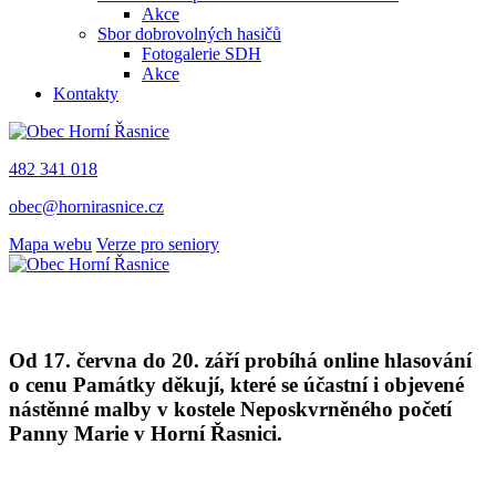
Akce
Sbor dobrovolných hasičů
Fotogalerie SDH
Akce
Kontakty
482 341 018
obec@hornirasnice.cz
Mapa webu
Verze pro seniory
Od 17. června do 20. září probíhá online hlasování
o cenu Památky děkují, které se účastní i objevené
nástěnné malby v kostele Neposkvrněného početí
Panny Marie v Horní Řasnici.