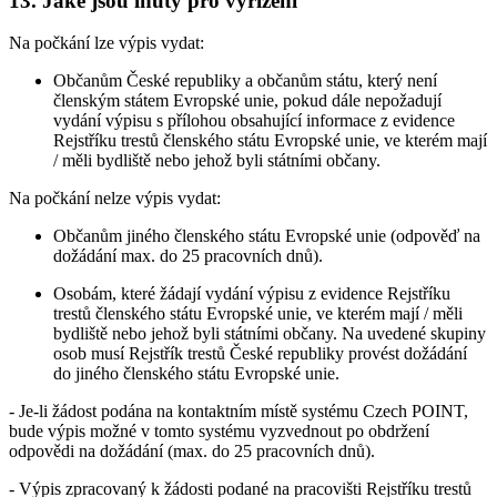
13. Jaké jsou lhůty pro vyřízení
Na počkání lze výpis vydat:
Občanům České republiky a občanům státu, který není
členským státem Evropské unie, pokud dále nepožadují
vydání výpisu s přílohou obsahující informace z evidence
Rejstříku trestů členského státu Evropské unie, ve kterém mají
/ měli bydliště nebo jehož byli státními občany.
Na počkání nelze výpis vydat:
Občanům jiného členského státu Evropské unie (odpověď na
dožádání max. do 25 pracovních dnů).
Osobám, které žádají vydání výpisu z evidence Rejstříku
trestů členského státu Evropské unie, ve kterém mají / měli
bydliště nebo jehož byli státními občany. Na uvedené skupiny
osob musí Rejstřík trestů České republiky provést dožádání
do jiného členského státu Evropské unie.
- Je-li žádost podána na kontaktním místě systému Czech POINT,
bude výpis možné v tomto systému vyzvednout po obdržení
odpovědi na dožádání (max. do 25 pracovních dnů).
- Výpis zpracovaný k žádosti podané na pracovišti Rejstříku trestů