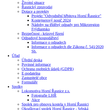
Životní situace
Řasnický zpravodaj
Dotace a projekty
Projekt "Odvodnění hřbitova Horní Řasnice"
Kontejnerový nosič 2024
Nádoby na tříděný odpady pro Mikroregion
Frýdlantsko
Bezpečnost - krizové řízení
Odpadové hospodářství
Informace o odpadech
Informace o odpadech dle Zákona č. 541⁄2020
Sb.
Úřad
Úřední deska
Povinné informace
Ochrana osobních údajů (GDPR)
E-podatelna
Zastupitelé obce
Formuláře
Spolky
Lokomotiva Horní Řasnice z.s.
Fotografie LHŘ
Akce
Spolek pro obnovu kostela v Horní Řasnici
Okrašlovací spolek Horní Řasnice - Srbská