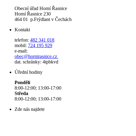
Obecní úřad Horní Řasnice
Horní Řasnice 230
464 01 p.Frýdlant v Čechách
Kontakt
telefon:
482 341 018
mobil:
724 195 929
e-mail:
obec@hornirasnice.cz
dat. schránky: 4tpbkvd
Úřední hodiny
Pondělí
8:00-12:00; 13:00-17:00
Středa
8:00-12:00; 13:00-17:00
Zde nás najdete