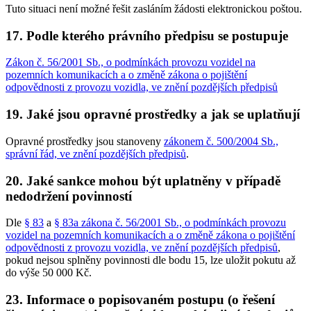
Tuto situaci není možné řešit zasláním žádosti elektronickou poštou.
17. Podle kterého právního předpisu se postupuje
Zákon č. 56/2001 Sb., o podmínkách provozu vozidel na
pozemních komunikacích a o změně zákona o pojištění
odpovědnosti z provozu vozidla, ve znění pozdějších předpisů
19. Jaké jsou opravné prostředky a jak se uplatňují
Opravné prostředky jsou stanoveny
zákonem č. 500/2004 Sb.,
správní řád, ve znění pozdějších předpisů
.
20. Jaké sankce mohou být uplatněny v případě
nedodržení povinností
Dle
§ 83
a
§ 83a zákona č. 56/2001 Sb., o podmínkách provozu
vozidel na pozemních komunikacích a o změně zákona o pojištění
odpovědnosti z provozu vozidla, ve znění pozdějších předpisů
,
pokud nejsou splněny povinnosti dle bodu 15, lze uložit pokutu až
do výše 50 000 Kč.
23. Informace o popisovaném postupu (o řešení