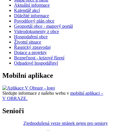
Aktuální informace
Kalendář akcí
Důležité informace
Povodńový plán obce
Geoportál obce - mapový portál
Videodokumenty z obce
Hospodaření obce
Životní situace
Řasnický zpravodaj
Dotace a projekty
Bezpečnost - krizové řízení
Odpadové hospodářství
Mobilní aplikace
Sledujte informace z našeho webu v
mobilní aplikaci –
V OBRAZE.
Senioři
Zjednodušená verze stránek nejen pro seniory