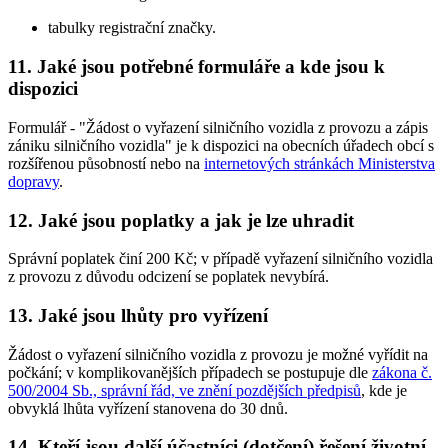
tabulky registrační značky.
11. Jaké jsou potřebné formuláře a kde jsou k
dispozici
Formulář - "Žádost o vyřazení silničního vozidla z provozu a zápis
zániku silničního vozidla" je k dispozici na obecních úřadech obcí s
rozšířenou působností nebo na
internetových stránkách Ministerstva
dopravy
.
12. Jaké jsou poplatky a jak je lze uhradit
Správní poplatek činí 200 Kč; v případě vyřazení silničního vozidla
z provozu z důvodu odcizení se poplatek nevybírá.
13. Jaké jsou lhůty pro vyřízení
Žádost o vyřazení silničního vozidla z provozu je možné vyřídit na
počkání; v komplikovanějších případech se postupuje dle
zákona č.
500/2004 Sb., správní řád, ve znění pozdějších předpisů
, kde je
obvyklá lhůta vyřízení stanovena do 30 dnů.
14. Kteří jsou další účastníci (dotčení) řešení životní