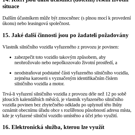
situace
Dalším účastníkem může být zmocněnec (s plnou mocí k provedení
úkonu) nebo leasingová společnost.
15. Jaké další činnosti jsou po žadateli požadovány
Vlastník silničního vozidla vyřazeného z provozu je povinen:
zabezpečit toto vozidlo takovým způsobem, aby
neohrožovalo nebo nepoškozovalo životní prostředí, a
neodstraňovat podstatné části vyřazeného silničního vozidla,
zejména karoserii s vyznačeným identifikačním číslem
silničního vozidla a motor.
Trvá-li vyřazení silničního vozidla z provozu déle než 12 po sobě
jdoucích kalendářních měsíců, je vlastník vyřazeného silničního
vozidla povinen bez zbytečného odkladu po uplynutí této lhůty
oznámit obecnímu úřadu obce s rozšířenou působností adresu místa,
kde je vyřazené silniční vozidlo umístěno a účel jeho využití.
16. Elektronická služba, kterou lze využít