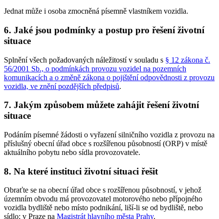
Jednat může i osoba zmocněná písemně vlastníkem vozidla.
6. Jaké jsou podmínky a postup pro řešení životní
situace
Splnění všech požadovaných náležitostí v souladu s
§ 12 zákona č.
56/2001 Sb., o podmínkách provozu vozidel na pozemních
komunikacích a o změně zákona o pojištění odpovědnosti z provozu
vozidla, ve znění pozdějších předpisů
.
7. Jakým způsobem můžete zahájit řešení životní
situace
Podáním písemné žádosti o vyřazení silničního vozidla z provozu na
příslušný obecní úřad obce s rozšířenou působností (ORP) v místě
aktuálního pobytu nebo sídla provozovatele.
8. Na které instituci životní situaci řešit
Obraťte se na obecní úřad obce s rozšířenou působností, v jehož
územním obvodu má provozovatel motorového nebo přípojného
vozidla bydliště nebo místo podnikání, liší-li se od bydliště, nebo
sídlo; v Praze na
Magistrát hlavního města Prahy
.