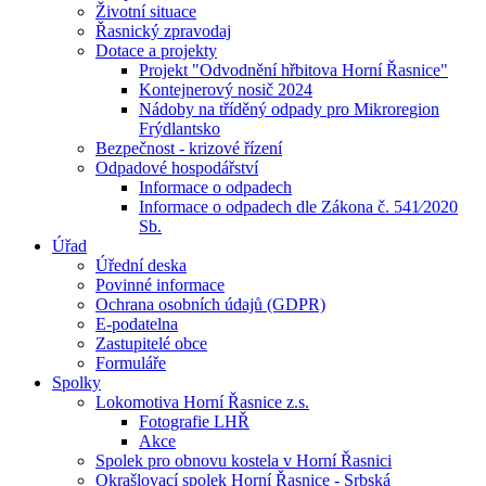
Životní situace
Řasnický zpravodaj
Dotace a projekty
Projekt "Odvodnění hřbitova Horní Řasnice"
Kontejnerový nosič 2024
Nádoby na tříděný odpady pro Mikroregion
Frýdlantsko
Bezpečnost - krizové řízení
Odpadové hospodářství
Informace o odpadech
Informace o odpadech dle Zákona č. 541⁄2020
Sb.
Úřad
Úřední deska
Povinné informace
Ochrana osobních údajů (GDPR)
E-podatelna
Zastupitelé obce
Formuláře
Spolky
Lokomotiva Horní Řasnice z.s.
Fotografie LHŘ
Akce
Spolek pro obnovu kostela v Horní Řasnici
Okrašlovací spolek Horní Řasnice - Srbská