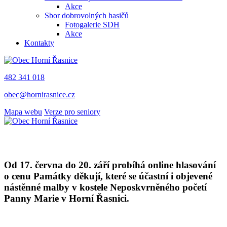
Akce
Sbor dobrovolných hasičů
Fotogalerie SDH
Akce
Kontakty
482 341 018
obec@hornirasnice.cz
Mapa webu
Verze pro seniory
Od 17. června do 20. září probíhá online hlasování
o cenu Památky děkují, které se účastní i objevené
nástěnné malby v kostele Neposkvrněného početí
Panny Marie v Horní Řasnici.