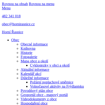
Rovnou na obsah
Rovnou na menu
Menu
482 341 018
obec@hornirasnice.cz
Horní Řasnice
Obec
Obecné informace
Knihovna
Historie
Fotogalerie
Mapa obce a okolí
Cyklostezky v obci a okolí
Aktuální informace
Kalendář akcí
Důležité informace
Požární poplachové směrnice
Volnočasové aktivity na Frýdlantsku
Povodńový plán obce
Geoportál obce - mapový portál
Videodokumenty z obce
Hospodaření obce