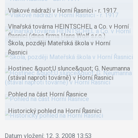
Vlakové nádraží v Horní Řasnici - r. 1917
Vlnařská továrna HEINTSCHEL a Co. v Horní
Řasnici (dnes firma Hans Wolf s.r.o.)
Škola, později Mateřská škola v Horní
Řasnici
Hostinec &quot;U slunce&quot; G. Neumanna
(stával naproti továrně) v Horní Řasnici
Pohled na část Horní Řasnice
Historický pohled na Horní Řasnici
Datum vložení:
12. 3. 2008 13:53