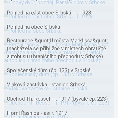
Pohled na část obce Srbská - r. 1928
Pohled na obec Srbská
Restaurace &quot;U města Marklissa&quot;
(nacházela se přibližně v místech obratiště
autobusu u hraničního přechodu v Srbské)
Společenský dům (čp. 133) v Srbské
Vlaková zastávka - stanice Srbská
Obchod Th. Ressel - r. 1917 (bývalé čp. 223)
Horní Řasnice - asi r. 1917