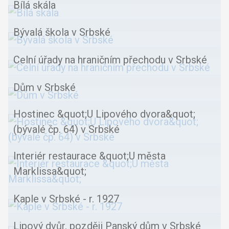
Bílá skála
Bývalá škola v Srbské
Celní úřady na hraničním přechodu v Srbské
Dům v Srbské
Hostinec &quot;U Lipového dvora&quot;
(bývalé čp. 64) v Srbské
Interiér restaurace &quot;U města
Marklissa&quot;
Kaple v Srbské - r. 1927
Lipový dvůr, později Panský dům v Srbské