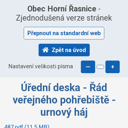
Obec Horní Řasnice
-
Zjednodušená verze stránek
Přepnout na standardní web
Zpět na úvod
Nastavení velikosti písma
—
+
Úřední deska - Řád
veřejného pohřebiště -
urnový háj
487.pdf (11.5 MB)