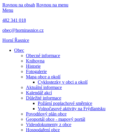
Rovnou na obsah
Rovnou na menu
Menu
482 341 018
obec@hornirasnice.cz
Horní Řasnice
Obec
Obecné informace
Knihovna
Historie
Fotogalerie
Mapa obce a okolí
Cyklostezky v obci a okolí
Aktuální informace
Kalendář akcí
Důležité informace
Požární poplachové směrnice
Volnočasové aktivity na Frýdlantsku
Povodńový plán obce
Geoportál obce - mapový portál
Videodokumenty z obce
Hospodaření obce