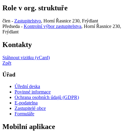
Role v org. struktuře
člen -
Zastupitelstvo
, Horní Řasnice 230, Frýdlant
Předseda -
Kontrolní výbor zastupitelstva
, Horní Řasnice 230,
Frýdlant
Kontakty
Stáhnout vizitku (vCard)
Zpět
Úřad
Úřední deska
Povinné informace
Ochrana osobních údajů (GDPR)
E-podatelna
Zastupitelé obce
Formuláře
Mobilní aplikace