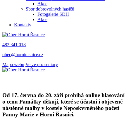
Akce
Sbor dobrovolných hasičů
Fotogalerie SDH
Akce
Kontakty
482 341 018
obec@hornirasnice.cz
Mapa webu
Verze pro seniory
Od 17. června do 20. září probíhá online hlasování
o cenu Památky děkují, které se účastní i objevené
nástěnné malby v kostele Neposkvrněného početí
Panny Marie v Horní Řasnici.