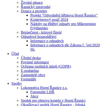
Životní situace
Řasnický zpravodaj
Dotace a projekty
Projekt "Odvodnění hřbitova Horní Řasnice"
Kontejnerový nosič 2024
Nádoby na tříděný odpady pro Mikroregion
Frýdlantsko
Bezpečnost - krizové řízení
Odpadové hospodářství
Informace o odpadech
Informace o odpadech dle Zákona č. 541⁄2020
Sb.
Úřad
Úřední deska
Povinné informace
Ochrana osobních údajů (GDPR)
E-podatelna
Zastupitelé obce
Formuláře
Spolky
Lokomotiva Horní Řasnice z.s.
Fotografie LHŘ
Akce
Spolek pro obnovu kostela v Horní Řasnici
Okrašlovací spolek Horní Řasnice - Srbská