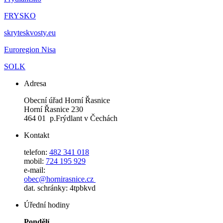
FRYSKO
skryteskvosty.eu
Euroregion Nisa
SOLK
Adresa
Obecní úřad Horní Řasnice
Horní Řasnice 230
464 01 p.Frýdlant v Čechách
Kontakt
telefon:
482 341 018
mobil:
724 195 929
e-mail:
obec@hornirasnice.cz
dat. schránky: 4tpbkvd
Úřední hodiny
Pondělí