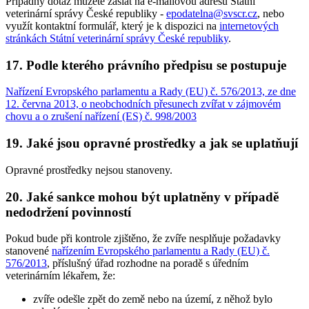
Případný dotaz můžete zaslat na e-mailovou adresu Státní
veterinární správy České republiky -
epodatelna@svscr.cz
, nebo
využít kontaktní formulář, který je k dispozici na
internetových
stránkách Státní veterinární správy České republiky
.
17. Podle kterého právního předpisu se postupuje
Nařízení Evropského parlamentu a Rady (EU) č. 576/2013, ze dne
12. června 2013, o neobchodních přesunech zvířat v zájmovém
chovu a o zrušení nařízení (ES) č. 998/2003
19. Jaké jsou opravné prostředky a jak se uplatňují
Opravné prostředky nejsou stanoveny.
20. Jaké sankce mohou být uplatněny v případě
nedodržení povinností
Pokud bude při kontrole zjištěno, že zvíře nesplňuje požadavky
stanovené
nařízením Evropského parlamentu a Rady (EU) č.
576/2013
, příslušný úřad rozhodne na poradě s úředním
veterinárním lékařem, že:
zvíře odešle zpět do země nebo na území, z něhož bylo