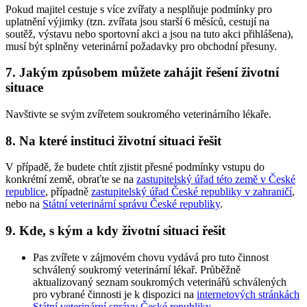
Pokud majitel cestuje s více zvířaty a nesplňuje podmínky pro
uplatnění výjimky (tzn. zvířata jsou starší 6 měsíců, cestují na
soutěž, výstavu nebo sportovní akci a jsou na tuto akci přihlášena),
musí být splněny veterinární požadavky pro obchodní přesuny.
7. Jakým způsobem můžete zahájit řešení životní
situace
Navštivte se svým zvířetem soukromého veterinárního lékaře.
8. Na které instituci životní situaci řešit
V případě, že budete chtít zjistit přesné podmínky vstupu do
konkrétní země, obraťte se na
zastupitelský úřad této země v České
republice
, případně
zastupitelský úřad České republiky v zahraničí
,
nebo na
Státní veterinární správu České republiky
.
9. Kde, s kým a kdy životní situaci řešit
Pas zvířete v zájmovém chovu vydává pro tuto činnost
schválený soukromý veterinární lékař. Průběžně
aktualizovaný seznam soukromých veterinářů schválených
pro vybrané činnosti je k dispozici na
internetových stránkách
Státní veterinární správy České republiky
.