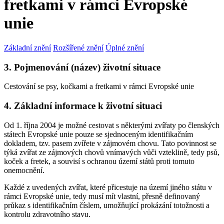
fretkami v rámci Evropské
unie
Základní znění
Rozšířené znění
Úplné znění
3. Pojmenování (název) životní situace
Cestování se psy, kočkami a fretkami v rámci Evropské unie
4. Základní informace k životní situaci
Od 1. října 2004 je možné cestovat s některými zvířaty po členských
státech Evropské unie pouze se sjednoceným identifikačním
dokladem, tzv. pasem zvířete v zájmovém chovu. Tato povinnost se
týká zvířat ze zájmových chovů vnímavých vůči vzteklině, tedy psů,
koček a fretek, a souvisí s ochranou území států proti tomuto
onemocnění.
Každé z uvedených zvířat, které přicestuje na území jiného státu v
rámci Evropské unie, tedy musí mít vlastní, přesně definovaný
průkaz s identifikačním číslem, umožňující prokázání totožnosti a
kontrolu zdravotního stavu.