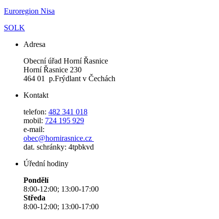
Euroregion Nisa
SOLK
Adresa
Obecní úřad Horní Řasnice
Horní Řasnice 230
464 01 p.Frýdlant v Čechách
Kontakt
telefon:
482 341 018
mobil:
724 195 929
e-mail:
obec@hornirasnice.cz
dat. schránky: 4tpbkvd
Úřední hodiny
Pondělí
8:00-12:00; 13:00-17:00
Středa
8:00-12:00; 13:00-17:00