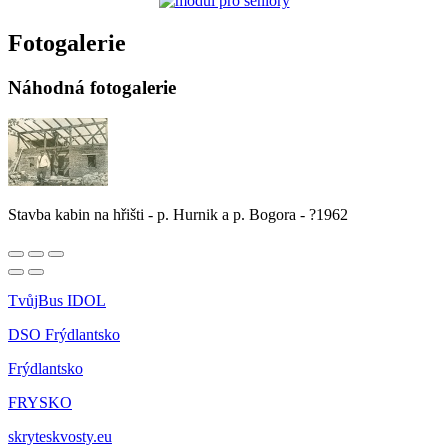
Fotogalerie
Náhodná fotogalerie
Stavba kabin na hřišti - p. Hurnik a p. Bogora - ?1962
TvůjBus IDOL
DSO Frýdlantsko
Frýdlantsko
FRYSKO
skryteskvosty.eu