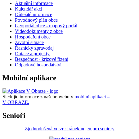
Aktuální informace
Kalendář akcí
Důležité informace
Povodńový plán obce
Geoportál obce - mapový portál
Videodokumenty z obce
Hospodaření obce
Životní situace
Řasnický zpravodaj
Dotace a projekty
Bezpečnost - krizové řízení
Odpadové hospodářství
Mobilní aplikace
Sledujte informace z našeho webu v
mobilní aplikaci –
V OBRAZE.
Senioři
Zjednodušená verze stránek nejen pro seniory