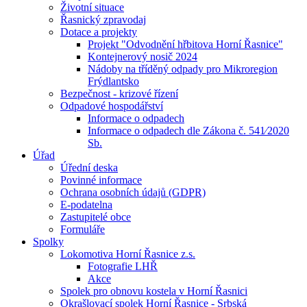
Životní situace
Řasnický zpravodaj
Dotace a projekty
Projekt "Odvodnění hřbitova Horní Řasnice"
Kontejnerový nosič 2024
Nádoby na tříděný odpady pro Mikroregion
Frýdlantsko
Bezpečnost - krizové řízení
Odpadové hospodářství
Informace o odpadech
Informace o odpadech dle Zákona č. 541⁄2020
Sb.
Úřad
Úřední deska
Povinné informace
Ochrana osobních údajů (GDPR)
E-podatelna
Zastupitelé obce
Formuláře
Spolky
Lokomotiva Horní Řasnice z.s.
Fotografie LHŘ
Akce
Spolek pro obnovu kostela v Horní Řasnici
Okrašlovací spolek Horní Řasnice - Srbská