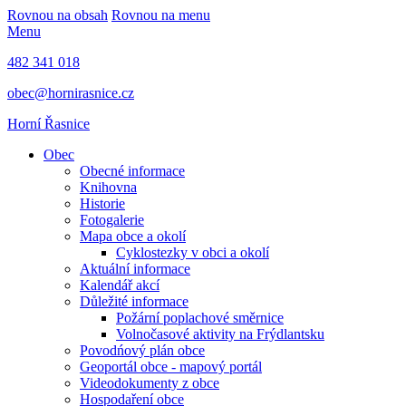
Rovnou na obsah
Rovnou na menu
Menu
482 341 018
obec@hornirasnice.cz
Horní Řasnice
Obec
Obecné informace
Knihovna
Historie
Fotogalerie
Mapa obce a okolí
Cyklostezky v obci a okolí
Aktuální informace
Kalendář akcí
Důležité informace
Požární poplachové směrnice
Volnočasové aktivity na Frýdlantsku
Povodńový plán obce
Geoportál obce - mapový portál
Videodokumenty z obce
Hospodaření obce