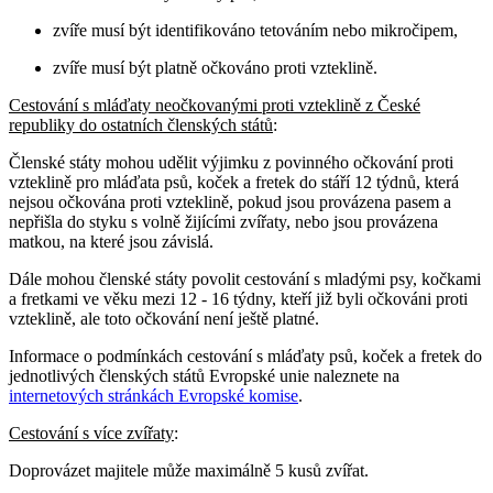
zvíře musí být identifikováno tetováním nebo mikročipem,
zvíře musí být platně očkováno proti vzteklině.
Cestování s mláďaty neočkovanými proti vzteklině z České
republiky do ostatních členských států
:
Členské státy mohou udělit výjimku z povinného očkování proti
vzteklině pro mláďata psů, koček a fretek do stáří 12 týdnů, která
nejsou očkována proti vzteklině, pokud jsou provázena pasem a
nepřišla do styku s volně žijícími zvířaty, nebo jsou provázena
matkou, na které jsou závislá.
Dále mohou členské státy povolit cestování s mladými psy, kočkami
a fretkami ve věku mezi 12 - 16 týdny, kteří již byli očkováni proti
vzteklině, ale toto očkování není ještě platné.
Informace o podmínkách cestování s mláďaty psů, koček a fretek do
jednotlivých členských států Evropské unie naleznete na
internetových stránkách Evropské komise
.
Cestování s více zvířaty
:
Doprovázet majitele může maximálně 5 kusů zvířat.