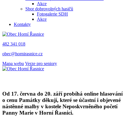
Akce
Sbor dobrovolných hasičů
Fotogalerie SDH
Akce
Kontakty
482 341 018
obec@hornirasnice.cz
Mapa webu
Verze pro seniory
Od 17. června do 20. září probíhá online hlasování
o cenu Památky děkují, které se účastní i objevené
nástěnné malby v kostele Neposkvrněného početí
Panny Marie v Horní Řasnici.