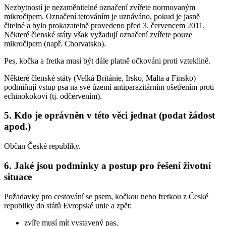
Nezbytností je nezaměnitelné označení zvířete normovaným
mikročipem. Označení tetováním je uznáváno, pokud je jasně
čitelné a bylo prokazatelně provedeno před 3. červencem 2011.
Některé členské státy však vyžadují označení zvířete pouze
mikročipem (např. Chorvatsko).
Pes, kočka a fretka musí být dále platně očkováni proti vzteklině.
Některé členské státy (Velká Británie, Irsko, Malta a Finsko)
podmiňují vstup psa na své území antiparazitárním ošetřením proti
echinokokovi (tj. odčervením).
5. Kdo je oprávněn v této věci jednat (podat žádost
apod.)
Občan České republiky.
6. Jaké jsou podmínky a postup pro řešení životní
situace
Požadavky pro cestování se psem, kočkou nebo fretkou z České
republiky do států Evropské unie a zpět:
zvíře musí mít vystavený pas,