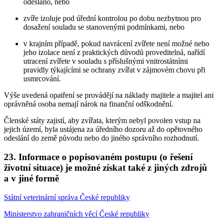
odesláno, nebo
zvíře izoluje pod úřední kontrolou po dobu nezbytnou pro
dosažení souladu se stanovenými podmínkami, nebo
v krajním případě, pokud navrácení zvířete není možné nebo
jeho izolace není z praktických důvodů proveditelná, nařídí
utracení zvířete v souladu s příslušnými vnitrostátními
pravidly týkajícími se ochrany zvířat v zájmovém chovu při
usmrcování.
Výše uvedená opatření se provádějí na náklady majitele a majitel ani
oprávněná osoba nemají nárok na finanční odškodnění.
Členské státy zajistí, aby zvířata, kterým nebyl povolen vstup na
jejich území, byla ustájena za úředního dozoru až do opětovného
odeslání do země původu nebo do jiného správního rozhodnutí.
23. Informace o popisovaném postupu (o řešení
životní situace) je možné získat také z jiných zdrojů
a v jiné formě
Státní veterinární správa České republiky
Ministerstvo zahraničních věcí České republiky