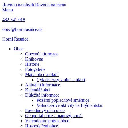
Rovnou na obsah
Rovnou na menu
Menu
482 341 018
obec@hornirasnice.cz
Horní Řasnice
Obec
Obecné informace
Knihovna
Historie
Fotogalerie
Mapa obce a okolí
Cyklostezky v obci a okolí
Aktuální informace
Kalendář akcí
Důležité informace
Požární poplachové směrnice
Volnočasové aktivity na Frýdlantsku
Povodńový plán obce
Geoportál obce - mapový portál
Videodokumenty z obce
Hospodaření obce