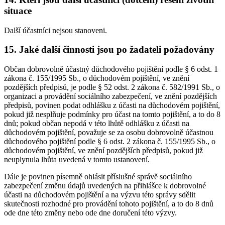
situace
Další účastníci nejsou stanoveni.
15. Jaké další činnosti jsou po žadateli požadovány
Občan dobrovolně účastný důchodového pojištění podle § 6 odst. 1
zákona č. 155/1995 Sb., o důchodovém pojištění, ve znění
pozdějších předpisů, je podle § 52 odst. 2 zákona č. 582/1991 Sb., o
organizaci a provádění sociálního zabezpečení, ve znění pozdějších
předpisů, povinen podat odhlášku z účasti na důchodovém pojištění,
pokud již nesplňuje podmínky pro účast na tomto pojištění, a to do 8
dnů; pokud občan nepodá v této lhůtě odhlášku z účasti na
důchodovém pojištění, považuje se za osobu dobrovolně účastnou
důchodového pojištění podle § 6 odst. 2 zákona č. 155/1995 Sb., o
důchodovém pojištění, ve znění pozdějších předpisů, pokud již
neuplynula lhůta uvedená v tomto ustanovení.
Dále je povinen písemně ohlásit příslušné správě sociálního
zabezpečení změnu údajů uvedených na přihlášce k dobrovolné
účasti na důchodovém pojištění a na výzvu této správy sdělit
skutečnosti rozhodné pro provádění tohoto pojištění, a to do 8 dnů
ode dne této změny nebo ode dne doručení této výzvy.