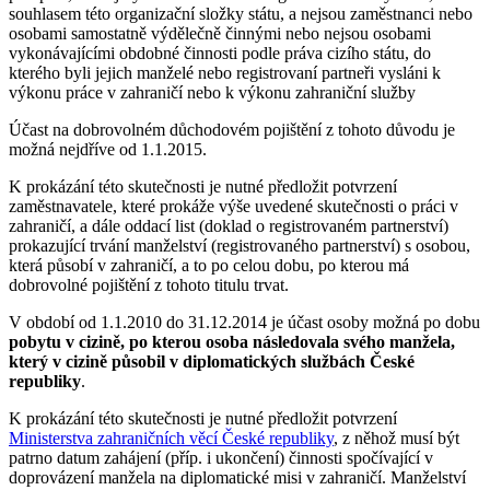
souhlasem této organizační složky státu, a nejsou zaměstnanci nebo
osobami samostatně výdělečně činnými nebo nejsou osobami
vykonávajícími obdobné činnosti podle práva cizího státu, do
kterého byli jejich manželé nebo registrovaní partneři vysláni k
výkonu práce v zahraničí nebo k výkonu zahraniční služby
Účast na dobrovolném důchodovém pojištění z tohoto důvodu je
možná nejdříve od 1.1.2015.
K prokázání této skutečnosti je nutné předložit potvrzení
zaměstnavatele, které prokáže výše uvedené skutečnosti o práci v
zahraničí, a dále oddací list (doklad o registrovaném partnerství)
prokazující trvání manželství (registrovaného partnerství) s osobou,
která působí v zahraničí, a to po celou dobu, po kterou má
dobrovolné pojištění z tohoto titulu trvat.
V období od 1.1.2010 do 31.12.2014 je účast osoby možná po dobu
pobytu v cizině, po kterou osoba následovala svého manžela,
který v cizině působil v diplomatických službách České
republiky
.
K prokázání této skutečnosti je nutné předložit potvrzení
Ministerstva zahraničních věcí České republiky
, z něhož musí být
patrno datum zahájení (příp. i ukončení) činnosti spočívající v
doprovázení manžela na diplomatické misi v zahraničí. Manželství