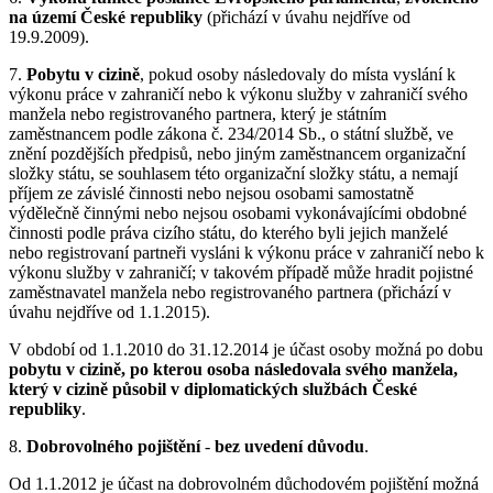
na území České republiky
(přichází v úvahu nejdříve od
19.9.2009).
7.
Pobytu v cizině
, pokud osoby následovaly do místa vyslání k
výkonu práce v zahraničí nebo k výkonu služby v zahraničí svého
manžela nebo registrovaného partnera, který je státním
zaměstnancem podle zákona č. 234/2014 Sb., o státní službě, ve
znění pozdějších předpisů, nebo jiným zaměstnancem organizační
složky státu, se souhlasem této organizační složky státu, a nemají
příjem ze závislé činnosti nebo nejsou osobami samostatně
výdělečně činnými nebo nejsou osobami vykonávajícími obdobné
činnosti podle práva cizího státu, do kterého byli jejich manželé
nebo registrovaní partneři vysláni k výkonu práce v zahraničí nebo k
výkonu služby v zahraničí; v takovém případě může hradit pojistné
zaměstnavatel manžela nebo registrovaného partnera (přichází v
úvahu nejdříve od 1.1.2015).
V období od 1.1.2010 do 31.12.2014 je účast osoby možná po dobu
pobytu v cizině, po kterou osoba následovala svého manžela,
který v cizině působil v diplomatických službách České
republiky
.
8.
Dobrovolného pojištění
-
bez uvedení důvodu
.
Od 1.1.2012 je účast na dobrovolném důchodovém pojištění možná