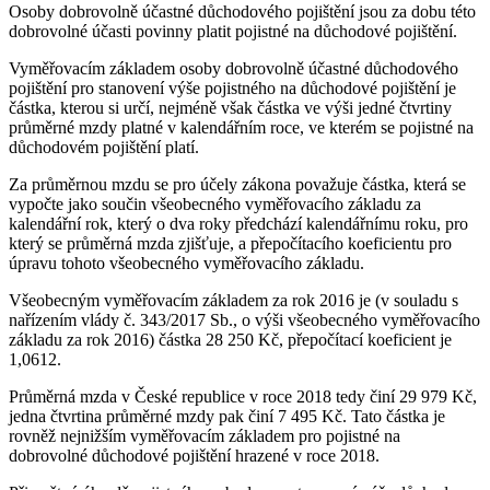
Osoby dobrovolně účastné důchodového pojištění jsou za dobu této
dobrovolné účasti povinny platit pojistné na důchodové pojištění.
Vyměřovacím základem osoby dobrovolně účastné důchodového
pojištění pro stanovení výše pojistného na důchodové pojištění je
částka, kterou si určí, nejméně však částka ve výši jedné čtvrtiny
průměrné mzdy platné v kalendářním roce, ve kterém se pojistné na
důchodovém pojištění platí.
Za průměrnou mzdu se pro účely zákona považuje částka, která se
vypočte jako součin všeobecného vyměřovacího základu za
kalendářní rok, který o dva roky předchází kalendářnímu roku, pro
který se průměrná mzda zjišťuje, a přepočítacího koeficientu pro
úpravu tohoto všeobecného vyměřovacího základu.
Všeobecným vyměřovacím základem za rok 2016 je (v souladu s
nařízením vlády č. 343/2017 Sb., o výši všeobecného vyměřovacího
základu za rok 2016) částka 28 250 Kč, přepočítací koeficient je
1,0612.
Průměrná mzda v České republice v roce 2018 tedy činí 29 979 Kč,
jedna čtvrtina průměrné mzdy pak činí 7 495 Kč. Tato částka je
rovněž nejnižším vyměřovacím základem pro pojistné na
dobrovolné důchodové pojištění hrazené v roce 2018.