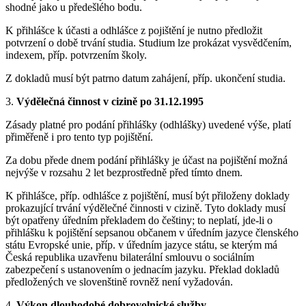
shodné jako u předešlého bodu.
K přihlášce k účasti a odhlášce z pojištění je nutno předložit
potvrzení o době trvání studia. Studium lze prokázat vysvědčením,
indexem, příp. potvrzením školy.
Z dokladů musí být patrno datum zahájení, příp. ukončení studia.
3.
Výdělečná činnost v cizině po 31.12.1995
Zásady platné pro podání přihlášky (odhlášky) uvedené výše, platí
přiměřeně i pro tento typ pojištění.
Za dobu přede dnem podání přihlášky je účast na pojištění možná
nejvýše v rozsahu 2 let bezprostředně před tímto dnem.
K přihlášce, příp. odhlášce z pojištění, musí být přiloženy doklady
prokazující trvání výdělečné činnosti v cizině. Tyto doklady musí
být opatřeny úředním překladem do češtiny; to neplatí, jde-li o
přihlášku k pojištění sepsanou občanem v úředním jazyce členského
státu Evropské unie, příp. v úředním jazyce státu, se kterým má
Česká republika uzavřenu bilaterální smlouvu o sociálním
zabezpečení s ustanovením o jednacím jazyku. Překlad dokladů
předložených ve slovenštině rovněž není vyžadován.
4.
Výkon dlouhodobé dobrovolnické služby