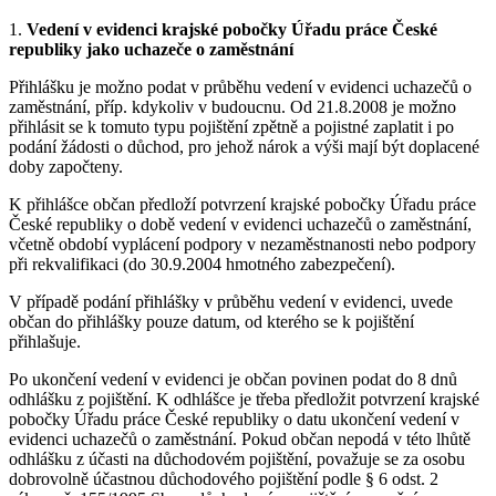
1.
Vedení v evidenci krajské pobočky Úřadu práce České
republiky jako uchazeče o zaměstnání
Přihlášku je možno podat v průběhu vedení v evidenci uchazečů o
zaměstnání, příp. kdykoliv v budoucnu. Od 21.8.2008 je možno
přihlásit se k tomuto typu pojištění zpětně a pojistné zaplatit i po
podání žádosti o důchod, pro jehož nárok a výši mají být doplacené
doby započteny.
K přihlášce občan předloží potvrzení krajské pobočky Úřadu práce
České republiky o době vedení v evidenci uchazečů o zaměstnání,
včetně období vyplácení podpory v nezaměstnanosti nebo podpory
při rekvalifikaci (do 30.9.2004 hmotného zabezpečení).
V případě podání přihlášky v průběhu vedení v evidenci, uvede
občan do přihlášky pouze datum, od kterého se k pojištění
přihlašuje.
Po ukončení vedení v evidenci je občan povinen podat do 8 dnů
odhlášku z pojištění. K odhlášce je třeba předložit potvrzení krajské
pobočky Úřadu práce České republiky o datu ukončení vedení v
evidenci uchazečů o zaměstnání. Pokud občan nepodá v této lhůtě
odhlášku z účasti na důchodovém pojištění, považuje se za osobu
dobrovolně účastnou důchodového pojištění podle § 6 odst. 2