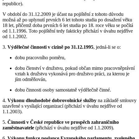
republice).
V období do 31.12.2009 je účast na pojištění z tohoto důvodu
možná až po uplynutí prvních 6 let tohoto studia po dosažení věku
18 let, přičemž doba prvních 6 let studia po 18. roce věku se počítá
od 1.1.1996. Toto pojištění tedy fakticky přichází v úvahu nejdříve
od 1.1.2002.
3.
Výdělečné činnosti v cizině po 31.12.1995
, jedná-li se o:
dobu pracovního poměru,
dobu členství v družstvu, pokud občan mimo pracovněprávní
vztah k družstvu vykonává pro družstvo práci, za kterou je
jím odměňován,
dobu činnosti osoby samostatně výdělečně činné.
4.
Výkonu dlouhodobé dobrovolnické služby
na základě smlouvy
uzavřené s vysílající organizací (přichází v úvahu nejdříve od
1.1.2003).
5.
Činnosti v České republice ve prospěch zahraničního
zaměstnavatele
(přichází v úvahu nejdříve od 1.1.2009).
6.
Výkonu funkce poslance Evropského parlamentu
,
zvoleného