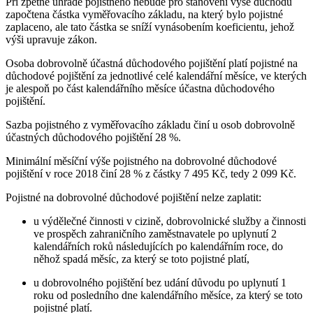
Při zpětné úhradě pojistného nebude pro stanovení výše důchodu
započtena částka vyměřovacího základu, na který bylo pojistné
zaplaceno, ale tato částka se sníží vynásobením koeficientu, jehož
výši upravuje zákon.
Osoba dobrovolně účastná důchodového pojištění platí pojistné na
důchodové pojištění za jednotlivé celé kalendářní měsíce, ve kterých
je alespoň po část kalendářního měsíce účastna důchodového
pojištění.
Sazba pojistného z vyměřovacího základu činí u osob dobrovolně
účastných důchodového pojištění 28 %.
Minimální měsíční výše pojistného na dobrovolné důchodové
pojištění v roce 2018 činí 28 % z částky 7 495 Kč, tedy 2 099 Kč.
Pojistné na dobrovolné důchodové pojištění nelze zaplatit:
u výdělečné činnosti v cizině, dobrovolnické služby a činnosti
ve prospěch zahraničního zaměstnavatele po uplynutí 2
kalendářních roků následujících po kalendářním roce, do
něhož spadá měsíc, za který se toto pojistné platí,
u dobrovolného pojištění bez udání důvodu po uplynutí 1
roku od posledního dne kalendářního měsíce, za který se toto
pojistné platí.