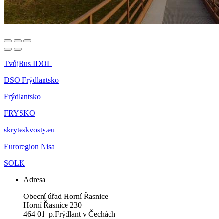
TvůjBus IDOL
DSO Frýdlantsko
Frýdlantsko
FRYSKO
skryteskvosty.eu
Euroregion Nisa
SOLK
Adresa
Obecní úřad Horní Řasnice
Horní Řasnice 230
464 01 p.Frýdlant v Čechách