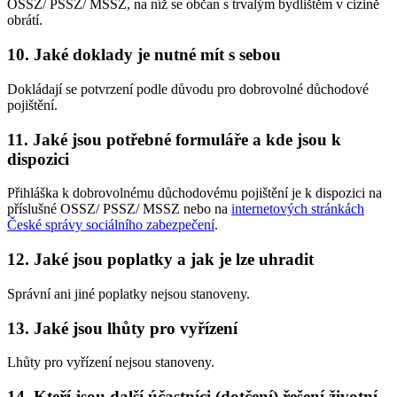
OSSZ/ PSSZ/ MSSZ, na níž se občan s trvalým bydlištěm v cizině
obrátí.
10. Jaké doklady je nutné mít s sebou
Dokládají se potvrzení podle důvodu pro dobrovolné důchodové
pojištění.
11. Jaké jsou potřebné formuláře a kde jsou k
dispozici
Přihláška k dobrovolnému důchodovému pojištění je k dispozici na
příslušné OSSZ/ PSSZ/ MSSZ nebo na
internetových stránkách
České správy sociálního zabezpečení
.
12. Jaké jsou poplatky a jak je lze uhradit
Správní ani jiné poplatky nejsou stanoveny.
13. Jaké jsou lhůty pro vyřízení
Lhůty pro vyřízení nejsou stanoveny.
14. Kteří jsou další účastníci (dotčení) řešení životní