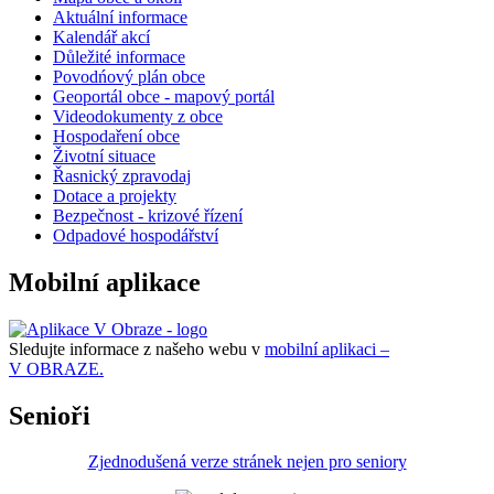
Aktuální informace
Kalendář akcí
Důležité informace
Povodńový plán obce
Geoportál obce - mapový portál
Videodokumenty z obce
Hospodaření obce
Životní situace
Řasnický zpravodaj
Dotace a projekty
Bezpečnost - krizové řízení
Odpadové hospodářství
Mobilní aplikace
Sledujte informace z našeho webu v
mobilní aplikaci –
V OBRAZE.
Senioři
Zjednodušená verze stránek nejen pro seniory