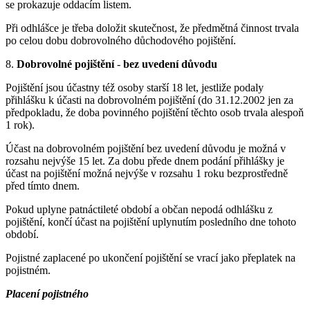
se prokazuje oddacím listem.
Při odhlášce je třeba doložit skutečnost, že předmětná činnost trvala
po celou dobu dobrovolného důchodového pojištění.
8.
Dobrovolné pojištění
-
bez uvedení důvodu
Pojištění jsou účastny též osoby starší 18 let, jestliže podaly
přihlášku k účasti na dobrovolném pojištění (do 31.12.2002 jen za
předpokladu, že doba povinného pojištění těchto osob trvala alespoň
1 rok).
Účast na dobrovolném pojištění bez uvedení důvodu je možná v
rozsahu nejvýše 15 let. Za dobu přede dnem podání přihlášky je
účast na pojištění možná nejvýše v rozsahu 1 roku bezprostředně
před tímto dnem.
Pokud uplyne patnáctileté období a občan nepodá odhlášku z
pojištění, končí účast na pojištění uplynutím posledního dne tohoto
období.
Pojistné zaplacené po ukončení pojištění se vrací jako přeplatek na
pojistném.
Placení pojistného