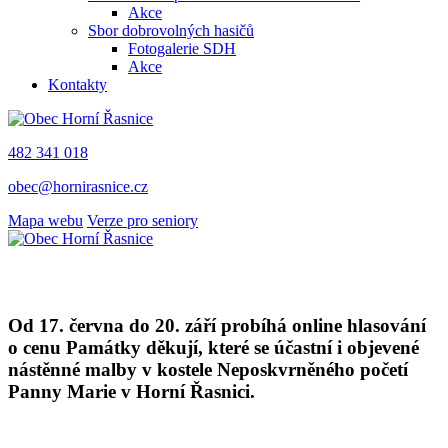
Akce
Sbor dobrovolných hasičů
Fotogalerie SDH
Akce
Kontakty
482 341 018
obec@hornirasnice.cz
Mapa webu
Verze pro seniory
Od 17. června do 20. září probíhá online hlasování
o cenu Památky děkují, které se účastní i objevené
nástěnné malby v kostele Neposkvrněného početí
Panny Marie v Horní Řasnici.