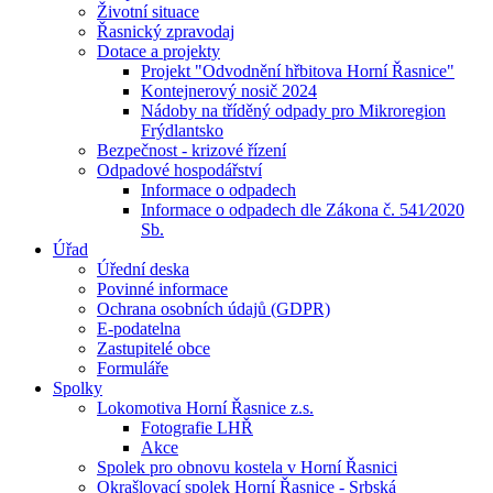
Životní situace
Řasnický zpravodaj
Dotace a projekty
Projekt "Odvodnění hřbitova Horní Řasnice"
Kontejnerový nosič 2024
Nádoby na tříděný odpady pro Mikroregion
Frýdlantsko
Bezpečnost - krizové řízení
Odpadové hospodářství
Informace o odpadech
Informace o odpadech dle Zákona č. 541⁄2020
Sb.
Úřad
Úřední deska
Povinné informace
Ochrana osobních údajů (GDPR)
E-podatelna
Zastupitelé obce
Formuláře
Spolky
Lokomotiva Horní Řasnice z.s.
Fotografie LHŘ
Akce
Spolek pro obnovu kostela v Horní Řasnici
Okrašlovací spolek Horní Řasnice - Srbská