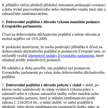
K přihlášce občan předloží příslušný dokument prokazující existenci
a dobu trvání pracovněprávního nebo obdobného vztahu mezi ním a
zahraničním zaměstnavatelem.
6.
Dobrovolné pojištění z důvodu výkonu mandátu poslance
Evropského parlamentu
Účast na dobrovolném důchodovém pojištění z tohoto důvodu je
možná nejdříve od 19.9.2009.
K prokázání skutečnosti, že osoba podávající přihlášku k účasti na
dobrovolném důchodovém pojištění je poslancem Evropské unie, se
nejčastěji využijí
internetové stránky Evropského parlamentu
, které
obsahují profily jednotlivých poslanců.
Při odhlášce je třeba prověřit, zda pojištěný byl poslancem
Evropského parlamentu po celou dobu dobrovolného důchodového
pojištění.
7.
Dobrovolné pojištění z důvodu pobytu v cizině
v době, po
kterou osoby následovaly do místa vyslání k výkonu práce v
zahraničí nebo k výkonu zahraniční služby svého manžela nebo
registrovaného partnera, který je státním zaměstnancem podle
zákona č. 234/2014 Sb., o státní službě, ve znění pozdějších
předpisů, nebo jiným zaměstnancem organizační složky státu, se