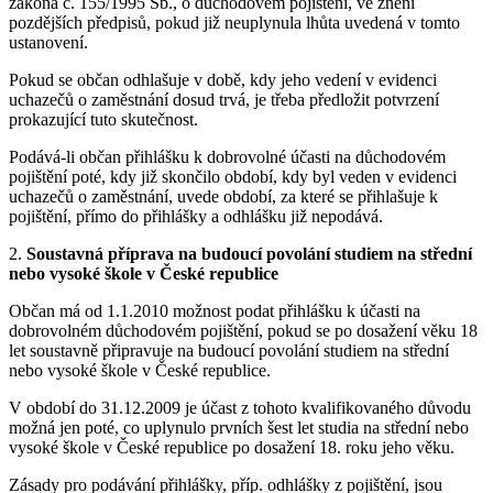
zákona č. 155/1995 Sb., o důchodovém pojištění, ve znění
pozdějších předpisů, pokud již neuplynula lhůta uvedená v tomto
ustanovení.
Pokud se občan odhlašuje v době, kdy jeho vedení v evidenci
uchazečů o zaměstnání dosud trvá, je třeba předložit potvrzení
prokazující tuto skutečnost.
Podává-li občan přihlášku k dobrovolné účasti na důchodovém
pojištění poté, kdy již skončilo období, kdy byl veden v evidenci
uchazečů o zaměstnání, uvede období, za které se přihlašuje k
pojištění, přímo do přihlášky a odhlášku již nepodává.
2.
Soustavná příprava na budoucí povolání studiem na střední
nebo vysoké škole v České republice
Občan má od 1.1.2010 možnost podat přihlášku k účasti na
dobrovolném důchodovém pojištění, pokud se po dosažení věku 18
let soustavně připravuje na budoucí povolání studiem na střední
nebo vysoké škole v České republice.
V období do 31.12.2009 je účast z tohoto kvalifikovaného důvodu
možná jen poté, co uplynulo prvních šest let studia na střední nebo
vysoké škole v České republice po dosažení 18. roku jeho věku.
Zásady pro podávání přihlášky, příp. odhlášky z pojištění, jsou