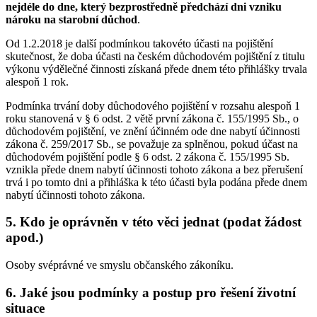
nejdéle do dne, který bezprostředně předchází dni vzniku
nároku na starobní důchod
.
Od 1.2.2018 je další podmínkou takovéto účasti na pojištění
skutečnost, že doba účasti na českém důchodovém pojištění z titulu
výkonu výdělečné činnosti získaná přede dnem této přihlášky trvala
alespoň 1 rok.
Podmínka trvání doby důchodového pojištění v rozsahu alespoň 1
roku stanovená v § 6 odst. 2 větě první zákona č. 155/1995 Sb., o
důchodovém pojištění, ve znění účinném ode dne nabytí účinnosti
zákona č. 259/2017 Sb., se považuje za splněnou, pokud účast na
důchodovém pojištění podle § 6 odst. 2 zákona č. 155/1995 Sb.
vznikla přede dnem nabytí účinnosti tohoto zákona a bez přerušení
trvá i po tomto dni a přihláška k této účasti byla podána přede dnem
nabytí účinnosti tohoto zákona.
5. Kdo je oprávněn v této věci jednat (podat žádost
apod.)
Osoby svéprávné ve smyslu občanského zákoníku.
6. Jaké jsou podmínky a postup pro řešení životní
situace