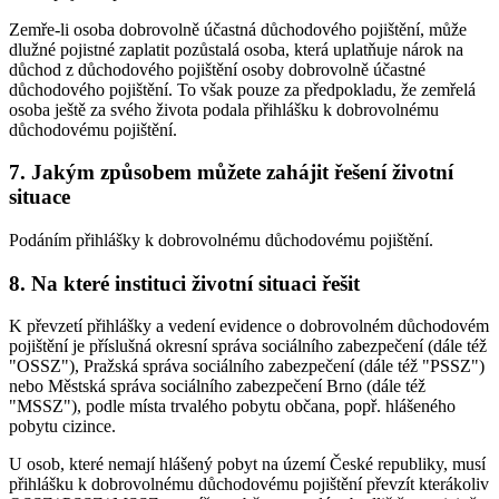
Zemře-li osoba dobrovolně účastná důchodového pojištění, může
dlužné pojistné zaplatit pozůstalá osoba, která uplatňuje nárok na
důchod z důchodového pojištění osoby dobrovolně účastné
důchodového pojištění. To však pouze za předpokladu, že zemřelá
osoba ještě za svého života podala přihlášku k dobrovolnému
důchodovému pojištění.
7. Jakým způsobem můžete zahájit řešení životní
situace
Podáním přihlášky k dobrovolnému důchodovému pojištění.
8. Na které instituci životní situaci řešit
K převzetí přihlášky a vedení evidence o dobrovolném důchodovém
pojištění je příslušná okresní správa sociálního zabezpečení (dále též
"OSSZ"), Pražská správa sociálního zabezpečení (dále též "PSSZ")
nebo Městská správa sociálního zabezpečení Brno (dále též
"MSSZ"), podle místa trvalého pobytu občana, popř. hlášeného
pobytu cizince.
U osob, které nemají hlášený pobyt na území České republiky, musí
přihlášku k dobrovolnému důchodovému pojištění převzít kterákoliv