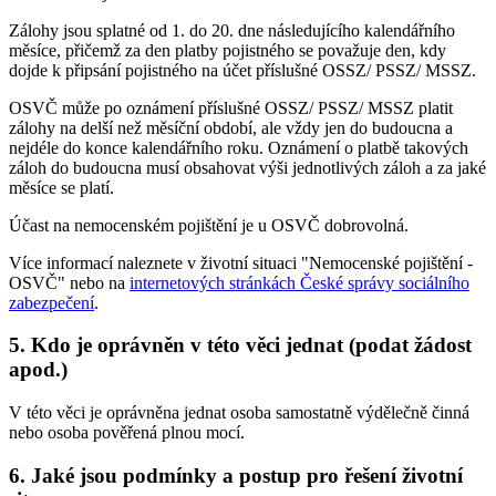
Zálohy jsou splatné od 1. do 20. dne následujícího kalendářního
měsíce, přičemž za den platby pojistného se považuje den, kdy
dojde k připsání pojistného na účet příslušné OSSZ/ PSSZ/ MSSZ.
OSVČ může po oznámení příslušné OSSZ/ PSSZ/ MSSZ platit
zálohy na delší než měsíční období, ale vždy jen do budoucna a
nejdéle do konce kalendářního roku. Oznámení o platbě takových
záloh do budoucna musí obsahovat výši jednotlivých záloh a za jaké
měsíce se platí.
Účast na nemocenském pojištění je u OSVČ dobrovolná.
Více informací naleznete v životní situaci "Nemocenské pojištění -
OSVČ" nebo na
internetových stránkách České správy sociálního
zabezpečení
.
5. Kdo je oprávněn v této věci jednat (podat žádost
apod.)
V této věci je oprávněna jednat osoba samostatně výdělečně činná
nebo osoba pověřená plnou mocí.
6. Jaké jsou podmínky a postup pro řešení životní