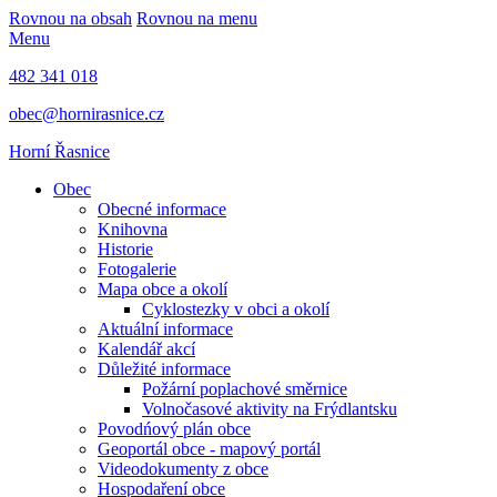
Rovnou na obsah
Rovnou na menu
Menu
482 341 018
obec@hornirasnice.cz
Horní Řasnice
Obec
Obecné informace
Knihovna
Historie
Fotogalerie
Mapa obce a okolí
Cyklostezky v obci a okolí
Aktuální informace
Kalendář akcí
Důležité informace
Požární poplachové směrnice
Volnočasové aktivity na Frýdlantsku
Povodńový plán obce
Geoportál obce - mapový portál
Videodokumenty z obce
Hospodaření obce