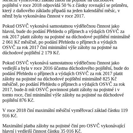
pojištění v roce 2018 odpovídá 50 % z částky rovnající se průměru,
který z daňového základu připadá na jeden kalendářní měsíc, v
němž byla vykonávána činnost v roce 2017.
Pokud OSVČ vykonává samostatnou výdělečnou činnost jako
hlavní, bude do podání Přehledu o příjmech a výdajích OSVČ za
rok 2017 platit zálohy na pojistné na důchodové pojištění minimálně
2 061 Kč měsíčně, po podání Přehledu o příjmech a výdajích
OSVČ za rok 2017 činí minimální výše zálohy na pojistné na
důchodové pojištění 2 179 Kč.
Pokud OSVČ vykonává samostatnou výdělečnou činnost jako
vedlejší a byla v roce 2016 účastna důchodového pojištění, bude do
podání Přehledu o příjmech a výdajích OSVČ za rok 2017 platit
zálohy na pojistné na důchodové pojištění minimálně 825 Kč
měsíčně, po podání Přehledu o příjmech a výdajích OSVČ za rok
2017, bude-li mít OSVČ povinnost platit zálohy na pojistné i v
tomto roce, činí minimální výše zálohy na pojistné na důchodové
pojištění 876 Kč.
V roce 2018 činí maximální měsíční vyměřovací základ částku 119
916 Kč.
Maximální platba zálohy na pojistné činí pro OSVČ vykonávající
hlavní i vedlejší činnost částku 35 016 Kč.