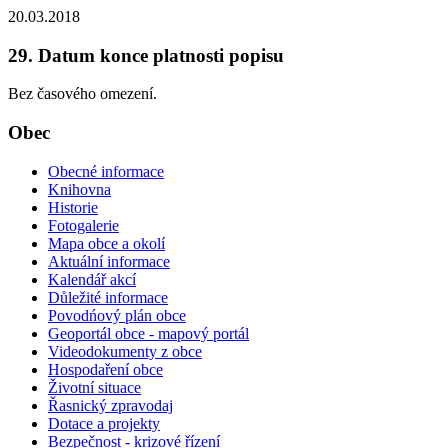
20.03.2018
29. Datum konce platnosti popisu
Bez časového omezení.
Obec
Obecné informace
Knihovna
Historie
Fotogalerie
Mapa obce a okolí
Aktuální informace
Kalendář akcí
Důležité informace
Povodńový plán obce
Geoportál obce - mapový portál
Videodokumenty z obce
Hospodaření obce
Životní situace
Řasnický zpravodaj
Dotace a projekty
Bezpečnost - krizové řízení