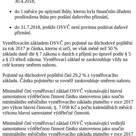
30.4.2018,
do 1 měsíce po uplynutí lhůty, kterou byla finančním úřadem
prodloužena lhůta pro podání daňového přiznání,
do 31.7.2018, jestliže OSVČ není povinna podávat daňové
přiznání.
Vyměřovacím základem OSVČ pro pojistné na důchodové pojištění
za rok 2017 je částka, kterou si určí, ne však méně než 50 %
základu daně dle § 7 zákona o daních z příjmů po úpravě podle § 5
a § 23 téhož zákona. Vyměřovací základ se zaokrouhluje vždy na
celé koruny směrem nahoru.
Pojistné na důchodové pojištění činí 29,2 % z vyměřovacího
základu. Částka pojistného se rovněž zaokrouhluje směrem nahoru.
Minimálně činí vyměřovací základ OSVČ vykonávající hlavní
samostatnou výdělečnou činnost částku stanovenou jako součin
minimálního měsíčního vyměřovacího základu platného v roce 2017
pro výkon hlavní činnosti, tj. 7 058 Kč a počtu kalendářních měsíců
výkonu hlavní samostatné výdělečné činnosti.
Minimálně činí vyměřovací základ OSVČ vykonávající vedlejší
samostatnou výdělečnou činnost částku stanovenou jako součin
minimálního měsíčního vyměřovacího základu platného v roce 2017