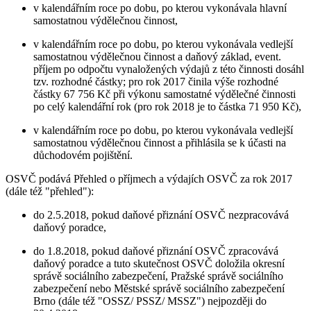
v kalendářním roce po dobu, po kterou vykonávala hlavní
samostatnou výdělečnou činnost,
v kalendářním roce po dobu, po kterou vykonávala vedlejší
samostatnou výdělečnou činnost a daňový základ, event.
příjem po odpočtu vynaložených výdajů z této činnosti dosáhl
tzv. rozhodné částky; pro rok 2017 činila výše rozhodné
částky 67 756 Kč při výkonu samostatné výdělečné činnosti
po celý kalendářní rok (pro rok 2018 je to částka 71 950 Kč),
v kalendářním roce po dobu, po kterou vykonávala vedlejší
samostatnou výdělečnou činnost a přihlásila se k účasti na
důchodovém pojištění.
OSVČ podává Přehled o příjmech a výdajích OSVČ za rok 2017
(dále též "přehled"):
do 2.5.2018, pokud daňové přiznání OSVČ nezpracovává
daňový poradce,
do 1.8.2018, pokud daňové přiznání OSVČ zpracovává
daňový poradce a tuto skutečnost OSVČ doložila okresní
správě sociálního zabezpečení, Pražské správě sociálního
zabezpečení nebo Městské správě sociálního zabezpečení
Brno (dále též "OSSZ/ PSSZ/ MSSZ") nejpozději do