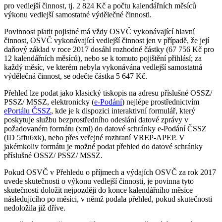
pro vedlejší činnost, tj. 2 824 Kč a počtu kalendářních měsíců
výkonu vedlejší samostatné výdělečné činnosti.
Povinnost platit pojistné má vždy OSVČ vykonávající hlavní
činnost, OSVČ vykonávající vedlejší činnost jen v případě, že její
daňový základ v roce 2017 dosáhl rozhodné částky (67 756 Kč pro
12 kalendářních měsíců), nebo se k tomuto pojištění přihlásí; za
každý měsíc, ve kterém nebyla vykonávána vedlejší samostatná
výdělečná činnost, se odečte částka 5 647 Kč.
Přehled lze podat jako klasický tiskopis na adresu příslušné OSSZ/
PSSZ/ MSSZ, elektronicky (
e-Podání
) nejlépe prostřednictvím
ePortálu ČSSZ
, kde je k dispozici interaktivní formulář, který
poskytuje službu bezprostředního odeslání datové zprávy v
požadovaném formátu (xml) do datové schránky e-Podání ČSSZ
(ID 5ffu6xk), nebo přes veřejné rozhraní VREP-APEP. V
jakémkoliv formátu je možné podat přehled do datové schránky
příslušné OSSZ/ PSSZ/ MSSZ.
Pokud OSVČ v Přehledu o příjmech a výdajích OSVČ za rok 2017
uvede skutečnosti o výkonu vedlejší činnosti, je povinna tyto
skutečnosti doložit nejpozději do konce kalendářního měsíce
následujícího po měsíci, v němž podala přehled, pokud skutečnosti
nedoložila již dříve.