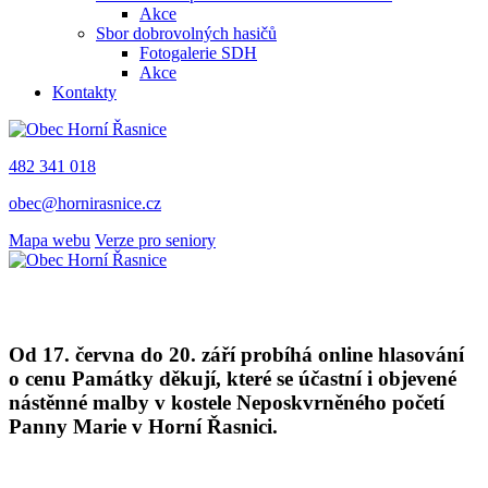
Akce
Sbor dobrovolných hasičů
Fotogalerie SDH
Akce
Kontakty
482 341 018
obec@hornirasnice.cz
Mapa webu
Verze pro seniory
Od 17. června do 20. září probíhá online hlasování
o cenu Památky děkují, které se účastní i objevené
nástěnné malby v kostele Neposkvrněného početí
Panny Marie v Horní Řasnici.