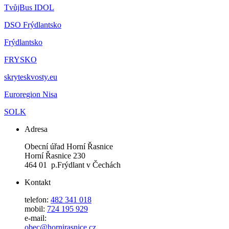
TvůjBus IDOL
DSO Frýdlantsko
Frýdlantsko
FRYSKO
skryteskvosty.eu
Euroregion Nisa
SOLK
Adresa
Obecní úřad Horní Řasnice
Horní Řasnice 230
464 01 p.Frýdlant v Čechách
Kontakt
telefon:
482 341 018
mobil:
724 195 929
e-mail:
obec@hornirasnice.cz