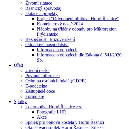
Životní situace
Řasnický zpravodaj
Dotace a projekty
Projekt "Odvodnění hřbitova Horní Řasnice"
Kontejnerový nosič 2024
Nádoby na tříděný odpady pro Mikroregion
Frýdlantsko
Bezpečnost - krizové řízení
Odpadové hospodářství
Informace o odpadech
Informace o odpadech dle Zákona č. 541⁄2020
Sb.
Úřad
Úřední deska
Povinné informace
Ochrana osobních údajů (GDPR)
E-podatelna
Zastupitelé obce
Formuláře
Spolky
Lokomotiva Horní Řasnice z.s.
Fotografie LHŘ
Akce
Spolek pro obnovu kostela v Horní Řasnici
Okrašlovací spolek Horní Řasnice - Srbská