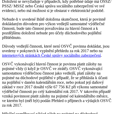
Doložení se nevyžaduje v případech, kdy potřebné údaje má OSSZ/
PSSZ/ MSSZ nebo Česká správa sociálního zabezpečení ve své
evidenci, nebo má možnost si je obstarat v elektronické podobě.
Nebude-li v uvedené lhůtě doložena skutečnost, která je povinně
dokládaným důvodem pro výkon vedlejší samostatné výdělečné
činnosti, bude tato činnost považována za hlavní činnost a k
pozdějšímu doložení nebude pro účely důchodového pojištění
přihlédnuto.
Důvody vedlejší činnosti, které není OSVČ povinna dokládat, jsou
uvedeny v pokynech k vyplnění přehledu za rok 2017 nebo na
internetových stránkách České správy sociálního zabezpečení
.
OSVČ vykonávající hlavní činnost je povinna platit zálohy na
pojistné vždy (i když je OSVČ ve ztrátě). OSVČ vykonávající
samostatnou výdělečnou činnost jako vedlejší, platí zálohy na
pojistné na důchodové pojištění v případě, že se přihlásila k účasti
na pojištění v daném kalendářním roce, nebo pokud její daňový
základ v roce 2017 dosáhl výše 67 756 Kč při výkonu samostatné
výdělečné činnosti po celý kalendářní rok 2017. V takovém případě
vzniká povinnost platit zálohy na pojistné od kalendářního měsíce,
ve kterém byl (měl být) podán Přehled o příjmech a výdajích OSVČ
za rok 2017.
Měsíční vyměřovací základ záloh na pojistné na důchodové