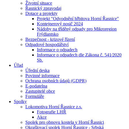
Životní situace
Řasnický zpravodaj
Dotace a projekty
Projekt "Odvodnění hřbitova Horní Řasnice"
Kontejnerový nosič 2024
Nádoby na tříděný odpady pro Mikroregion
Frýdlantsko
Bezpečnost - krizové řízení
Odpadové hospodářství
Informace o odpadech
Informace o odpadech dle Zákona č. 541⁄2020
Sb.
Úřad
Úřední deska
Povinné informace
Ochrana osobních údajů (GDPR)
E-podatelna
Zastupitelé obce
Formuláře
Spolky
Lokomotiva Horní Řasnice z.s.
Fotografie LHŘ
Akce
Spolek pro obnovu kostela v Horní Řasnici
Okrašlovací spolek Horní Řasnice - Srbská