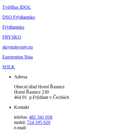
TvůjBus IDOL
DSO Frýdlantsko
Frýdlantsko
FRYSKO
skryteskvosty.eu
Euroregion Nisa
SOLK
Adresa
Obecní úřad Horní Řasnice
Horní Řasnice 230
464 01 p.Frýdlant v Čechách
Kontakt
telefon:
482 341 018
mobil:
724 195 929
e-mail: