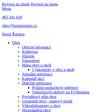
Rovnou na obsah
Rovnou na menu
Menu
482 341 018
obec@hornirasnice.cz
Horní Řasnice
Obec
Obecné informace
Knihovna
Historie
Fotogalerie
Mapa obce a okolí
Cyklostezky v obci a okolí
Aktuální informace
Kalendář akcí
Důležité informace
Požární poplachové směrnice
Volnočasové aktivity na Frýdlantsku
Povodńový plán obce
Geoportál obce - mapový portál
Videodokumenty z obce
Hospodaření obce