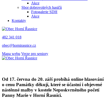
Akce
Sbor dobrovolných hasičů
Fotogalerie SDH
Akce
Kontakty
482 341 018
obec@hornirasnice.cz
Mapa webu
Verze pro seniory
Od 17. června do 20. září probíhá online hlasování
o cenu Památky děkují, které se účastní i objevené
nástěnné malby v kostele Neposkvrněného početí
Panny Marie v Horní Řasnici.