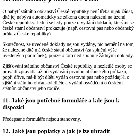
O nabytí státního občanství České republiky není třeba nijak žádat,
dítě jej nabývá automaticky ze zákona dnem nalezení na území
České republiky. Jedná se tedy pouze o vydání dokladů, kterými se
české státní občanství prokazuje (např. cestovní pas nebo občanský
průkaz České republiky).
Skutečnost, že uvedené doklady nejsou vydány, nic nemění na tom,
že nalezené dítě má české státní občanství (za splnění výše
uvedených podmínek), pouze o tom nedisponuje žádnými doklady.
Zjišťování státního občanství České republiky u nezletilé osoby se
provádí zpravidla až při vydávání prvního občanského průkazu,
popř. dříve, má-li být dítěti vydán cestovní pas nebo požádají-li o
zjištění státního občanství dítěte a vydání osvědčení o českém
státním občanství jeho rodiče.
11. Jaké jsou potřebné formuláře a kde jsou k
dispozici
Předepsané formuláře nejsou stanoveny.
12. Jaké jsou poplatky a jak je lze uhradit