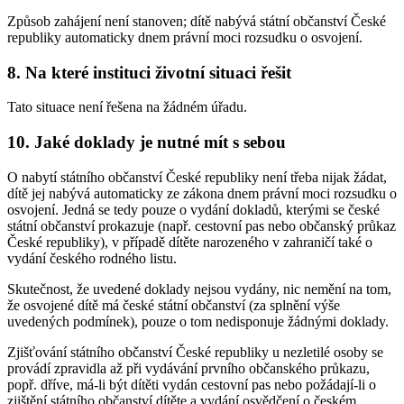
Způsob zahájení není stanoven; dítě nabývá státní občanství České
republiky automaticky dnem právní moci rozsudku o osvojení.
8. Na které instituci životní situaci řešit
Tato situace není řešena na žádném úřadu.
10. Jaké doklady je nutné mít s sebou
O nabytí státního občanství České republiky není třeba nijak žádat,
dítě jej nabývá automaticky ze zákona dnem právní moci rozsudku o
osvojení. Jedná se tedy pouze o vydání dokladů, kterými se české
státní občanství prokazuje (např. cestovní pas nebo občanský průkaz
České republiky), v případě dítěte narozeného v zahraničí také o
vydání českého rodného listu.
Skutečnost, že uvedené doklady nejsou vydány, nic nemění na tom,
že osvojené dítě má české státní občanství (za splnění výše
uvedených podmínek), pouze o tom nedisponuje žádnými doklady.
Zjišťování státního občanství České republiky u nezletilé osoby se
provádí zpravidla až při vydávání prvního občanského průkazu,
popř. dříve, má-li být dítěti vydán cestovní pas nebo požádají-li o
zjištění státního občanství dítěte a vydání osvědčení o českém