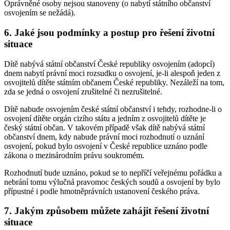
Oprávněné osoby nejsou stanoveny (o nabytí státního občanství
osvojením se nežádá).
6. Jaké jsou podmínky a postup pro řešení životní
situace
Dítě nabývá státní občanství České republiky osvojením (adopcí)
dnem nabytí právní moci rozsudku o osvojení, je-li alespoň jeden z
osvojitelů dítěte státním občanem České republiky. Nezáleží na tom,
zda se jedná o osvojení zrušitelné či nezrušitelné.
Dítě nabude osvojením české státní občanství i tehdy, rozhodne-li o
osvojení dítěte orgán cizího státu a jedním z osvojitelů dítěte je
český státní občan. V takovém případě však dítě nabývá státní
občanství dnem, kdy nabude právní moci rozhodnutí o uznání
osvojení, pokud bylo osvojení v České republice uznáno podle
zákona o mezinárodním právu soukromém.
Rozhodnutí bude uznáno, pokud se to nepříčí veřejnému pořádku a
nebrání tomu výlučná pravomoc českých soudů a osvojení by bylo
přípustné i podle hmotněprávních ustanovení českého práva.
7. Jakým způsobem můžete zahájit řešení životní
situace