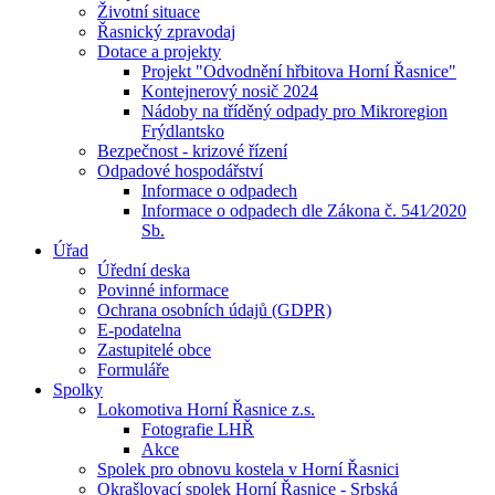
Životní situace
Řasnický zpravodaj
Dotace a projekty
Projekt "Odvodnění hřbitova Horní Řasnice"
Kontejnerový nosič 2024
Nádoby na tříděný odpady pro Mikroregion
Frýdlantsko
Bezpečnost - krizové řízení
Odpadové hospodářství
Informace o odpadech
Informace o odpadech dle Zákona č. 541⁄2020
Sb.
Úřad
Úřední deska
Povinné informace
Ochrana osobních údajů (GDPR)
E-podatelna
Zastupitelé obce
Formuláře
Spolky
Lokomotiva Horní Řasnice z.s.
Fotografie LHŘ
Akce
Spolek pro obnovu kostela v Horní Řasnici
Okrašlovací spolek Horní Řasnice - Srbská