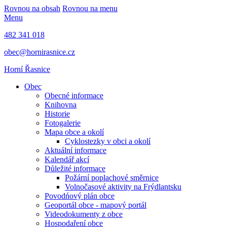
Rovnou na obsah
Rovnou na menu
Menu
482 341 018
obec@hornirasnice.cz
Horní Řasnice
Obec
Obecné informace
Knihovna
Historie
Fotogalerie
Mapa obce a okolí
Cyklostezky v obci a okolí
Aktuální informace
Kalendář akcí
Důležité informace
Požární poplachové směrnice
Volnočasové aktivity na Frýdlantsku
Povodńový plán obce
Geoportál obce - mapový portál
Videodokumenty z obce
Hospodaření obce