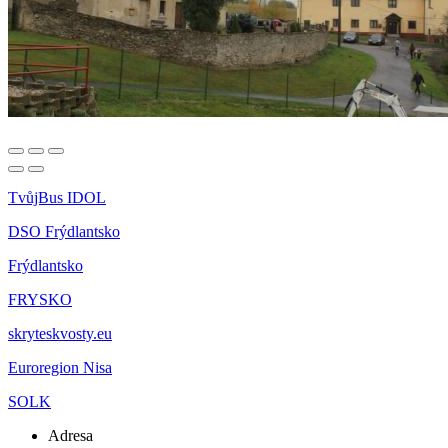
TvůjBus IDOL
DSO Frýdlantsko
Frýdlantsko
FRYSKO
skryteskvosty.eu
Euroregion Nisa
SOLK
Adresa