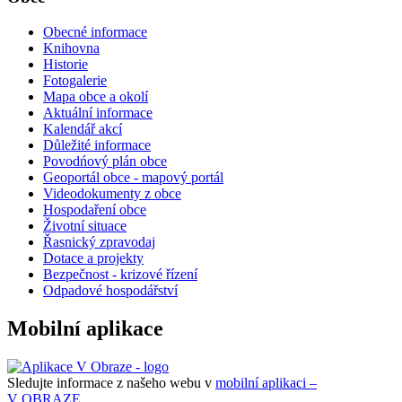
Obecné informace
Knihovna
Historie
Fotogalerie
Mapa obce a okolí
Aktuální informace
Kalendář akcí
Důležité informace
Povodńový plán obce
Geoportál obce - mapový portál
Videodokumenty z obce
Hospodaření obce
Životní situace
Řasnický zpravodaj
Dotace a projekty
Bezpečnost - krizové řízení
Odpadové hospodářství
Mobilní aplikace
Sledujte informace z našeho webu v
mobilní aplikaci –
V OBRAZE.