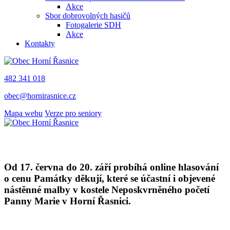
Akce
Sbor dobrovolných hasičů
Fotogalerie SDH
Akce
Kontakty
482 341 018
obec@hornirasnice.cz
Mapa webu
Verze pro seniory
Od 17. června do 20. září probíhá online hlasování
o cenu Památky děkují, které se účastní i objevené
nástěnné malby v kostele Neposkvrněného početí
Panny Marie v Horní Řasnici.