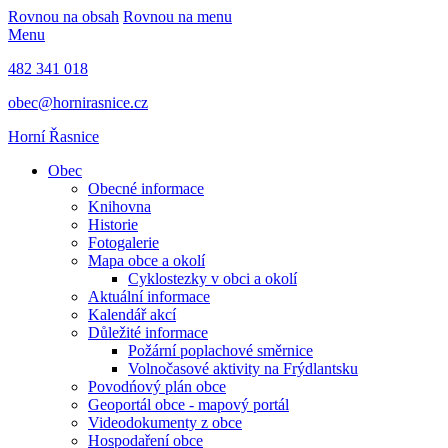
Rovnou na obsah
Rovnou na menu
Menu
482 341 018
obec@hornirasnice.cz
Horní Řasnice
Obec
Obecné informace
Knihovna
Historie
Fotogalerie
Mapa obce a okolí
Cyklostezky v obci a okolí
Aktuální informace
Kalendář akcí
Důležité informace
Požární poplachové směrnice
Volnočasové aktivity na Frýdlantsku
Povodńový plán obce
Geoportál obce - mapový portál
Videodokumenty z obce
Hospodaření obce