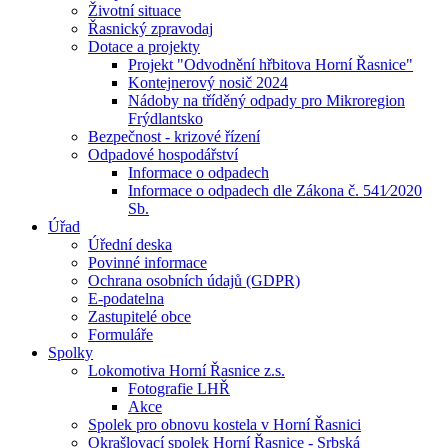
Životní situace
Řasnický zpravodaj
Dotace a projekty
Projekt "Odvodnění hřbitova Horní Řasnice"
Kontejnerový nosič 2024
Nádoby na tříděný odpady pro Mikroregion
Frýdlantsko
Bezpečnost - krizové řízení
Odpadové hospodářství
Informace o odpadech
Informace o odpadech dle Zákona č. 541⁄2020
Sb.
Úřad
Úřední deska
Povinné informace
Ochrana osobních údajů (GDPR)
E-podatelna
Zastupitelé obce
Formuláře
Spolky
Lokomotiva Horní Řasnice z.s.
Fotografie LHŘ
Akce
Spolek pro obnovu kostela v Horní Řasnici
Okrašlovací spolek Horní Řasnice - Srbská