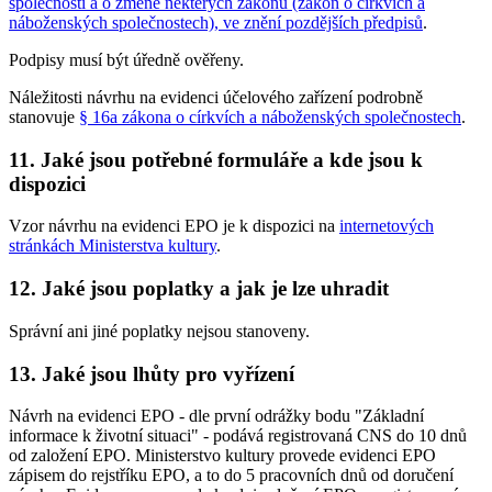
společností a o změně některých zákonů (zákon o církvích a
náboženských společnostech), ve znění pozdějších předpisů
.
Podpisy musí být úředně ověřeny.
Náležitosti návrhu na evidenci účelového zařízení podrobně
stanovuje
§ 16a zákona o církvích a náboženských společnostech
.
11. Jaké jsou potřebné formuláře a kde jsou k
dispozici
Vzor návrhu na evidenci EPO je k dispozici na
internetových
stránkách Ministerstva kultury
.
12. Jaké jsou poplatky a jak je lze uhradit
Správní ani jiné poplatky nejsou stanoveny.
13. Jaké jsou lhůty pro vyřízení
Návrh na evidenci EPO - dle první odrážky bodu "Základní
informace k životní situaci" - podává registrovaná CNS do 10 dnů
od založení EPO. Ministerstvo kultury provede evidenci EPO
zápisem do rejstříku EPO, a to do 5 pracovních dnů od doručení