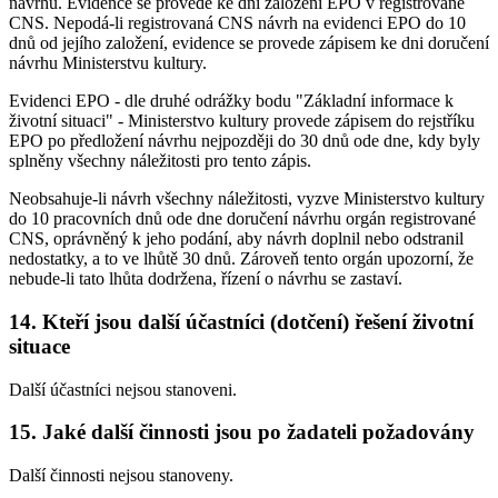
návrhu. Evidence se provede ke dni založení EPO v registrované
CNS. Nepodá-li registrovaná CNS návrh na evidenci EPO do 10
dnů od jejího založení, evidence se provede zápisem ke dni doručení
návrhu Ministerstvu kultury.
Evidenci EPO - dle druhé odrážky bodu "Základní informace k
životní situaci" - Ministerstvo kultury provede zápisem do rejstříku
EPO po předložení návrhu nejpozději do 30 dnů ode dne, kdy byly
splněny všechny náležitosti pro tento zápis.
Neobsahuje-li návrh všechny náležitosti, vyzve Ministerstvo kultury
do 10 pracovních dnů ode dne doručení návrhu orgán registrované
CNS, oprávněný k jeho podání, aby návrh doplnil nebo odstranil
nedostatky, a to ve lhůtě 30 dnů. Zároveň tento orgán upozorní, že
nebude-li tato lhůta dodržena, řízení o návrhu se zastaví.
14. Kteří jsou další účastníci (dotčení) řešení životní
situace
Další účastníci nejsou stanoveni.
15. Jaké další činnosti jsou po žadateli požadovány
Další činnosti nejsou stanoveny.