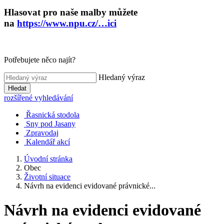
Hlasovat pro naše malby můžete
na
https://www.npu.cz/…ici
Potřebujete něco najít?
Hledaný výraz
Hledat
rozšířené vyhledávání
Řasnická stodola
Sny pod Jasany
Zpravodaj
Kalendář akcí
Úvodní stránka
Obec
Životní situace
Návrh na evidenci evidované právnické...
Návrh na evidenci evidované