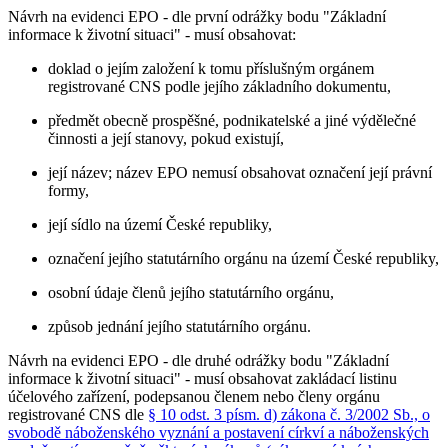
Návrh na evidenci EPO - dle první odrážky bodu "Základní
informace k životní situaci" - musí obsahovat:
doklad o jejím založení k tomu příslušným orgánem
registrované CNS podle jejího základního dokumentu,
předmět obecně prospěšné, podnikatelské a jiné výdělečné
činnosti a její stanovy, pokud existují,
její název; název EPO nemusí obsahovat označení její právní
formy,
její sídlo na území České republiky,
označení jejího statutárního orgánu na území České republiky,
osobní údaje členů jejího statutárního orgánu,
způsob jednání jejího statutárního orgánu.
Návrh na evidenci EPO - dle druhé odrážky bodu "Základní
informace k životní situaci" - musí obsahovat zakládací listinu
účelového zařízení, podepsanou členem nebo členy orgánu
registrované CNS dle
§ 10 odst. 3 písm. d) zákona č. 3/2002 Sb., o
svobodě náboženského vyznání a postavení církví a náboženských