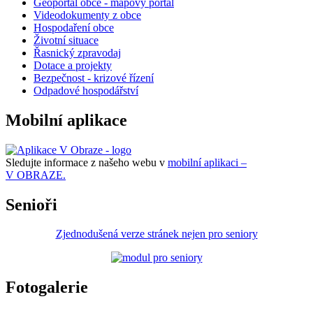
Geoportál obce - mapový portál
Videodokumenty z obce
Hospodaření obce
Životní situace
Řasnický zpravodaj
Dotace a projekty
Bezpečnost - krizové řízení
Odpadové hospodářství
Mobilní aplikace
Sledujte informace z našeho webu v
mobilní aplikaci –
V OBRAZE.
Senioři
Zjednodušená verze stránek nejen pro seniory
Fotogalerie