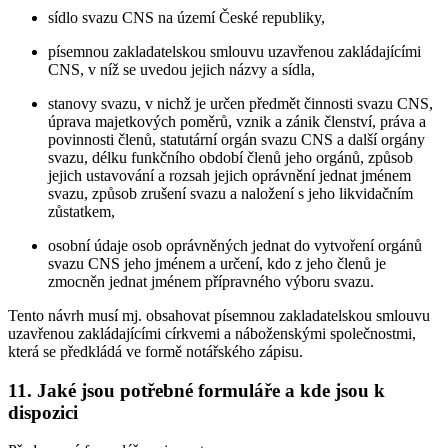
sídlo svazu CNS na území České republiky,
písemnou zakladatelskou smlouvu uzavřenou zakládajícími
CNS, v níž se uvedou jejich názvy a sídla,
stanovy svazu, v nichž je určen předmět činnosti svazu CNS,
úprava majetkových poměrů, vznik a zánik členství, práva a
povinnosti členů, statutární orgán svazu CNS a další orgány
svazu, délku funkčního období členů jeho orgánů, způsob
jejich ustavování a rozsah jejich oprávnění jednat jménem
svazu, způsob zrušení svazu a naložení s jeho likvidačním
zůstatkem,
osobní údaje osob oprávněných jednat do vytvoření orgánů
svazu CNS jeho jménem a určení, kdo z jeho členů je
zmocněn jednat jménem přípravného výboru svazu.
Tento návrh musí mj. obsahovat písemnou zakladatelskou smlouvu
uzavřenou zakládajícími církvemi a náboženskými společnostmi,
která se předkládá ve formě notářského zápisu.
11. Jaké jsou potřebné formuláře a kde jsou k
dispozici