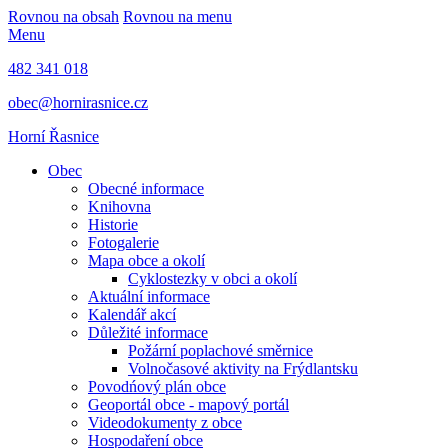
Rovnou na obsah
Rovnou na menu
Menu
482 341 018
obec@hornirasnice.cz
Horní Řasnice
Obec
Obecné informace
Knihovna
Historie
Fotogalerie
Mapa obce a okolí
Cyklostezky v obci a okolí
Aktuální informace
Kalendář akcí
Důležité informace
Požární poplachové směrnice
Volnočasové aktivity na Frýdlantsku
Povodńový plán obce
Geoportál obce - mapový portál
Videodokumenty z obce
Hospodaření obce