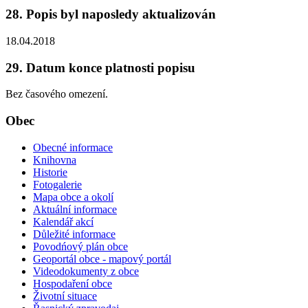
28. Popis byl naposledy aktualizován
18.04.2018
29. Datum konce platnosti popisu
Bez časového omezení.
Obec
Obecné informace
Knihovna
Historie
Fotogalerie
Mapa obce a okolí
Aktuální informace
Kalendář akcí
Důležité informace
Povodńový plán obce
Geoportál obce - mapový portál
Videodokumenty z obce
Hospodaření obce
Životní situace