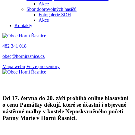
Akce
Sbor dobrovolných hasičů
Fotogalerie SDH
Akce
Kontakty
482 341 018
obec@hornirasnice.cz
Mapa webu
Verze pro seniory
Od 17. června do 20. září probíhá online hlasování
o cenu Památky děkují, které se účastní i objevené
nástěnné malby v kostele Neposkvrněného početí
Panny Marie v Horní Řasnici.