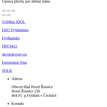
Úprava plochy pro sběrné místo
TvůjBus IDOL
DSO Frýdlantsko
Frýdlantsko
FRYSKO
skryteskvosty.eu
Euroregion Nisa
SOLK
Adresa
Obecní úřad Horní Řasnice
Horní Řasnice 230
464 01 p.Frýdlant v Čechách
Kontakt