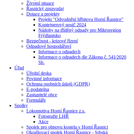
Životní situace
Řasnický zpravodaj
Dotace a projekty
Projekt "Odvodnění hřbitova Horní Řasnice"
Kontejnerový nosič 2024
Nádoby na tříděný odpady pro Mikroregion
Frýdlantsko
Bezpečnost - krizové řízení
Odpadové hospodářství
Informace o odpadech
Informace o odpadech dle Zákona č. 541⁄2020
Sb.
Úřad
Úřední deska
Povinné informace
Ochrana osobních údajů (GDPR)
E-podatelna
Zastupitelé obce
Formuláře
Spolky
Lokomotiva Horní Řasnice z.s.
Fotografie LHŘ
Akce
Spolek pro obnovu kostela v Horní Řasnici
Okrašlovací spolek Horní Řasnice - Srbská