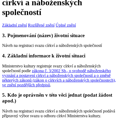
církví a náboženských
společností
Základní znění
Rozšířené znění
Úplné znění
3. Pojmenování (název) životní situace
Návrh na registraci svazu církví a náboženských společností
4. Základní informace k životní situaci
Ministerstvo kultury registruje svazy církví a náboženských
společností podle
zákona č. 3/2002 Sb., o svobodě náboženského
vyznání a postavení církví a náboženských společností a o změně
některých zákonů (zákon o církvích a náboženských společnostech),
ve znění pozdějších předpisů
.
5. Kdo je oprávněn v této věci jednat (podat žádost
apod.)
Návrh na registraci svazu církví a náboženských společností podává
přípravný výbor svazu u odboru církví Ministerstva kultury.