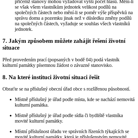
přičemž stanovy mohou vyžadovat vyšší počet hlasů. Mění-li
se však všem vlastníkům jednotek velikost podílů na
společných částech nebo mění-li se poměr výše příspěvků na
správu domu a pozemku jinak než v důsledku změny podílů
na společných částech, vyžaduje se souhlas všech vlastníků
jednotek.
7. Jakým způsobem můžete zahájit řešení životní
situace
Před provedením prací (popsaných v bodě 04) podá vlastník
kulturní památky písemnou žádost o závazné stanovisko.
8. Na které instituci životní situaci řešit
Obraťte se na příslušný obecní úřad obce s rozšířenou působností.
Místně příslušný je úřad podle místa, kde se nachází nemovitá
kulturní památka.
Místně příslušný je úřad podle sídla či bydliště vlastníka
movité kulturní památky.
Místní příslušnost úřadu ve správních řízeních týkajících se
movité kulturní památky, která je příslušenstvím nemovité