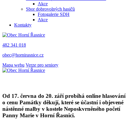
Akce
Sbor dobrovolných hasičů
Fotogalerie SDH
Akce
Kontakty
482 341 018
obec@hornirasnice.cz
Mapa webu
Verze pro seniory
Od 17. června do 20. září probíhá online hlasování
o cenu Památky děkují, které se účastní i objevené
nástěnné malby v kostele Neposkvrněného početí
Panny Marie v Horní Řasnici.