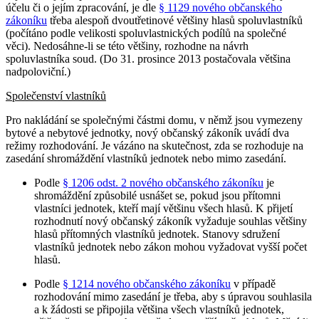
účelu či o jejím zpracování, je dle
§ 1129 nového občanského
zákoníku
třeba alespoň dvoutřetinové většiny hlasů spoluvlastníků
(počítáno podle velikosti spoluvlastnických podílů na společné
věci). Nedosáhne-li se této většiny, rozhodne na návrh
spoluvlastníka soud. (Do 31. prosince 2013 postačovala většina
nadpoloviční.)
Společenství vlastníků
Pro nakládání se společnými částmi domu, v němž jsou vymezeny
bytové a nebytové jednotky, nový občanský zákoník uvádí dva
režimy rozhodování. Je vázáno na skutečnost, zda se rozhoduje na
zasedání shromáždění vlastníků jednotek nebo mimo zasedání.
Podle
§ 1206 odst. 2 nového občanského zákoníku
je
shromáždění způsobilé usnášet se, pokud jsou přítomni
vlastníci jednotek, kteří mají většinu všech hlasů. K přijetí
rozhodnutí nový občanský zákoník vyžaduje souhlas většiny
hlasů přítomných vlastníků jednotek. Stanovy sdružení
vlastníků jednotek nebo zákon mohou vyžadovat vyšší počet
hlasů.
Podle
§ 1214 nového občanského zákoníku
v případě
rozhodování mimo zasedání je třeba, aby s úpravou souhlasila
a k žádosti se připojila většina všech vlastníků jednotek,