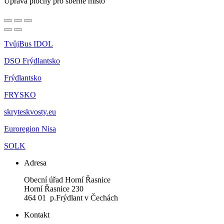
Úprava plochy pro sběrné místo
TvůjBus IDOL
DSO Frýdlantsko
Frýdlantsko
FRYSKO
skryteskvosty.eu
Euroregion Nisa
SOLK
Adresa
Obecní úřad Horní Řasnice
Horní Řasnice 230
464 01 p.Frýdlant v Čechách
Kontakt