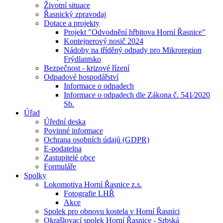
Životní situace
Řasnický zpravodaj
Dotace a projekty
Projekt "Odvodnění hřbitova Horní Řasnice"
Kontejnerový nosič 2024
Nádoby na tříděný odpady pro Mikroregion
Frýdlantsko
Bezpečnost - krizové řízení
Odpadové hospodářství
Informace o odpadech
Informace o odpadech dle Zákona č. 541⁄2020
Sb.
Úřad
Úřední deska
Povinné informace
Ochrana osobních údajů (GDPR)
E-podatelna
Zastupitelé obce
Formuláře
Spolky
Lokomotiva Horní Řasnice z.s.
Fotografie LHŘ
Akce
Spolek pro obnovu kostela v Horní Řasnici
Okrašlovací spolek Horní Řasnice - Srbská