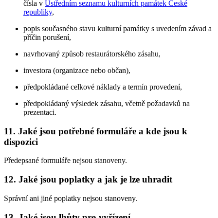
čísla v
Ústředním seznamu kulturních památek České
republiky
,
popis současného stavu kulturní památky s uvedením závad a
příčin porušení,
navrhovaný způsob restaurátorského zásahu,
investora (organizace nebo občan),
předpokládané celkové náklady a termín provedení,
předpokládaný výsledek zásahu, včetně požadavků na
prezentaci.
11. Jaké jsou potřebné formuláře a kde jsou k
dispozici
Předepsané formuláře nejsou stanoveny.
12. Jaké jsou poplatky a jak je lze uhradit
Správní ani jiné poplatky nejsou stanoveny.
13. Jaké jsou lhůty pro vyřízení