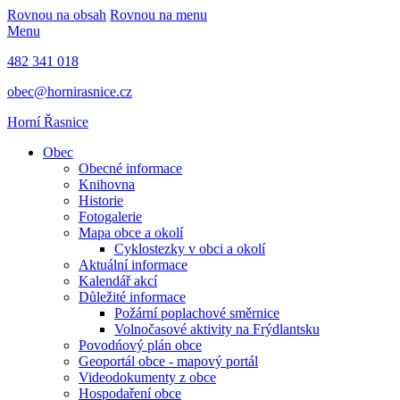
Rovnou na obsah
Rovnou na menu
Menu
482 341 018
obec@hornirasnice.cz
Horní Řasnice
Obec
Obecné informace
Knihovna
Historie
Fotogalerie
Mapa obce a okolí
Cyklostezky v obci a okolí
Aktuální informace
Kalendář akcí
Důležité informace
Požární poplachové směrnice
Volnočasové aktivity na Frýdlantsku
Povodńový plán obce
Geoportál obce - mapový portál
Videodokumenty z obce
Hospodaření obce