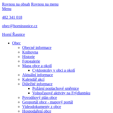
Rovnou na obsah
Rovnou na menu
Menu
482 341 018
obec@hornirasnice.cz
Horní Řasnice
Obec
Obecné informace
Knihovna
Historie
Fotogalerie
Mapa obce a okolí
Cyklostezky v obci a okolí
Aktuální informace
Kalendář akcí
Důležité informace
Požární poplachové směrnice
Volnočasové aktivity na Frýdlantsku
Povodńový plán obce
Geoportál obce - mapový portál
Videodokumenty z obce
Hospodaření obce