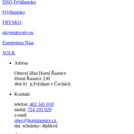
DSO Frýdlantsko
Frýdlantsko
FRYSKO
skryteskvosty.eu
Euroregion Nisa
SOLK
Adresa
Obecní úřad Horní Řasnice
Horní Řasnice 230
464 01 p.Frýdlant v Čechách
Kontakt
telefon:
482 341 018
mobil:
724 195 929
e-mail:
obec@hornirasnice.cz
dat. schránky: 4tpbkvd