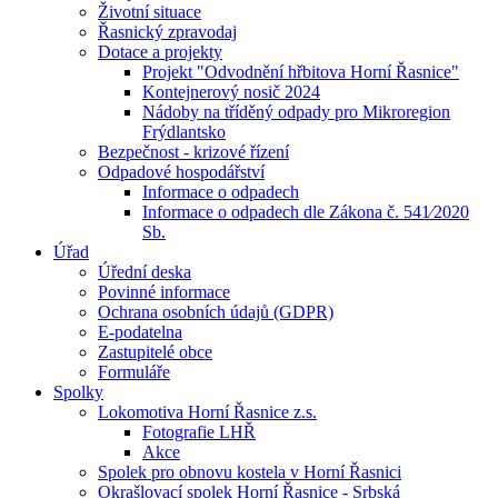
Životní situace
Řasnický zpravodaj
Dotace a projekty
Projekt "Odvodnění hřbitova Horní Řasnice"
Kontejnerový nosič 2024
Nádoby na tříděný odpady pro Mikroregion
Frýdlantsko
Bezpečnost - krizové řízení
Odpadové hospodářství
Informace o odpadech
Informace o odpadech dle Zákona č. 541⁄2020
Sb.
Úřad
Úřední deska
Povinné informace
Ochrana osobních údajů (GDPR)
E-podatelna
Zastupitelé obce
Formuláře
Spolky
Lokomotiva Horní Řasnice z.s.
Fotografie LHŘ
Akce
Spolek pro obnovu kostela v Horní Řasnici
Okrašlovací spolek Horní Řasnice - Srbská