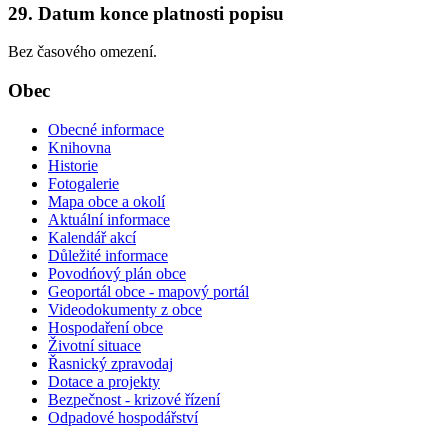
29. Datum konce platnosti popisu
Bez časového omezení.
Obec
Obecné informace
Knihovna
Historie
Fotogalerie
Mapa obce a okolí
Aktuální informace
Kalendář akcí
Důležité informace
Povodńový plán obce
Geoportál obce - mapový portál
Videodokumenty z obce
Hospodaření obce
Životní situace
Řasnický zpravodaj
Dotace a projekty
Bezpečnost - krizové řízení
Odpadové hospodářství