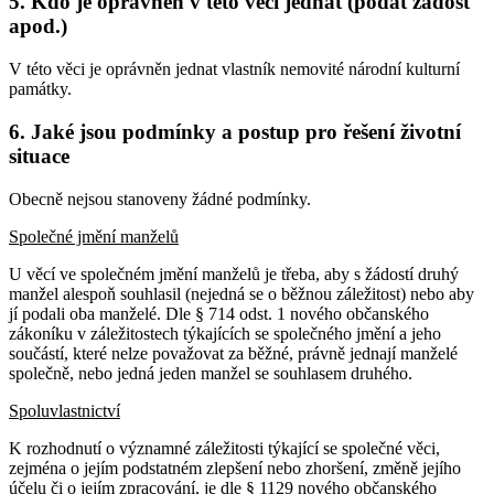
5. Kdo je oprávněn v této věci jednat (podat žádost
apod.)
V této věci je oprávněn jednat vlastník nemovité národní kulturní
památky.
6. Jaké jsou podmínky a postup pro řešení životní
situace
Obecně nejsou stanoveny žádné podmínky.
Společné jmění manželů
U věcí ve společném jmění manželů je třeba, aby s žádostí druhý
manžel alespoň souhlasil (nejedná se o běžnou záležitost) nebo aby
jí podali oba manželé. Dle § 714 odst. 1 nového občanského
zákoníku v záležitostech týkajících se společného jmění a jeho
součástí, které nelze považovat za běžné, právně jednají manželé
společně, nebo jedná jeden manžel se souhlasem druhého.
Spoluvlastnictví
K rozhodnutí o významné záležitosti týkající se společné věci,
zejména o jejím podstatném zlepšení nebo zhoršení, změně jejího
účelu či o jejím zpracování, je dle § 1129 nového občanského