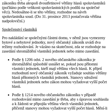
zákoníku třeba alespoň dvoutřetinové většiny hlasů spoluvlastníků
(počítáno podle velikosti spoluvlastnických podílů na společné
věci). Nedosáhne-li se této většiny, rozhodne na návrh
spoluvlastníka soud. (Do 31. prosince 2013 postačovala většina
nadpoloviční.)
Společenství vlastníků
Pro nakládání se společnými částmi domu, v němž jsou vymezeny
bytové a nebytové jednotky, nový občanský zákoník uvádí dva
režimy rozhodování. Je vázáno na skutečnost, zda se rozhoduje na
zasedání shromáždění vlastníků jednotek nebo mimo zasedání.
Podle § 1206 odst. 2 nového občanského zákoníku je
shromáždění způsobilé usnášet se, pokud jsou přítomni
vlastníci jednotek, kteří mají většinu všech hlasů. K přijetí
rozhodnutí nový občanský zákoník vyžaduje souhlas většiny
hlasů přítomných vlastníků jednotek. Stanovy sdružení
vlastníků jednotek nebo zákon mohou vyžadovat vyšší počet
hlasů.
Podle § 1214 nového občanského zákoníku v případě
rozhodování mimo zasedání je třeba, aby s úpravou souhlasila
a k žádosti se připojila většina všech vlastníků jednotek,
přičemž stanovy mohou vyžadovat vyšší počet hlasů. Mění-li