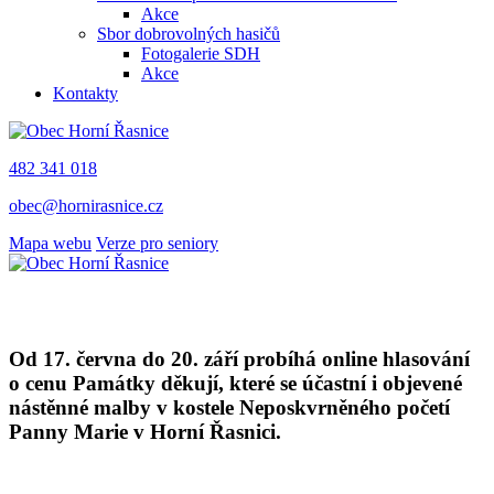
Akce
Sbor dobrovolných hasičů
Fotogalerie SDH
Akce
Kontakty
482 341 018
obec@hornirasnice.cz
Mapa webu
Verze pro seniory
Od 17. června do 20. září probíhá online hlasování
o cenu Památky děkují, které se účastní i objevené
nástěnné malby v kostele Neposkvrněného početí
Panny Marie v Horní Řasnici.