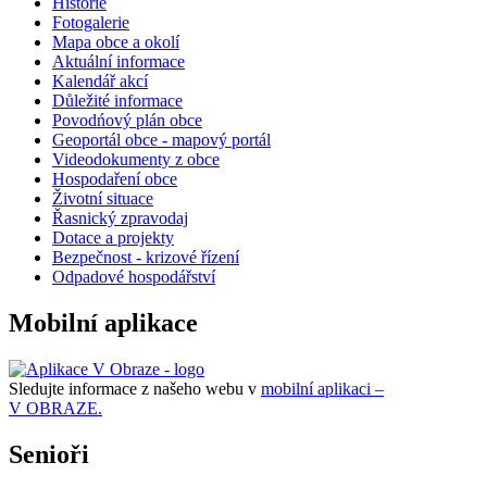
Historie
Fotogalerie
Mapa obce a okolí
Aktuální informace
Kalendář akcí
Důležité informace
Povodńový plán obce
Geoportál obce - mapový portál
Videodokumenty z obce
Hospodaření obce
Životní situace
Řasnický zpravodaj
Dotace a projekty
Bezpečnost - krizové řízení
Odpadové hospodářství
Mobilní aplikace
Sledujte informace z našeho webu v
mobilní aplikaci –
V OBRAZE.
Senioři