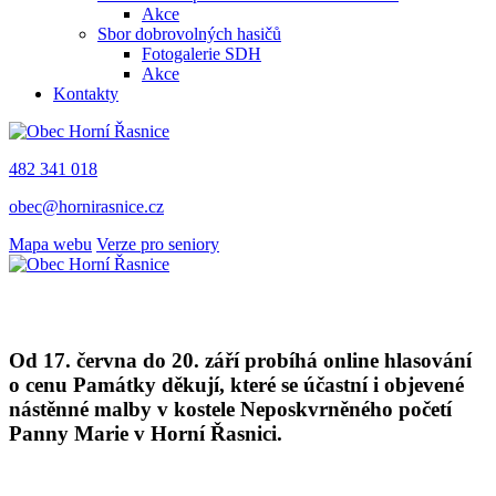
Akce
Sbor dobrovolných hasičů
Fotogalerie SDH
Akce
Kontakty
482 341 018
obec@hornirasnice.cz
Mapa webu
Verze pro seniory
Od 17. června do 20. září probíhá online hlasování
o cenu Památky děkují, které se účastní i objevené
nástěnné malby v kostele Neposkvrněného početí
Panny Marie v Horní Řasnici.