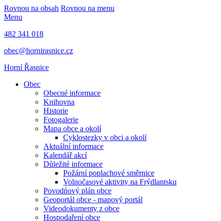
Rovnou na obsah
Rovnou na menu
Menu
482 341 018
obec@hornirasnice.cz
Horní Řasnice
Obec
Obecné informace
Knihovna
Historie
Fotogalerie
Mapa obce a okolí
Cyklostezky v obci a okolí
Aktuální informace
Kalendář akcí
Důležité informace
Požární poplachové směrnice
Volnočasové aktivity na Frýdlantsku
Povodńový plán obce
Geoportál obce - mapový portál
Videodokumenty z obce
Hospodaření obce