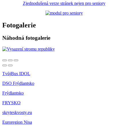
Zjednodušená verze stránek nejen pro seniory
Fotogalerie
Náhodná fotogalerie
TvůjBus IDOL
DSO Frýdlantsko
Frýdlantsko
FRYSKO
skryteskvosty.eu
Euroregion Nisa