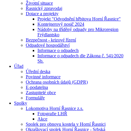
Životní situace
Řasnický zpravodaj
Dotace a projekty
Projekt "Odvodnění hřbitova Horní Řasnice"
Kontejnerový nosič 2024
Nádoby na tříděný odpady pro Mikroregion
Frýdlantsko
Bezpečnost - krizové řízení
Odpadové hospodářství
Informace o odpadech
Informace o odpadech dle Zákona č. 541⁄2020
Sb.
Úřad
Úřední deska
Povinné informace
Ochrana osobních údajů (GDPR)
E-podatelna
Zastupitelé obce
Formuláře
Spolky
Lokomotiva Horní Řasnice z.s.
Fotografie LHŘ
Akce
Spolek pro obnovu kostela v Horní Řasnici
Okrašlovací spolek Horní Řasnice - Srbská