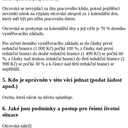
Otcovská se nevyplácí za dny pracovního klidu, pokud pojištěnci
nevznikl nárok na výplatu otcovské alespoň za 1 kalendářní den,
který měl být pro něho pracovním dnem.
Otcovská se poskytuje za kalendářní dny a její výše je 70 % denního
vyměřovacího základu.
Pro určení denního vyměřovacího základu se do částky první
redukční hranice (1 000 Kč) počítá 100 %, z částky nad první
redukční hranici do druhé redukční hranice (1 499 Kč) se počítá 60
%, z částky nad druhou redukční hranici do třetí redukční hranice (2
998 Kč) se počítá 30 % a k částce nad třetí redukční hranici se
nepřihlíží.
5. Kdo je oprávněn v této věci jednat (podat žádost
apod.)
Osoba, která nárok na dávku uplatňuje.
6. Jaké jsou podmínky a postup pro řešení životní
situace
Otcovská náleží: