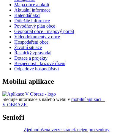
Mapa obce a okolí
Aktuální informace
Kalendář akcí
Důležité informace
Povodńový plán obce
Geoportál obce - mapový portál
Videodokumenty z obce
Hospodaření obce
Životní situace
Řasnický zpravodaj
Dotace a projekty
Bezpečnost - krizové řízení
Odpadové hospodářství
Mobilní aplikace
Sledujte informace z našeho webu v
mobilní aplikaci –
V OBRAZE.
Senioři
Zjednodušená verze stránek nejen pro seniory