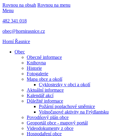
Rovnou na obsah
Rovnou na menu
Menu
482 341 018
obec@hornirasnice.cz
Horní Řasnice
Obec
Obecné informace
Knihovna
Historie
Fotogalerie
Mapa obce a okolí
Cyklostezky v obci a okolí
Aktuální informace
Kalendář akcí
Důležité informace
Požární poplachové směrnice
Volnočasové aktivity na Frýdlantsku
Povodńový plán obce
Geoportál obce - mapový portál
Videodokumenty z obce
Hospodaření obce