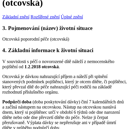
(otcovská)
Základní znění
Rozšířené znění
Úplné znění
3. Pojmenování (název) životní situace
Otcovská poporodní péče (otcovská)
4. Základní informace k životní situaci
V souvislosti s péčí o novorozené dítě náleží z nemocenského
pojištění od
1
.
2
.
2018 otcovská
.
Otcovská je dávkou nahrazující příjem a náleží při splnění
stanovených podmínek pojištěnci, který je otcem dítěte, či pojištěnci,
který převzal dítě do péče nahrazující péči rodičů na základě
rozhodnutí příslušného orgánu.
Podpůrčí doba
(doba poskytování dávky) činí 7 kalendářních dnů
a začíná nástupem na otcovskou. Nástup na otcovskou nastává
dnem, který si pojištěnec určí v období 6 týdnů ode dne narození
dítěte nebo ode dne převzetí dítěte do péče. Nelze ji čerpat
přerušovaně. Výplata dávky se nepřerušuje ani v případě úmrtí
dítěte v průběhu podpůrčí doby.