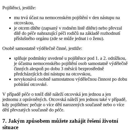
Pojištěnci, jestliže:
mu trvá účast na nemocenském pojištění v den nástupu na
otcovskou,
je otcem dítěte (zapsaný v rodném listě dítěte) nebo převzal
dítě do péče nahrazující péči rodičů na základě rozhodnutí
příslušného orgánu (zde se může jednat i o ženu).
Osobě samostatně výdělečně činné, jestliže:
splňuje podmínky uvedené u pojištěnce pod 1. a 2. odrážkou,
je účastna nemocenského pojištění osob samostatně výdělečně
činných alespoň po dobu 3 měsíců bezprostředně
předcházejících dni nástupu na otcovskou,
nevykonává osobně samostatnou výdělečnou činnost po dobu
pobírání otcovské.
V případě péče o totéž dítě náleží otcovská jen jednou a jen
jednomu z oprávněných. Otcovská náleží jen jednou také v případě,
kdy pojištěnec pečuje o více dětí narozených současně nebo o více
dětí převzatých současně do péče.
7. Jakým způsobem můžete zahájit řešení životní
situace