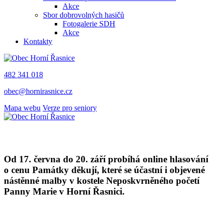
Akce
Sbor dobrovolných hasičů
Fotogalerie SDH
Akce
Kontakty
482 341 018
obec@hornirasnice.cz
Mapa webu
Verze pro seniory
Od 17. června do 20. září probíhá online hlasování
o cenu Památky děkují, které se účastní i objevené
nástěnné malby v kostele Neposkvrněného početí
Panny Marie v Horní Řasnici.