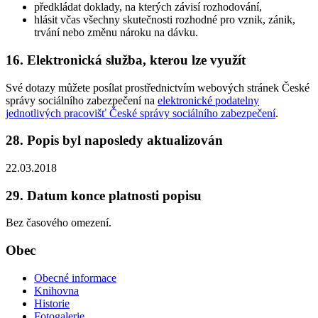
předkládat doklady, na kterých závisí rozhodování,
hlásit včas všechny skutečnosti rozhodné pro vznik, zánik,
trvání nebo změnu nároku na dávku.
16. Elektronická služba, kterou lze využít
Své dotazy můžete posílat prostřednictvím webových stránek České
správy sociálního zabezpečení na
elektronické podatelny
jednotlivých pracovišť České správy sociálního zabezpečení
.
28. Popis byl naposledy aktualizován
22.03.2018
29. Datum konce platnosti popisu
Bez časového omezení.
Obec
Obecné informace
Knihovna
Historie
Fotogalerie