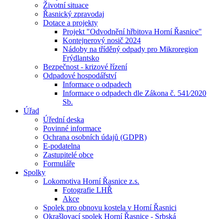
Životní situace
Řasnický zpravodaj
Dotace a projekty
Projekt "Odvodnění hřbitova Horní Řasnice"
Kontejnerový nosič 2024
Nádoby na tříděný odpady pro Mikroregion
Frýdlantsko
Bezpečnost - krizové řízení
Odpadové hospodářství
Informace o odpadech
Informace o odpadech dle Zákona č. 541⁄2020
Sb.
Úřad
Úřední deska
Povinné informace
Ochrana osobních údajů (GDPR)
E-podatelna
Zastupitelé obce
Formuláře
Spolky
Lokomotiva Horní Řasnice z.s.
Fotografie LHŘ
Akce
Spolek pro obnovu kostela v Horní Řasnici
Okrašlovací spolek Horní Řasnice - Srbská