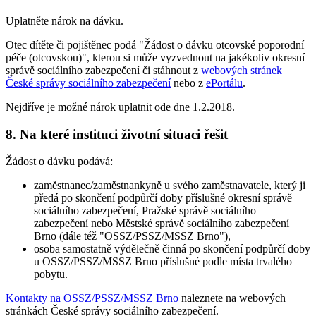
Uplatněte nárok na dávku.
Otec dítěte či pojištěnec podá "Žádost o dávku otcovské poporodní
péče (otcovskou)", kterou si může vyzvednout na jakékoliv okresní
správě sociálního zabezpečení či stáhnout z
webových stránek
České správy sociálního zabezpečení
nebo z
ePortálu
.
Nejdříve je možné nárok uplatnit ode dne 1.2.2018.
8. Na které instituci životní situaci řešit
Žádost o dávku podává:
zaměstnanec/zaměstnankyně u svého zaměstnavatele, který ji
předá po skončení podpůrčí doby příslušné okresní správě
sociálního zabezpečení, Pražské správě sociálního
zabezpečení nebo Městské správě sociálního zabezpečení
Brno (dále též "OSSZ/PSSZ/MSSZ Brno"),
osoba samostatně výdělečně činná po skončení podpůrčí doby
u OSSZ/PSSZ/MSSZ Brno příslušné podle místa trvalého
pobytu.
Kontakty na OSSZ/PSSZ/MSSZ Brno
naleznete na webových
stránkách České správy sociálního zabezpečení.