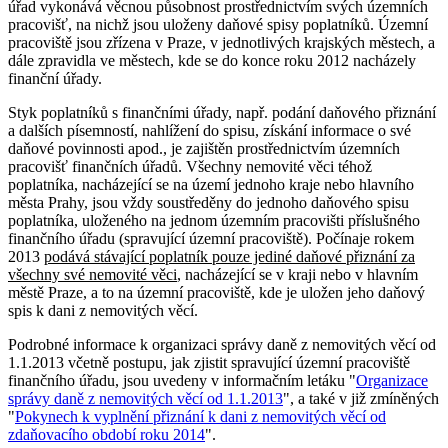
úřad vykonává věcnou působnost prostřednictvím svých územních
pracovišť, na nichž jsou uloženy daňové spisy poplatníků. Územní
pracoviště jsou zřízena v Praze, v jednotlivých krajských městech, a
dále zpravidla ve městech, kde se do konce roku 2012 nacházely
finanční úřady.
Styk poplatníků s finančními úřady, např. podání daňového přiznání
a dalších písemností, nahlížení do spisu, získání informace o své
daňové povinnosti apod., je zajištěn prostřednictvím územních
pracovišť finančních úřadů. Všechny nemovité věci téhož
poplatníka, nacházející se na území jednoho kraje nebo hlavního
města Prahy, jsou vždy soustředěny do jednoho daňového spisu
poplatníka, uloženého na jednom územním pracovišti příslušného
finančního úřadu (spravující územní pracoviště). Počínaje rokem
2013
podává stávající poplatník pouze jediné daňové přiznání za
všechny své nemovité věci
, nacházející se v kraji nebo v hlavním
městě Praze, a to na územní pracoviště, kde je uložen jeho daňový
spis k dani z nemovitých věcí.
Podrobné informace k organizaci správy daně z nemovitých věcí od
1.1.2013 včetně postupu, jak zjistit spravující územní pracoviště
finančního úřadu, jsou uvedeny v informačním letáku "
Organizace
správy daně z nemovitých věcí od 1.1.2013
", a také v již zmíněných
"
Pokynech k vyplnění přiznání k dani z nemovitých věcí od
zdaňovacího období roku 2014
".