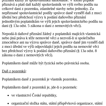
přiznání každý ze spoluvlastníků samostatně. V tomto případě
přiznává a platí daň každý spoluvlastník ve výši svého podílu na
celkové dani z pozemku, zdanitelné stavby nebo jednotky. Za
nepřiznané spoluvlastnické podíly správce daně vyměří daň z moci
úřední bez předchozí výzvy k podání daňového přiznání
jednotlivým poplatníkům ve výši jejich spoluvlastnického podílu na
dani (§ 13a odst. 5 zákona o dani z nemovitých věcí).
Nepodá-li daňové přiznání žádný z poplatníků majících vlastnická
nebo jiná práva k téže nemovité věci a nezvolí-li si společného
zmocněnce ani na výzvu správce daně, správce daně jim vyměří daň
z moci úřední ve výši odpovídající jejich podílu na nemovité věci
bez předchozí výzvy k podání daňového přiznání (§ 13a odst. 8
zákona o dani z nemovitých věcí).
Poplatníkem daně může být fyzická nebo právnická osoba.
Daň z pozemků
:
Poplatníkem daně z pozemků je vlastník pozemku.
Poplatníkem daně z pozemků je, jde-li o pozemek:
ve vlastnictví České republiky,
organizační složka státu, státní příspěvková organizace, státní