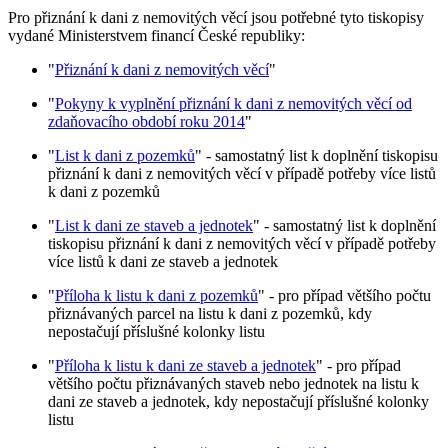
Pro přiznání k dani z nemovitých věcí jsou potřebné tyto tiskopisy
vydané Ministerstvem financí České republiky:
"
Přiznání k dani z nemovitých věcí
"
"
Pokyny k vyplnění přiznání k dani z nemovitých věcí od
zdaňovacího období roku 2014
"
"
List k dani z pozemků
" - samostatný list k doplnění tiskopisu
přiznání k dani z nemovitých věcí v případě potřeby více listů
k dani z pozemků
"
List k dani ze staveb a jednotek
" - samostatný list k doplnění
tiskopisu přiznání k dani z nemovitých věcí v případě potřeby
více listů k dani ze staveb a jednotek
"
Příloha k listu k dani z pozemků
" - pro případ většího počtu
přiznávaných parcel na listu k dani z pozemků, kdy
nepostačují příslušné kolonky listu
"
Příloha k listu k dani ze staveb a jednotek
" - pro případ
většího počtu přiznávaných staveb nebo jednotek na listu k
dani ze staveb a jednotek, kdy nepostačují příslušné kolonky
listu