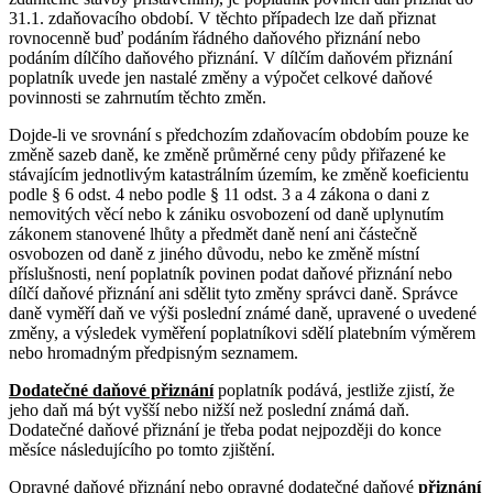
31.1. zdaňovacího období. V těchto případech lze daň přiznat
rovnocenně buď podáním řádného daňového přiznání nebo
podáním dílčího daňového přiznání. V dílčím daňovém přiznání
poplatník uvede jen nastalé změny a výpočet celkové daňové
povinnosti se zahrnutím těchto změn.
Dojde-li ve srovnání s předchozím zdaňovacím obdobím pouze ke
změně sazeb daně, ke změně průměrné ceny půdy přiřazené ke
stávajícím jednotlivým katastrálním územím, ke změně koeficientu
podle § 6 odst. 4 nebo podle § 11 odst. 3 a 4 zákona o dani z
nemovitých věcí nebo k zániku osvobození od daně uplynutím
zákonem stanovené lhůty a předmět daně není ani částečně
osvobozen od daně z jiného důvodu, nebo ke změně místní
příslušnosti, není poplatník povinen podat daňové přiznání nebo
dílčí daňové přiznání ani sdělit tyto změny správci daně. Správce
daně vyměří daň ve výši poslední známé daně, upravené o uvedené
změny, a výsledek vyměření poplatníkovi sdělí platebním výměrem
nebo hromadným předpisným seznamem.
Dodatečné daňové přiznání
poplatník podává, jestliže zjistí, že
jeho daň má být vyšší nebo nižší než poslední známá daň.
Dodatečné daňové přiznání je třeba podat nejpozději do konce
měsíce následujícího po tomto zjištění.
Opravné daňové přiznání
nebo
opravné dodatečné daňové
přiznání