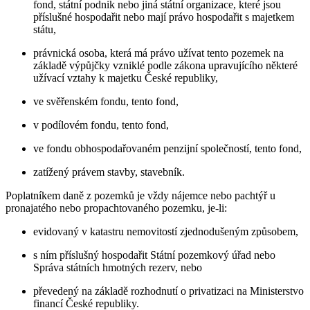
fond, státní podnik nebo jiná státní organizace, které jsou
příslušné hospodařit nebo mají právo hospodařit s majetkem
státu,
právnická osoba, která má právo užívat tento pozemek na
základě výpůjčky vzniklé podle zákona upravujícího některé
užívací vztahy k majetku České republiky,
ve svěřenském fondu, tento fond,
v podílovém fondu, tento fond,
ve fondu obhospodařovaném penzijní společností, tento fond,
zatížený právem stavby, stavebník.
Poplatníkem daně z pozemků je vždy nájemce nebo pachtýř u
pronajatého nebo propachtovaného pozemku, je-li:
evidovaný v katastru nemovitostí zjednodušeným způsobem,
s ním příslušný hospodařit Státní pozemkový úřad nebo
Správa státních hmotných rezerv, nebo
převedený na základě rozhodnutí o privatizaci na Ministerstvo
financí České republiky.