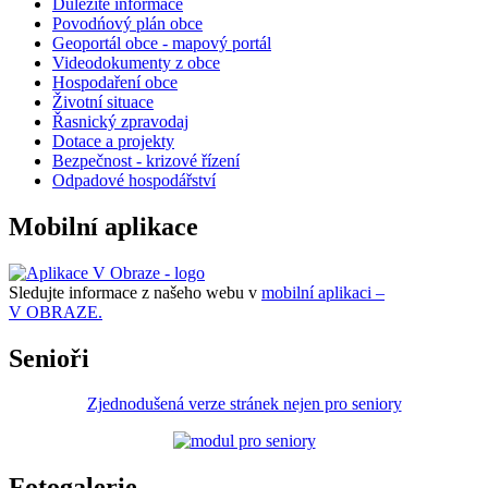
Důležité informace
Povodńový plán obce
Geoportál obce - mapový portál
Videodokumenty z obce
Hospodaření obce
Životní situace
Řasnický zpravodaj
Dotace a projekty
Bezpečnost - krizové řízení
Odpadové hospodářství
Mobilní aplikace
Sledujte informace z našeho webu v
mobilní aplikaci –
V OBRAZE.
Senioři
Zjednodušená verze stránek nejen pro seniory
Fotogalerie