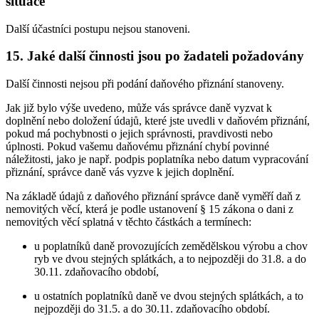
situace
Další účastníci postupu nejsou stanoveni.
15. Jaké další činnosti jsou po žadateli požadovány
Další činnosti nejsou při podání daňového přiznání stanoveny.
Jak již bylo výše uvedeno, může vás správce daně vyzvat k
doplnění nebo doložení údajů, které jste uvedli v daňovém přiznání,
pokud má pochybnosti o jejich správnosti, pravdivosti nebo
úplnosti. Pokud vašemu daňovému přiznání chybí povinné
náležitosti, jako je např. podpis poplatníka nebo datum vypracování
přiznání, správce daně vás vyzve k jejich doplnění.
Na základě údajů z daňového přiznání správce daně vyměří daň z
nemovitých věcí, která je podle ustanovení § 15 zákona o dani z
nemovitých věcí splatná v těchto částkách a termínech:
u poplatníků daně provozujících zemědělskou výrobu a chov
ryb ve dvou stejných splátkách, a to nejpozději do 31.8. a do
30.11. zdaňovacího období,
u ostatních poplatníků daně ve dvou stejných splátkách, a to
nejpozději do 31.5. a do 30.11. zdaňovacího období.