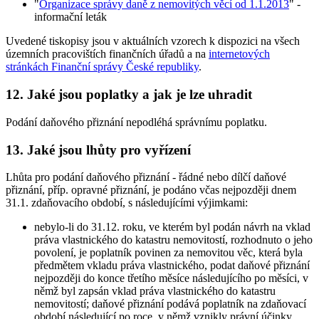
"
Organizace správy daně z nemovitých věcí od 1.1.2013
" -
informační leták
Uvedené tiskopisy jsou v aktuálních vzorech k dispozici na všech
územních pracovištích finančních úřadů a na
internetových
stránkách Finanční správy České republiky
.
12. Jaké jsou poplatky a jak je lze uhradit
Podání daňového přiznání nepodléhá správnímu poplatku.
13. Jaké jsou lhůty pro vyřízení
Lhůta pro podání daňového přiznání - řádné nebo dílčí daňové
přiznání, příp. opravné přiznání, je podáno včas nejpozději dnem
31.1. zdaňovacího období, s následujícími výjimkami:
nebylo-li do 31.12. roku, ve kterém byl podán návrh na vklad
práva vlastnického do katastru nemovitostí, rozhodnuto o jeho
povolení, je poplatník povinen za nemovitou věc, která byla
předmětem vkladu práva vlastnického, podat daňové přiznání
nejpozději do konce třetího měsíce následujícího po měsíci, v
němž byl zapsán vklad práva vlastnického do katastru
nemovitostí; daňové přiznání podává poplatník na zdaňovací
období následující po roce, v němž vznikly právní účinky