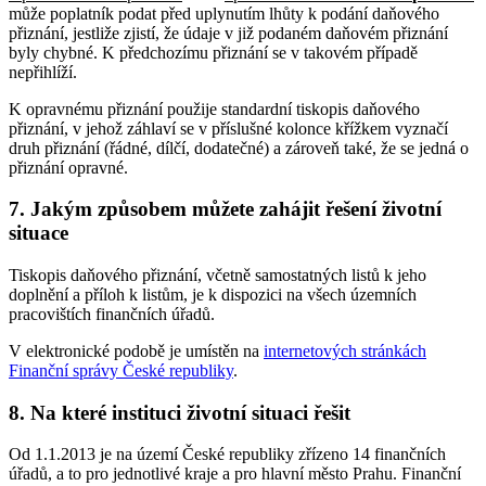
může poplatník podat před uplynutím lhůty k podání daňového
přiznání, jestliže zjistí, že údaje v již podaném daňovém přiznání
byly chybné. K předchozímu přiznání se v takovém případě
nepřihlíží.
K opravnému přiznání použije standardní tiskopis daňového
přiznání, v jehož záhlaví se v příslušné kolonce křížkem vyznačí
druh přiznání (řádné, dílčí, dodatečné) a zároveň také, že se jedná o
přiznání opravné.
7. Jakým způsobem můžete zahájit řešení životní
situace
Tiskopis daňového přiznání, včetně samostatných listů k jeho
doplnění a příloh k listům, je k dispozici na všech územních
pracovištích finančních úřadů.
V elektronické podobě je umístěn na
internetových stránkách
Finanční správy České republiky
.
8. Na které instituci životní situaci řešit
Od 1.1.2013 je na území České republiky zřízeno 14 finančních
úřadů, a to pro jednotlivé kraje a pro hlavní město Prahu. Finanční