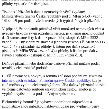
přílohy vyznačené v tiskopisu.
Tiskopis "Přiznání k dani z nemovitých věcí" (vydaný
Ministerstvem financí České republiky pod č. MFin 5450 - vzor č.
14) slouží pro podání všech uvedených typů daňových přiznání.
V případě, že poplatník přiznává větší množství nemovitých věcí a
uvedený tiskopis svým rozsahem nestačí, je k němu možno doplnit
další samostatné listy k dani z pozemků (tiskopis č. MFin 5532 -
vzor č. 5), listy k dani ze staveb a jednotek (tiskopis č. MFin 5533 -
vzor č. 4), a případně též přílohy k listům pro daň z pozemků
(tiskopis č. MFin 5534 - vzor č. 4) a přílohy k listům pro daň ze
staveb a jednotek (tiskopis č. MFin 5535 - vzor č. 3).
Daňové přiznání nebo dodatečné daňové přiznání můžete podat
rovněž v elektronické podobě.
Bližší informace a pokyny k tomuto způsobu podání lze získat na
internetových stránkách Finanční správy České republiky
, kde je
také možno vyplnit elektronický formulář a daňové přiznání odeslat
ve formě datového souboru elektronickou cestou, anebo je po
vyplnění vytisknout a podat běžným způsobem.
Elektronický formulář je vybaven podrobnou nápovědou a
automatizovanou nabídkou některých údajů pro vyplnění (ceny