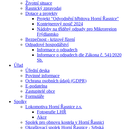
Životní situace
Řasnický zpravodaj
Dotace a projekty
Projekt "Odvodnění hřbitova Horní Řasnice"
Kontejnerový nosič 2024
Nádoby na tříděný odpady pro Mikroregion
Frýdlantsko
Bezpečnost - krizové řízení
Odpadové hospodářství
Informace o odpadech
Informace o odpadech dle Zákona č. 541⁄2020
Sb.
Úřad
Úřední deska
Povinné informace
Ochrana osobních údajů (GDPR)
E-podatelna
Zastupitelé obce
Formuláře
Spolky
Lokomotiva Horní Řasnice z.s.
Fotografie LHŘ
Akce
Spolek pro obnovu kostela v Horní Řasnici
Okrašlovací spolek Horní Řasnice - Srbská