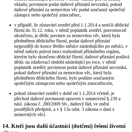
vkladu; povinnost podat daňové přiznání nevzniká, pokud
daňové přiznání za nemovitou věc podal současný společný
zástupce nebo společný zmocněnec,
v případě, že zůstavitel zemřel před 1.1.2014 a není-li dědické
řízení do 31.12. roku, v němž poplatník zemřel, pravomocně
ukončeno, je dědic povinen za nemovitou věc, která byla
předmětem dědického řízení, podat daňové přiznání
nejpozději do konce třetího měsíce následujícího po měsíci, v
němž nabylo právní moci rozhodnutí příslušného orgánu,
kterým bylo skončeno dědické řízení; daňové přiznání podává
dědic na zdaňovací období následující po roce, v němž
poplatník zemřel; povinnost podat daňové přiznání nevzniká,
pokud daňové přiznání za nemovitou věc, která byla
předmětem dědického řízení, bylo podáno současným
společným zástupcem nebo společným zmocněncem,
pokud zůstavitel zemřel v době od 1.1.2014 včetně, je
přechod daňové povinnosti upraven v ustanovení § 239 a
násl. zákona č. 280/2009 Sb., daňový řád, ve znění
pozdějších předpisů, a v § 13a odst. 3 zákona o dani z
nemovitých věcí.
14. Kteří jsou další účastníci (dotčení) řešení životní