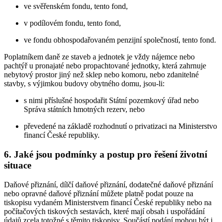
ve svěřenském fondu, tento fond,
v podílovém fondu, tento fond,
ve fondu obhospodařovaném penzijní společností, tento fond.
Poplatníkem daně ze staveb a jednotek je vždy nájemce nebo
pachtýř u pronajaté nebo propachtované jednotky, která zahrnuje
nebytový prostor jiný než sklep nebo komoru, nebo zdanitelné
stavby, s výjimkou budovy obytného domu, jsou-li:
s nimi příslušné hospodařit Státní pozemkový úřad nebo
Správa státních hmotných rezerv, nebo
převedené na základě rozhodnutí o privatizaci na Ministerstvo
financí České republiky.
6. Jaké jsou podmínky a postup pro řešení životní
situace
Daňové přiznání, dílčí daňové přiznání, dodatečné daňové přiznání
nebo opravné daňové přiznání můžete platně podat pouze na
tiskopisu vydaném Ministerstvem financí České republiky nebo na
počítačových tiskových sestavách, které mají obsah i uspořádání
údajů zcela totožné s těmito tiskopisy. Součástí podání mohou být i