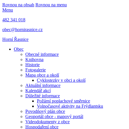
Rovnou na obsah
Rovnou na menu
Menu
482 341 018
obec@hornirasnice.cz
Horní Řasnice
Obec
Obecné informace
Knihovna
Historie
Fotogalerie
Mapa obce a okolí
Cyklostezky v obci a okolí
Aktuální informace
Kalendář akcí
Důležité informace
Požární poplachové směrnice
Volnočasové aktivity na Frýdlantsku
Povodńový plán obce
Geoportál obce - mapový portál
Videodokumenty z obce
Hospodaření obce