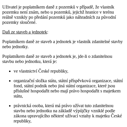
Uživatel je poplatníkem daně z pozemků v případě, že vlastník
pozemku není znám, nebo u pozemků, jejichž hranice v terénu
reálně vznikly po předání pozemků jako náhradních za původní
pozemky sloučené.
Daň ze staveb a jednotek
:
Poplatníkem daně ze staveb a jednotek je vlastník zdanitelné stavby
nebo jednotky.
Poplatníkem daně ze staveb a jednotek je, jde-li o zdanitelnou
stavbu nebo jednotku, která je:
ve vlastnictví České republiky,
organizační složka státu, státní příspěvková organizace, státní
fond, státní podnik nebo jiná státní organizace, které jsou
příslušné hospodařit nebo mají právo hospodařit s majetkem
státu,
právnická osoba, která má právo užívat tuto zdanitelnou
stavbu nebo jednotku na základě výpůjčky vzniklé podle
zákona upravujícího některé užívací vztahy k majetku České
republiky,