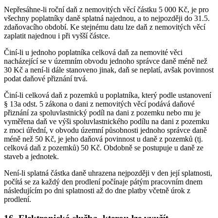
Nepřesáhne-li roční daň z nemovitých věcí částku 5 000 Kč, je pro
všechny poplatníky daně splatná najednou, a to nejpozději do 31.5.
zdaňovacího období. Ke stejnému datu lze daň z nemovitých věcí
zaplatit najednou i při vyšší částce.
Činí-li u jednoho poplatníka celková daň za nemovité věci
nacházející se v územním obvodu jednoho správce daně méně než
30 Kč a není-li dále stanoveno jinak, daň se neplatí, avšak povinnost
podat daňové přiznání trvá.
Činí-li celková daň z pozemků u poplatníka, který podle ustanovení
§ 13a odst. 5 zákona o dani z nemovitých věcí podává daňové
přiznání za spoluvlastnický podíl na dani z pozemku nebo mu je
vyměřena daň ve výši spoluvlastnického podílu na dani z pozemku
z moci úřední, v obvodu územní působnosti jednoho správce daně
méně než 50 Kč, je jeho daňová povinnost u daně z pozemků (tj.
celková daň z pozemků) 50 Kč. Obdobně se postupuje u daně ze
staveb a jednotek.
Není-li splatná částka daně uhrazena nejpozději v den její splatnosti,
počítá se za každý den prodlení počínaje pátým pracovním dnem
následujícím po dni splatnosti až do dne platby včetně úrok z
prodlení.