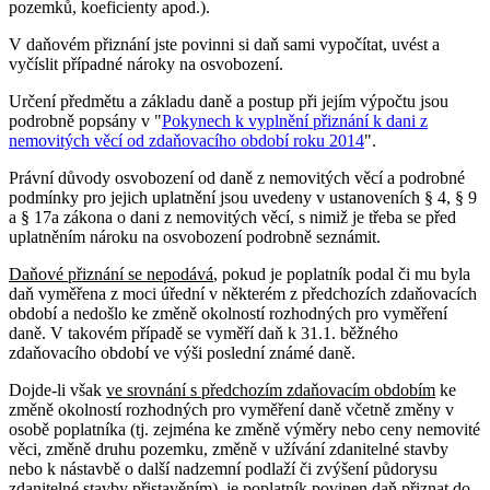
pozemků, koeficienty apod.).
V daňovém přiznání jste povinni si daň sami vypočítat, uvést a
vyčíslit případné nároky na osvobození.
Určení předmětu a základu daně a postup při jejím výpočtu jsou
podrobně popsány v "
Pokynech k vyplnění přiznání k dani z
nemovitých věcí od zdaňovacího období roku 2014
".
Právní důvody osvobození od daně z nemovitých věcí a podrobné
podmínky pro jejich uplatnění jsou uvedeny v ustanoveních § 4, § 9
a § 17a zákona o dani z nemovitých věcí, s nimiž je třeba se před
uplatněním nároku na osvobození podrobně seznámit.
Daňové přiznání se nepodává
, pokud je poplatník podal či mu byla
daň vyměřena z moci úřední v některém z předchozích zdaňovacích
období a nedošlo ke změně okolností rozhodných pro vyměření
daně. V takovém případě se vyměří daň k 31.1. běžného
zdaňovacího období ve výši poslední známé daně.
Dojde-li však
ve srovnání s předchozím zdaňovacím obdobím
ke
změně okolností rozhodných pro vyměření daně včetně změny v
osobě poplatníka (tj. zejména ke změně výměry nebo ceny nemovité
věci, změně druhu pozemku, změně v užívání zdanitelné stavby
nebo k nástavbě o další nadzemní podlaží či zvýšení půdorysu
zdanitelné stavby přistavěním), je poplatník povinen daň přiznat do