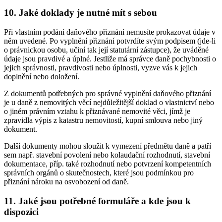
10. Jaké doklady je nutné mít s sebou
Při vlastním podání daňového přiznání nemusíte prokazovat údaje v
něm uvedené. Po vyplnění přiznání potvrdíte svým podpisem (jde-li
o právnickou osobu, učiní tak její statutární zástupce), že uváděné
údaje jsou pravdivé a úplné. Jestliže má správce daně pochybnosti o
jejich správnosti, pravdivosti nebo úplnosti, vyzve vás k jejich
doplnění nebo doložení.
Z dokumentů potřebných pro správné vyplnění daňového přiznání
je u daně z nemovitých věcí nejdůležitější doklad o vlastnictví nebo
o jiném právním vztahu k přiznávané nemovité věci, jímž je
zpravidla výpis z katastru nemovitostí, kupní smlouva nebo jiný
dokument.
Další dokumenty mohou sloužit k vymezení předmětu daně a patří
sem např. stavební povolení nebo kolaudační rozhodnutí, stavební
dokumentace, příp. také rozhodnutí nebo potvrzení kompetentních
správních orgánů o skutečnostech, které jsou podmínkou pro
přiznání nároku na osvobození od daně.
11. Jaké jsou potřebné formuláře a kde jsou k
dispozici