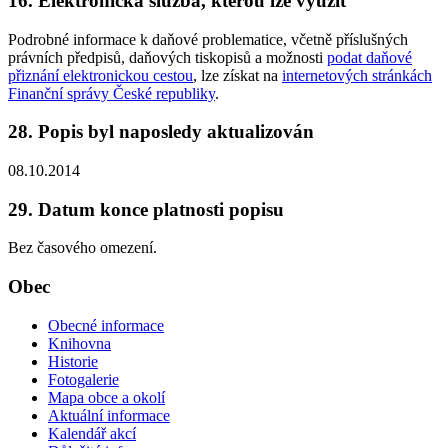
16. Elektronická služba, kterou lze využít
Podrobné informace k daňové problematice, včetně příslušných
právních předpisů, daňových tiskopisů a možnosti
podat daňové
přiznání elektronickou cestou
, lze získat na
internetových stránkách
Finanční správy České republiky
.
28. Popis byl naposledy aktualizován
08.10.2014
29. Datum konce platnosti popisu
Bez časového omezení.
Obec
Obecné informace
Knihovna
Historie
Fotogalerie
Mapa obce a okolí
Aktuální informace
Kalendář akcí