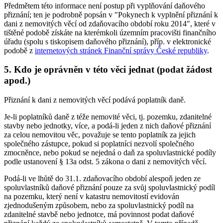
Předmětem této informace není postup při vyplňování daňového
přiznání; ten je podrobně popsán v "Pokynech k vyplnění přiznání k
dani z nemovitých věcí od zdaňovacího období roku 2014", které v
tištěné podobě získáte na kterémkoli územním pracovišti finančního
úřadu (spolu s tiskopisem daňového přiznání), příp. v elektronické
podobě z
internetových stránek Finanční správy České republiky
.
5. Kdo je oprávněn v této věci jednat (podat žádost
apod.)
Přiznání k dani z nemovitých věcí podává poplatník daně.
Je-li poplatníků daně z téže nemovité věci, tj. pozemku, zdanitelné
stavby nebo jednotky, více, a podá-li jeden z nich daňové přiznání
za celou nemovitou věc, považuje se tento poplatník za jejich
společného zástupce, pokud si poplatníci nezvolí společného
zmocněnce, nebo pokud se nejedná o daň za spoluvlastnické podíly
podle ustanovení § 13a odst. 5 zákona o dani z nemovitých věcí.
Podá-li ve lhůtě do 31.1. zdaňovacího období alespoň jeden ze
spoluvlastníků daňové přiznání pouze za svůj spoluvlastnický podíl
na pozemku, který není v katastru nemovitostí evidován
zjednodušeným způsobem, nebo za spoluvlastnický podíl na
zdanitelné stavbě nebo jednotce, má povinnost podat daňové