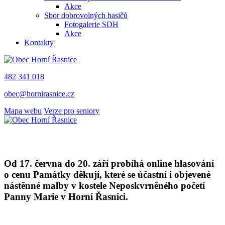
Akce
Sbor dobrovolných hasičů
Fotogalerie SDH
Akce
Kontakty
482 341 018
obec@hornirasnice.cz
Mapa webu
Verze pro seniory
Od 17. června do 20. září probíhá online hlasování
o cenu Památky děkují, které se účastní i objevené
nástěnné malby v kostele Neposkvrněného početí
Panny Marie v Horní Řasnici.