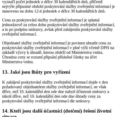
vyznačí počet jednotek o délce 30 kalendářních dnů, přičemž
nejvýše přípustné období poskytování služby zveřejnění informací je
stanoveno na dobu 12-ti jednotek o délce 30 kalendářních dnů.
Cena za poskytování služby zveřejnění informací je splatná
jednorázově za celou dobu poskytování služby zveřejnění informací,
a to po podpisu smlouvy, avšak před zahájením poskytování služby
zveřejnění informací.
Objednatel služby zveřejnění informací je povinen uhradit cenu za
poskytování služby zveřejnění informací v plné výši včetně DPH na
základě výzvy k úhradě, kterou obdrží od Ministerstva vnitra.
Úhradou ceny se rozumí připsání příslušné částky na účet
Ministerstva vnitra.
13. Jaké jsou lhůty pro vyřízení
K zahájení poskytování služby zveřejnění informací dojde v den
požadovaný objednatelem služby zveřejnění informací, ne však
dříve, než 10. kalendářní den ode dne nabytí účinnosti smlouvy a
nikoli dříve, než 10. kalendářní den ode dne úhrady ceny za
poskytování služby zveřejnění informací dle smlouvy.
14. Kteří jsou další účastníci (dotčení) řešení životní
situace