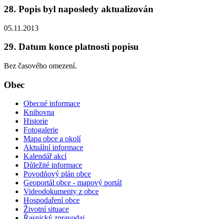
28. Popis byl naposledy aktualizován
05.11.2013
29. Datum konce platnosti popisu
Bez časového omezení.
Obec
Obecné informace
Knihovna
Historie
Fotogalerie
Mapa obce a okolí
Aktuální informace
Kalendář akcí
Důležité informace
Povodńový plán obce
Geoportál obce - mapový portál
Videodokumenty z obce
Hospodaření obce
Životní situace
Řasnický zpravodaj