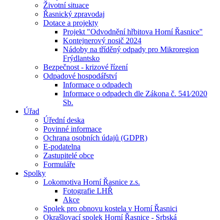
Životní situace
Řasnický zpravodaj
Dotace a projekty
Projekt "Odvodnění hřbitova Horní Řasnice"
Kontejnerový nosič 2024
Nádoby na tříděný odpady pro Mikroregion
Frýdlantsko
Bezpečnost - krizové řízení
Odpadové hospodářství
Informace o odpadech
Informace o odpadech dle Zákona č. 541⁄2020
Sb.
Úřad
Úřední deska
Povinné informace
Ochrana osobních údajů (GDPR)
E-podatelna
Zastupitelé obce
Formuláře
Spolky
Lokomotiva Horní Řasnice z.s.
Fotografie LHŘ
Akce
Spolek pro obnovu kostela v Horní Řasnici
Okrašlovací spolek Horní Řasnice - Srbská