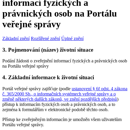
informací fyzických a
právnických osob na Portálu
veřejné správy
Základní znění
Rozšířené znění
Úplné znění
3. Pojmenování (název) životní situace
Podání žádosti o zveřejnění informací fyzických a právnických osob
na Portálu veřejné správy
4. Základní informace k životní situaci
Portál veřejné správy zajišťuje (podle
ustanovení § 6f odst. 4 zákona
č. 365/2000 Sb., o informačních systémech veřejné správy a o
změně některých dalších zákonů, ve znění pozdějších předpisů
)
přístup k informacím fyzických osob a právnických osob, a to
zejména k formulářům v elektronické podobě těchto osob.
Přístup ke zveřejněným informacím je umožněn všem uživatelům
Portálu veřejné správy.