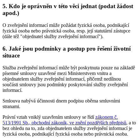
5. Kdo je oprávněn v této věci jednat (podat žádost
apod.)
O zveřejnění informací může požádat fyzická osoba, podnikající
fyzická osoba nebo právnická osoba, resp. její statutární zástupce
(dále též "objednatel služby zveřejnění informací").
6. Jaké jsou podmínky a postup pro řešení životní
situace
Služba zveřejnění informací může být poskytnuta pouze na základě
písemné smlouvy uzavřené mezi Ministerstvem vnitra a
objednatelem služby zveřejnění informací, přičemž nedílnou
součásti smlouvy jsou podmínky poskytování služby zveřejnění
informací.
Smlouva nabývá účinnosti dnem podpisu oběma smluvními
stranami.
Právní vztah vniklý uzavřením smlouvy se řídí
zákonem č.
513/1991 Sb., obchodní zákoník, ve znění pozdějších předpisů
, a to
bez ohledu na to, zda objednatelem služby zveřejnění informací je
fyzická osoba, podnikající fyzická osoba nebo právnická osoba.