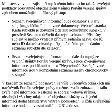
Ministerstvo vnitra zajistí přístup k těmto informacím tak, že zveřejní
podklady poskytnuté objednatelem v rámci Portálu veřejné správy
způsobem umožňujícím dálkový přístup:
Seznam zveřejněných informací bude dostupný z Karty
subjektu,
v řádku Publikované dokumenty. Webová stránka
Karta subjektu je dostupná z detailu konkrétního subjektu v
prostředí Seznamu držitelů datových schránek. Příslušný
subjekt je možno vyhledat přímým zadáním názvu, dle IČ
nebo ID datové schránky, případně ručním prohledáním
seznamu subjektů dle kategorií.
Seznam zveřejněných informací bude dále dostupný ze
vstupní stránky Portálu veřejné správy, sekce Zveřejňované
informace, po kliknutí na text "Nepovinně". Zveřejňované
informace jsou v kompletním seznamu řazeny chronologicky
sestupně.
V každém ze seznamů popsaných ve výše uvedených odrážkách má
návštěvník Portálu veřejné správy možnost zvolit zobrazení detailu
zveřejněné informace. Následně se zobrazí webová stránka,
obsahující všechny údaje, které objednatel služby zveřejnění
informací dodal Ministerstvu vnitra v podkladech. Každá zveřejněná
informace bude mít vlastní unikátní URL adresu.