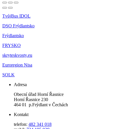
TvůjBus IDOL
DSO Frýdlantsko
Frýdlantsko
FRYSKO
skryteskvosty.eu
Euroregion Nisa
SOLK
Adresa
Obecní úřad Horní Řasnice
Horní Řasnice 230
464 01 p.Frýdlant v Čechách
Kontakt
telefon:
482 341 018