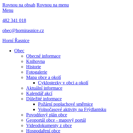
Rovnou na obsah
Rovnou na menu
Menu
482 341 018
obec@hornirasnice.cz
Horní Řasnice
Obec
Obecné informace
Knihovna
Historie
Fotogalerie
Mapa obce a okolí
Cyklostezky v obci a okolí
Aktuální informace
Kalendář akcí
Důležité informace
Požární poplachové směrnice
Volnočasové aktivity na Frýdlantsku
Povodńový plán obce
Geoportál obce - mapový portál
Videodokumenty z obce
Hospodaření obce