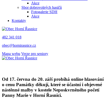
Akce
Sbor dobrovolných hasičů
Fotogalerie SDH
Akce
Kontakty
482 341 018
obec@hornirasnice.cz
Mapa webu
Verze pro seniory
Od 17. června do 20. září probíhá online hlasování
o cenu Památky děkují, které se účastní i objevené
nástěnné malby v kostele Neposkvrněného početí
Panny Marie v Horní Řasnici.