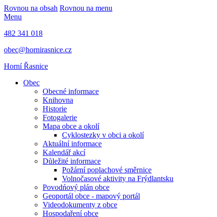
Rovnou na obsah
Rovnou na menu
Menu
482 341 018
obec@hornirasnice.cz
Horní Řasnice
Obec
Obecné informace
Knihovna
Historie
Fotogalerie
Mapa obce a okolí
Cyklostezky v obci a okolí
Aktuální informace
Kalendář akcí
Důležité informace
Požární poplachové směrnice
Volnočasové aktivity na Frýdlantsku
Povodńový plán obce
Geoportál obce - mapový portál
Videodokumenty z obce
Hospodaření obce