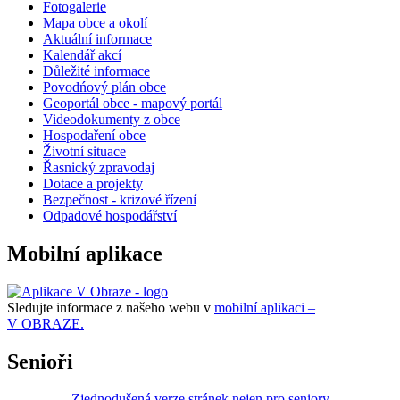
Fotogalerie
Mapa obce a okolí
Aktuální informace
Kalendář akcí
Důležité informace
Povodńový plán obce
Geoportál obce - mapový portál
Videodokumenty z obce
Hospodaření obce
Životní situace
Řasnický zpravodaj
Dotace a projekty
Bezpečnost - krizové řízení
Odpadové hospodářství
Mobilní aplikace
Sledujte informace z našeho webu v
mobilní aplikaci –
V OBRAZE.
Senioři
Zjednodušená verze stránek nejen pro seniory