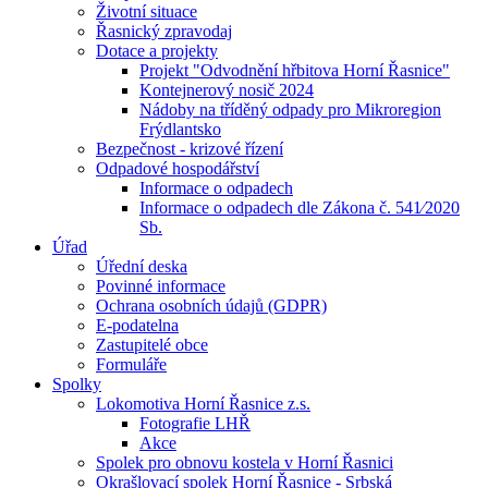
Životní situace
Řasnický zpravodaj
Dotace a projekty
Projekt "Odvodnění hřbitova Horní Řasnice"
Kontejnerový nosič 2024
Nádoby na tříděný odpady pro Mikroregion
Frýdlantsko
Bezpečnost - krizové řízení
Odpadové hospodářství
Informace o odpadech
Informace o odpadech dle Zákona č. 541⁄2020
Sb.
Úřad
Úřední deska
Povinné informace
Ochrana osobních údajů (GDPR)
E-podatelna
Zastupitelé obce
Formuláře
Spolky
Lokomotiva Horní Řasnice z.s.
Fotografie LHŘ
Akce
Spolek pro obnovu kostela v Horní Řasnici
Okrašlovací spolek Horní Řasnice - Srbská