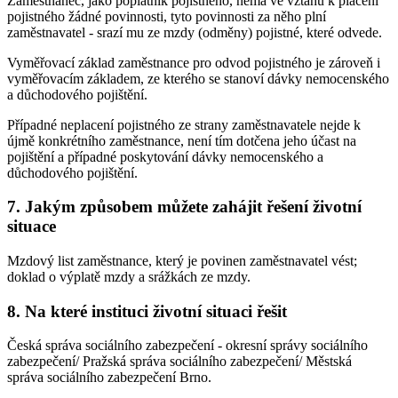
Zaměstnanec, jako poplatník pojistného, nemá ve vztahu k placení
pojistného žádné povinnosti, tyto povinnosti za něho plní
zaměstnavatel - srazí mu ze mzdy (odměny) pojistné, které odvede.
Vyměřovací základ zaměstnance pro odvod pojistného je zároveň i
vyměřovacím základem, ze kterého se stanoví dávky nemocenského
a důchodového pojištění.
Případné neplacení pojistného ze strany zaměstnavatele nejde k
újmě konkrétního zaměstnance, není tím dotčena jeho účast na
pojištění a případné poskytování dávky nemocenského a
důchodového pojištění.
7. Jakým způsobem můžete zahájit řešení životní
situace
Mzdový list zaměstnance, který je povinen zaměstnavatel vést;
doklad o výplatě mzdy a srážkách ze mzdy.
8. Na které instituci životní situaci řešit
Česká správa sociálního zabezpečení - okresní správy sociálního
zabezpečení/ Pražská správa sociálního zabezpečení/ Městská
správa sociálního zabezpečení Brno.