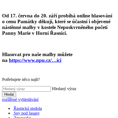
Od 17. června do 20. září probíhá online hlasování
o cenu Památky děkují, které se účastní i objevené
nástěnné malby v kostele Neposkvrněného početí
Panny Marie v Horní Řasnici.
Hlasovat pro naše malby můžete
na
https://www.npu.cz/…ici
Potřebujete něco najít?
Hledaný výraz
Hledat
rozšířené vyhledávání
Řasnická stodola
Sny pod Jasany
Zpravodaj