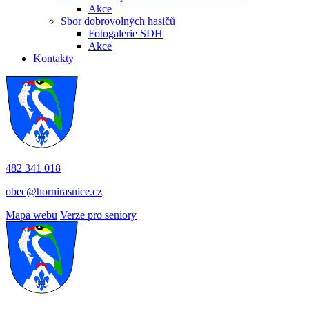
Akce
Sbor dobrovolných hasičů
Fotogalerie SDH
Akce
Kontakty
482 341 018
obec@hornirasnice.cz
Mapa webu
Verze pro seniory