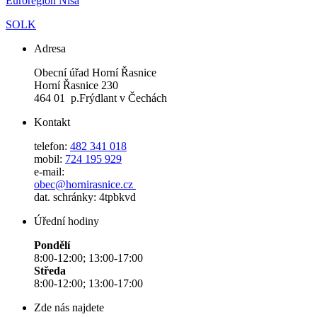
Euroregion Nisa
SOLK
Adresa
Obecní úřad Horní Řasnice
Horní Řasnice 230
464 01 p.Frýdlant v Čechách
Kontakt
telefon:
482 341 018
mobil:
724 195 929
e-mail:
obec@hornirasnice.cz
dat. schránky: 4tpbkvd
Úřední hodiny
Pondělí
8:00-12:00; 13:00-17:00
Středa
8:00-12:00; 13:00-17:00
Zde nás najdete