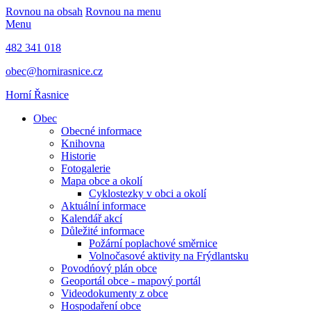
Rovnou na obsah
Rovnou na menu
Menu
482 341 018
obec@hornirasnice.cz
Horní Řasnice
Obec
Obecné informace
Knihovna
Historie
Fotogalerie
Mapa obce a okolí
Cyklostezky v obci a okolí
Aktuální informace
Kalendář akcí
Důležité informace
Požární poplachové směrnice
Volnočasové aktivity na Frýdlantsku
Povodńový plán obce
Geoportál obce - mapový portál
Videodokumenty z obce
Hospodaření obce