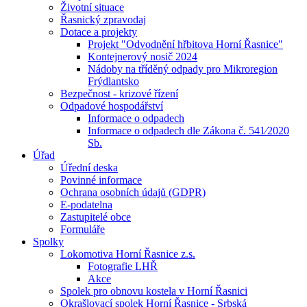
Životní situace
Řasnický zpravodaj
Dotace a projekty
Projekt "Odvodnění hřbitova Horní Řasnice"
Kontejnerový nosič 2024
Nádoby na tříděný odpady pro Mikroregion
Frýdlantsko
Bezpečnost - krizové řízení
Odpadové hospodářství
Informace o odpadech
Informace o odpadech dle Zákona č. 541⁄2020
Sb.
Úřad
Úřední deska
Povinné informace
Ochrana osobních údajů (GDPR)
E-podatelna
Zastupitelé obce
Formuláře
Spolky
Lokomotiva Horní Řasnice z.s.
Fotografie LHŘ
Akce
Spolek pro obnovu kostela v Horní Řasnici
Okrašlovací spolek Horní Řasnice - Srbská