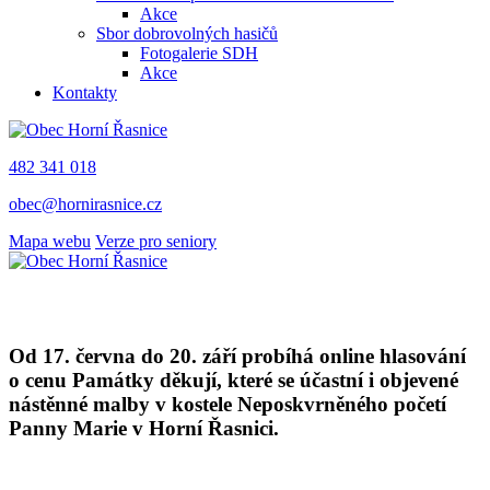
Akce
Sbor dobrovolných hasičů
Fotogalerie SDH
Akce
Kontakty
482 341 018
obec@hornirasnice.cz
Mapa webu
Verze pro seniory
Od 17. června do 20. září probíhá online hlasování
o cenu Památky děkují, které se účastní i objevené
nástěnné malby v kostele Neposkvrněného početí
Panny Marie v Horní Řasnici.