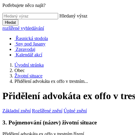
Potřebujete něco najít?
Hledaný výraz
Hledat
rozšířené vyhledávání
Řasnická stodola
Sny pod Jasany
Zpravodaj
Kalendář akcí
Úvodní stránka
Obec
Životní situace
Přidělení advokáta ex offo v trestním...
Přidělení advokáta ex offo v tre
Základní znění
Rozšířené znění
Úplné znění
3. Pojmenování (název) životní situace
Přidělení advokáta ex offo v trestním řízení