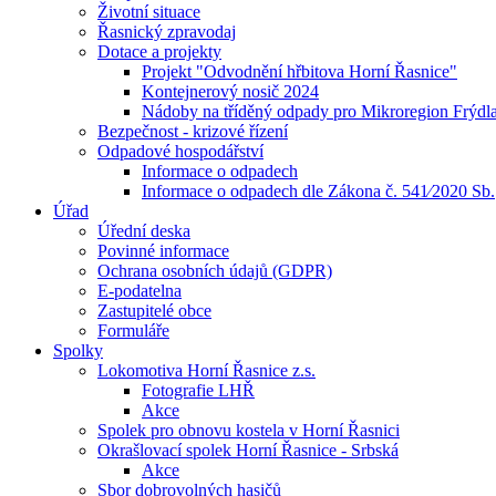
Životní situace
Řasnický zpravodaj
Dotace a projekty
Projekt "Odvodnění hřbitova Horní Řasnice"
Kontejnerový nosič 2024
Nádoby na tříděný odpady pro Mikroregion Frýdl
Bezpečnost - krizové řízení
Odpadové hospodářství
Informace o odpadech
Informace o odpadech dle Zákona č. 541⁄2020 Sb.
Úřad
Úřední deska
Povinné informace
Ochrana osobních údajů (GDPR)
E-podatelna
Zastupitelé obce
Formuláře
Spolky
Lokomotiva Horní Řasnice z.s.
Fotografie LHŘ
Akce
Spolek pro obnovu kostela v Horní Řasnici
Okrašlovací spolek Horní Řasnice - Srbská
Akce
Sbor dobrovolných hasičů