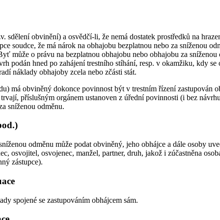
v. sdělení obvinění) a osvědčí-li, že nemá dostatek prostředků na hraz
tupce soudce, že má nárok na obhajobu bezplatnou nebo za sníženou od
. Byť může o právu na bezplatnou obhajobu nebo obhajobu za sníženou
návrh podán hned po zahájení trestního stíhání, resp. v okamžiku, kdy 
dí náklady obhajoby zcela nebo zčásti stát.
řádu) má obviněný dokonce povinnost být v trestním řízení zastupován 
 trvají, příslušným orgánem ustanoven z úřední povinnosti (i bez návrh
 za sníženou odměnu.
pod.)
níženou odměnu může podat obviněný, jeho obhájce a dále osoby uveden
, osvojitel, osvojenec, manžel, partner, druh, jakož i zúčastněna osob
nný zástupce).
uace
klady spojené se zastupováním obhájcem sám.
ace