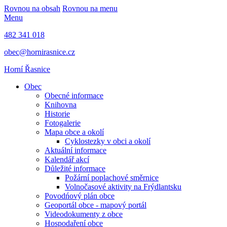
Rovnou na obsah
Rovnou na menu
Menu
482 341 018
obec@hornirasnice.cz
Horní Řasnice
Obec
Obecné informace
Knihovna
Historie
Fotogalerie
Mapa obce a okolí
Cyklostezky v obci a okolí
Aktuální informace
Kalendář akcí
Důležité informace
Požární poplachové směrnice
Volnočasové aktivity na Frýdlantsku
Povodńový plán obce
Geoportál obce - mapový portál
Videodokumenty z obce
Hospodaření obce