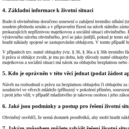
4. Základní informace k životní situaci
Bude-li obviněnému doručeno usnesení o zahájení trestního stíhání (tz
soudem předseda senátu a v přípravném řízení na návrh státního zás
prokazujících nepříznivou majetkovou a sociální situaci obviněného
výslovného návrhu obviněného, jeví se jako jistější, pokud je tento 
hradit náklady spojené se zastupováním obhájcem. V tomto případě hra
V případech tzv. nutné obhajoby (viz. § 36, § 36a a § 36b trestního 
li práva si obhájce zvolit, je mu po dobu, kdy důvody nutné obhajoby
majetkovou a sociální situaci má nárok na obhajobu bezplatnou nebo
5. Kdo je oprávněn v této věci jednat (podat žádost a
Návrh na rozhodnutí o právu na bezplatnou obhajobu či obhajobu za s
soudnictví ve věcech mládeže (příbuzný v pokolení přímém, sourozenec
i proti jeho vůli; v případě mladistvého je takovou osobou i jeho záko
6. Jaké jsou podmínky a postup pro řešení životní sit
Obviněný osvědčí, že nemá dostatek prostředků, aby mohl hradit ná
7. Jakým způsobem můžete zahájit řešení životní situ