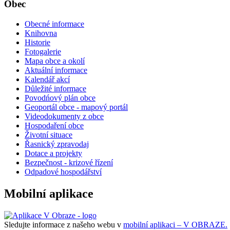
Obec
Obecné informace
Knihovna
Historie
Fotogalerie
Mapa obce a okolí
Aktuální informace
Kalendář akcí
Důležité informace
Povodńový plán obce
Geoportál obce - mapový portál
Videodokumenty z obce
Hospodaření obce
Životní situace
Řasnický zpravodaj
Dotace a projekty
Bezpečnost - krizové řízení
Odpadové hospodářství
Mobilní aplikace
Sledujte informace z našeho webu v
mobilní aplikaci – V OBRAZE.