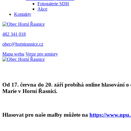
Fotogalerie SDH
Akce
Kontakty
482 341 018
obec@hornirasnice.cz
Mapa webu
Verze pro seniory
Od 17. června do 20. září probíhá online hlasování o
Marie v Horní Řasnici.
Hlasovat pro naše malby můžete na
https://www.npu.