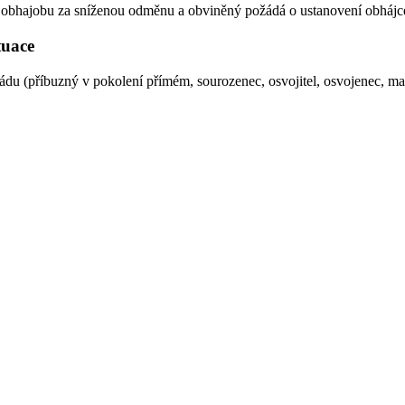
 na obhajobu za sníženou odměnu a obviněný požádá o ustanovení obháj
ituace
du (příbuzný v pokolení přímém, sourozenec, osvojitel, osvojenec, manž