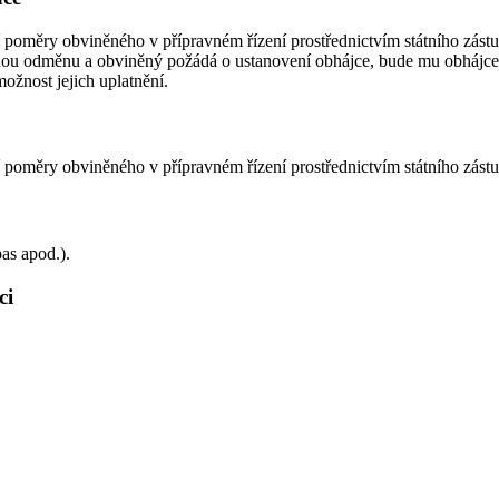
 poměry obviněného v přípravném řízení prostřednictvím státního zástup
nou odměnu a obviněný požádá o ustanovení obhájce, bude mu obhájce 
žnost jejich uplatnění.
í poměry obviněného v přípravném řízení prostřednictvím státního zást
as apod.).
ci