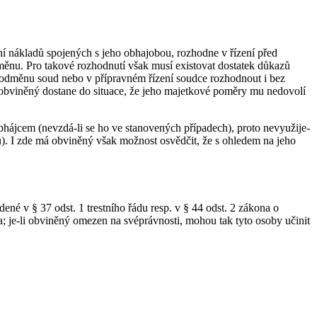
ení nákladů spojených s jeho obhajobou, rozhodne v řízení před
měnu. Pro takové rozhodnutí však musí existovat dostatek důkazů
 odměnu soud nebo v přípravném řízení soudce rozhodnout i bez
se obviněný dostane do situace, že jeho majetkové poměry mu nedovolí
obhájcem (nevzdá-li se ho ve stanovených případech), proto nevyužije-
u). I zde má obviněný však možnost osvědčit, že s ohledem na jeho
é v § 37 odst. 1 trestního řádu resp. v § 44 odst. 2 zákona o
a; je-li obviněný omezen na svéprávnosti, mohou tak tyto osoby učinit