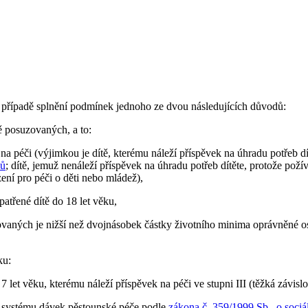
v případě splnění podmínek jednoho ze dvou následujících důvodů:
ě posuzovaných, a to:
 na péči (výjimkou je dítě, kterému náleží příspěvek na úhradu potřeb 
sů
; dítě, jemuž nenáleží příspěvek na úhradu potřeb dítěte, protože pož
zení pro péči o děti nebo mládež),
patřené dítě do 18 let věku,
zovaných je nižší než dvojnásobek částky životního minima oprávněné 
ku:
 let věku, kterému náleží příspěvek na péči ve stupni III (těžká závislo
ze systému dávek pěstounské péče podle
zákona č. 359/1999 Sb., o sociá