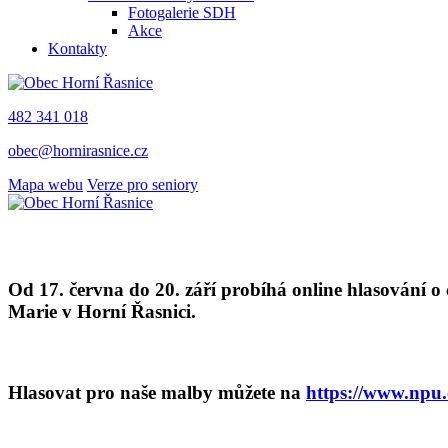
Fotogalerie SDH
Akce
Kontakty
482 341 018
obec@hornirasnice.cz
Mapa webu
Verze pro seniory
Od 17. června do 20. září probíhá online hlasování o
Marie v Horní Řasnici.
Hlasovat pro naše malby můžete na
https://www.npu.