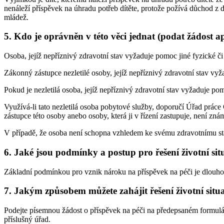
nenáleží příspěvek na úhradu potřeb dítěte, protože požívá důchod z dů
mládež.
5. Kdo je oprávněn v této věci jednat (podat žádost a
Osoba, jejíž nepříznivý zdravotní stav vyžaduje pomoc jiné fyzické č
Zákonný zástupce nezletilé osoby, jejíž nepříznivý zdravotní stav vyž
Pokud je nezletilá osoba, jejíž nepříznivý zdravotní stav vyžaduje pom
Využívá-li tato nezletilá osoba pobytové služby, doporučí Úřad prác
zástupce této osoby anebo osoby, která ji v řízení zastupuje, není znám
V případě, že osoba není schopna vzhledem ke svému zdravotnímu stav
6. Jaké jsou podmínky a postup pro řešení životní sit
Základní podmínkou pro vznik nároku na příspěvek na péči je dlouhod
7. Jakým způsobem můžete zahájit řešení životní situ
Podejte písemnou žádost o příspěvek na péči na předepsaném formuláři 
příslušný úřad.