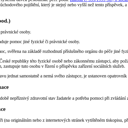
chodového pojištění, který je stejný nebo vyšší než tento příspěvek, a 
pod.)
i právnické osoby.
aduje pomoc jiné fyzické či právnické osoby.
oc, svěřena na základě rozhodnutí příslušného orgánu do péče jiné fyzic
e České republiky této fyzické osobě nebo zákonnému zástupci, aby po
, zastupuje tuto osobu v řízení o příspěvku zařízení sociálních služeb.
u jednat samostatně a nemá svého zástupce, je ustanoven opatrovník pr
uace
obě nepříznivý zdravotní stav žadatele a potřeba pomoci při zvládání z
ace
(na originálním nebo z internetových stránek vytištěném tiskopisu, příp