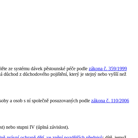
dítěte ze systému dávek pěstounské péče podle
zákona č. 359/1999
ívá důchod z důchodového pojištění, který je stejný nebo vyšší než
osoby a osob s ní společně posuzovaných podle
zákona č. 110/2006
st) nebo stupni IV (úplná závislost).
lně-právní ochraně dětí, ve znění pozdějších předpisů
; dítě, jemuž