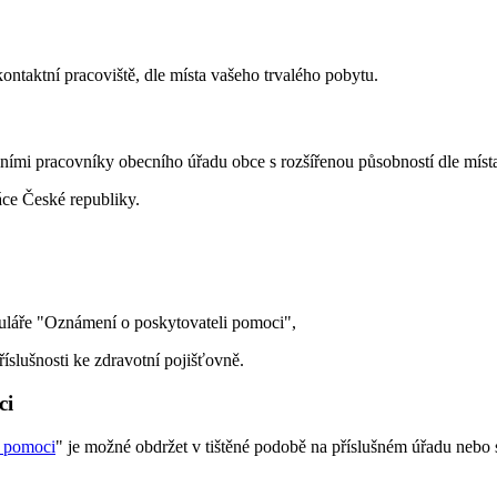
 kontaktní pracoviště, dle místa vašeho trvalého pobytu.
ními pracovníky obecního úřadu obce s rozšířenou působností dle míst
áce České republiky.
muláře "Oznámení o poskytovateli pomoci",
říslušnosti ke zdravotní pojišťovně.
ci
i pomoci
" je možné obdržet v tištěné podobě na příslušném úřadu nebo si