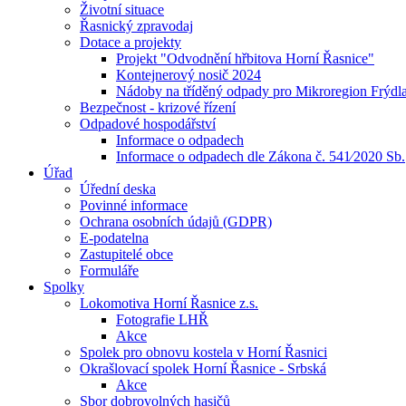
Životní situace
Řasnický zpravodaj
Dotace a projekty
Projekt "Odvodnění hřbitova Horní Řasnice"
Kontejnerový nosič 2024
Nádoby na tříděný odpady pro Mikroregion Frýdl
Bezpečnost - krizové řízení
Odpadové hospodářství
Informace o odpadech
Informace o odpadech dle Zákona č. 541⁄2020 Sb.
Úřad
Úřední deska
Povinné informace
Ochrana osobních údajů (GDPR)
E-podatelna
Zastupitelé obce
Formuláře
Spolky
Lokomotiva Horní Řasnice z.s.
Fotografie LHŘ
Akce
Spolek pro obnovu kostela v Horní Řasnici
Okrašlovací spolek Horní Řasnice - Srbská
Akce
Sbor dobrovolných hasičů