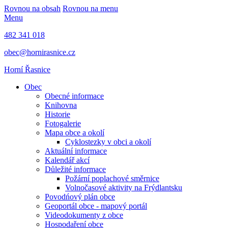
Rovnou na obsah
Rovnou na menu
Menu
482 341 018
obec@hornirasnice.cz
Horní Řasnice
Obec
Obecné informace
Knihovna
Historie
Fotogalerie
Mapa obce a okolí
Cyklostezky v obci a okolí
Aktuální informace
Kalendář akcí
Důležité informace
Požární poplachové směrnice
Volnočasové aktivity na Frýdlantsku
Povodńový plán obce
Geoportál obce - mapový portál
Videodokumenty z obce
Hospodaření obce