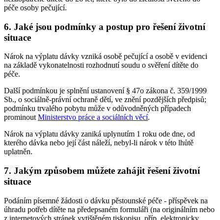
péče osoby pečující.
6. Jaké jsou podmínky a postup pro řešení životní
situace
Nárok na výplatu dávky vzniká osobě pečující a osobě v evidenci
na základě vykonatelnosti rozhodnutí soudu o svěření dítěte do
péče.
Další podmínkou je splnění ustanovení § 47o zákona č. 359/1999
Sb., o sociálně-právní ochraně dětí, ve znění pozdějších předpisů;
podmínku trvalého pobytu může v odůvodněných případech
prominout
Ministerstvo práce a sociálních věcí
.
Nárok na výplatu dávky zaniká uplynutím 1 roku ode dne, od
kterého dávka nebo její část náleží, nebyl-li nárok v této lhůtě
uplatněn.
7. Jakým způsobem můžete zahájit řešení životní
situace
Podáním písemné žádosti o dávku pěstounské péče - příspěvek na
úhradu potřeb dítěte na předepsaném formuláři (na originálním nebo
z internetových stránek vytištěném tiskopisu, příp. elektronicky,