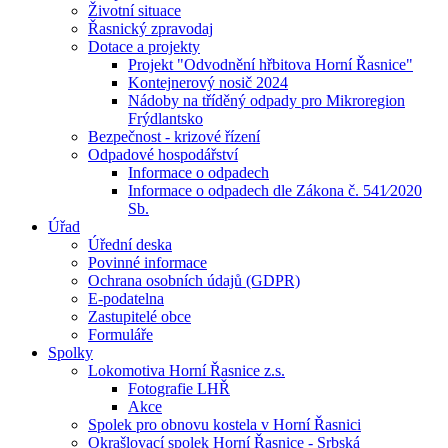
Životní situace
Řasnický zpravodaj
Dotace a projekty
Projekt "Odvodnění hřbitova Horní Řasnice"
Kontejnerový nosič 2024
Nádoby na tříděný odpady pro Mikroregion
Frýdlantsko
Bezpečnost - krizové řízení
Odpadové hospodářství
Informace o odpadech
Informace o odpadech dle Zákona č. 541⁄2020
Sb.
Úřad
Úřední deska
Povinné informace
Ochrana osobních údajů (GDPR)
E-podatelna
Zastupitelé obce
Formuláře
Spolky
Lokomotiva Horní Řasnice z.s.
Fotografie LHŘ
Akce
Spolek pro obnovu kostela v Horní Řasnici
Okrašlovací spolek Horní Řasnice - Srbská