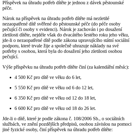
Příspěvek na úhradu potřeb dítěte je jednou z dávek pěstounské
péče.
Nárok na příspěvek na úhradu potřeb dítěte má nezletilé
nezaopatřené dítě svěřené do pěstounské péče (do péče osoby
pečující či osoby v evidenci). Nárok je zachován i po dosažení
zletilosti dítěte, nejdéle však do dvacátého šestého roku jeho věku,
jde-li o nezaopatřené dítě podle zákona upravujícího státní sociální
podporu, které trvale žije a společně uhrazuje náklady na své
potřeby s osobou, která byla do dosažení jeho zletilosti osobou
pečující.
Výše příspěvku na úhradu potřeb dítěte činí (za kalendářní měsíc):
4 500 Kč pro dítě ve věku do 6 let,
5 550 Kč pro dítě ve věku od 6 do 12 let,
6 350 Kč pro dítě ve věku od 12 do 18 let,
6 600 Kč pro dítě ve věku od 18 do 26 let.
Jde-li o dítě, které je podle zákona č. 108/2006 Sb., o sociálních
službách, ve znění pozdějších předpisů, osobou závislou na pomoci
jiné fyzické osoby, činí příspěvek na úhradu potřeb dítěte: