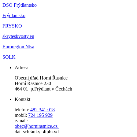
DSO Frýdlantsko
Frýdlantsko
FRYSKO
skryteskvosty.eu
Euroregion Nisa
SOLK
Adresa
Obecní úřad Horní Řasnice
Horní Řasnice 230
464 01 p.Frýdlant v Čechách
Kontakt
telefon:
482 341 018
mobil:
724 195 929
e-mail:
obec@hornirasnice.cz
dat. schránky: 4tpbkvd