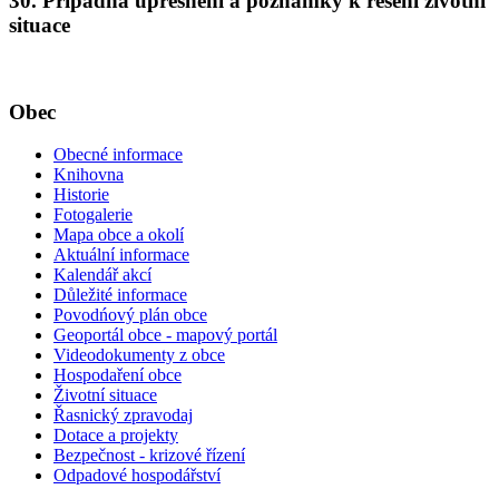
30. Případná upřesnění a poznámky k řešení životní
situace
Obec
Obecné informace
Knihovna
Historie
Fotogalerie
Mapa obce a okolí
Aktuální informace
Kalendář akcí
Důležité informace
Povodńový plán obce
Geoportál obce - mapový portál
Videodokumenty z obce
Hospodaření obce
Životní situace
Řasnický zpravodaj
Dotace a projekty
Bezpečnost - krizové řízení
Odpadové hospodářství