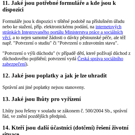
11. Jaké jsou potřebné formuláře a kde jsou k
dispozici
Formuláře jsou k dispozici v tištěné podobě na příslušném úřadu
nebo ke stažení, příp. elektronickému podání, na
internetových
stránkách Integrovaného portálu Ministerstva práce a sociálních
věcí
, a to nejen samotné žádosti o dávky pěstounské péče, ale též
např. "Potvrzení o studiu" či "Potvrzení o zdravotním stavu".
"Potvrzení o výši důchodu" (v případě dětí, které požívají důchod z
důchodového pojištění; potvrzení vydá
Česká správa sociálního
zabezpečení
).
12. Jaké jsou poplatky a jak je lze uhradit
Správní ani jiné poplatky nejsou stanoveny.
13. Jaké jsou lhůty pro vyřízení
Lhůty jsou řešeny v souladu se zákonem č. 500/2004 Sb., správní
řád, ve znění pozdějších předpisů.
14. Kteří jsou další účastníci (dotčení) řešení životní
situace