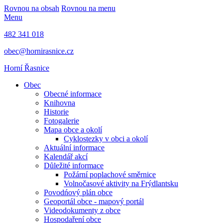
Rovnou na obsah
Rovnou na menu
Menu
482 341 018
obec@hornirasnice.cz
Horní Řasnice
Obec
Obecné informace
Knihovna
Historie
Fotogalerie
Mapa obce a okolí
Cyklostezky v obci a okolí
Aktuální informace
Kalendář akcí
Důležité informace
Požární poplachové směrnice
Volnočasové aktivity na Frýdlantsku
Povodńový plán obce
Geoportál obce - mapový portál
Videodokumenty z obce
Hospodaření obce