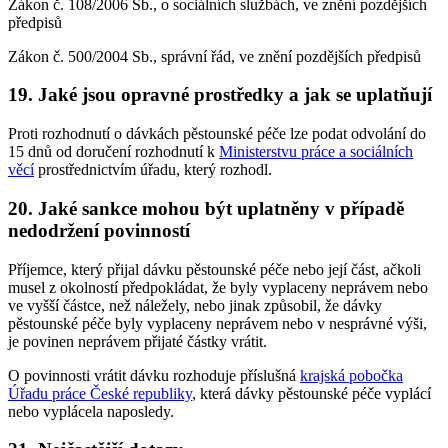
Zákon č. 108/2006 Sb., o sociálních službách, ve znění pozdějších
předpisů
Zákon č. 500/2004 Sb., správní řád, ve znění pozdějších předpisů
19. Jaké jsou opravné prostředky a jak se uplatňují
Proti rozhodnutí o dávkách pěstounské péče lze podat odvolání do
15 dnů od doručení rozhodnutí k
Ministerstvu práce a sociálních
věcí
prostřednictvím úřadu, který rozhodl.
20. Jaké sankce mohou být uplatněny v případě
nedodržení povinností
Příjemce, který přijal dávku pěstounské péče nebo její část, ačkoli
musel z okolností předpokládat, že byly vyplaceny neprávem nebo
ve vyšší částce, než náležely, nebo jinak způsobil, že dávky
pěstounské péče byly vyplaceny neprávem nebo v nesprávné výši,
je povinen neprávem přijaté částky vrátit.
O povinnosti vrátit dávku rozhoduje příslušná
krajská pobočka
Úřadu práce České republiky
, která dávky pěstounské péče vyplácí
nebo vyplácela naposledy.