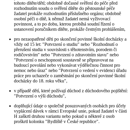
tohoto dítěte/dětí; obdobně dočasné svěření do péče před
rozhodnutím soudu o svěření dítěte do pěstounské péče
žadatel prokáže rozhodnutím příslušného orgánu; obdobně
osobní péči o dítě, k němuž žadatel nemá vyživovací
povinnost, a to po dobu, kterou probíhá soudní řízení o
ustanovení poručníkem dítěte, prokáže čestným prohlášením,
pro nezaopatřené děti po skončení povinné školní docházky a
vždy od 15 let: "Potvrzení o studiu" nebo "Rozhodnutí o
přerušení studia v souvislosti s těhotenstvím, porodem či
rodičovstvím" nebo "Potvrzení o zdravotním stavu" nebo
"Potvrzení o neschopnosti soustavně se připravovat na
budoucí povolání nebo vykonávat výdělečnou činnost pro
nemoc nebo úraz" nebo "Potvrzení o vedení v evidenci úřadu
práce pro uchazeče o zaměstnání po skončení povinné školní
docházky do 18. roku věku",
v případě dětí, které požívají důchod z důchodového pojištění:
"Potvrzení o výši důchodu",
doplňující údaje o společně posuzovaných osobách pro účely
vyplácení dávek v rámci Evropské unie, pokud žadatel v části
H zaškrtl druhou variantu nebo pokud u některé z osob
proškrtl kolonku "Bydliště v České republice".