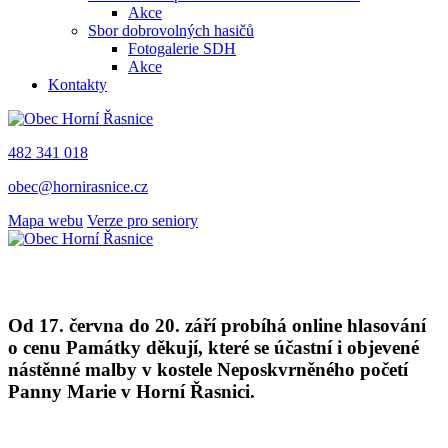
Akce
Sbor dobrovolných hasičů
Fotogalerie SDH
Akce
Kontakty
482 341 018
obec@hornirasnice.cz
Mapa webu
Verze pro seniory
Od 17. června do 20. září probíhá online hlasování
o cenu Památky děkují, které se účastní i objevené
nástěnné malby v kostele Neposkvrněného početí
Panny Marie v Horní Řasnici.