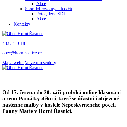
Akce
Sbor dobrovolných hasičů
Fotogalerie SDH
Akce
Kontakty
482 341 018
obec@hornirasnice.cz
Mapa webu
Verze pro seniory
Od 17. června do 20. září probíhá online hlasování
o cenu Památky děkují, které se účastní i objevené
nástěnné malby v kostele Neposkvrněného početí
Panny Marie v Horní Řasnici.