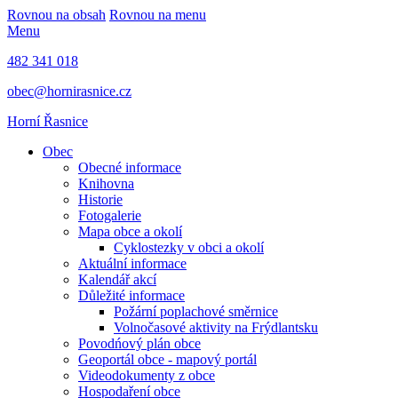
Rovnou na obsah
Rovnou na menu
Menu
482 341 018
obec@hornirasnice.cz
Horní Řasnice
Obec
Obecné informace
Knihovna
Historie
Fotogalerie
Mapa obce a okolí
Cyklostezky v obci a okolí
Aktuální informace
Kalendář akcí
Důležité informace
Požární poplachové směrnice
Volnočasové aktivity na Frýdlantsku
Povodńový plán obce
Geoportál obce - mapový portál
Videodokumenty z obce
Hospodaření obce