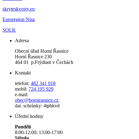
skryteskvosty.eu
Euroregion Nisa
SOLK
Adresa
Obecní úřad Horní Řasnice
Horní Řasnice 230
464 01 p.Frýdlant v Čechách
Kontakt
telefon:
482 341 018
mobil:
724 195 929
e-mail:
obec@hornirasnice.cz
dat. schránky: 4tpbkvd
Úřední hodiny
Pondělí
8:00-12:00; 13:00-17:00
Středa