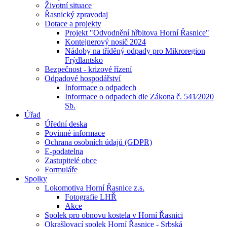
Životní situace
Řasnický zpravodaj
Dotace a projekty
Projekt "Odvodnění hřbitova Horní Řasnice"
Kontejnerový nosič 2024
Nádoby na tříděný odpady pro Mikroregion
Frýdlantsko
Bezpečnost - krizové řízení
Odpadové hospodářství
Informace o odpadech
Informace o odpadech dle Zákona č. 541⁄2020
Sb.
Úřad
Úřední deska
Povinné informace
Ochrana osobních údajů (GDPR)
E-podatelna
Zastupitelé obce
Formuláře
Spolky
Lokomotiva Horní Řasnice z.s.
Fotografie LHŘ
Akce
Spolek pro obnovu kostela v Horní Řasnici
Okrašlovací spolek Horní Řasnice - Srbská