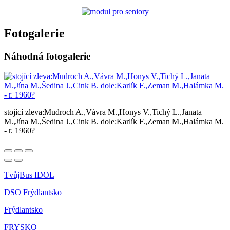
Fotogalerie
Náhodná fotogalerie
stojící zleva:Mudroch A.,Vávra M.,Honys V.,Tichý L.,Janata
M.,Jína M.,Šedina J.,Cink B. dole:Karlík F.,Zeman M.,Halámka M.
- r. 1960?
TvůjBus IDOL
DSO Frýdlantsko
Frýdlantsko
FRYSKO