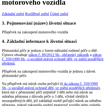
motorového vozidla
Základní znění
Rozšířené znění
Úplné znění
3. Pojmenování (název) životní situace
Příspěvek na zakoupení motorového vozidla
4. Základní informace k životní situaci
Pěstounská péče je jednou z forem náhradní rodinné péče o dítě.
Úpravu obsahuje
zákon č. 89/2012 Sb., občanský zákoník
a
zákon
č. 359/1999 Sb., o sociálně-právní ochraně dětí, ve znění pozdějších
předpisů
.
Příspěvek na zakoupení motorového vozidla je jednou z dávek
pěstounské péče.
Na příspěvek má nárok osoba pečující (
§ 4a zákona č. 359/1999
Sb., o sociálně-právní ochraně dětí, ve znění pozdějších předpisů
),
která má v pěstounské péči nejméně 3 děti nebo má nárok na
odměnu pěstouna z důvodu péče o 3 děti, včetně zletilých
nezaopatřených dětí, jež zakládají osobě pečující nárok na odměnu
pěstouna, pokud zakoupila osobní motorové vozidlo nebo zajistila