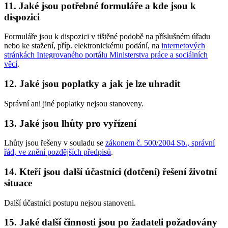
11. Jaké jsou potřebné formuláře a kde jsou k
dispozici
Formuláře jsou k dispozici v tištěné podobě na příslušném úřadu
nebo ke stažení, příp. elektronickému podání, na
internetových
stránkách Integrovaného portálu Ministerstva práce a sociálních
věcí
.
12. Jaké jsou poplatky a jak je lze uhradit
Správní ani jiné poplatky nejsou stanoveny.
13. Jaké jsou lhůty pro vyřízení
Lhůty jsou řešeny v souladu se
zákonem č. 500/2004 Sb., správní
řád, ve znění pozdějších předpisů
.
14. Kteří jsou další účastníci (dotčení) řešení životní
situace
Další účastníci postupu nejsou stanoveni.
15. Jaké další činnosti jsou po žadateli požadovány