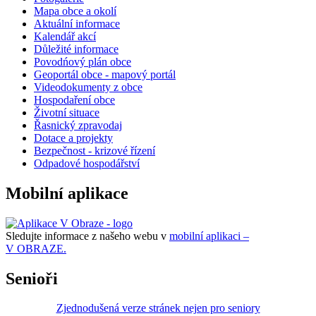
Mapa obce a okolí
Aktuální informace
Kalendář akcí
Důležité informace
Povodńový plán obce
Geoportál obce - mapový portál
Videodokumenty z obce
Hospodaření obce
Životní situace
Řasnický zpravodaj
Dotace a projekty
Bezpečnost - krizové řízení
Odpadové hospodářství
Mobilní aplikace
Sledujte informace z našeho webu v
mobilní aplikaci –
V OBRAZE.
Senioři
Zjednodušená verze stránek nejen pro seniory