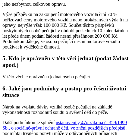
jeho nezbytnou celkovou opravu.
Výše příspěvku na zakoupení motorového vozidla činí 70 %
pořizovací ceny motorového vozidla nebo prokázaných výdajů na
opravy, nejvýše však 100 000 Kč. Součet těchto příspěvků
poskytnutých osobě pečující v období posledních 10 kalendářních
let přede dnem podání žádosti nesmí přesáhnout 200 000 Kč.
Podmínkou dále je, že osoba pečující nesmí motorové vozidlo
používat k výdělečné činnosti.
5. Kdo je oprávněn v této věci jednat (podat žádost
apod.)
V této věci je oprávněna jednat osoba pečující.
6. Jaké jsou podmínky a postup pro řešení životní
situace
Nárok na výplatu dávky vzniká osobě pečující na základě
vykonatelnosti rozhodnutí soudu o svěření dětí do péče
.
Další podmínkou je splnění
ustanovení § 47o zákona č. 359/1999
Sb., o sociálně-právní ochraně dětí, ve znění pozdějších předpisů
;
podmínku trvalého pobytu může v odůvodněných případech