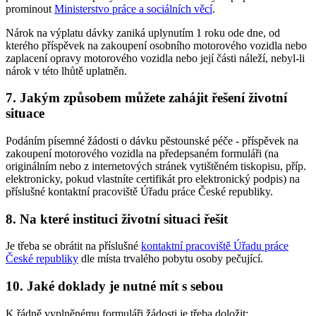
prominout
Ministerstvo práce a sociálních věcí
.
Nárok na výplatu dávky zaniká uplynutím 1 roku ode dne, od
kterého příspěvek na zakoupení osobního motorového vozidla nebo
zaplacení opravy motorového vozidla nebo její části náleží, nebyl-li
nárok v této lhůtě uplatněn.
7. Jakým způsobem můžete zahájit řešení životní
situace
Podáním písemné žádosti o dávku pěstounské péče - příspěvek na
zakoupení motorového vozidla na předepsaném formuláři (na
originálním nebo z internetových stránek vytištěném tiskopisu, příp.
elektronicky, pokud vlastníte certifikát pro elektronický podpis) na
příslušné kontaktní pracoviště Úřadu práce České republiky.
8. Na které instituci životní situaci řešit
Je třeba se obrátit na příslušné
kontaktní pracoviště Úřadu práce
České republiky
dle místa trvalého pobytu osoby pečující.
10. Jaké doklady je nutné mít s sebou
K řádně vyplněnému formuláři žádosti je třeba doložit: