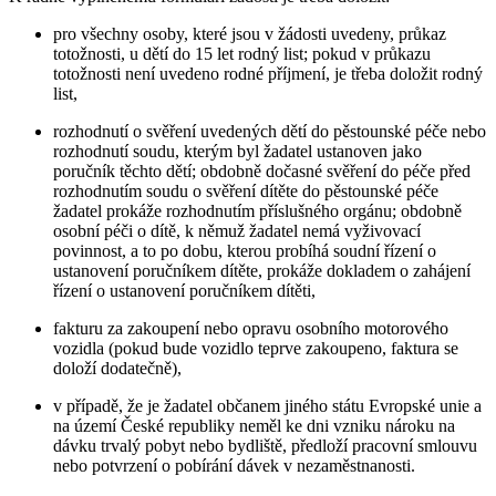
pro všechny osoby, které jsou v žádosti uvedeny, průkaz
totožnosti, u dětí do 15 let rodný list; pokud v průkazu
totožnosti není uvedeno rodné příjmení, je třeba doložit rodný
list,
rozhodnutí o svěření uvedených dětí do pěstounské péče nebo
rozhodnutí soudu, kterým byl žadatel ustanoven jako
poručník těchto dětí; obdobně dočasné svěření do péče před
rozhodnutím soudu o svěření dítěte do pěstounské péče
žadatel prokáže rozhodnutím příslušného orgánu; obdobně
osobní péči o dítě, k němuž žadatel nemá vyživovací
povinnost, a to po dobu, kterou probíhá soudní řízení o
ustanovení poručníkem dítěte, prokáže dokladem o zahájení
řízení o ustanovení poručníkem dítěti,
fakturu za zakoupení nebo opravu osobního motorového
vozidla (pokud bude vozidlo teprve zakoupeno, faktura se
doloží dodatečně),
v případě, že je žadatel občanem jiného státu Evropské unie a
na území České republiky neměl ke dni vzniku nároku na
dávku trvalý pobyt nebo bydliště, předloží pracovní smlouvu
nebo potvrzení o pobírání dávek v nezaměstnanosti.