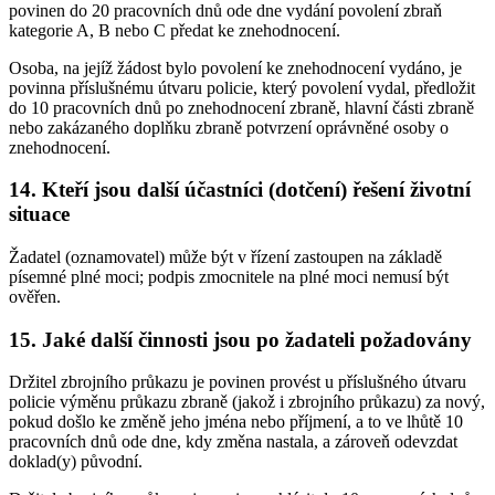
povinen do 20 pracovních dnů ode dne vydání povolení zbraň
kategorie A, B nebo C předat ke znehodnocení.
Osoba, na jejíž žádost bylo povolení ke znehodnocení vydáno, je
povinna příslušnému útvaru policie, který povolení vydal, předložit
do 10 pracovních dnů po znehodnocení zbraně, hlavní části zbraně
nebo zakázaného doplňku zbraně potvrzení oprávněné osoby o
znehodnocení.
14. Kteří jsou další účastníci (dotčení) řešení životní
situace
Žadatel (oznamovatel) může být v řízení zastoupen na základě
písemné plné moci; podpis zmocnitele na plné moci nemusí být
ověřen.
15. Jaké další činnosti jsou po žadateli požadovány
Držitel zbrojního průkazu je povinen provést u příslušného útvaru
policie výměnu průkazu zbraně (jakož i zbrojního průkazu) za nový,
pokud došlo ke změně jeho jména nebo příjmení, a to ve lhůtě 10
pracovních dnů ode dne, kdy změna nastala, a zároveň odevzdat
doklad(y) původní.