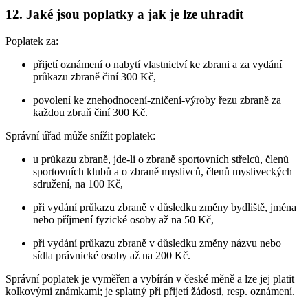
12. Jaké jsou poplatky a jak je lze uhradit
Poplatek za:
přijetí oznámení o nabytí vlastnictví ke zbrani a za vydání
průkazu zbraně činí 300 Kč,
povolení ke znehodnocení-zničení-výroby řezu zbraně za
každou zbraň činí 300 Kč.
Správní úřad může snížit poplatek:
u průkazu zbraně, jde-li o zbraně sportovních střelců, členů
sportovních klubů a o zbraně myslivců, členů mysliveckých
sdružení, na 100 Kč,
při vydání průkazu zbraně v důsledku změny bydliště, jména
nebo příjmení fyzické osoby až na 50 Kč,
při vydání průkazu zbraně v důsledku změny názvu nebo
sídla právnické osoby až na 200 Kč.
Správní poplatek je vyměřen a vybírán v české měně a lze jej platit
kolkovými známkami; je splatný při přijetí žádosti, resp. oznámení.