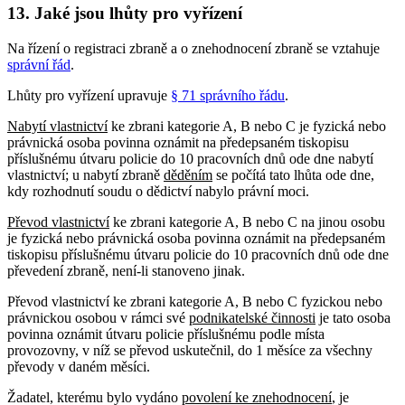
13. Jaké jsou lhůty pro vyřízení
Na řízení o registraci zbraně a o znehodnocení zbraně se vztahuje
správní řád
.
Lhůty pro vyřízení upravuje
§ 71 správního řádu
.
Nabytí vlastnictví
ke zbrani kategorie A, B nebo C je fyzická nebo
právnická osoba povinna oznámit na předepsaném tiskopisu
příslušnému útvaru policie do 10 pracovních dnů ode dne nabytí
vlastnictví; u nabytí zbraně
děděním
se počítá tato lhůta ode dne,
kdy rozhodnutí soudu o dědictví nabylo právní moci.
Převod vlastnictví
ke zbrani kategorie A, B nebo C na jinou osobu
je fyzická nebo právnická osoba povinna oznámit na předepsaném
tiskopisu příslušnému útvaru policie do 10 pracovních dnů ode dne
převedení zbraně, není-li stanoveno jinak.
Převod vlastnictví ke zbrani kategorie A, B nebo C fyzickou nebo
právnickou osobou v rámci své
podnikatelské činnosti
je tato osoba
povinna oznámit útvaru policie příslušnému podle místa
provozovny, v níž se převod uskutečnil, do 1 měsíce za všechny
převody v daném měsíci.
Žadatel, kterému bylo vydáno
povolení ke znehodnocení
, je