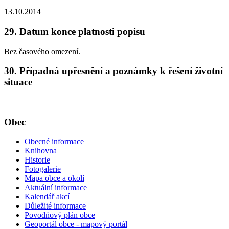
13.10.2014
29. Datum konce platnosti popisu
Bez časového omezení.
30. Případná upřesnění a poznámky k řešení životní
situace
Obec
Obecné informace
Knihovna
Historie
Fotogalerie
Mapa obce a okolí
Aktuální informace
Kalendář akcí
Důležité informace
Povodńový plán obce
Geoportál obce - mapový portál