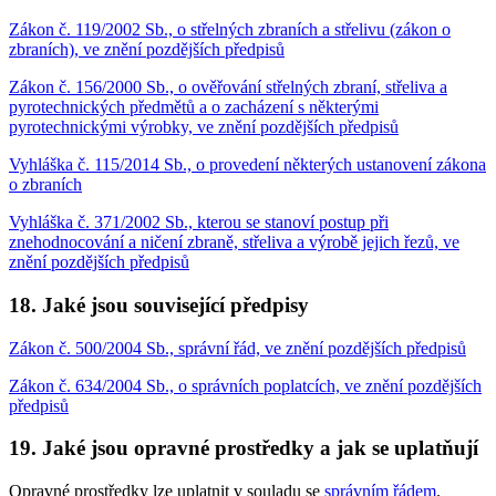
Zákon č. 119/2002 Sb., o střelných zbraních a střelivu (zákon o
zbraních), ve znění pozdějších předpisů
Zákon č. 156/2000 Sb., o ověřování střelných zbraní, střeliva a
pyrotechnických předmětů a o zacházení s některými
pyrotechnickými výrobky, ve znění pozdějších předpisů
Vyhláška č. 115/2014 Sb., o provedení některých ustanovení zákona
o zbraních
Vyhláška č. 371/2002 Sb., kterou se stanoví postup při
znehodnocování a ničení zbraně, střeliva a výrobě jejich řezů, ve
znění pozdějších předpisů
18. Jaké jsou související předpisy
Zákon č. 500/2004 Sb., správní řád, ve znění pozdějších předpisů
Zákon č. 634/2004 Sb., o správních poplatcích, ve znění pozdějších
předpisů
19. Jaké jsou opravné prostředky a jak se uplatňují
Opravné prostředky lze uplatnit v souladu se
správním řádem
.