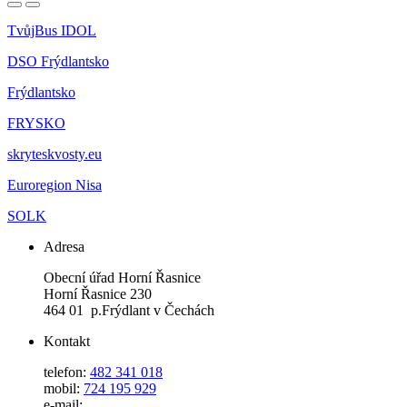
TvůjBus IDOL
DSO Frýdlantsko
Frýdlantsko
FRYSKO
skryteskvosty.eu
Euroregion Nisa
SOLK
Adresa
Obecní úřad Horní Řasnice
Horní Řasnice 230
464 01 p.Frýdlant v Čechách
Kontakt
telefon:
482 341 018
mobil:
724 195 929
e-mail: