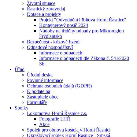
Životní situace
Řasnický zpravodaj
Dotace a projekty
Projekt "Odvodnění hřbitova Horní Řasnice"
Kontejnerový nosič 2024
Nádoby na tříděný odpady pro Mikroregion
Frýdlantsko
Bezpečnost - krizové řízení
Odpadové hospodářství
Informace o odpadech
Informace o odpadech dle Zákona č. 541⁄2020
Sb.
Úřad
Úřední deska
Povinné informace
Ochrana osobních údajů (GDPR)
E-podatelna
Zastupitelé obce
Formuláře
Spolky
Lokomotiva Horní Řasnice z.s.
Fotografie LHŘ
Akce
Spolek pro obnovu kostela v Horní Řasnici
Okrašlovací spolek Horní Řasnice - Srbská