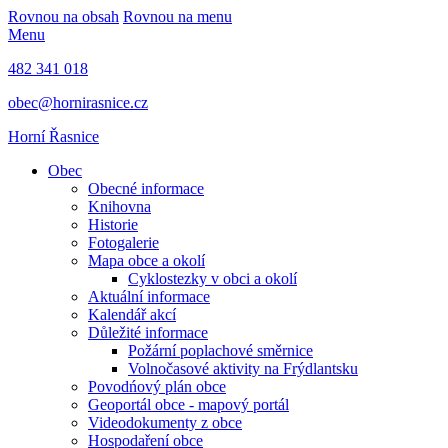
Rovnou na obsah
Rovnou na menu
Menu
482 341 018
obec@hornirasnice.cz
Horní Řasnice
Obec
Obecné informace
Knihovna
Historie
Fotogalerie
Mapa obce a okolí
Cyklostezky v obci a okolí
Aktuální informace
Kalendář akcí
Důležité informace
Požární poplachové směrnice
Volnočasové aktivity na Frýdlantsku
Povodńový plán obce
Geoportál obce - mapový portál
Videodokumenty z obce
Hospodaření obce