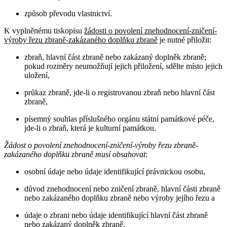
způsob převodu vlastnictví.
K vyplněnému tiskopisu
žádosti o povolení znehodnocení-zničení-
výroby řezu zbraně-zakázaného doplňku zbraně
je nutné přiložit:
zbraň, hlavní část zbraně nebo zakázaný doplněk zbraně;
pokud rozměry neumožňují jejich přiložení, sdělte místo jejich
uložení,
průkaz zbraně, jde-li o registrovanou zbraň nebo hlavní část
zbraně,
písemný souhlas příslušného orgánu státní památkové péče,
jde-li o zbraň, která je kulturní památkou.
Žádost o povolení znehodnocení-zničení-výroby řezu zbraně-
zakázaného doplňku zbraně musí obsahovat
:
osobní údaje nebo údaje identifikující právnickou osobu,
důvod znehodnocení nebo zničení zbraně, hlavní části zbraně
nebo zakázaného doplňku zbraně nebo výroby jejího řezu a
údaje o zbrani nebo údaje identifikující hlavní část zbraně
nebo zakázaný doplněk zbraně.