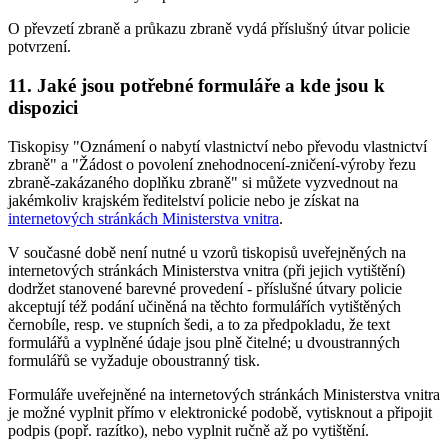
O převzetí zbraně a průkazu zbraně vydá příslušný útvar policie
potvrzení.
11. Jaké jsou potřebné formuláře a kde jsou k
dispozici
Tiskopisy "Oznámení o nabytí vlastnictví nebo převodu vlastnictví
zbraně" a "Žádost o povolení znehodnocení-zničení-výroby řezu
zbraně-zakázaného doplňku zbraně" si můžete vyzvednout na
jakémkoliv krajském ředitelství policie nebo je získat na
internetových stránkách Ministerstva vnitra
.
V současné době není nutné u vzorů tiskopisů uveřejněných na
internetových stránkách Ministerstva vnitra (při jejich vytištění)
dodržet stanovené barevné provedení - příslušné útvary policie
akceptují též podání učiněná na těchto formulářích vytištěných
černobíle, resp. ve stupních šedi, a to za předpokladu, že text
formulářů a vyplněné údaje jsou plně čitelné; u dvoustranných
formulářů se vyžaduje oboustranný tisk.
Formuláře uveřejněné na internetových stránkách Ministerstva vnitra
je možné vyplnit přímo v elektronické podobě, vytisknout a připojit
podpis (popř. razítko), nebo vyplnit ručně až po vytištění.