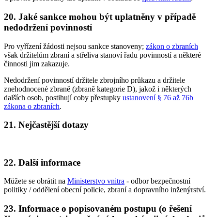
20. Jaké sankce mohou být uplatněny v případě
nedodržení povinností
Pro vyřízení žádosti nejsou sankce stanoveny;
zákon o zbraních
však držitelům zbraní a střeliva stanoví řadu povinností a některé
činnosti jim zakazuje.
Nedodržení povinností držitele zbrojního průkazu a držitele
znehodnocené zbraně (zbraně kategorie D), jakož i některých
dalších osob, postihují coby přestupky
ustanovení § 76 až 76b
zákona o zbraních
.
21. Nejčastější dotazy
22. Další informace
Můžete se obrátit na
Ministerstvo vnitra
- odbor bezpečnostní
politiky / oddělení obecní policie, zbraní a dopravního inženýrství.
23. Informace o popisovaném postupu (o řešení