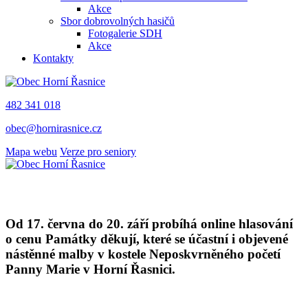
Akce
Sbor dobrovolných hasičů
Fotogalerie SDH
Akce
Kontakty
482 341 018
obec@hornirasnice.cz
Mapa webu
Verze pro seniory
Od 17. června do 20. září probíhá online hlasování
o cenu Památky děkují, které se účastní i objevené
nástěnné malby v kostele Neposkvrněného početí
Panny Marie v Horní Řasnici.