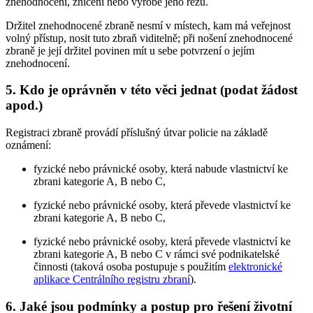
znehodnocení, zničení nebo výrobě jeho řezu
.
Držitel znehodnocené zbraně nesmí v místech, kam má veřejnost
volný přístup, nosit tuto zbraň viditelně; při nošení znehodnocené
zbraně je její držitel povinen mít u sebe potvrzení o jejím
znehodnocení
.
5. Kdo je oprávněn v této věci jednat (podat žádost
apod.)
Registraci zbraně provádí příslušný útvar policie na základě
oznámení:
fyzické nebo právnické osoby, která nabude vlastnictví ke
zbrani kategorie A, B nebo C,
fyzické nebo právnické osoby, která převede vlastnictví ke
zbrani kategorie A, B nebo C,
fyzické nebo právnické osoby, která převede vlastnictví ke
zbrani kategorie A, B nebo C v rámci své podnikatelské
činnosti (taková osoba postupuje s použitím
elektronické
aplikace Centrálního registru zbraní
).
6. Jaké jsou podmínky a postup pro řešení životní