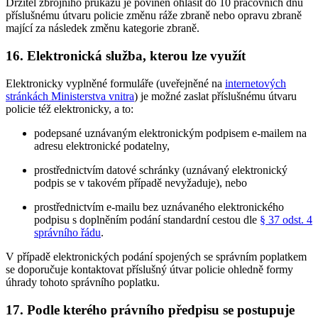
Držitel zbrojního průkazu je povinen ohlásit do 10 pracovních dnů
příslušnému útvaru policie změnu ráže zbraně nebo opravu zbraně
mající za následek změnu kategorie zbraně.
16. Elektronická služba, kterou lze využít
Elektronicky vyplněné formuláře (uveřejněné na
internetových
stránkách Ministerstva vnitra
) je možné zaslat příslušnému útvaru
policie též elektronicky, a to:
podepsané uznávaným elektronickým podpisem e-mailem na
adresu elektronické podatelny,
prostřednictvím datové schránky (uznávaný elektronický
podpis se v takovém případě nevyžaduje), nebo
prostřednictvím e-mailu bez uznávaného elektronického
podpisu s doplněním podání standardní cestou dle
§ 37 odst. 4
správního řádu
.
V případě elektronických podání spojených se správním poplatkem
se doporučuje kontaktovat příslušný útvar policie ohledně formy
úhrady tohoto správního poplatku.
17. Podle kterého právního předpisu se postupuje