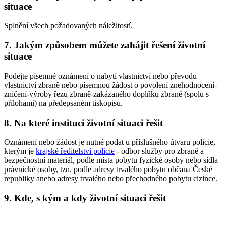
situace
Splnění všech požadovaných náležitostí.
7. Jakým způsobem můžete zahájit řešení životní
situace
Podejte písemné oznámení o nabytí vlastnictví nebo převodu
vlastnictví zbraně nebo písemnou žádost o povolení znehodnocení-
zničení-výroby řezu zbraně-zakázaného doplňku zbraně (spolu s
přílohami) na předepsaném tiskopisu.
8. Na které instituci životní situaci řešit
Oznámení nebo žádost je nutné podat u příslušného útvaru policie,
kterým je
krajské ředitelství policie
- odbor služby pro zbraně a
bezpečnostní materiál, podle místa pobytu fyzické osoby nebo sídla
právnické osoby, tzn. podle adresy trvalého pobytu občana České
republiky anebo adresy trvalého nebo přechodného pobytu cizince.
9. Kde, s kým a kdy životní situaci řešit