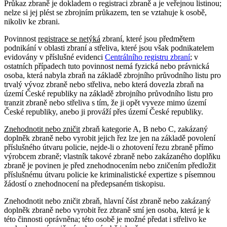
Průkaz zbraně je dokladem o registraci zbraně a je veřejnou listinou
;
nelze si jej plést se zbrojním průkazem, ten se vztahuje k osobě,
nikoliv ke zbrani.
Povinnost
registrace se netýká
zbraní, které jsou předmětem
podnikání v oblasti zbraní a střeliva, které jsou však podnikatelem
evidovány v příslušné evidenci
Centrálního registru zbraní
; v
ostatních případech tuto povinnost nemá fyzická nebo právnická
osoba, která nabyla zbraň na základě zbrojního průvodního listu pro
trvalý vývoz zbraně nebo střeliva, nebo která dovezla zbraň na
území České republiky na základě zbrojního průvodního listu pro
tranzit zbraně nebo střeliva s tím, že ji opět vyveze mimo území
České republiky, anebo ji prováží přes území České republiky
.
Znehodnotit nebo zničit
zbraň kategorie A, B nebo C, zakázaný
doplněk zbraně nebo vyrobit jejich řez lze jen na základě povolení
příslušného útvaru policie, nejde-li o zhotovení řezu zbraně přímo
výrobcem zbraně
; vlastník takové zbraně nebo zakázaného doplňku
zbraně je povinen je před znehodnocením nebo zničením předložit
příslušnému útvaru policie ke kriminalistické expertize s písemnou
žádostí o znehodnocení na předepsaném tiskopisu
.
Znehodnotit nebo zničit zbraň, hlavní část zbraně nebo zakázaný
doplněk zbraně nebo vyrobit řez zbraně smí jen osoba, která je k
této činnosti oprávněna; této osobě je možné předat i střelivo ke