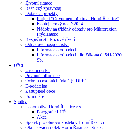
Životní situace
Řasnický zpravodaj
Dotace a projekty
Projekt "Odvodnění hřbitova Horní Řasnice"
Kontejnerový nosič 2024
Nádoby na tříděný odpady pro Mikroregion
Frýdlantsko
Bezpečnost - krizové řízení
Odpadové hospodářství
Informace o odpadech
Informace o odpadech dle Zákona č. 541⁄2020
Sb.
Úřad
Úřední deska
Povinné informace
Ochrana osobních údajů (GDPR)
E-podatelna
Zastupitelé obce
Formuláře
Spolky
Lokomotiva Horní Řasnice z.s.
Fotografie LHŘ
Akce
Spolek pro obnovu kostela v Horní Řasnici
Okrašlovací spolek Horní Řasnice - Srbská