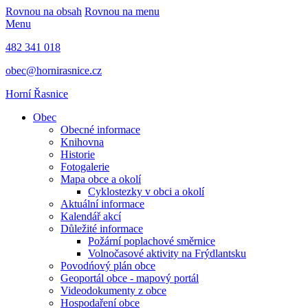
Rovnou na obsah
Rovnou na menu
Menu
482 341 018
obec@hornirasnice.cz
Horní Řasnice
Obec
Obecné informace
Knihovna
Historie
Fotogalerie
Mapa obce a okolí
Cyklostezky v obci a okolí
Aktuální informace
Kalendář akcí
Důležité informace
Požární poplachové směrnice
Volnočasové aktivity na Frýdlantsku
Povodńový plán obce
Geoportál obce - mapový portál
Videodokumenty z obce
Hospodaření obce