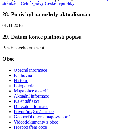
stránkách Celní správy České republiky
.
28. Popis byl naposledy aktualizován
01.11.2016
29. Datum konce platnosti popisu
Bez časového omezení.
Obec
Obecné informace
Knihovna
Historie
Fotogalerie
Mapa obce a okolí
Aktuální informace
Kalendář akcí
Důležité informace
Povodńový plán obce
Geoportál obce - mapový portál
Videodokumenty z obce
Hospodaření obce