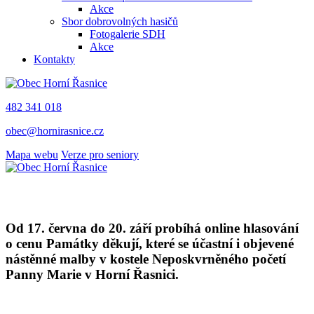
Akce
Sbor dobrovolných hasičů
Fotogalerie SDH
Akce
Kontakty
482 341 018
obec@hornirasnice.cz
Mapa webu
Verze pro seniory
Od 17. června do 20. září probíhá online hlasování
o cenu Památky děkují, které se účastní i objevené
nástěnné malby v kostele Neposkvrněného početí
Panny Marie v Horní Řasnici.