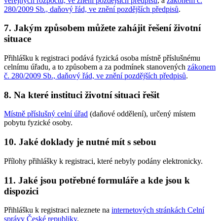
veřejných rozpočtů, ve znění pozdějších předpisů
, a
zákonem č.
280/2009 Sb., daňový řád, ve znění pozdějších předpisů
.
7. Jakým způsobem můžete zahájit řešení životní
situace
Přihlášku k registraci podává fyzická osoba místně příslušnému
celnímu úřadu, a to způsobem a za podmínek stanovených
zákonem
č. 280/2009 Sb., daňový řád, ve znění pozdějších předpisů
.
8. Na které instituci životní situaci řešit
Místně příslušný celní úřad
(daňové oddělení), určený místem
pobytu fyzické osoby.
10. Jaké doklady je nutné mít s sebou
Přílohy přihlášky k registraci, které nebyly podány elektronicky.
11. Jaké jsou potřebné formuláře a kde jsou k
dispozici
Přihlášku k registraci naleznete na
internetových stránkách Celní
správy České republiky
.