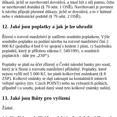
důkazů, jichž se navrhovatel dovolává, a musí být z něj patrno, čeho
se navrhovatel domáhá (§ 79 odst. 1 OSŘ). Navrhovatel je povinen
k návrhu připojit písemné důkazy, jichž se dovolává, a to v listinné
nebo v elektronické podobě (§ 79 odst. 2 OSŘ).
12. Jaké jsou poplatky a jak je lze uhradit
Řízení o rozvod manželství je zatíženo soudním poplatkem. Výše
soudního poplatku za podání návrhu na rozvod manželství činí 2
000 Kč (položka 4 bod 6 ve spojení s bodem 1 písm. c) Sazebníku
poplatků, který je přílohou zákona č. 549/1991, o soudních
poplatcích - dále jen „ZSP“).
Poplatky se platí na účet zřízený u České národní banky pro soud,
který je k řízení o rozvodu manželství příslušný. Poplatky, které
nejsou vyšší než 5 000 Kč, lze platit kolkovými známkami (§ 8
ZSP). Kolkové známky se dají zakoupit na kontaktních místech
veřejné správy (tzv. Czech POINT) nebo na vybraných poštách,
případně i u soudu, pokud daný soud tyto kolkové známky nabízí.
13. Jaké jsou lhůty pro vyřízení
Žádné.