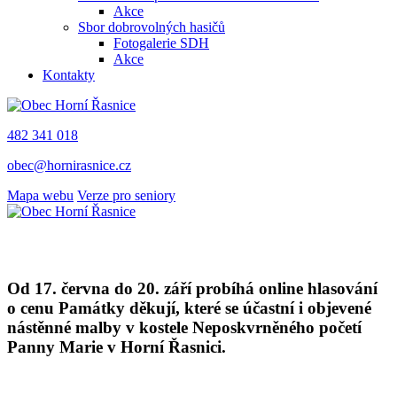
Akce
Sbor dobrovolných hasičů
Fotogalerie SDH
Akce
Kontakty
482 341 018
obec@hornirasnice.cz
Mapa webu
Verze pro seniory
Od 17. června do 20. září probíhá online hlasování
o cenu Památky děkují, které se účastní i objevené
nástěnné malby v kostele Neposkvrněného početí
Panny Marie v Horní Řasnici.