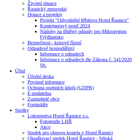
Životní situace
Řasnický zpravodaj
Dotace a projekty
Projekt "Odvodnění hřbitova Horní Řasnice"
Kontejnerový nosič 2024
Nádoby na tříděný odpady pro Mikroregion
Frýdlantsko
Bezpečnost - krizové řízení
Odpadové hospodářství
Informace o odpadech
Informace o odpadech dle Zákona č. 541⁄2020
Sb.
Úřad
Úřední deska
Povinné informace
Ochrana osobních údajů (GDPR)
E-podatelna
Zastupitelé obce
Formuláře
Spolky
Lokomotiva Horní Řasnice z.s.
Fotografie LHŘ
Akce
Spolek pro obnovu kostela v Horní Řasnici
Okrašlovací spolek Horní Řasnice - Srbská