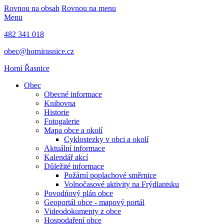
Rovnou na obsah
Rovnou na menu
Menu
482 341 018
obec@hornirasnice.cz
Horní Řasnice
Obec
Obecné informace
Knihovna
Historie
Fotogalerie
Mapa obce a okolí
Cyklostezky v obci a okolí
Aktuální informace
Kalendář akcí
Důležité informace
Požární poplachové směrnice
Volnočasové aktivity na Frýdlantsku
Povodńový plán obce
Geoportál obce - mapový portál
Videodokumenty z obce
Hospodaření obce