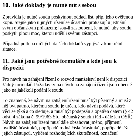
10. Jaké doklady je nutné mít s sebou
Zpravidla je nutné soudu poskytnout oddací list, příp. jeho ověřenou
kopii. Stejně jako u jiných řízení se účastníci prokazují u jednání
svým občanským průkazem; jsou-li zastoupeni, je nutné, aby soudu
poskytli plnou moc, kterou udělili svému zástupci.
Případná potřeba určitých dalších dokladů vyplývá z konkrétní
situace.
11. Jaké jsou potřebné formuláře a kde jsou k
dispozici
Pro návrh na zahájení řízení o rozvod manželství není k dispozici
žádný formulář. Požadavky na návrh na zahájení řízení jsou obecné
jako na jakékoli podání k soudu.
To znamená, že návrh na zahájení řízení musí být písemný a musí z
něj být patrno, kterému soudu je určen, kdo návrh podává, které
věci se týká a co sleduje, a musí být podepsán a opatřen datem (§ 42
odst. 4 zákona č. 99/1963 Sb., občanský soudní řád - dále jen OSŘ).
Návrh na zahájení řízení musí dále obsahovat jméno, příjmení,
bydliště účastníků, popřípadě rodná čísla účastníků, popřípadě též
jejich zástupců, vylíčení rozhodujících skutečností, označení