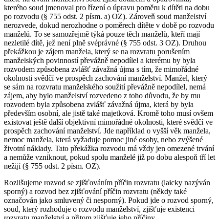
kterého soud jmenoval pro řízení o úpravu poměru k dítěti na dobu
po rozvodu (§ 755 odst. 2 písm. a) OZ). Zároveň soud manželství
nerozvede, dokud nerozhodne o poměrech dítěte v době po rozvodu
manželů. To se samozřejmě týká pouze těch manželů, kteří mají
nezletilé dítě, jež není plně svéprávné (§ 755 odst. 3 OZ). Druhou
překážkou je zájem manžela, který se na rozvratu porušením
manželských povinností převážně nepodílel a kterému by byla
rozvodem způsobena zvlášť závažná újma s tím, že mimořádné
okolnosti svědčí ve prospěch zachování manželství. Manžel, který
se sám na rozvratu manželského soužití převážně nepodílel, nemá
zájem, aby bylo manželství rozvedeno z toho důvodu, že by mu
rozvodem byla způsobena zvlášť závažná újma, která by byla
především osobní, ale jistě také majetková. Kromě toho musí ovšem
existovat ještě další objektivní mimořádné okolnosti, které svědčí ve
prospěch zachování manželství. Jde například o vyšší věk manžela,
nemoc manžela, která vyžaduje pomoc jiné osoby, nebo zvýšené
životní náklady. Tato překážka rozvodu má vždy jen omezené trvání
a nemůže vzniknout, pokud spolu manželé již po dobu alespoň tří let
nežijí (§ 755 odst. 2 písm. OZ).
Rozlišujeme rozvod se zjišťováním příčin rozvratu (laicky nazýván
sporný) a rozvod bez zjišťování příčin rozvratu (někdy také
označován jako smluvený či nesporný). Pokud jde o rozvod sporný,
soud, který rozhoduje o rozvodu manželství, zjišťuje existenci
rozvratu manželství a přitom zjišťuje jeho příčiny.