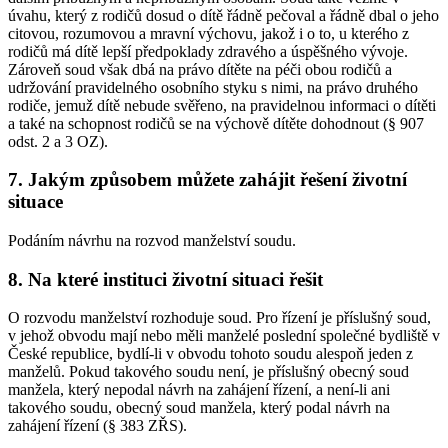
úvahu, který z rodičů dosud o dítě řádně pečoval a řádně dbal o jeho
citovou, rozumovou a mravní výchovu, jakož i o to, u kterého z
rodičů má dítě lepší předpoklady zdravého a úspěšného vývoje.
Zároveň soud však dbá na právo dítěte na péči obou rodičů a
udržování pravidelného osobního styku s nimi, na právo druhého
rodiče, jemuž dítě nebude svěřeno, na pravidelnou informaci o dítěti
a také na schopnost rodičů se na výchově dítěte dohodnout (§ 907
odst. 2 a 3 OZ).
7. Jakým způsobem můžete zahájit řešení životní
situace
Podáním návrhu na rozvod manželství soudu.
8. Na které instituci životní situaci řešit
O rozvodu manželství rozhoduje soud. Pro řízení je příslušný soud,
v jehož obvodu mají nebo měli manželé poslední společné bydliště v
České republice, bydlí-li v obvodu tohoto soudu alespoň jeden z
manželů. Pokud takového soudu není, je příslušný obecný soud
manžela, který nepodal návrh na zahájení řízení, a není-li ani
takového soudu, obecný soud manžela, který podal návrh na
zahájení řízení (§ 383 ZŘS).