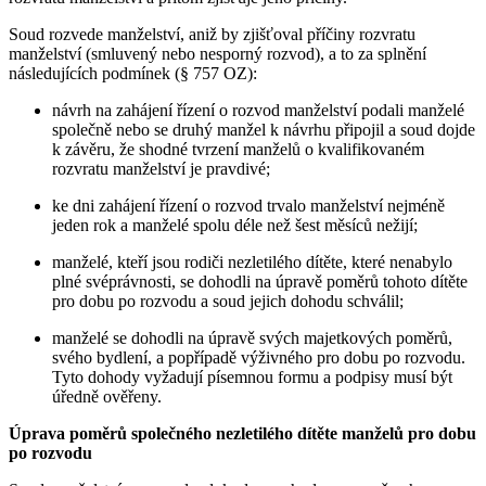
Soud rozvede manželství, aniž by zjišťoval příčiny rozvratu
manželství (smluvený nebo nesporný rozvod), a to za splnění
následujících podmínek (§ 757 OZ):
návrh na zahájení řízení o rozvod manželství podali manželé
společně nebo se druhý manžel k návrhu připojil a soud dojde
k závěru, že shodné tvrzení manželů o kvalifikovaném
rozvratu manželství je pravdivé;
ke dni zahájení řízení o rozvod trvalo manželství nejméně
jeden rok a manželé spolu déle než šest měsíců nežijí;
manželé, kteří jsou rodiči nezletilého dítěte, které nenabylo
plné svéprávnosti, se dohodli na úpravě poměrů tohoto dítěte
pro dobu po rozvodu a soud jejich dohodu schválil;
manželé se dohodli na úpravě svých majetkových poměrů,
svého bydlení, a popřípadě výživného pro dobu po rozvodu.
Tyto dohody vyžadují písemnou formu a podpisy musí být
úředně ověřeny.
Úprava poměrů společného nezletilého dítěte manželů pro dobu
po rozvodu