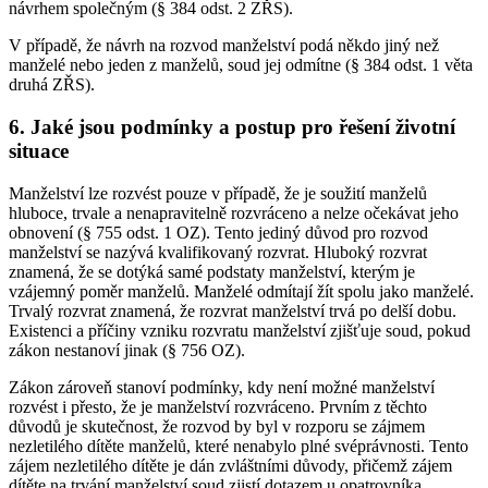
návrhem společným (§ 384 odst. 2 ZŘS).
V případě, že návrh na rozvod manželství podá někdo jiný než
manželé nebo jeden z manželů, soud jej odmítne (§ 384 odst. 1 věta
druhá ZŘS).
6. Jaké jsou podmínky a postup pro řešení životní
situace
Manželství lze rozvést pouze v případě, že je soužití manželů
hluboce, trvale a nenapravitelně rozvráceno a nelze očekávat jeho
obnovení (§ 755 odst. 1 OZ). Tento jediný důvod pro rozvod
manželství se nazývá kvalifikovaný rozvrat. Hluboký rozvrat
znamená, že se dotýká samé podstaty manželství, kterým je
vzájemný poměr manželů. Manželé odmítají žít spolu jako manželé.
Trvalý rozvrat znamená, že rozvrat manželství trvá po delší dobu.
Existenci a příčiny vzniku rozvratu manželství zjišťuje soud, pokud
zákon nestanoví jinak (§ 756 OZ).
Zákon zároveň stanoví podmínky, kdy není možné manželství
rozvést i přesto, že je manželství rozvráceno. Prvním z těchto
důvodů je skutečnost, že rozvod by byl v rozporu se zájmem
nezletilého dítěte manželů, které nenabylo plné svéprávnosti. Tento
zájem nezletilého dítěte je dán zvláštními důvody, přičemž zájem
dítěte na trvání manželství soud zjistí dotazem u opatrovníka,