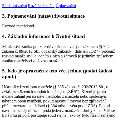
Základní znění
Rozšířené znění
Úplné znění
3. Pojmenování (název) životní situace
Rozvod manželství
4. Základní informace k životní situaci
Manželství zaniká pouze z důvodů stanovených zákonem (§ 754
zákona č. 89/2012 Sb., občanský zákoník - dále jen „OZ“), přičemž
rozvod manželství je jedním z nich a zároveň je jediným způsobem
zániku manželství za života manželů.
5. Kdo je oprávněn v této věci jednat (podat žádost
apod.)
Účastníky řízení jsou manželé (§ 385 zákona č. 292/2013 Sb., o
zvláštních řízeních soudních - dále jen „ZŘS“). Řízení je proto
možné zahájit jen na návrh jednoho z manželů nebo společným
návrhem obou manželů, pokud navrhují rozvod bez zjišťování
příčin rozvratu manželství (§ 384 odst. 1 věta první ZŘS). Pokud
návrh na zahájení řízení podá jeden z manželů a druhý z manželů se
k návrhu připojí, postupuje soud stejně, jako by bylo řízení zahájeno