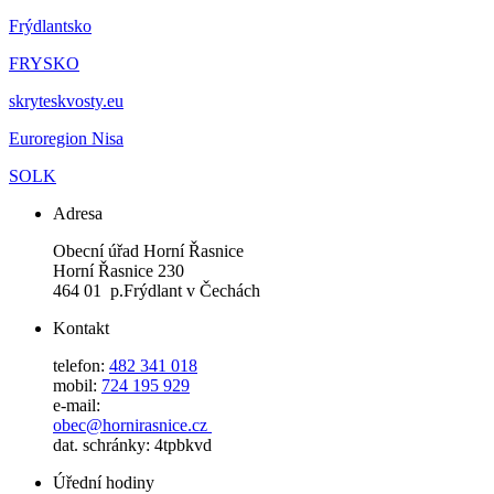
Frýdlantsko
FRYSKO
skryteskvosty.eu
Euroregion Nisa
SOLK
Adresa
Obecní úřad Horní Řasnice
Horní Řasnice 230
464 01 p.Frýdlant v Čechách
Kontakt
telefon:
482 341 018
mobil:
724 195 929
e-mail:
obec@hornirasnice.cz
dat. schránky: 4tpbkvd
Úřední hodiny