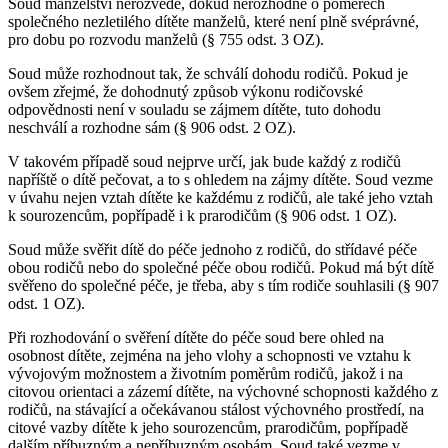
Soud manželství nerozvede, dokud nerozhodne o poměrech
společného nezletilého dítěte manželů, které není plně svéprávné,
pro dobu po rozvodu manželů (§ 755 odst. 3 OZ).
Soud může rozhodnout tak, že schválí dohodu rodičů. Pokud je
ovšem zřejmé, že dohodnutý způsob výkonu rodičovské
odpovědnosti není v souladu se zájmem dítěte, tuto dohodu
neschválí a rozhodne sám (§ 906 odst. 2 OZ).
V takovém případě soud nejprve určí, jak bude každý z rodičů
napříště o dítě pečovat, a to s ohledem na zájmy dítěte. Soud vezme
v úvahu nejen vztah dítěte ke každému z rodičů, ale také jeho vztah
k sourozencům, popřípadě i k prarodičům (§ 906 odst. 1 OZ).
Soud může svěřit dítě do péče jednoho z rodičů, do střídavé péče
obou rodičů nebo do společné péče obou rodičů. Pokud má být dítě
svěřeno do společné péče, je třeba, aby s tím rodiče souhlasili (§ 907
odst. 1 OZ).
Při rozhodování o svěření dítěte do péče soud bere ohled na
osobnost dítěte, zejména na jeho vlohy a schopnosti ve vztahu k
vývojovým možnostem a životním poměrům rodičů, jakož i na
citovou orientaci a zázemí dítěte, na výchovné schopnosti každého z
rodičů, na stávající a očekávanou stálost výchovného prostředí, na
citové vazby dítěte k jeho sourozencům, prarodičům, popřípadě
dalším příbuzným a nepříbuzným osobám. Soud také vezme v