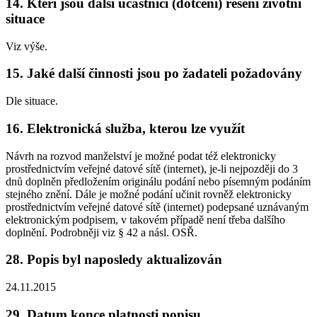
14. Kteří jsou další účastníci (dotčení) řešení životní
situace
Viz výše.
15. Jaké další činnosti jsou po žadateli požadovány
Dle situace.
16. Elektronická služba, kterou lze využít
Návrh na rozvod manželství je možné podat též elektronicky
prostřednictvím veřejné datové sítě (internet), je-li nejpozději do 3
dnů doplněn předložením originálu podání nebo písemným podáním
stejného znění. Dále je možné podání učinit rovněž elektronicky
prostřednictvím veřejné datové sítě (internet) podepsané uznávaným
elektronickým podpisem, v takovém případě není třeba dalšího
doplnění. Podrobněji viz § 42 a násl. OSŘ.
28. Popis byl naposledy aktualizován
24.11.2015
29. Datum konce platnosti popisu