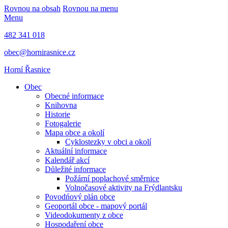
Rovnou na obsah
Rovnou na menu
Menu
482 341 018
obec@hornirasnice.cz
Horní Řasnice
Obec
Obecné informace
Knihovna
Historie
Fotogalerie
Mapa obce a okolí
Cyklostezky v obci a okolí
Aktuální informace
Kalendář akcí
Důležité informace
Požární poplachové směrnice
Volnočasové aktivity na Frýdlantsku
Povodńový plán obce
Geoportál obce - mapový portál
Videodokumenty z obce
Hospodaření obce