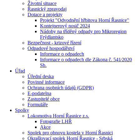
Životní situace
Řasnický zpravodaj
Dotace a projekty
Projekt "Odvodnění hřbitova Horní Řasnice"
Kontejnerový nosič 2024
Nádoby na tříděný odpady pro Mikroregion
Frýdlantsko
Bezpečnost - krizové řízení
Odpadové hospodářství
Informace o odpadech
Informace o odpadech dle Zákona č. 541⁄2020
Sb.
Úřad
Úřední deska
Povinné informace
Ochrana osobních údajů (GDPR)
E-podatelna
Zastupitelé obce
Formuláře
Spolky
Lokomotiva Horní Řasnice z.s.
Fotografie LHŘ
Akce
Spolek pro obnovu kostela v Horní Řasnici
Okrašlovací spolek Horní Řasnice - Srbská