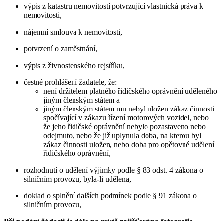
výpis z katastru nemovitostí potvrzující vlastnická práva k
nemovitosti,
nájemní smlouva k nemovitosti,
potvrzení o zaměstnání,
výpis z živnostenského rejstříku,
čestné prohlášení žadatele, že:
není držitelem platného řidičského oprávnění uděleného
jiným členským státem a
jiným členským státem mu nebyl uložen zákaz činnosti
spočívající v zákazu řízení motorových vozidel, nebo
že jeho řidičské oprávnění nebylo pozastaveno nebo
odejmuto, nebo že již uplynula doba, na kterou byl
zákaz činnosti uložen, nebo doba pro opětovné udělení
řidičského oprávnění,
rozhodnutí o udělení výjimky podle § 83 odst. 4 zákona o
silničním provozu, byla-li udělena,
doklad o splnění dalších podmínek podle § 91 zákona o
silničním provozu,