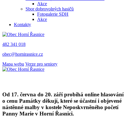
Akce
Sbor dobrovolných hasičů
Fotogalerie SDH
Akce
Kontakty
482 341 018
obec@hornirasnice.cz
Mapa webu
Verze pro seniory
Od 17. června do 20. září probíhá online hlasování
o cenu Památky děkují, které se účastní i objevené
nástěnné malby v kostele Neposkvrněného početí
Panny Marie v Horní Řasnici.