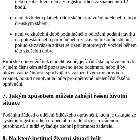
nebo osobě, která nemá v registru řidičů zaznamenáno 12
bodů,
není držitelem platného řidičského oprávnění uděleného jiným
členským státem,
není ve zkušební době podmíněného odložení podání návrhu
na potrestání nebo podmíněného zastavení trestního stíhání,
pokud se zavázala zdržet se řízení motorových vozidel během
této zkušební doby.
Řidičské oprávnění nelze udělit osobě, jejíž řidičské oprávnění bylo
v jiném členském státě pozastaveno nebo odejmuto, nebo jí byl
uložen zákaz činnosti spočívající v zákazu řízení motorových
vozidel, pokud neuplynula lhůta pro opětovné udělení řidičského
oprávnění.
7. Jakým způsobem můžete zahájit řešení životní
situace
Podáním žádosti o udělení řidičského oprávnění, která je tisknuta ze
systému registru řidičů u obecního úřadu obce s rozšířenou
působností, a tudíž vyžaduje osobní přítomnost žadatele.
8. Na které instituci životní situaci řešit