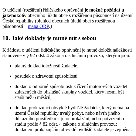
O udělení (rozšíření) řidičského oprávnění
je možné požádat u
jakéhokoliv
obecního úřadu obce s rozšířenou působností na území
České republiky (přehled obecních úřadů obcí s rozšířenou
působností –
mapa ORP
.
)
10. Jaké doklady je nutné mít s sebou
K žádosti o udělení řidičského oprávnění je nutné doložit náležitosti
stanovené v § 92 odst. 4 zákona o silničním provozu, kterými jsou:
platný doklad totožnosti žadatele,
posudek o zdravotní způsobilosti,
doklad o odborné způsobilosti k řízení motorových vozidel
zařazených do příslušné skupiny vozidel, který nesmí být
starší než 6 měsíců,
doklad prokazující obvyklé bydliště žadatele, který nemá na
území České republiky trvalý pobyt, nebo návrh jiného
důkazního prostředku k jeho prokázání, nebo potvrzení o
studiu podle § 82 odst. 4 zákona o silničním provozu;
dokladem prokazujícím obvyklé bydliště žadatele je zejména: