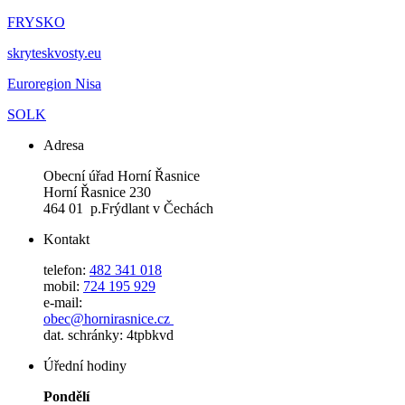
FRYSKO
skryteskvosty.eu
Euroregion Nisa
SOLK
Adresa
Obecní úřad Horní Řasnice
Horní Řasnice 230
464 01 p.Frýdlant v Čechách
Kontakt
telefon:
482 341 018
mobil:
724 195 929
e-mail:
obec@hornirasnice.cz
dat. schránky: 4tpbkvd
Úřední hodiny
Pondělí