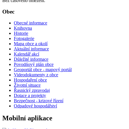
Bez časového omezení.
Obec
Obecné informace
Knihovna
Historie
Fotogalerie
Mapa obce a okolí
Aktuální informace
Kalendář akcí
Důležité informace
Povodńový plán obce
Geoportál obce - mapový portál
Videodokumenty z obce
Hospodaření obce
Životní situace
Řasnický zpravodaj
Dotace a projekty
Bezpečnost - krizové řízení
Odpadové hospodářství
Mobilní aplikace