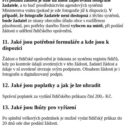
Při podání žádosti je dále na místě zajišťována fotografie
žadatele
, a to buď prostřednictvím agendových systémů
Ministerstva vnitra (pokud je zde fotografie již k dispozici).
V
případě, že fotografie žadatele není dostupná
z těchto systémů,
bude žadatel
ze strany obecního úřadu obce s rozšířenou
působností, pro potřeby daného řízení
vyfocen
na místě,
při podání
žádosti o udělení řidičského oprávnění
.
11. Jaké jsou potřebné formuláře a kde jsou k
dispozici
Žádost o řidičské oprávnění je tisknuta ze systému registru řidičů,
kdy po kontrole údajů uvedených v této žádosti, žadatel žádost a
údaje v ní uvedené stvrzuje svým podpisem. Obsahem žádosti je i
fotografie a digitalizovaný podpis.
12. Jaké jsou poplatky a jak je lze uhradit
Správní poplatek za vydání řidičského průkazu činí 200,- Kč.
13. Jaké jsou lhůty pro vyřízení
Po splnění veškerých podmínek je možné vydat řidičský průkaz do
20 dnů ode dne podání žádosti.