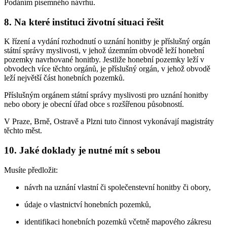
Podáním písemného návrhu.
8. Na které instituci životní situaci řešit
K řízení a vydání rozhodnutí o uznání honitby je příslušný orgán
státní správy myslivosti, v jehož územním obvodě leží honební
pozemky navrhované honitby. Jestliže honební pozemky leží v
obvodech více těchto orgánů, je příslušný orgán, v jehož obvodě
leží největší část honebních pozemků.
Příslušným orgánem státní správy myslivosti pro uznání honitby
nebo obory je obecní úřad obce s rozšířenou působností.
V Praze, Brně, Ostravě a Plzni tuto činnost vykonávají magistráty
těchto měst.
10. Jaké doklady je nutné mít s sebou
Musíte předložit:
návrh na uznání vlastní či společenstevní honitby či obory,
údaje o vlastnictví honebních pozemků,
identifikaci honebních pozemků včetně mapového zákresu