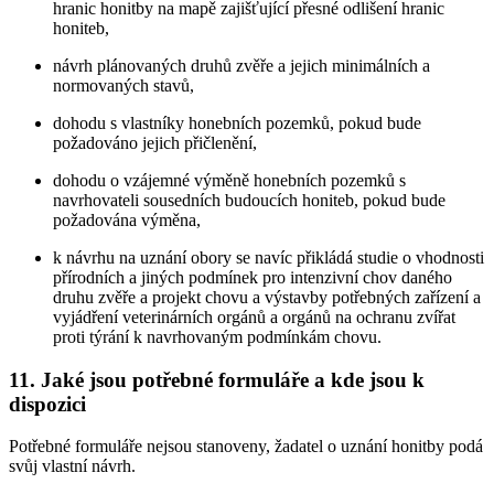
hranic honitby na mapě zajišťující přesné odlišení hranic
honiteb,
návrh plánovaných druhů zvěře a jejich minimálních a
normovaných stavů,
dohodu s vlastníky honebních pozemků, pokud bude
požadováno jejich přičlenění,
dohodu o vzájemné výměně honebních pozemků s
navrhovateli sousedních budoucích honiteb, pokud bude
požadována výměna,
k návrhu na uznání obory se navíc přikládá studie o vhodnosti
přírodních a jiných podmínek pro intenzivní chov daného
druhu zvěře a projekt chovu a výstavby potřebných zařízení a
vyjádření veterinárních orgánů a orgánů na ochranu zvířat
proti týrání k navrhovaným podmínkám chovu.
11. Jaké jsou potřebné formuláře a kde jsou k
dispozici
Potřebné formuláře nejsou stanoveny, žadatel o uznání honitby podá
svůj vlastní návrh.