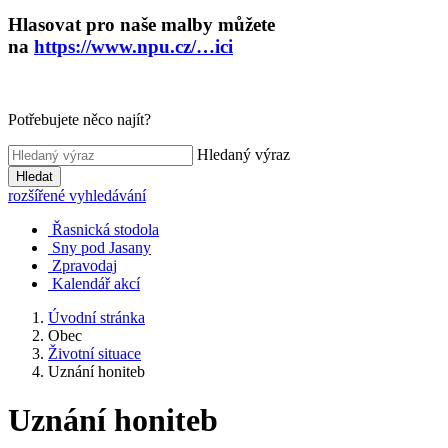
Hlasovat pro naše malby můžete
na
https://www.npu.cz/…ici
Potřebujete něco najít?
Hledaný výraz
Hledat
rozšířené vyhledávání
Řasnická stodola
Sny pod Jasany
Zpravodaj
Kalendář akcí
Úvodní stránka
Obec
Životní situace
Uznání honiteb
Uznání honiteb