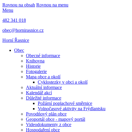
Rovnou na obsah
Rovnou na menu
Menu
482 341 018
obec@hornirasnice.cz
Horní Řasnice
Obec
Obecné informace
Knihovna
Historie
Fotogalerie
Mapa obce a okolí
Cyklostezky v obci a okolí
Aktuální informace
Kalendář akcí
Důležité informace
Požární poplachové směrnice
Volnočasové aktivity na Frýdlantsku
Povodńový plán obce
Geoportál obce - mapový portál
Videodokumenty z obce
Hospodaření obce