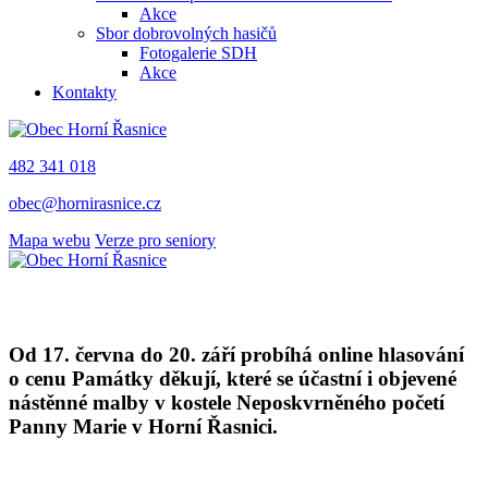
Akce
Sbor dobrovolných hasičů
Fotogalerie SDH
Akce
Kontakty
482 341 018
obec@hornirasnice.cz
Mapa webu
Verze pro seniory
Od 17. června do 20. září probíhá online hlasování
o cenu Památky děkují, které se účastní i objevené
nástěnné malby v kostele Neposkvrněného početí
Panny Marie v Horní Řasnici.