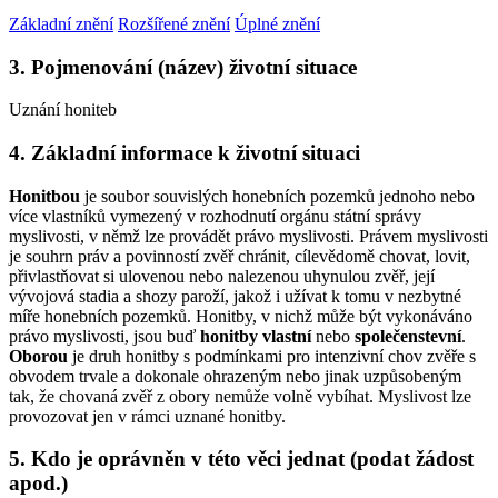
Základní znění
Rozšířené znění
Úplné znění
3. Pojmenování (název) životní situace
Uznání honiteb
4. Základní informace k životní situaci
Honitbou
je soubor souvislých honebních pozemků jednoho nebo
více vlastníků vymezený v rozhodnutí orgánu státní správy
myslivosti, v němž lze provádět právo myslivosti. Právem myslivosti
je souhrn práv a povinností zvěř chránit, cílevědomě chovat, lovit,
přivlastňovat si ulovenou nebo nalezenou uhynulou zvěř, její
vývojová stadia a shozy paroží, jakož i užívat k tomu v nezbytné
míře honebních pozemků. Honitby, v nichž může být vykonáváno
právo myslivosti, jsou buď
honitby vlastní
nebo
společenstevní
.
Oborou
je druh honitby s podmínkami pro intenzivní chov zvěře s
obvodem trvale a dokonale ohrazeným nebo jinak uzpůsobeným
tak, že chovaná zvěř z obory nemůže volně vybíhat. Myslivost lze
provozovat jen v rámci uznané honitby.
5. Kdo je oprávněn v této věci jednat (podat žádost
apod.)