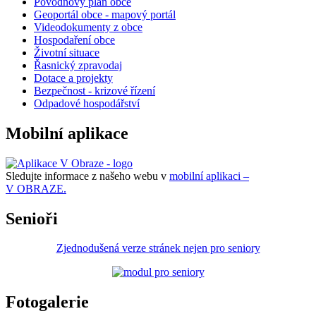
Povodńový plán obce
Geoportál obce - mapový portál
Videodokumenty z obce
Hospodaření obce
Životní situace
Řasnický zpravodaj
Dotace a projekty
Bezpečnost - krizové řízení
Odpadové hospodářství
Mobilní aplikace
Sledujte informace z našeho webu v
mobilní aplikaci –
V OBRAZE.
Senioři
Zjednodušená verze stránek nejen pro seniory
Fotogalerie