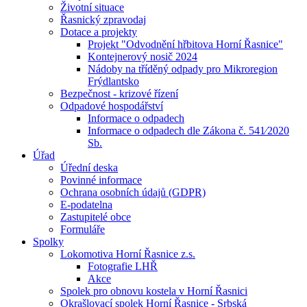
Životní situace
Řasnický zpravodaj
Dotace a projekty
Projekt "Odvodnění hřbitova Horní Řasnice"
Kontejnerový nosič 2024
Nádoby na tříděný odpady pro Mikroregion
Frýdlantsko
Bezpečnost - krizové řízení
Odpadové hospodářství
Informace o odpadech
Informace o odpadech dle Zákona č. 541⁄2020
Sb.
Úřad
Úřední deska
Povinné informace
Ochrana osobních údajů (GDPR)
E-podatelna
Zastupitelé obce
Formuláře
Spolky
Lokomotiva Horní Řasnice z.s.
Fotografie LHŘ
Akce
Spolek pro obnovu kostela v Horní Řasnici
Okrašlovací spolek Horní Řasnice - Srbská