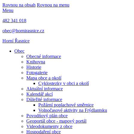
Rovnou na obsah
Rovnou na menu
Menu
482 341 018
obec@hornirasnice.cz
Horní Řasnice
Obec
Obecné informace
Knihovna
Historie
Fotogalerie
Mapa obce a okolí
Cyklostezky v obci a okolí
Aktuální informace
Kalendář akcí
Důležité informace
Požární poplachové směrnice
Volnočasové aktivity na Frýdlantsku
Povodńový plán obce
Geoportál obce - mapový portál
Videodokumenty z obce
Hospodaření obce