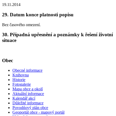
19.11.2014
29. Datum konce platnosti popisu
Bez časového omezení.
30. Případná upřesnění a poznámky k řešení životní
situace
Obec
Obecné informace
Knihovna
Historie
Fotogalerie
Mapa obce a okolí
Aktuální informace
Kalendář akcí
Důležité informace
Povodńový plán obce
Geoportál obce - mapový portál