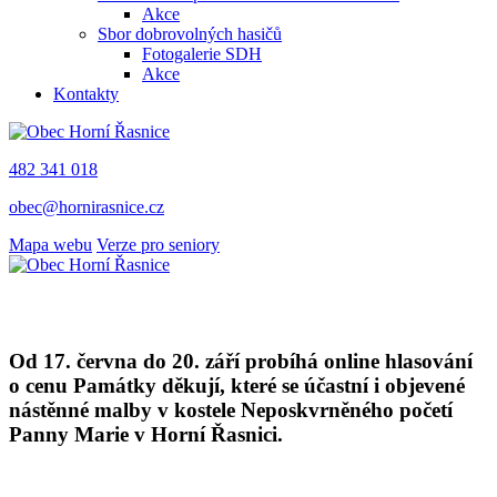
Akce
Sbor dobrovolných hasičů
Fotogalerie SDH
Akce
Kontakty
482 341 018
obec@hornirasnice.cz
Mapa webu
Verze pro seniory
Od 17. června do 20. září probíhá online hlasování
o cenu Památky děkují, které se účastní i objevené
nástěnné malby v kostele Neposkvrněného početí
Panny Marie v Horní Řasnici.