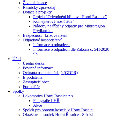
Životní situace
Řasnický zpravodaj
Dotace a projekty
Projekt "Odvodnění hřbitova Horní Řasnice"
Kontejnerový nosič 2024
Nádoby na tříděný odpady pro Mikroregion
Frýdlantsko
Bezpečnost - krizové řízení
Odpadové hospodářství
Informace o odpadech
Informace o odpadech dle Zákona č. 541⁄2020
Sb.
Úřad
Úřední deska
Povinné informace
Ochrana osobních údajů (GDPR)
E-podatelna
Zastupitelé obce
Formuláře
Spolky
Lokomotiva Horní Řasnice z.s.
Fotografie LHŘ
Akce
Spolek pro obnovu kostela v Horní Řasnici
Okrašlovací spolek Horní Řasnice - Srbská