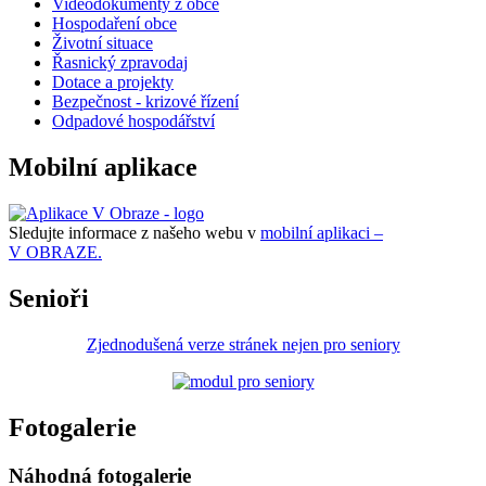
Videodokumenty z obce
Hospodaření obce
Životní situace
Řasnický zpravodaj
Dotace a projekty
Bezpečnost - krizové řízení
Odpadové hospodářství
Mobilní aplikace
Sledujte informace z našeho webu v
mobilní aplikaci –
V OBRAZE.
Senioři
Zjednodušená verze stránek nejen pro seniory
Fotogalerie
Náhodná fotogalerie