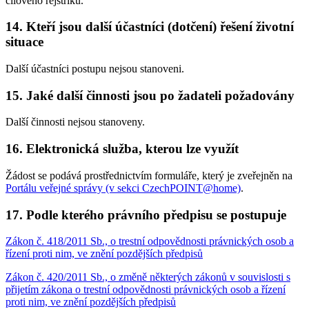
cílového rejstříku.
14. Kteří jsou další účastníci (dotčení) řešení životní
situace
Další účastníci postupu nejsou stanoveni.
15. Jaké další činnosti jsou po žadateli požadovány
Další činnosti nejsou stanoveny.
16. Elektronická služba, kterou lze využít
Žádost se podává prostřednictvím formuláře, který je zveřejněn na
Portálu veřejné správy (v sekci CzechPOINT@home)
.
17. Podle kterého právního předpisu se postupuje
Zákon č. 418/2011 Sb., o trestní odpovědnosti právnických osob a
řízení proti nim, ve znění pozdějších předpisů
Zákon č. 420/2011 Sb., o změně některých zákonů v souvislosti s
přijetím zákona o trestní odpovědnosti právnických osob a řízení
proti nim, ve znění pozdějších předpisů