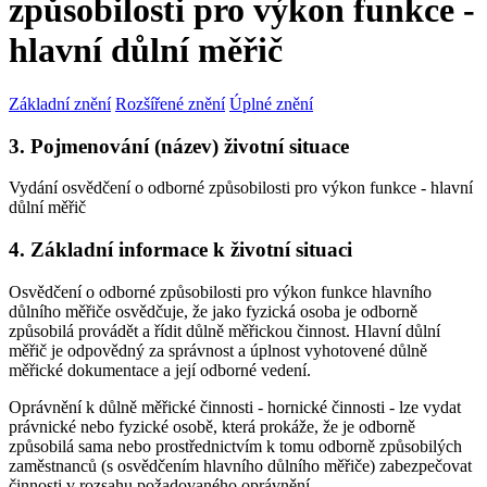
způsobilosti pro výkon funkce -
hlavní důlní měřič
Základní znění
Rozšířené znění
Úplné znění
3. Pojmenování (název) životní situace
Vydání osvědčení o odborné způsobilosti pro výkon funkce - hlavní
důlní měřič
4. Základní informace k životní situaci
Osvědčení o odborné způsobilosti pro výkon funkce hlavního
důlního měřiče osvědčuje, že jako fyzická osoba je odborně
způsobilá provádět a řídit důlně měřickou činnost. Hlavní důlní
měřič je odpovědný za správnost a úplnost vyhotovené důlně
měřické dokumentace a její odborné vedení.
Oprávnění k důlně měřické činnosti - hornické činnosti - lze vydat
právnické nebo fyzické osobě, která prokáže, že je odborně
způsobilá sama nebo prostřednictvím k tomu odborně způsobilých
zaměstnanců (s osvědčením hlavního důlního měřiče) zabezpečovat
činnosti v rozsahu požadovaného oprávnění.