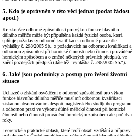
5. Kdo je oprávněn v této věci jednat (podat žádost
apod.)
Ke zkoušce odborné způsobilosti pro výkon funkce hlavního
důlního měřiče může být připuštěna každá fyzická osoba, která
splňuje požadavky odborné kvalifikace a odborné praxe dle
vyhlášky č. 298/2005 Sb., o požadavcích na odbornou kvalifikaci a
odbornou způsobilost při hornické činnosti nebo činnosti prováděné
hornickým způsobem a o změně některých právních předpisů, ve
znění pozdějších předpisů (dále též "vyhláška č. 298/2005 Sb.").
6. Jaké jsou podmínky a postup pro řešení životní
situace
Uchazeč o získání osvědčení o odborné způsobilosti pro výkon
funkce hlavního důlního měřiče musí mít odbornou kvalifikaci
získanou absolvováním alespoň magisterského studijního programu
a odbornou praxi ve výkonu důlně měřické činnosti při hornické
činnosti nebo činnosti prováděné hornickým způsobem alespoň dva
roky.
Teoretické a praktické oblasti, které tvoří obsah vzdělání a přípravy
vyžadované v České republice pro výkon činnosti hlavního důlního