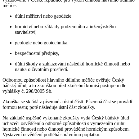
měřiče:
důlní měřictví nebo geodézie,
hornictví nebo základy podzemního a inženýrského
stavitelství,
geologie nebo geotechnika,
bezpečnostní předpisy,
důlní škody a zahlazování následků hornické činnosti nebo
nauka o životním prostředí.
Odbornou způsobilost hlavního důlního měřiče ověřuje Český
báňský úřad, a to zkouškou před zkušební komisí postupem dle
vyhlášky č. 298/2005 Sb.
Zkouška se skládá z písemné a ústní části. Písemná část se provádí
formou testu; poté následuje ústní část zkoušky.
Na základě úspěšně vykonané zkoušky vydá Český báňský úřad
uchazeči osvědčení o odborné způsobilosti s vymezením druhu
hornické činnosti nebo činnosti prováděné hornickým způsobem.
Vystavení osvědčení podléhá správnímu poplatku.