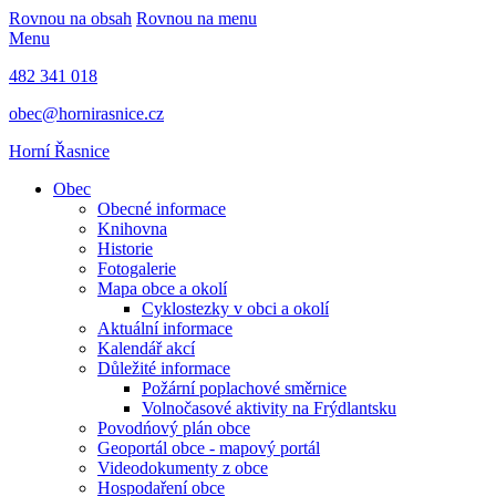
Rovnou na obsah
Rovnou na menu
Menu
482 341 018
obec@hornirasnice.cz
Horní Řasnice
Obec
Obecné informace
Knihovna
Historie
Fotogalerie
Mapa obce a okolí
Cyklostezky v obci a okolí
Aktuální informace
Kalendář akcí
Důležité informace
Požární poplachové směrnice
Volnočasové aktivity na Frýdlantsku
Povodńový plán obce
Geoportál obce - mapový portál
Videodokumenty z obce
Hospodaření obce