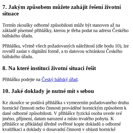
7. Jakým způsobem můžete zahájit řešení životní
situace
Termín zkoušky odborné způsobilosti může být stanoven až na
základě písemné přihlášky, kterou je třeba podat na adresu Českého
báňského úřadu.
Přihlášku, včetně všech požadovaných náležitostí (dle bodu 10), lze
rovněž zaslat v digitální formě, a to datovou schránkou Českého
báňského úřadu.
8. Na které instituci životní situaci řešit
Přihlášku podejte na
Český báňský úřad
.
10. Jaké doklady je nutné mít s sebou
Ke zkoušce se podává přihláška s vymezením požadovaného druhu
hornické činnosti nebo činnosti prováděné hornickým způsobem k
dané odborné způsobilosti. V přihlášce fyzická osoba uvede své
jméno, příjmení, datum narození a místo trvalého pobytu. K
přihlášce se přikládají úředně ověřené kopie dokladů o odborné
kvalifikaci a doklady o dosavadní činnosti v oblasti hornické