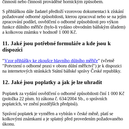
činnosti nebo činnosti prováděné hornickým způsobem.
S přihláškou dále žadatel předloží vzorovou dokumentaci k získání
požadované odborné způsobilosti, kterou zpracoval nebo se na jejím
zpracování podílel, osvědčení o odborné způsobilosti pro výkon
funkce důlního měřiče (bylo-li vydáno obvodním báňským úřadem)
a kolkovou známku v hodnotě 1 000 Kč.
11. Jaké jsou potřebné formuláře a kde jsou k
dispozici
"
Vzor přihlášky ke zkoušce hlavního důlního měřiče
" (včetně
"Potvrzení o odborné praxi v oboru důlní měřictví") je k dispozici
na internetových stránkách Státní báňské správy České republiky.
12. Jaké jsou poplatky a jak je lze uhradit
Poplatek za vydání osvědčení o odborné způsobilosti činí 1 000 Kč
(položka 22 písm. b) zákona č. 634/2004 Sb., o správních
poplatcích, ve znění pozdějších předpisů).
Správní poplatek je vyměřen a vybírán v české měně, platí se
kolkovými známkami a je splatný před provedením požadovaného
úkonu.