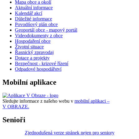
Mapa obce a okolí
Aktuální informace
Kalendář akcí
Důležité informace
Povodńový plán obce
Geoportál obce - mapový portál
Videodokumenty z obce
Hospodaření obce
Životní situace
Řasnický zpravodaj
Dotace a projekty
Bezpečnost - krizové řízení
Odpadové hospodářství
Mobilní aplikace
Sledujte informace z našeho webu v
mobilní aplikaci –
V OBRAZE.
Senioři
Zjednodušená verze stránek nejen pro seniory