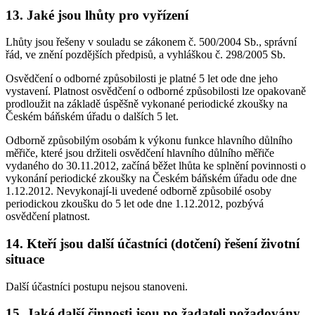
13. Jaké jsou lhůty pro vyřízení
Lhůty jsou řešeny v souladu se zákonem č. 500/2004 Sb., správní
řád, ve znění pozdějších předpisů, a vyhláškou č. 298/2005 Sb.
Osvědčení o odborné způsobilosti je platné 5 let ode dne jeho
vystavení. Platnost osvědčení o odborné způsobilosti lze opakovaně
prodloužit na základě úspěšně vykonané periodické zkoušky na
Českém báňském úřadu o dalších 5 let.
Odborně způsobilým osobám k výkonu funkce hlavního důlního
měřiče, které jsou držiteli osvědčení hlavního důlního měřiče
vydaného do 30.11.2012, začíná běžet lhůta ke splnění povinnosti o
vykonání periodické zkoušky na Českém báňském úřadu ode dne
1.12.2012. Nevykonají-li uvedené odborně způsobilé osoby
periodickou zkoušku do 5 let ode dne 1.12.2012, pozbývá
osvědčení platnost.
14. Kteří jsou další účastníci (dotčení) řešení životní
situace
Další účastníci postupu nejsou stanoveni.
15. Jaké další činnosti jsou po žadateli požadovány