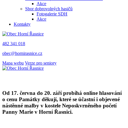
Akce
Sbor dobrovolných hasičů
Fotogalerie SDH
Akce
Kontakty
482 341 018
obec@hornirasnice.cz
Mapa webu
Verze pro seniory
Od 17. června do 20. září probíhá online hlasování
o cenu Památky děkují, které se účastní i objevené
nástěnné malby v kostele Neposkvrněného početí
Panny Marie v Horní Řasnici.