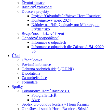
Životní situace
Řasnický zpravodaj
Dotace a projekty
Projekt "Odvodnění hřbitova Horní Řasnice"
Kontejnerový nosič 2024
Nádoby na tříděný odpady pro Mikroregion
Frýdlantsko
Bezpečnost - krizové řízení
Odpadové hospodářství
Informace o odpadech
Informace o odpadech dle Zákona č. 541⁄2020
Sb.
Úřad
Úřední deska
Povinné informace
Ochrana osobních údajů (GDPR)
E-podatelna
Zastupitelé obce
Formuláře
Spolky
Lokomotiva Horní Řasnice z.s.
Fotografie LHŘ
Akce
Spolek pro obnovu kostela v Horní Řasnici
Okrašlovací spolek Horní Řasnice - Srbská