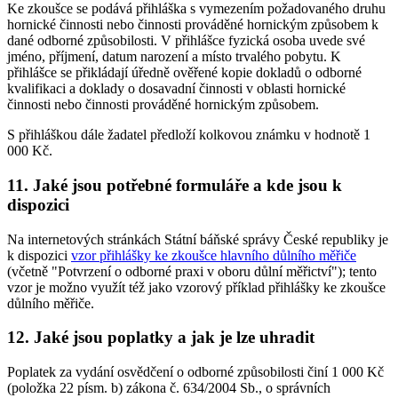
Ke zkoušce se podává přihláška s vymezením požadovaného druhu
hornické činnosti nebo činnosti prováděné hornickým způsobem k
dané odborné způsobilosti. V přihlášce fyzická osoba uvede své
jméno, příjmení, datum narození a místo trvalého pobytu. K
přihlášce se přikládají úředně ověřené kopie dokladů o odborné
kvalifikaci a doklady o dosavadní činnosti v oblasti hornické
činnosti nebo činnosti prováděné hornickým způsobem.
S přihláškou dále žadatel předloží kolkovou známku v hodnotě 1
000 Kč.
11. Jaké jsou potřebné formuláře a kde jsou k
dispozici
Na internetových stránkách Státní báňské správy České republiky je
k dispozici
vzor přihlášky ke zkoušce hlavního důlního měřiče
(včetně "Potvrzení o odborné praxi v oboru důlní měřictví"); tento
vzor je možno využít též jako vzorový příklad přihlášky ke zkoušce
důlního měřiče.
12. Jaké jsou poplatky a jak je lze uhradit
Poplatek za vydání osvědčení o odborné způsobilosti činí 1 000 Kč
(položka 22 písm. b) zákona č. 634/2004 Sb., o správních