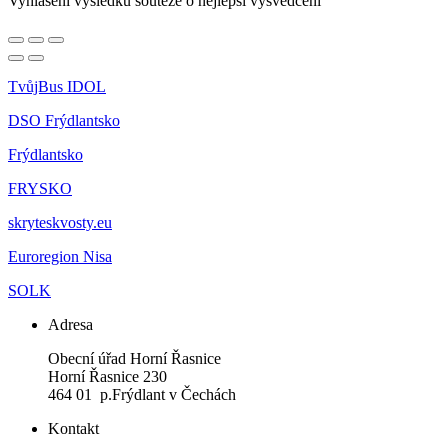
Vyhlášení výsledků soutěže o nejlepší vysvědčení
TvůjBus IDOL
DSO Frýdlantsko
Frýdlantsko
FRYSKO
skryteskvosty.eu
Euroregion Nisa
SOLK
Adresa
Obecní úřad Horní Řasnice
Horní Řasnice 230
464 01 p.Frýdlant v Čechách
Kontakt