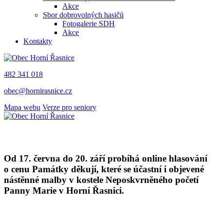
Akce
Sbor dobrovolných hasičů
Fotogalerie SDH
Akce
Kontakty
482 341 018
obec@hornirasnice.cz
Mapa webu
Verze pro seniory
Od 17. června do 20. září probíhá online hlasování
o cenu Památky děkují, které se účastní i objevené
nástěnné malby v kostele Neposkvrněného početí
Panny Marie v Horní Řasnici.