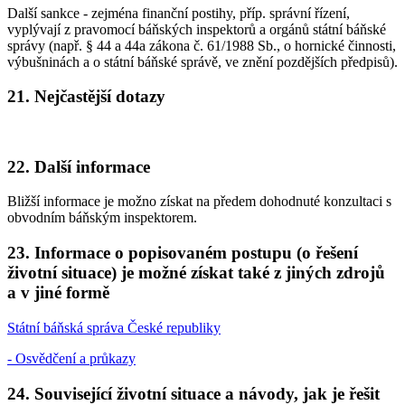
Další sankce - zejména finanční postihy, příp. správní řízení,
vyplývají z pravomocí báňských inspektorů a orgánů státní báňské
správy (např. § 44 a 44a zákona č. 61/1988 Sb., o hornické činnosti,
výbušninách a o státní báňské správě, ve znění pozdějších předpisů).
21. Nejčastější dotazy
22. Další informace
Bližší informace je možno získat na předem dohodnuté konzultaci s
obvodním báňským inspektorem.
23. Informace o popisovaném postupu (o řešení
životní situace) je možné získat také z jiných zdrojů
a v jiné formě
Státní báňská správa České republiky
- Osvědčení a průkazy
24. Související životní situace a návody, jak je řešit