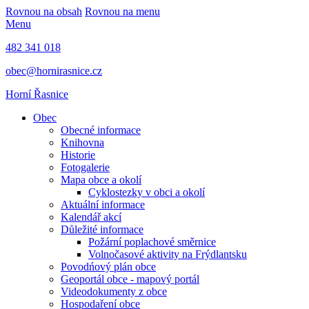
Rovnou na obsah
Rovnou na menu
Menu
482 341 018
obec@hornirasnice.cz
Horní Řasnice
Obec
Obecné informace
Knihovna
Historie
Fotogalerie
Mapa obce a okolí
Cyklostezky v obci a okolí
Aktuální informace
Kalendář akcí
Důležité informace
Požární poplachové směrnice
Volnočasové aktivity na Frýdlantsku
Povodńový plán obce
Geoportál obce - mapový portál
Videodokumenty z obce
Hospodaření obce