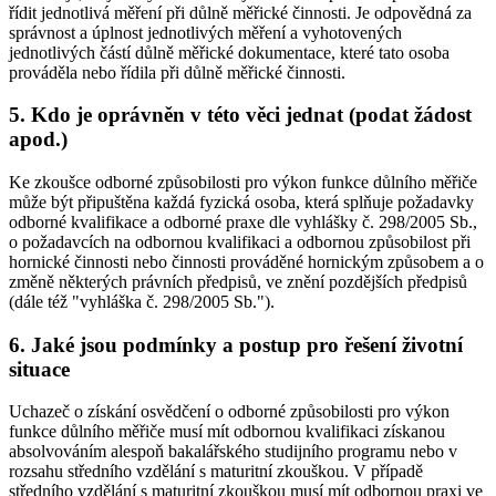
řídit jednotlivá měření při důlně měřické činnosti. Je odpovědná za
správnost a úplnost jednotlivých měření a vyhotovených
jednotlivých částí důlně měřické dokumentace, které tato osoba
prováděla nebo řídila při důlně měřické činnosti.
5. Kdo je oprávněn v této věci jednat (podat žádost
apod.)
Ke zkoušce odborné způsobilosti pro výkon funkce důlního měřiče
může být připuštěna každá fyzická osoba, která splňuje požadavky
odborné kvalifikace a odborné praxe dle vyhlášky č. 298/2005 Sb.,
o požadavcích na odbornou kvalifikaci a odbornou způsobilost při
hornické činnosti nebo činnosti prováděné hornickým způsobem a o
změně některých právních předpisů, ve znění pozdějších předpisů
(dále též "vyhláška č. 298/2005 Sb.").
6. Jaké jsou podmínky a postup pro řešení životní
situace
Uchazeč o získání osvědčení o odborné způsobilosti pro výkon
funkce důlního měřiče musí mít odbornou kvalifikaci získanou
absolvováním alespoň bakalářského studijního programu nebo v
rozsahu středního vzdělání s maturitní zkouškou. V případě
středního vzdělání s maturitní zkouškou musí mít odbornou praxi ve