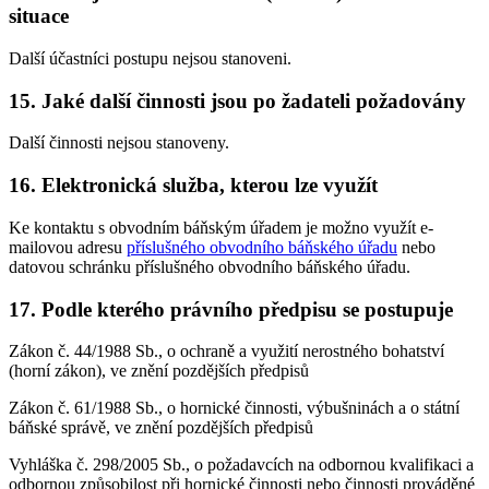
situace
Další účastníci postupu nejsou stanoveni.
15. Jaké další činnosti jsou po žadateli požadovány
Další činnosti nejsou stanoveny.
16. Elektronická služba, kterou lze využít
Ke kontaktu s obvodním báňským úřadem je možno využít e-
mailovou adresu
příslušného obvodního báňského úřadu
nebo
datovou schránku příslušného obvodního báňského úřadu.
17. Podle kterého právního předpisu se postupuje
Zákon č. 44/1988 Sb., o ochraně a využití nerostného bohatství
(horní zákon), ve znění pozdějších předpisů
Zákon č. 61/1988 Sb., o hornické činnosti, výbušninách a o státní
báňské správě, ve znění pozdějších předpisů
Vyhláška č. 298/2005 Sb., o požadavcích na odbornou kvalifikaci a
odbornou způsobilost při hornické činnosti nebo činnosti prováděné