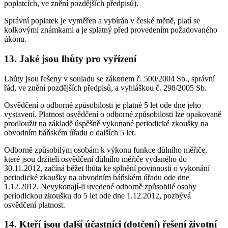
poplatcích, ve znění pozdějších předpisů).
Správní poplatek je vyměřen a vybírán v české měně, platí se
kolkovými známkami a je splatný před provedením požadovaného
úkonu.
13. Jaké jsou lhůty pro vyřízení
Lhůty jsou řešeny v souladu se zákonem č. 500/2004 Sb., správní
řád, ve znění pozdějších předpisů, a vyhláškou č. 298/2005 Sb.
Osvědčení o odborné způsobilosti je platné 5 let ode dne jeho
vystavení. Platnost osvědčení o odborné způsobilosti lze opakovaně
prodloužit na základě úspěšně vykonané periodické zkoušky na
obvodním báňském úřadu o dalších 5 let.
Odborně způsobilým osobám k výkonu funkce důlního měřiče,
které jsou držiteli osvědčení důlního měřiče vydaného do
30.11.2012, začíná běžet lhůta ke splnění povinnosti o vykonání
periodické zkoušky na obvodním báňském úřadu ode dne
1.12.2012. Nevykonají-li uvedené odborně způsobilé osoby
periodickou zkoušku do 5 let ode dne 1.12.2012, pozbývá
osvědčení platnost.
14. Kteří jsou další účastníci (dotčení) řešení životní