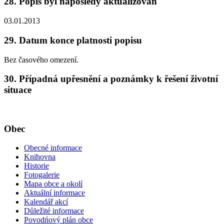
28. Popis byl naposledy aktualizován
03.01.2013
29. Datum konce platnosti popisu
Bez časového omezení.
30. Případná upřesnění a poznámky k řešení životní
situace
Obec
Obecné informace
Knihovna
Historie
Fotogalerie
Mapa obce a okolí
Aktuální informace
Kalendář akcí
Důležité informace
Povodńový plán obce