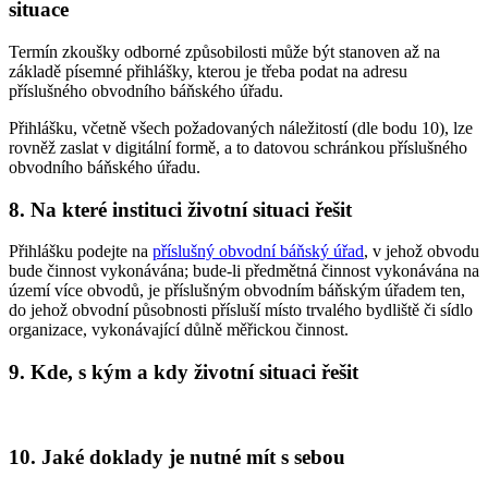
situace
Termín zkoušky odborné způsobilosti může být stanoven až na
základě písemné přihlášky, kterou je třeba podat na adresu
příslušného obvodního báňského úřadu.
Přihlášku, včetně všech požadovaných náležitostí (dle bodu 10), lze
rovněž zaslat v digitální formě, a to datovou schránkou příslušného
obvodního báňského úřadu.
8. Na které instituci životní situaci řešit
Přihlášku podejte na
příslušný obvodní báňský úřad
, v jehož obvodu
bude činnost vykonávána; bude-li předmětná činnost vykonávána na
území více obvodů, je příslušným obvodním báňským úřadem ten,
do jehož obvodní působnosti přísluší místo trvalého bydliště či sídlo
organizace, vykonávající důlně měřickou činnost.
9. Kde, s kým a kdy životní situaci řešit
10. Jaké doklady je nutné mít s sebou