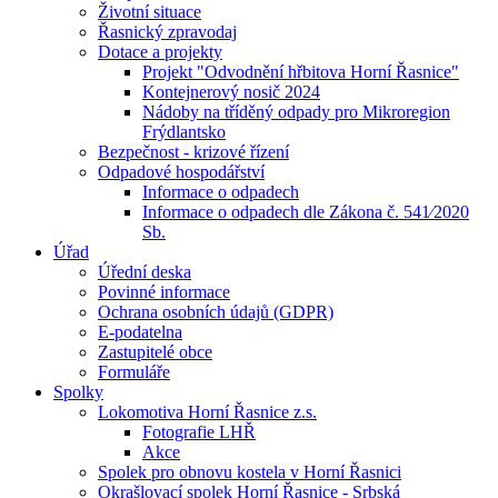
Životní situace
Řasnický zpravodaj
Dotace a projekty
Projekt "Odvodnění hřbitova Horní Řasnice"
Kontejnerový nosič 2024
Nádoby na tříděný odpady pro Mikroregion
Frýdlantsko
Bezpečnost - krizové řízení
Odpadové hospodářství
Informace o odpadech
Informace o odpadech dle Zákona č. 541⁄2020
Sb.
Úřad
Úřední deska
Povinné informace
Ochrana osobních údajů (GDPR)
E-podatelna
Zastupitelé obce
Formuláře
Spolky
Lokomotiva Horní Řasnice z.s.
Fotografie LHŘ
Akce
Spolek pro obnovu kostela v Horní Řasnici
Okrašlovací spolek Horní Řasnice - Srbská