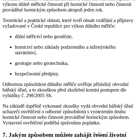
výkonu důlně měřické činnosti při hornické činnosti nebo činnosti
prováděné hornickým způsobem alespoň jeden rok.
Teoretické a praktické oblasti, které tvoří obsah vzdělání a přípravy
vyžadované v České republice pro výkon důlního měřiče:
důlní měřictví nebo geodézie,
hornictví nebo základy podzemního a inženýrského
stavitelství,
geologie nebo geotechnika,
bezpečnostní předpisy.
Odbornou způsobilost důlního měřiče ověřuje příslušný obvodní
báňský úřad, a to zkouškou před zkušební komisí postupem dle
vyhlášky č. 298/2005 Sb.
Na základě úspěšně vykonané zkoušky vydá obvodní báňský úřad
uchazeči osvědčení o odborné způsobilosti s vymezením druhu
hornické činnosti nebo činnosti prováděné hornickým způsobem.
Vystavení osvědčení podléhá správnímu poplatku.
7. Jakým způsobem můžete zahájit řešení životní