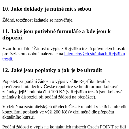
10. Jaké doklady je nutné mít s sebou
Žádné, totožnost žadatele se neověřuje.
11. Jaké jsou potřebné formuláře a kde jsou k
dispozici
Vzor formuláře "Žádost o výpis z Rejstříku trestů právnických osob
pro fyzickou osobu" naleznete na
internetových stránkách Rejstříku
trestů
.
12. Jaké jsou poplatky a jak je lze uhradit
Poplatek za podání žádosti o výpis v sídle Rejstříku trestů a
pověřených úřadech v České republice se hradí formou kolkové
známky, jejíž hodnota činí 100 Kč (v Rejstříku trestů jsou kolkové
známky k dispozici při podání žádosti na přepážce).
V cizině na zastupitelských úřadech České republiky je třeba uhradit
konzulární poplatek ve výši 200 Kč (v cizí měně dle přepočtu
aktuálního kurzu).
Podání žádosti o výpis na kontaktních místech Czech POINT se řídí