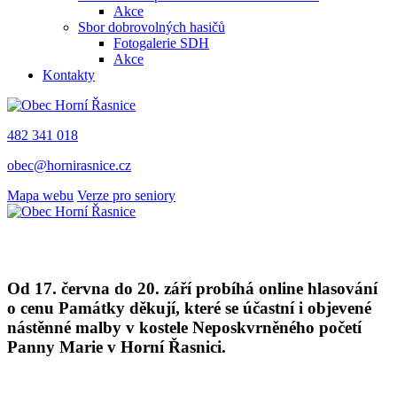
Akce
Sbor dobrovolných hasičů
Fotogalerie SDH
Akce
Kontakty
482 341 018
obec@hornirasnice.cz
Mapa webu
Verze pro seniory
Od 17. června do 20. září probíhá online hlasování
o cenu Památky děkují, které se účastní i objevené
nástěnné malby v kostele Neposkvrněného početí
Panny Marie v Horní Řasnici.