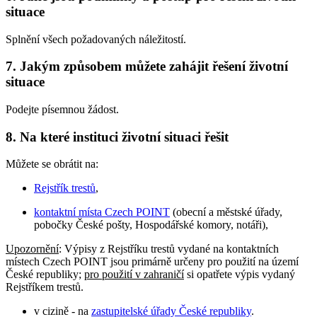
situace
Splnění všech požadovaných náležitostí.
7. Jakým způsobem můžete zahájit řešení životní
situace
Podejte písemnou žádost.
8. Na které instituci životní situaci řešit
Můžete se obrátit na:
Rejstřík trestů
,
kontaktní místa Czech POINT
(obecní a městské úřady,
pobočky České pošty, Hospodářské komory, notáři),
Upozornění
: Výpisy z Rejstříku trestů vydané na kontaktních
místech Czech POINT jsou primárně určeny pro použití na území
České republiky;
pro použití v zahraničí
si opatřete výpis vydaný
Rejstříkem trestů.
v cizině - na
zastupitelské úřady České republiky
.