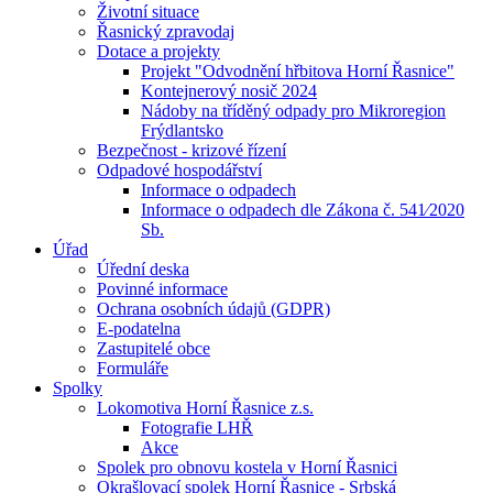
Životní situace
Řasnický zpravodaj
Dotace a projekty
Projekt "Odvodnění hřbitova Horní Řasnice"
Kontejnerový nosič 2024
Nádoby na tříděný odpady pro Mikroregion
Frýdlantsko
Bezpečnost - krizové řízení
Odpadové hospodářství
Informace o odpadech
Informace o odpadech dle Zákona č. 541⁄2020
Sb.
Úřad
Úřední deska
Povinné informace
Ochrana osobních údajů (GDPR)
E-podatelna
Zastupitelé obce
Formuláře
Spolky
Lokomotiva Horní Řasnice z.s.
Fotografie LHŘ
Akce
Spolek pro obnovu kostela v Horní Řasnici
Okrašlovací spolek Horní Řasnice - Srbská