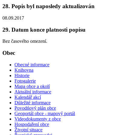
28. Popis byl naposledy aktualizován
08.09.2017
29. Datum konce platnosti popisu
Bez časového omezení.
Obec
Obecné informace
Knihovna
Historie
Fotogalerie
Mapa obce a okolí
Aktuální informace
Kalendář akcí
Důležité informace
Povodńový plán obce
Geoportál obce - mapový portál
Videodokumenty z obce
Hospodaření obce
Životní situace