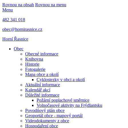
Rovnou na obsah
Rovnou na menu
Menu
482 341 018
obec@hornirasnice.cz
Horní Řasnice
Obec
Obecné informace
Knihovna
Historie
Fotogalerie
Mapa obce a okolí
Cyklostezky v obci a okolí
Aktuální informace
Kalendář akcí
Důležité informace
Požární poplachové směrnice
Volnočasové aktivity na Frýdlantsku
Povodńový plán obce
Geoportál obce - mapový portál
Videodokumenty z obce
Hospodaření obce