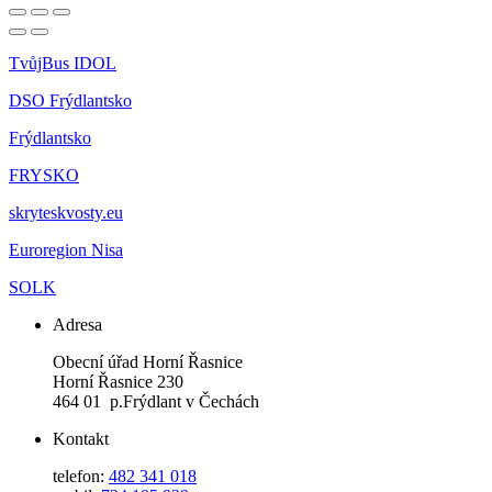
TvůjBus IDOL
DSO Frýdlantsko
Frýdlantsko
FRYSKO
skryteskvosty.eu
Euroregion Nisa
SOLK
Adresa
Obecní úřad Horní Řasnice
Horní Řasnice 230
464 01 p.Frýdlant v Čechách
Kontakt
telefon:
482 341 018