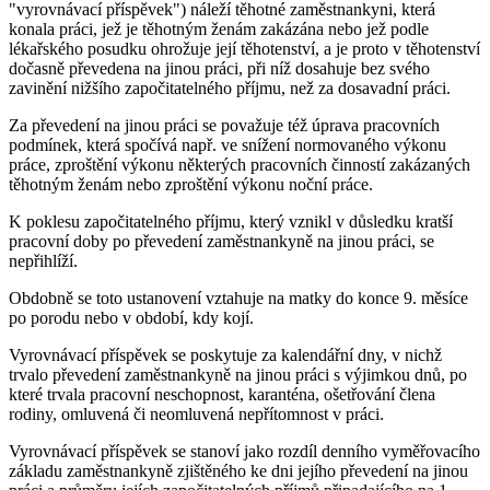
"vyrovnávací příspěvek") náleží těhotné zaměstnankyni, která
konala práci, jež je těhotným ženám zakázána nebo jež podle
lékařského posudku ohrožuje její těhotenství, a je proto v těhotenství
dočasně převedena na jinou práci, při níž dosahuje bez svého
zavinění nižšího započitatelného příjmu, než za dosavadní práci.
Za převedení na jinou práci se považuje též úprava pracovních
podmínek, která spočívá např. ve snížení normovaného výkonu
práce, zproštění výkonu některých pracovních činností zakázaných
těhotným ženám nebo zproštění výkonu noční práce.
K poklesu započitatelného příjmu, který vznikl v důsledku kratší
pracovní doby po převedení zaměstnankyně na jinou práci, se
nepřihlíží.
Obdobně se toto ustanovení vztahuje na matky do konce 9. měsíce
po porodu nebo v období, kdy kojí.
Vyrovnávací příspěvek se poskytuje za kalendářní dny, v nichž
trvalo převedení zaměstnankyně na jinou práci s výjimkou dnů, po
které trvala pracovní neschopnost, karanténa, ošetřování člena
rodiny, omluvená či neomluvená nepřítomnost v práci.
Vyrovnávací příspěvek se stanoví jako rozdíl denního vyměřovacího
základu zaměstnankyně zjištěného ke dni jejího převedení na jinou