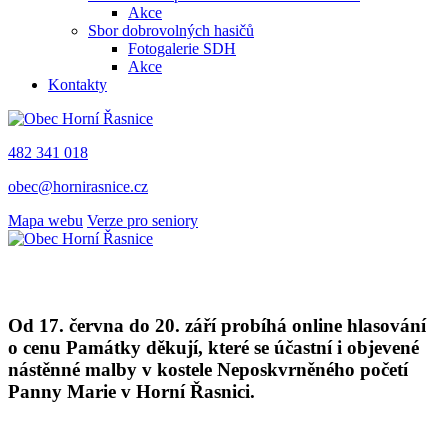
Akce
Sbor dobrovolných hasičů
Fotogalerie SDH
Akce
Kontakty
482 341 018
obec@hornirasnice.cz
Mapa webu
Verze pro seniory
Od 17. června do 20. září probíhá online hlasování
o cenu Památky děkují, které se účastní i objevené
nástěnné malby v kostele Neposkvrněného početí
Panny Marie v Horní Řasnici.