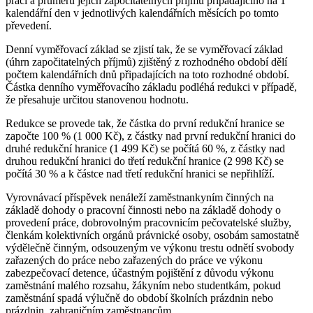
práci a průměru jejích započitatelných příjmů připadajícího na 1
kalendářní den v jednotlivých kalendářních měsících po tomto
převedení.
Denní vyměřovací základ se zjistí tak, že se vyměřovací základ
(úhrn započitatelných příjmů) zjištěný z rozhodného období dělí
počtem kalendářních dnů připadajících na toto rozhodné období.
Částka denního vyměřovacího základu podléhá redukci v případě,
že přesahuje určitou stanovenou hodnotu.
Redukce se provede tak, že částka do první redukční hranice se
započte 100 % (1 000 Kč), z částky nad první redukční hranici do
druhé redukční hranice (1 499 Kč) se počítá 60 %, z částky nad
druhou redukční hranici do třetí redukční hranice (2 998 Kč) se
počítá 30 % a k částce nad třetí redukční hranici se nepřihlíží.
Vyrovnávací příspěvek nenáleží zaměstnankyním činných na
základě dohody o pracovní činnosti nebo na základě dohody o
provedení práce, dobrovolným pracovnicím pečovatelské služby,
členkám kolektivních orgánů právnické osoby, osobám samostatně
výdělečně činným, odsouzeným ve výkonu trestu odnětí svobody
zařazených do práce nebo zařazených do práce ve výkonu
zabezpečovací detence, účastným pojištění z důvodu výkonu
zaměstnání malého rozsahu, žákyním nebo studentkám, pokud
zaměstnání spadá výlučně do období školních prázdnin nebo
prázdnin, zahraničním zaměstnancům.