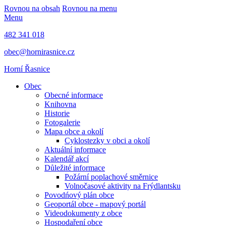
Rovnou na obsah
Rovnou na menu
Menu
482 341 018
obec@hornirasnice.cz
Horní Řasnice
Obec
Obecné informace
Knihovna
Historie
Fotogalerie
Mapa obce a okolí
Cyklostezky v obci a okolí
Aktuální informace
Kalendář akcí
Důležité informace
Požární poplachové směrnice
Volnočasové aktivity na Frýdlantsku
Povodńový plán obce
Geoportál obce - mapový portál
Videodokumenty z obce
Hospodaření obce