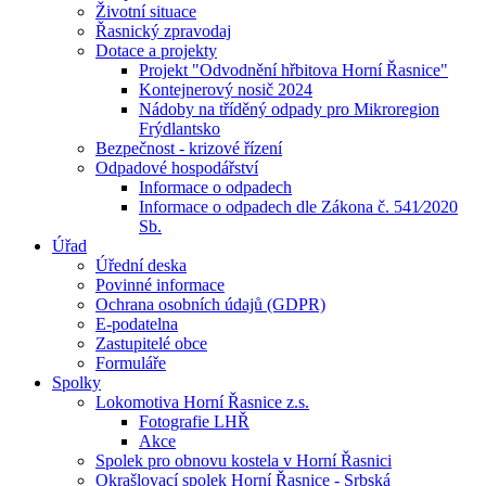
Životní situace
Řasnický zpravodaj
Dotace a projekty
Projekt "Odvodnění hřbitova Horní Řasnice"
Kontejnerový nosič 2024
Nádoby na tříděný odpady pro Mikroregion
Frýdlantsko
Bezpečnost - krizové řízení
Odpadové hospodářství
Informace o odpadech
Informace o odpadech dle Zákona č. 541⁄2020
Sb.
Úřad
Úřední deska
Povinné informace
Ochrana osobních údajů (GDPR)
E-podatelna
Zastupitelé obce
Formuláře
Spolky
Lokomotiva Horní Řasnice z.s.
Fotografie LHŘ
Akce
Spolek pro obnovu kostela v Horní Řasnici
Okrašlovací spolek Horní Řasnice - Srbská