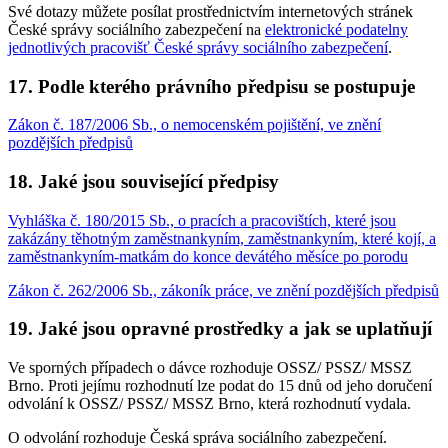
Své dotazy můžete posílat prostřednictvím internetových stránek
České správy sociálního zabezpečení na
elektronické podatelny
jednotlivých pracovišť České správy sociálního zabezpečení
.
17. Podle kterého právního předpisu se postupuje
Zákon č. 187/2006 Sb., o nemocenském pojištění, ve znění
pozdějších předpisů
18. Jaké jsou související předpisy
Vyhláška č. 180/2015 Sb., o pracích a pracovištích, které jsou
zakázány těhotným zaměstnankyním, zaměstnankyním, které kojí, a
zaměstnankyním-matkám do konce devátého měsíce po porodu
Zákon č. 262/2006 Sb., zákoník práce, ve znění pozdějších předpisů
19. Jaké jsou opravné prostředky a jak se uplatňují
Ve sporných případech o dávce rozhoduje OSSZ/ PSSZ/ MSSZ
Brno. Proti jejímu rozhodnutí lze podat do 15 dnů od jeho doručení
odvolání k OSSZ/ PSSZ/ MSSZ Brno, která rozhodnutí vydala.
O odvolání rozhoduje Česká správa sociálního zabezpečení.