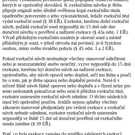
kterých se oprávněný dovolává. K exekučnímu návrhu je třeba
připojit originál nebo úředně ověřenou kopii exekučního titulu
opatřeného potvrzením o jeho vykonatelnosti, ledaže exekuční titul
vydal exekuční soud (§ 38 EŘ). Exekutor, kterému došel exekuční
návrh, požádá exekuční soud nejpozději do 15 dnů ode dne
doručení návrhu o pověření a nařízení exekuce (§ 43a odst. 1 EŘ).
Věcně příslušným exekučním soudem je okresní soud a místně
příslušným je soud, v jehož obvodu má povinný, je-li fyzickou
osobou, místo svého trvalého pobytu (§ 45 odst. 1 a 2 EŘ).
Pokud exekuční návrh neobsahuje všechny stanovené náležitosti
nebo je nesrozumitelný anebo neurčitý, vyzve nejpozději do 15 dnů
exekutor, kterému byl doručen návrh na nařízení exekuce,
oprávněného, aby návrh opravil nebo doplnil, určí mu lhůtu a poučí
ho o tom, jak je třeba opravu nebo doplnění provést. Není-li v
určené lhůtě návrh řádně opraven nebo doplněn a v řízení nelze pro
tento nedostatek pokračovat nebo není-li přiložen exekuční titul,
exekutor usnesením exekuční návrh odmítne. O těchto následcích
musí být oprávněný poučen. Jestliže nejsou splněny všechny
zákonem stanovené předpoklady pro vedení exekuce a exekuční
návrh nebude odmítnut, exekutor exekuční návrh usnesením
nejpozději ve lhůtě 15 dní od doručení pověření od exekučního
soudu zamítne (§ 39 EŘ).
Poté, co byla exekuce zapsána do rejstříku zahájených exekucí,