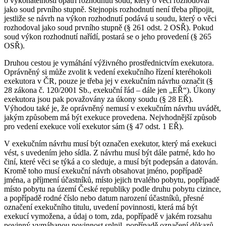
o vykonatelnosti opatří rozhodnutí soud, který o věci rozhodoval
jako soud prvního stupně. Stejnopis rozhodnutí není třeba připojit,
jestliže se návrh na výkon rozhodnutí podává u soudu, který o věci
rozhodoval jako soud prvního stupně (§ 261 odst. 2 OSŘ). Pokud
soud výkon rozhodnutí nařídí, postará se o jeho provedení (§ 265
OSŘ).
Druhou cestou je vymáhání výživného prostřednictvím exekutora.
Oprávněný si může zvolit k vedení exekučního řízení kteréhokoli
exekutora v ČR, pouze je třeba jej v exekučním návrhu označit (§
28 zákona č. 120/2001 Sb., exekuční řád – dále jen „EŘ“). Úkony
exekutora jsou pak považovány za úkony soudu (§ 28 EŘ).
Výhodou také je, že oprávněný nemusí v exekučním návrhu uvádět,
jakým způsobem má být exekuce provedena. Nejvhodnější způsob
pro vedení exekuce volí exekutor sám (§ 47 odst. 1 EŘ).
V exekučním návrhu musí být označen exekutor, který má exekuci
vést, s uvedením jeho sídla. Z návrhu musí být dále patrné, kdo ho
činí, které věci se týká a co sleduje, a musí být podepsán a datován.
Kromě toho musí exekuční návrh obsahovat jméno, popřípadě
jména, a příjmení účastníků, místo jejich trvalého pobytu, popřípadě
místo pobytu na území České republiky podle druhu pobytu cizince,
a popřípadě rodné číslo nebo datum narození účastníků, přesné
označení exekučního titulu, uvedení povinnosti, která má být
exekucí vymožena, a údaj o tom, zda, popřípadě v jakém rozsahu
povinný vymáhanou povinnost splnil, popřípadě označení důkazů,