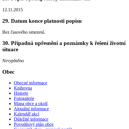
12.11.2015
29. Datum konce platnosti popisu
Bez časového omezení.
30. Případná upřesnění a poznámky k řešení životní
situace
Nevyplněno
Obec
Obecné informace
Knihovna
Historie
Fotogalerie
Mapa obce a okolí
Aktuální informace
Kalendář akcí
Důležité informace
Povodńový plán obce