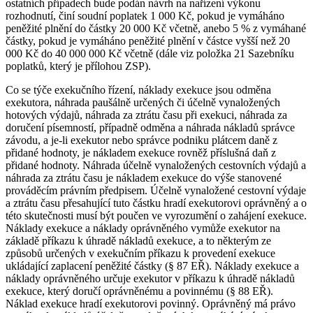
ostatních případech bude podán návrh na nařízení výkonu
rozhodnutí, činí soudní poplatek 1 000 Kč, pokud je vymáháno
peněžité plnění do částky 20 000 Kč včetně, anebo 5 % z vymáhané
částky, pokud je vymáháno peněžité plnění v částce vyšší než 20
000 Kč do 40 000 000 Kč včetně (dále viz položka 21 Sazebníku
poplatků, který je přílohou ZSP).
Co se týče exekučního řízení, náklady exekuce jsou odměna
exekutora, náhrada paušálně určených či účelně vynaložených
hotových výdajů, náhrada za ztrátu času při exekuci, náhrada za
doručení písemností, případně odměna a náhrada nákladů správce
závodu, a je-li exekutor nebo správce podniku plátcem daně z
přidané hodnoty, je nákladem exekuce rovněž příslušná daň z
přidané hodnoty. Náhrada účelně vynaložených cestovních výdajů a
náhrada za ztrátu času je nákladem exekuce do výše stanovené
prováděcím právním předpisem. Účelně vynaložené cestovní výdaje
a ztrátu času přesahující tuto částku hradí exekutorovi oprávněný a o
této skutečnosti musí být poučen ve vyrozumění o zahájení exekuce.
Náklady exekuce a náklady oprávněného vymůže exekutor na
základě příkazu k úhradě nákladů exekuce, a to některým ze
způsobů určených v exekučním příkazu k provedení exekuce
ukládající zaplacení peněžité částky (§ 87 EŘ). Náklady exekuce a
náklady oprávněného určuje exekutor v příkazu k úhradě nákladů
exekuce, který doručí oprávněnému a povinnému (§ 88 EŘ).
Náklad exekuce hradí exekutorovi povinný. Oprávněný má právo