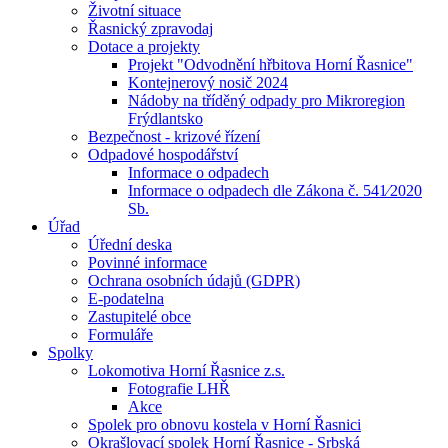
Životní situace
Řasnický zpravodaj
Dotace a projekty
Projekt "Odvodnění hřbitova Horní Řasnice"
Kontejnerový nosič 2024
Nádoby na tříděný odpady pro Mikroregion
Frýdlantsko
Bezpečnost - krizové řízení
Odpadové hospodářství
Informace o odpadech
Informace o odpadech dle Zákona č. 541⁄2020
Sb.
Úřad
Úřední deska
Povinné informace
Ochrana osobních údajů (GDPR)
E-podatelna
Zastupitelé obce
Formuláře
Spolky
Lokomotiva Horní Řasnice z.s.
Fotografie LHŘ
Akce
Spolek pro obnovu kostela v Horní Řasnici
Okrašlovací spolek Horní Řasnice - Srbská