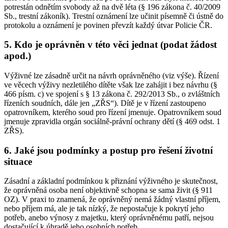
potrestán odnětím svobody až na dvě léta (§ 196 zákona č. 40/2009
Sb., trestní zákoník). Trestní oznámení lze učinit písemně či ústně do
protokolu a oznámení je povinen převzít každý útvar Policie ČR.
5. Kdo je oprávněn v této věci jednat (podat žádost
apod.)
Výživné lze zásadně určit na návrh oprávněného (viz výše). Řízení
ve věcech výživy nezletilého dítěte však lze zahájit i bez návrhu (§
466 písm. c) ve spojení s § 13 zákona č. 292/2013 Sb., o zvláštních
řízeních soudních, dále jen „ZŘS“). Dítě je v řízení zastoupeno
opatrovníkem, kterého soud pro řízení jmenuje. Opatrovníkem soud
jmenuje zpravidla orgán sociálně-právní ochrany dětí (§ 469 odst. 1
ZŘS).
6. Jaké jsou podmínky a postup pro řešení životní
situace
Zásadní a základní podmínkou k přiznání výživného je skutečnost,
že oprávněná osoba není objektivně schopna se sama živit (§ 911
OZ). V praxi to znamená, že oprávněný nemá žádný vlastní příjem,
nebo příjem má, ale je tak nízký, že nepostačuje k pokrytí jeho
potřeb, anebo výnosy z majetku, který oprávněnému patří, nejsou
dostačující k úhradě jeho osobních potřeb.