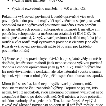
Výživné mezi manžely - § 697 OZ
Výživné rozvedeného manžela - § 760 a násl. OZ
Pokud má vyživovací povinnost k osobě oprávněné více osob
povinných, a tito povinní mají vůči oprávněnému stejné postavení,
odpovídá rozsah vyživovací povinnosti každého z nich poměru
jejích majetkových poměrů, schopností a možností k majetkovým
poměrům, schopnostem a možnostem ostatních (§ 914 OZ). To
mimo jiné znamená, že vyživovací povinnost k dítěti mají oba jeho
rodiče a vůči rodiči mají vyživovací povinnost všechny jeho děti.
Rozsah vyživovací povinnosti může být ovšem pro každého
povinného odlišný.
Výživné se plní v pravidelných dávkách a je splatné vždy na měsíc
dopředu, ledaže soud rozhodl jinak nebo se osoba výživou povinná
dohodla s osobou oprávněnou jinak (§ 921 OZ). Plnění výživného
lze poskytovat nejen v penězích, ale také naturálně (poskytováním
bydlení, výkonem osobní péče, péčí o společnou domácnost apod.).
Mimo jiné se osoba, která neplní vyživovací povinnost, může
dopustit trestného činu zanedbání výživy. Dopustí se jej ten, kdo
neplní, byť i z nedbalosti, svou zákonnou povinnost vyživovat nebo
zaopatřovat jiného po dobu delší než čtyři měsíce, a bude potrestán
odnětím svobody až na jeden rok. Ten, kdo se úmyslně vyhýbá
takové své zákonné povinnosti po dobu delší než čtyři měsíce, bude