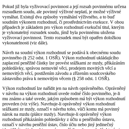
Pokud již byla vyživovací povinnost a její rozsah povinnému určena
rozsudkem soudu, ale povinný výživné neplatí, je možné výživné
vymáhat. Existují dva způsoby vymáhání výživného, a to buď
soudním výkonem rozhodnutí, či prostřednictvím exekuce. V obou
případech je základem pro výkon rozhodnutí exekuční titul, kterým
je vykonatelný rozsudek soudu, jímž byla povinnému uložena
vyživovací povinnost. Tento rozsudek musí být opatřen doložkou
vykonatelnosti (viz dále).
Návrh na soudní výkon rozhodnutí se podává k obecnému soudu
povinného (§ 252 odst. 1 OSŘ). Výkon rozhodnutí ukládajícího
zaplacení peněžité částky lze provést srážkami ze mzdy, přikázáním
pohledávky, správou nemovité věci, prodejem movitých věcí a
nemovitých věcí, postižením závodu a zřízením soudcovského
zástavního práva k nemovitým věcem (§ 258 odst. 1 OSŘ).
Výkon rozhodnutí lze nařídit jen na návrh oprávněného. Oprávněný
v návrhu na výkon rozhodnutí uvede rodné číslo povinného, je-li
mu známo a také uvede, jakým způsobem má být výkon rozhodnutí
proveden (viz výše). Navrhuje-li oprávněný výkon rozhodnutí
srážkami ze mzdy, označí v návrhu toho, vůči komu má povinný
nárok na mzdu (plátce mzdy). Navrhuje-li oprávněný výkon
rozhodnutí přikázáním pohledávky z účtu u peněžního ústavu,
označí v návrhu peněžní ústav, číslo účtu nebo jiný jedinečný