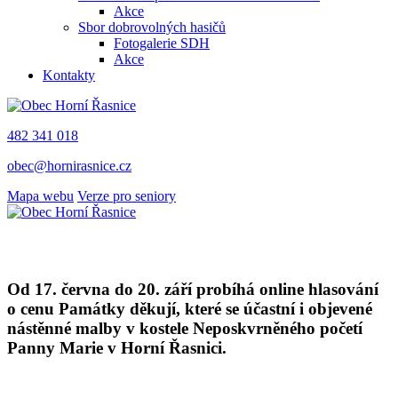
Akce
Sbor dobrovolných hasičů
Fotogalerie SDH
Akce
Kontakty
482 341 018
obec@hornirasnice.cz
Mapa webu
Verze pro seniory
Od 17. června do 20. září probíhá online hlasování
o cenu Památky děkují, které se účastní i objevené
nástěnné malby v kostele Neposkvrněného početí
Panny Marie v Horní Řasnici.