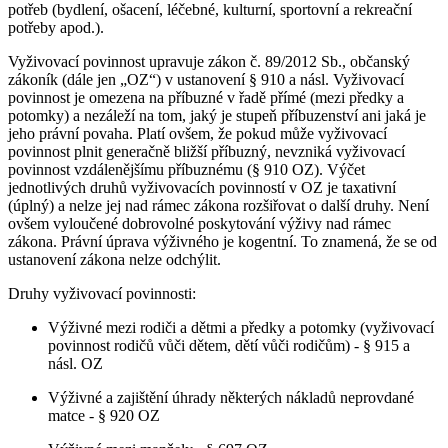
potřeb (bydlení, ošacení, léčebné, kulturní, sportovní a rekreační
potřeby apod.).
Vyživovací povinnost upravuje zákon č. 89/2012 Sb., občanský
zákoník (dále jen „OZ“) v ustanovení § 910 a násl. Vyživovací
povinnost je omezena na příbuzné v řadě přímé (mezi předky a
potomky) a nezáleží na tom, jaký je stupeň příbuzenství ani jaká je
jeho právní povaha. Platí ovšem, že pokud může vyživovací
povinnost plnit generačně bližší příbuzný, nevzniká vyživovací
povinnost vzdálenějšímu příbuznému (§ 910 OZ). Výčet
jednotlivých druhů vyživovacích povinností v OZ je taxativní
(úplný) a nelze jej nad rámec zákona rozšiřovat o další druhy. Není
ovšem vyloučené dobrovolné poskytování výživy nad rámec
zákona. Právní úprava výživného je kogentní. To znamená, že se od
ustanovení zákona nelze odchýlit.
Druhy vyživovací povinnosti:
Výživné mezi rodiči a dětmi a předky a potomky (vyživovací
povinnost rodičů vůči dětem, dětí vůči rodičům) - § 915 a
násl. OZ
Výživné a zajištění úhrady některých nákladů neprovdané
matce - § 920 OZ