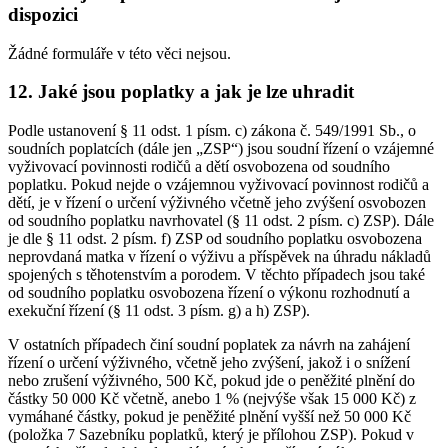
dispozici
Žádné formuláře v této věci nejsou.
12. Jaké jsou poplatky a jak je lze uhradit
Podle ustanovení § 11 odst. 1 písm. c) zákona č. 549/1991 Sb., o
soudních poplatcích (dále jen „ZSP“) jsou soudní řízení o vzájemné
vyživovací povinnosti rodičů a dětí osvobozena od soudního
poplatku. Pokud nejde o vzájemnou vyživovací povinnost rodičů a
dětí, je v řízení o určení výživného včetně jeho zvýšení osvobozen
od soudního poplatku navrhovatel (§ 11 odst. 2 písm. c) ZSP). Dále
je dle § 11 odst. 2 písm. f) ZSP od soudního poplatku osvobozena
neprovdaná matka v řízení o výživu a příspěvek na úhradu nákladů
spojených s těhotenstvím a porodem. V těchto případech jsou také
od soudního poplatku osvobozena řízení o výkonu rozhodnutí a
exekuční řízení (§ 11 odst. 3 písm. g) a h) ZSP).
V ostatních případech činí soudní poplatek za návrh na zahájení
řízení o určení výživného, včetně jeho zvýšení, jakož i o snížení
nebo zrušení výživného, 500 Kč, pokud jde o peněžité plnění do
částky 50 000 Kč včetně, anebo 1 % (nejvýše však 15 000 Kč) z
vymáhané částky, pokud je peněžité plnění vyšší než 50 000 Kč
(položka 7 Sazebníku poplatků, který je přílohou ZSP). Pokud v