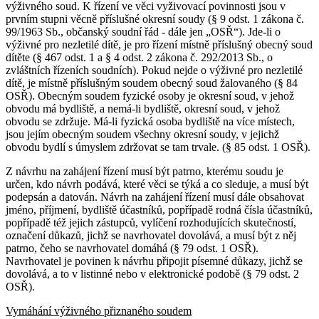
výživného soud. K řízení ve věci vyživovací povinnosti jsou v
prvním stupni věcně příslušné okresní soudy (§ 9 odst. 1 zákona č.
99/1963 Sb., občanský soudní řád - dále jen „OSŘ“). Jde-li o
výživné pro nezletilé dítě, je pro řízení místně příslušný obecný soud
dítěte (§ 467 odst. 1 a § 4 odst. 2 zákona č. 292/2013 Sb., o
zvláštních řízeních soudních). Pokud nejde o výživné pro nezletilé
dítě, je místně příslušným soudem obecný soud žalovaného (§ 84
OSŘ). Obecným soudem fyzické osoby je okresní soud, v jehož
obvodu má bydliště, a nemá-li bydliště, okresní soud, v jehož
obvodu se zdržuje. Má-li fyzická osoba bydliště na více místech,
jsou jejím obecným soudem všechny okresní soudy, v jejichž
obvodu bydlí s úmyslem zdržovat se tam trvale. (§ 85 odst. 1 OSŘ).
Z návrhu na zahájení řízení musí být patrno, kterému soudu je
určen, kdo návrh podává, které věci se týká a co sleduje, a musí být
podepsán a datován. Návrh na zahájení řízení musí dále obsahovat
jméno, příjmení, bydliště účastníků, popřípadě rodná čísla účastníků,
popřípadě též jejich zástupců, vylíčení rozhodujících skutečností,
označení důkazů, jichž se navrhovatel dovolává, a musí být z něj
patrno, čeho se navrhovatel domáhá (§ 79 odst. 1 OSŘ).
Navrhovatel je povinen k návrhu připojit písemné důkazy, jichž se
dovolává, a to v listinné nebo v elektronické podobě (§ 79 odst. 2
OSŘ).
Vymáhání výživného přiznaného soudem