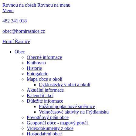
Rovnou na obsah
Rovnou na menu
Menu
482 341 018
obec@hornirasnice.cz
Horní Řasnice
Obec
Obecné informace
Knihovna
Historie
Fotogalerie
Mapa obce a okolí
Cyklostezky v obci a okolí
Aktuální informace
Kalendář akcí
Důležité informace
Požární poplachové směrnice
Volnočasové aktivity na Frýdlantsku
Povodńový plán obce
Geoportál obce - mapový portál
Videodokumenty z obce
Hospodaření obce