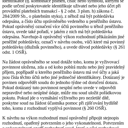
identifikátor (tj. kombinace písmen, číslic nebo symbolů, kterými se
podle určení poskytovatele identifikuje uživatel nebo jeho účet při
provádění platebních transakcí - § 2 odst. 3 písm. h) zákona č.
284/2009 Sb., o platebním styku), z něhož má být pohledávka
odepsána, a číslo účtu oprávněného vedeného u peněžního ústavu.
Pokud oprávněný označení více účtů povinného u téhož peněžního
ústavu, uvede také pořadí, v jakém z nich má být pohledávka
odepsána. Navrhuje-li oprávněný výkon rozhodnutí přikázáním jiné
peněžité pohledávky, označí v návrhu osobu, vůči které má povinný
pohledávku (dlužník povinného), a uvede důvod pohledávky (§ 261
odst. 1 OSŘ).
Na žádost oprávněného se soud dotáže toho, komu je vyživovací
povinnost uložena, zda a od koho pobírá mzdu nebo jiný pravidelný
příjem, popřípadě u kterého peněžního ústavu má své účty a jaká
jsou čísla těchto účtů nebo jiné jedinečné identifikátory. Dotázaný je
povinen odpovědět soudu do jednoho týdne od doručení dotazu.
Pokud dotázaný tuto povinnost nesplní nebo uvede v odpovědi
nepravdivé nebo neúplné údaje, může mu soud uložit pořádkovou
pokutu. Pokud jde o vymáhání výživného pro nezletilé dítě,
poskytne soud na žádost účastníka pomoc při zjišťování bydliště
toho, komu z rozhodnutí vyplývá povinnost (§ 260 OSŘ).
K návrhu na výkon rozhodnutí musí oprávněný připojit stejnopis
rozhodnutí, opatřený potvrzením o jeho vykonatelnosti. Potvrzením