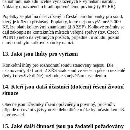
na náhradu nákladů účelně vynaložených k vymáhání nároku.
Náklady oprávněného hradí oprávněnému povinný (§ 87 EŘ).
Poplatky se platí na účet zřízený u České národní banky pro soud,
který je k řízení příslušný. Poplatky, které nejsou vyšší než 5 000
Kč, lze platit kolkovými známkami (§ 8 ZSP). Kolkové známky se
dají zakoupit na kontaktních místech veřejné správy (tzv. Czech
POINT) nebo na vybraných poštách, případně i u soudu, pokud
daný soud tyto kolkové známky nabízí.
13. Jaké jsou lhůty pro vyřízení
Konkrétní lhůty pro rozhodnutí soudu stanoveny nejsou. Dle
ustanovení § 471 odst. 2 ZŘS však soud ve věcech péče o nezletilé
(tedy i o výživě dítěte) rozhoduje s největším urychlením.
14. Kteří jsou další účastníci (dotčení) řešení životní
situace
Obecně jsou účastníky řízení oprávněný a povinný, přičemž v
případě určování výživy nezletilého dítěte může být účastníkem též
navrhovatel.
15. Jaké další činnosti jsou po žadateli požadovány