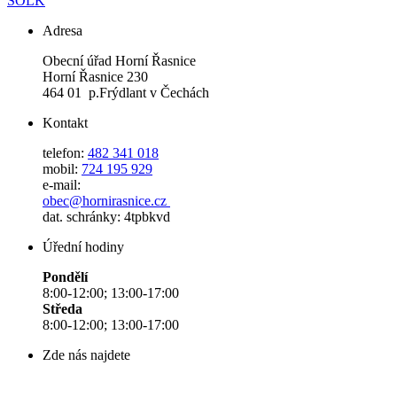
SOLK
Adresa
Obecní úřad Horní Řasnice
Horní Řasnice 230
464 01 p.Frýdlant v Čechách
Kontakt
telefon:
482 341 018
mobil:
724 195 929
e-mail:
obec@hornirasnice.cz
dat. schránky: 4tpbkvd
Úřední hodiny
Pondělí
8:00-12:00; 13:00-17:00
Středa
8:00-12:00; 13:00-17:00
Zde nás najdete