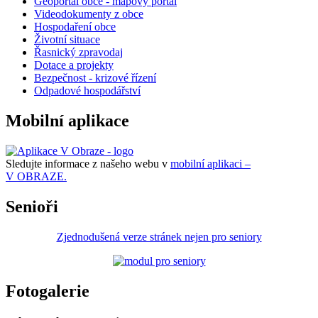
Geoportál obce - mapový portál
Videodokumenty z obce
Hospodaření obce
Životní situace
Řasnický zpravodaj
Dotace a projekty
Bezpečnost - krizové řízení
Odpadové hospodářství
Mobilní aplikace
Sledujte informace z našeho webu v
mobilní aplikaci –
V OBRAZE.
Senioři
Zjednodušená verze stránek nejen pro seniory
Fotogalerie