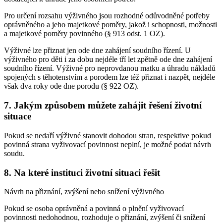
Pro určení rozsahu výživného jsou rozhodné odůvodněné potřeby
oprávněného a jeho majetkové poměry, jakož i schopnosti, možnosti
a majetkové poměry povinného (§ 913 odst. 1 OZ).
Výživné lze přiznat jen ode dne zahájení soudního řízení. U
výživného pro děti i za dobu nejdéle tří let zpětně ode dne zahájení
soudního řízení. Výživné pro neprovdanou matku a úhradu nákladů
spojených s těhotenstvím a porodem lze též přiznat i nazpět, nejdéle
však dva roky ode dne porodu (§ 922 OZ).
7. Jakým způsobem můžete zahájit řešení životní
situace
Pokud se nedaří výživné stanovit dohodou stran, respektive pokud
povinná strana vyživovací povinnost neplní, je možné podat návrh
soudu.
8. Na které instituci životní situaci řešit
Návrh na přiznání, zvýšení nebo snížení výživného
Pokud se osoba oprávněná a povinná o plnění vyživovací
povinnosti nedohodnou, rozhoduje o přiznání, zvýšení či snížení