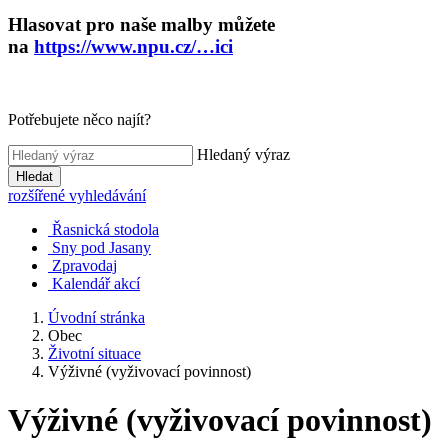
Hlasovat pro naše malby můžete
na
https://www.npu.cz/…ici
Potřebujete něco najít?
Hledaný výraz
Hledat
rozšířené vyhledávání
Řasnická stodola
Sny pod Jasany
Zpravodaj
Kalendář akcí
Úvodní stránka
Obec
Životní situace
Výživné (vyživovací povinnost)
Výživné (vyživovací povinnost)