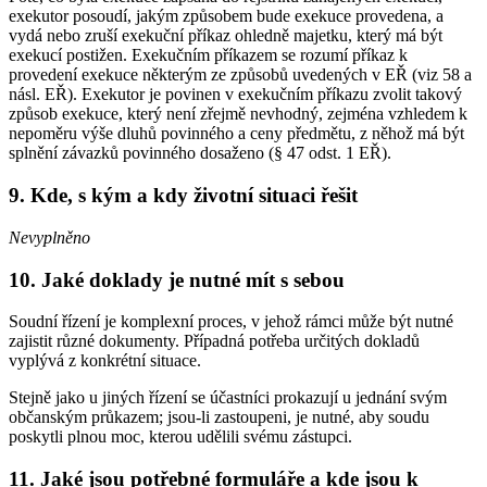
exekutor posoudí, jakým způsobem bude exekuce provedena, a
vydá nebo zruší exekuční příkaz ohledně majetku, který má být
exekucí postižen. Exekučním příkazem se rozumí příkaz k
provedení exekuce některým ze způsobů uvedených v EŘ (viz 58 a
násl. EŘ). Exekutor je povinen v exekučním příkazu zvolit takový
způsob exekuce, který není zřejmě nevhodný, zejména vzhledem k
nepoměru výše dluhů povinného a ceny předmětu, z něhož má být
splnění závazků povinného dosaženo (§ 47 odst. 1 EŘ).
9. Kde, s kým a kdy životní situaci řešit
Nevyplněno
10. Jaké doklady je nutné mít s sebou
Soudní řízení je komplexní proces, v jehož rámci může být nutné
zajistit různé dokumenty. Případná potřeba určitých dokladů
vyplývá z konkrétní situace.
Stejně jako u jiných řízení se účastníci prokazují u jednání svým
občanským průkazem; jsou-li zastoupeni, je nutné, aby soudu
poskytli plnou moc, kterou udělili svému zástupci.
11. Jaké jsou potřebné formuláře a kde jsou k