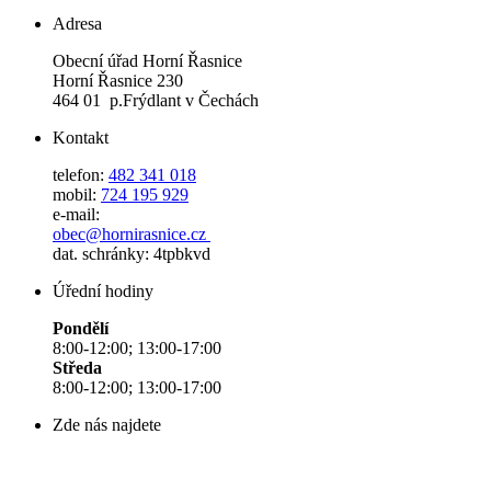
Adresa
Obecní úřad Horní Řasnice
Horní Řasnice 230
464 01 p.Frýdlant v Čechách
Kontakt
telefon:
482 341 018
mobil:
724 195 929
e-mail:
obec@hornirasnice.cz
dat. schránky: 4tpbkvd
Úřední hodiny
Pondělí
8:00-12:00; 13:00-17:00
Středa
8:00-12:00; 13:00-17:00
Zde nás najdete