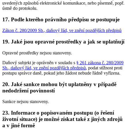
uvedených způsobů elektronické komunikace, nebo písemně, popř.
ústně do protokolu.
17. Podle kterého právního předpisu se postupuje
Zákon č. 280/2009 Sb., daňový řád, ve znění pozdějších předpisů
19. Jaké jsou opravné prostředky a jak se uplatňují
Opravné prostředky nejsou stanoveny.
Daňový subjekt je oprávněn v souladu s
§ 261 zákona č. 280/2009
Sb., daňový řád, ve znění pozdějších předpisů
, podat stížnost proti
postupu správce daně, pokud jeho žádost nebude řádně vyřízena.
20. Jaké sankce mohou být uplatněny v případě
nedodržení povinností
Sankce nejsou stanoveny.
23. Informace o popisovaném postupu (o řešení
životní situace) je možné získat také z jiných zdrojů
a v jiné formě