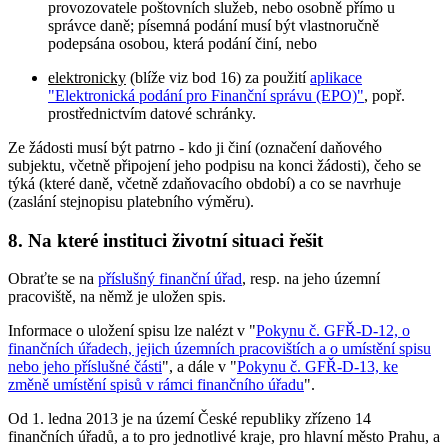
provozovatele poštovních služeb, nebo osobně přímo u
správce daně; písemná podání musí být vlastnoručně
podepsána osobou, která podání činí, nebo
elektronicky
(blíže viz bod 16) za použití
aplikace
"Elektronická podání pro Finanční správu (EPO)"
, popř.
prostřednictvím datové schránky.
Ze žádosti musí být patrno - kdo ji činí (označení daňového
subjektu, včetně připojení jeho podpisu na konci žádosti), čeho se
týká (které daně, včetně zdaňovacího období) a co se navrhuje
(zaslání stejnopisu platebního výměru).
8. Na které instituci životní situaci řešit
Obraťte se na
příslušný finanční úřad
, resp. na jeho územní
pracoviště, na němž je uložen spis.
Informace o uložení spisu lze nalézt v "
Pokynu č. GFŘ-D-12, o
finančních úřadech, jejich územních pracovištích a o umístění spisu
nebo jeho příslušné části
", a dále v "
Pokynu č. GFŘ-D-13, ke
změně umístění spisů v rámci finančního úřadu
".
Od 1. ledna 2013 je na území České republiky zřízeno 14
finančních úřadů, a to pro jednotlivé kraje, pro hlavní město Prahu, a