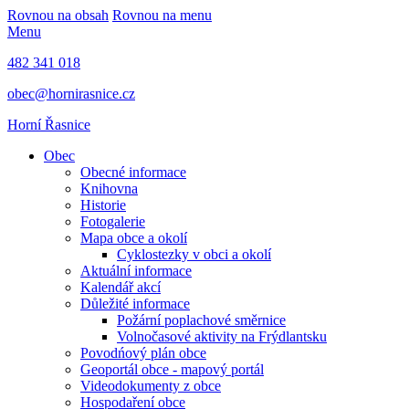
Rovnou na obsah
Rovnou na menu
Menu
482 341 018
obec@hornirasnice.cz
Horní Řasnice
Obec
Obecné informace
Knihovna
Historie
Fotogalerie
Mapa obce a okolí
Cyklostezky v obci a okolí
Aktuální informace
Kalendář akcí
Důležité informace
Požární poplachové směrnice
Volnočasové aktivity na Frýdlantsku
Povodńový plán obce
Geoportál obce - mapový portál
Videodokumenty z obce
Hospodaření obce