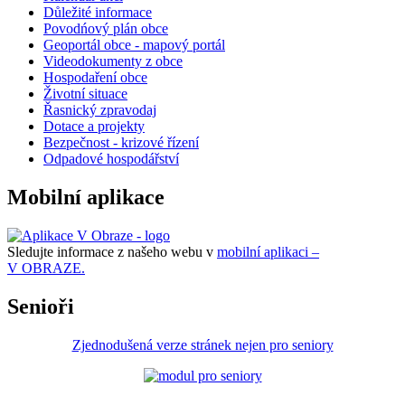
Důležité informace
Povodńový plán obce
Geoportál obce - mapový portál
Videodokumenty z obce
Hospodaření obce
Životní situace
Řasnický zpravodaj
Dotace a projekty
Bezpečnost - krizové řízení
Odpadové hospodářství
Mobilní aplikace
Sledujte informace z našeho webu v
mobilní aplikaci –
V OBRAZE.
Senioři
Zjednodušená verze stránek nejen pro seniory