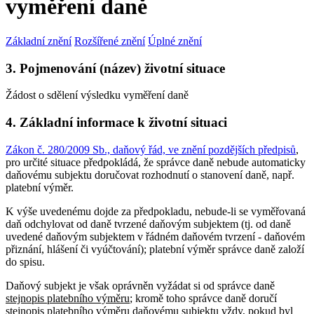
vyměření daně
Základní znění
Rozšířené znění
Úplné znění
3. Pojmenování (název) životní situace
Žádost o sdělení výsledku vyměření daně
4. Základní informace k životní situaci
Zákon č. 280/2009 Sb., daňový řád, ve znění pozdějších předpisů
,
pro určité situace předpokládá, že správce daně nebude automaticky
daňovému subjektu doručovat rozhodnutí o stanovení daně, např.
platební výměr.
K výše uvedenému dojde za předpokladu, nebude-li se vyměřovaná
daň odchylovat od daně tvrzené daňovým subjektem (tj. od daně
uvedené daňovým subjektem v řádném daňovém tvrzení - daňovém
přiznání, hlášení či vyúčtování); platební výměr správce daně založí
do spisu.
Daňový subjekt je však oprávněn vyžádat si od správce daně
stejnopis platebního výměru
; kromě toho správce daně doručí
stejnopis platebního výměru daňovému subjektu vždy, pokud byl