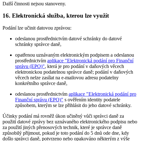
Další činnosti nejsou stanoveny.
16. Elektronická služba, kterou lze využít
Podání lze učinit datovou zprávou:
odeslanou prostřednictvím datové schránky do datové
schránky správce daně,
opatřenou uznávaným elektronickým podpisem a odeslanou
prostřednictvím
aplikace "Elektronická podání pro Finanční
správu (EPO)"
, která je pro podání v daňových věcech
elektronickou podatelnou správce daně; podání v daňových
věcech nelze zasílat na e-mailovou adresu podatelny
konkrétního správce daně,
odeslanou prostřednictvím
aplikace "Elektronická podání pro
Finanční správu (EPO)"
s ověřením identity podatele
způsobem, kterým se lze přihlásit do jeho datové schránky.
Účinky podání má rovněž úkon učiněný vůči správci daně za
použití datové zprávy bez uznávaného elektronického podpisu nebo
za použití jiných přenosových technik, které je správce daně
způsobilý přijmout, pokud je toto podání do 5 dnů ode dne, kdy
došlo správci daně, potvrzeno nebo opakováno některým z výše