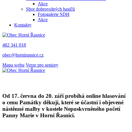
Akce
Sbor dobrovolných hasičů
Fotogalerie SDH
Akce
Kontakty
482 341 018
obec@hornirasnice.cz
Mapa webu
Verze pro seniory
Od 17. června do 20. září probíhá online hlasování
o cenu Památky děkují, které se účastní i objevené
nástěnné malby v kostele Neposkvrněného početí
Panny Marie v Horní Řasnici.