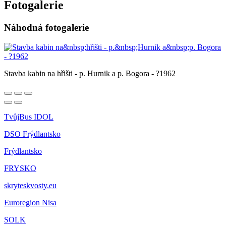
Fotogalerie
Náhodná fotogalerie
Stavba kabin na hřišti - p. Hurnik a p. Bogora - ?1962
TvůjBus IDOL
DSO Frýdlantsko
Frýdlantsko
FRYSKO
skryteskvosty.eu
Euroregion Nisa
SOLK