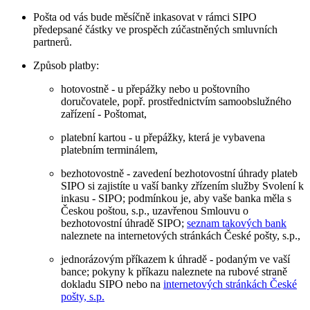
Pošta od vás bude měsíčně inkasovat v rámci SIPO
předepsané částky ve prospěch zúčastněných smluvních
partnerů.
Způsob platby:
hotovostně - u přepážky nebo u poštovního
doručovatele, popř. prostřednictvím samoobslužného
zařízení - Poštomat,
platební kartou - u přepážky, která je vybavena
platebním terminálem,
bezhotovostně - zavedení bezhotovostní úhrady plateb
SIPO si zajistíte u vaší banky zřízením služby Svolení k
inkasu - SIPO; podmínkou je, aby vaše banka měla s
Českou poštou, s.p., uzavřenou Smlouvu o
bezhotovostní úhradě SIPO;
seznam takových bank
naleznete na internetových stránkách České pošty, s.p.,
jednorázovým příkazem k úhradě - podaným ve vaší
bance; pokyny k příkazu naleznete na rubové straně
dokladu SIPO nebo na
internetových stránkách České
pošty, s.p.