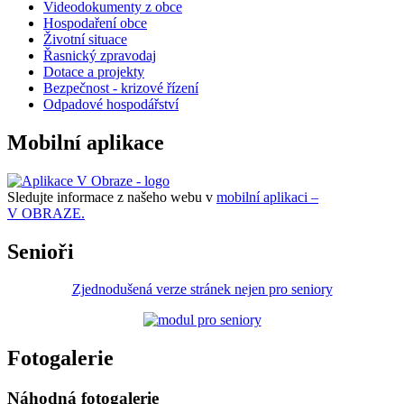
Videodokumenty z obce
Hospodaření obce
Životní situace
Řasnický zpravodaj
Dotace a projekty
Bezpečnost - krizové řízení
Odpadové hospodářství
Mobilní aplikace
Sledujte informace z našeho webu v
mobilní aplikaci –
V OBRAZE.
Senioři
Zjednodušená verze stránek nejen pro seniory
Fotogalerie
Náhodná fotogalerie