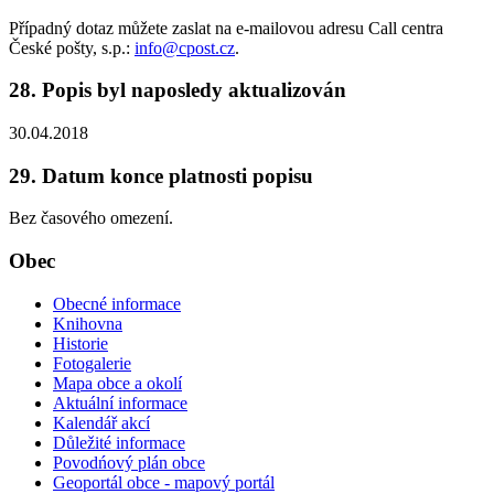
Případný dotaz můžete zaslat na e-mailovou adresu Call centra
České pošty, s.p.:
info@cpost.cz
.
28. Popis byl naposledy aktualizován
30.04.2018
29. Datum konce platnosti popisu
Bez časového omezení.
Obec
Obecné informace
Knihovna
Historie
Fotogalerie
Mapa obce a okolí
Aktuální informace
Kalendář akcí
Důležité informace
Povodńový plán obce
Geoportál obce - mapový portál