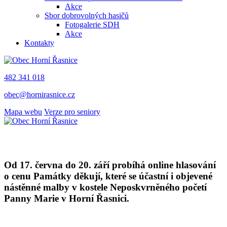
Akce
Sbor dobrovolných hasičů
Fotogalerie SDH
Akce
Kontakty
482 341 018
obec@hornirasnice.cz
Mapa webu
Verze pro seniory
Od 17. června do 20. září probíhá online hlasování
o cenu Památky děkují, které se účastní i objevené
nástěnné malby v kostele Neposkvrněného početí
Panny Marie v Horní Řasnici.