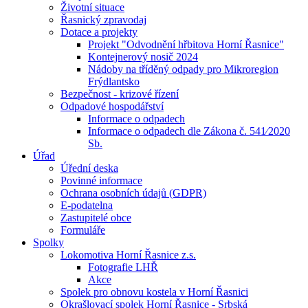
Životní situace
Řasnický zpravodaj
Dotace a projekty
Projekt "Odvodnění hřbitova Horní Řasnice"
Kontejnerový nosič 2024
Nádoby na tříděný odpady pro Mikroregion
Frýdlantsko
Bezpečnost - krizové řízení
Odpadové hospodářství
Informace o odpadech
Informace o odpadech dle Zákona č. 541⁄2020
Sb.
Úřad
Úřední deska
Povinné informace
Ochrana osobních údajů (GDPR)
E-podatelna
Zastupitelé obce
Formuláře
Spolky
Lokomotiva Horní Řasnice z.s.
Fotografie LHŘ
Akce
Spolek pro obnovu kostela v Horní Řasnici
Okrašlovací spolek Horní Řasnice - Srbská