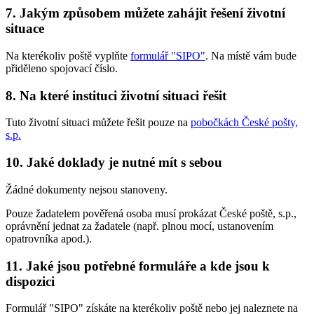
7. Jakým způsobem můžete zahájit řešení životní
situace
Na kterékoliv poště vyplňte
formulář "SIPO"
. Na místě vám bude
přiděleno spojovací číslo.
8. Na které instituci životní situaci řešit
Tuto životní situaci můžete řešit pouze na
pobočkách České pošty,
s.p.
10. Jaké doklady je nutné mít s sebou
Žádné dokumenty nejsou stanoveny.
Pouze žadatelem pověřená osoba musí prokázat České poště, s.p.,
oprávnění jednat za žadatele (např. plnou mocí, ustanovením
opatrovníka apod.).
11. Jaké jsou potřebné formuláře a kde jsou k
dispozici
Formulář "SIPO" získáte na kterékoliv poště nebo jej naleznete na