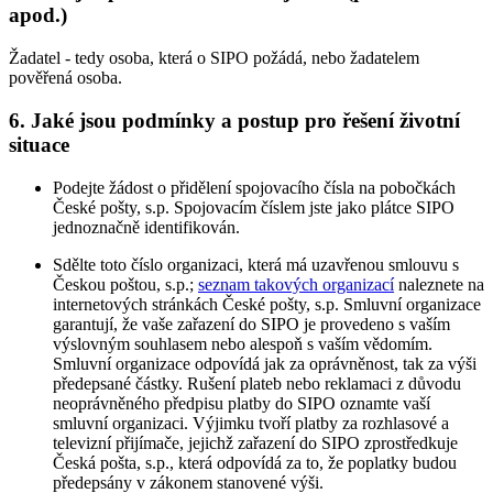
apod.)
Žadatel - tedy osoba, která o SIPO požádá, nebo žadatelem
pověřená osoba.
6. Jaké jsou podmínky a postup pro řešení životní
situace
Podejte žádost o přidělení spojovacího čísla na pobočkách
České pošty, s.p. Spojovacím číslem jste jako plátce SIPO
jednoznačně identifikován.
Sdělte toto číslo organizaci, která má uzavřenou smlouvu s
Českou poštou, s.p.;
seznam takových organizací
naleznete na
internetových stránkách České pošty, s.p. Smluvní organizace
garantují, že vaše zařazení do SIPO je provedeno s vaším
výslovným souhlasem nebo alespoň s vaším vědomím.
Smluvní organizace odpovídá jak za oprávněnost, tak za výši
předepsané částky. Rušení plateb nebo reklamaci z důvodu
neoprávněného předpisu platby do SIPO oznamte vaší
smluvní organizaci. Výjimku tvoří platby za rozhlasové a
televizní přijímače, jejichž zařazení do SIPO zprostředkuje
Česká pošta, s.p., která odpovídá za to, že poplatky budou
předepsány v zákonem stanovené výši.