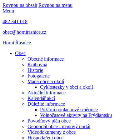
Rovnou na obsah
Rovnou na menu
Menu
482 341 018
obec@hornirasnice.cz
Horní Řasnice
Obec
Obecné informace
Knihovna
Historie
Fotogalerie
Mapa obce a okolí
Cyklostezky v obci a okolí
Aktuální informace
Kalendář akcí
Důležité informace
Požární poplachové směrnice
Volnočasové aktivity na Frýdlantsku
Povodńový plán obce
Geoportál obce - mapový portál
Videodokumenty z obce
Hospodaření obce