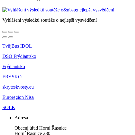
Vyhlášení výsledků soutěže o nejlepší vysvědčení
TvůjBus IDOL
DSO Frýdlantsko
Frýdlantsko
FRYSKO
skryteskvosty.eu
Euroregion Nisa
SOLK
Adresa
Obecní úřad Horní Řasnice
Horní Řasnice 230