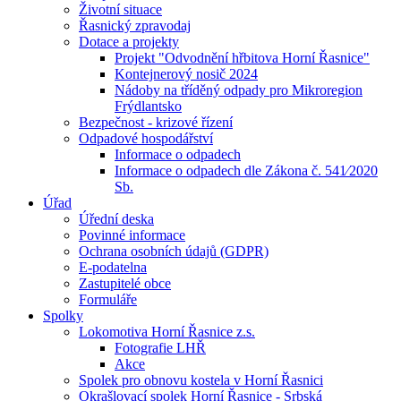
Životní situace
Řasnický zpravodaj
Dotace a projekty
Projekt "Odvodnění hřbitova Horní Řasnice"
Kontejnerový nosič 2024
Nádoby na tříděný odpady pro Mikroregion
Frýdlantsko
Bezpečnost - krizové řízení
Odpadové hospodářství
Informace o odpadech
Informace o odpadech dle Zákona č. 541⁄2020
Sb.
Úřad
Úřední deska
Povinné informace
Ochrana osobních údajů (GDPR)
E-podatelna
Zastupitelé obce
Formuláře
Spolky
Lokomotiva Horní Řasnice z.s.
Fotografie LHŘ
Akce
Spolek pro obnovu kostela v Horní Řasnici
Okrašlovací spolek Horní Řasnice - Srbská