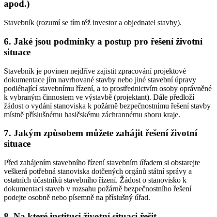
apod.)
Stavebník (rozumí se tím též investor a objednatel stavby).
6. Jaké jsou podmínky a postup pro řešení životní
situace
Stavebník je povinen nejdříve zajistit zpracování projektové
dokumentace jím navrhované stavby nebo jiné stavební úpravy
podléhající stavebnímu řízení, a to prostřednictvím osoby oprávněné
k vybraným činnostem ve výstavbě (projektant). Dále předloží
žádost o vydání stanoviska k požárně bezpečnostnímu řešení stavby
místně příslušnému hasičskému záchrannému sboru kraje.
7. Jakým způsobem můžete zahájit řešení životní
situace
Před zahájením stavebního řízení stavebním úřadem si obstarejte
veškerá potřebná stanoviska dotčených orgánů státní správy a
ostatních účastníků stavebního řízení. Žádost o stanovisko k
dokumentaci staveb v rozsahu požárně bezpečnostního řešení
podejte osobně nebo písemně na příslušný úřad.
8. Na které instituci životní situaci řešit