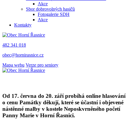
Akce
Sbor dobrovolných hasičů
Fotogalerie SDH
Akce
Kontakty
482 341 018
obec@hornirasnice.cz
Mapa webu
Verze pro seniory
Od 17. června do 20. září probíhá online hlasování
o cenu Památky děkují, které se účastní i objevené
nástěnné malby v kostele Neposkvrněného početí
Panny Marie v Horní Řasnici.