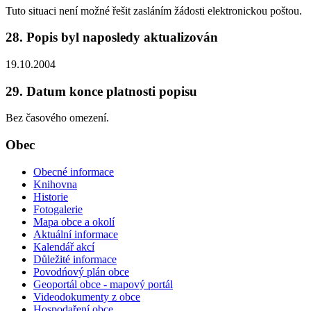
Tuto situaci není možné řešit zasláním žádosti elektronickou poštou.
28. Popis byl naposledy aktualizován
19.10.2004
29. Datum konce platnosti popisu
Bez časového omezení.
Obec
Obecné informace
Knihovna
Historie
Fotogalerie
Mapa obce a okolí
Aktuální informace
Kalendář akcí
Důležité informace
Povodńový plán obce
Geoportál obce - mapový portál
Videodokumenty z obce
Hospodaření obce