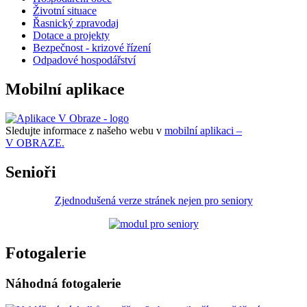
Životní situace
Řasnický zpravodaj
Dotace a projekty
Bezpečnost - krizové řízení
Odpadové hospodářství
Mobilní aplikace
Sledujte informace z našeho webu v
mobilní aplikaci –
V OBRAZE.
Senioři
Zjednodušená verze stránek nejen pro seniory
Fotogalerie
Náhodná fotogalerie