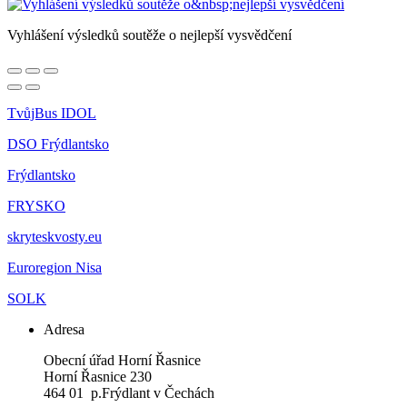
Vyhlášení výsledků soutěže o nejlepší vysvědčení
TvůjBus IDOL
DSO Frýdlantsko
Frýdlantsko
FRYSKO
skryteskvosty.eu
Euroregion Nisa
SOLK
Adresa
Obecní úřad Horní Řasnice
Horní Řasnice 230
464 01 p.Frýdlant v Čechách