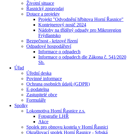
Životní situace
Řasnický zpravodaj
Dotace a projekty
Projekt "Odvodnění hřbitova Horní Řasnice"
Kontejnerový nosič 2024
Nádoby na tříděný odpady pro Mikroregion
Frýdlantsko
Bezpečnost - krizové řízení
Odpadové hospodářství
Informace o odpadech
Informace o odpadech dle Zákona č. 541⁄2020
Sb.
Úřad
Úřední deska
Povinné informace
Ochrana osobních údajů (GDPR)
E-podatelna
Zastupitelé obce
Formuláře
Spolky
Lokomotiva Horní Řasnice z.s.
Fotografie LHŘ
Akce
Spolek pro obnovu kostela v Horní Řasnici
Okrašlovací spolek Horní Řasnice - Srbská