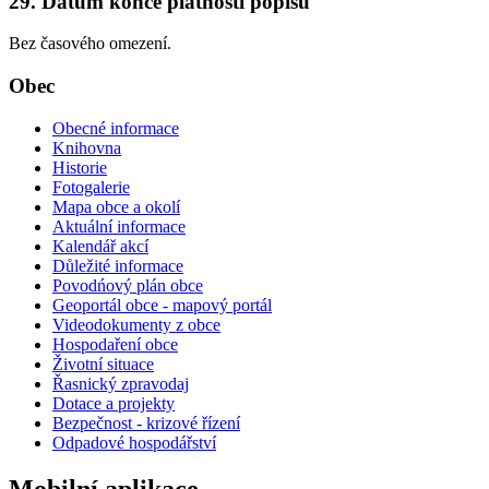
29. Datum konce platnosti popisu
Bez časového omezení.
Obec
Obecné informace
Knihovna
Historie
Fotogalerie
Mapa obce a okolí
Aktuální informace
Kalendář akcí
Důležité informace
Povodńový plán obce
Geoportál obce - mapový portál
Videodokumenty z obce
Hospodaření obce
Životní situace
Řasnický zpravodaj
Dotace a projekty
Bezpečnost - krizové řízení
Odpadové hospodářství
Mobilní aplikace