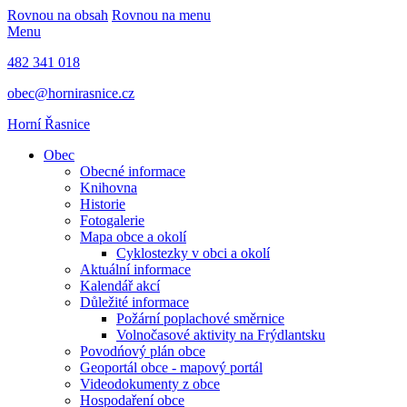
Rovnou na obsah
Rovnou na menu
Menu
482 341 018
obec@hornirasnice.cz
Horní Řasnice
Obec
Obecné informace
Knihovna
Historie
Fotogalerie
Mapa obce a okolí
Cyklostezky v obci a okolí
Aktuální informace
Kalendář akcí
Důležité informace
Požární poplachové směrnice
Volnočasové aktivity na Frýdlantsku
Povodńový plán obce
Geoportál obce - mapový portál
Videodokumenty z obce
Hospodaření obce