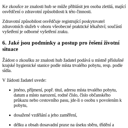
Ke zkoušce ze znalosti hub se může přihlásit jen osoba zletilá, mající
osvědčení o zdravotní způsobilosti k této činnosti.
Zdravotní způsobilost osvědčuje registrující poskytovatel
zdravotních služeb v oboru všeobecné praktické lékařství; součástí
vyšetření je odborné vyšetření zraku.
6. Jaké jsou podmínky a postup pro řešení životní
situace
Žádost o zkoušku ze znalosti hub žadatel podává u místně příslušné
krajské hygienické stanice podle místa trvalého pobytu, resp. podle
sídla.
V žádosti žadatel uvede:
jméno, příjmení, popř. titul, adresu místa trvalého pobytu,
datum a místo narození, rodné číslo, číslo občanského
průkazu nebo cestovního pasu, jde-li o osobu s povolením k
pobytu,
dosažené vzdělání a jeho zaměření,
délku a obsah dosavadní praxe na úseku sběru, třídění a