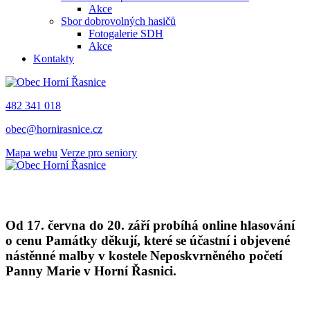
Akce
Sbor dobrovolných hasičů
Fotogalerie SDH
Akce
Kontakty
482 341 018
obec@hornirasnice.cz
Mapa webu
Verze pro seniory
Od 17. června do 20. září probíhá online hlasování
o cenu Památky děkují, které se účastní i objevené
nástěnné malby v kostele Neposkvrněného početí
Panny Marie v Horní Řasnici.