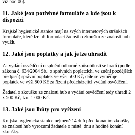
viz bod 06).
11. Jaké jsou potřebné formuláře a kde jsou k
dispozici
Krajské hygienické stanice mají na svých internetových stránkách
formuláře, které lze při formulaci žádosti o zkoušku ze znalosti hub
využít.
12. Jaké jsou poplatky a jak je lze uhradit
Za vydání osvědčení o splnění odborné způsobilosti se hradí (podle
zákona č. 634/2004 Sb., o správních poplatcích, ve znění pozdějších
předpisů) správní poplatek ve výši 500 Kč; dále se vyměřuje
poplatek ve výši 500 Kč za řízení předcházející vydání osvědčení.
Žadatel o zkoušku ze znalosti hub a vydání osvědčení tedy uhradí 2
x 500 Kč, tzn. 1 000 Kč.
13. Jaké jsou lhůty pro vyřízení
Krajská hygienická stanice nejméně 14 dnů před konáním zkoušky
ze znalosti hub vyrozumí žadatele o místě, dnu a hodině konání
zkoušky.