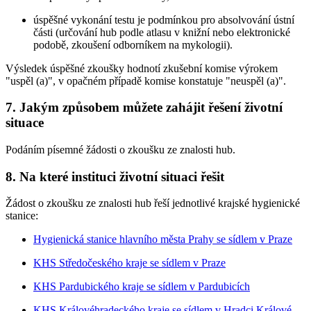
úspěšné vykonání testu je podmínkou pro absolvování ústní
části (určování hub podle atlasu v knižní nebo elektronické
podobě, zkoušení odborníkem na mykologii).
Výsledek úspěšné zkoušky hodnotí zkušební komise výrokem
"uspěl (a)", v opačném případě komise konstatuje "neuspěl (a)".
7. Jakým způsobem můžete zahájit řešení životní
situace
Podáním písemné žádosti o zkoušku ze znalosti hub.
8. Na které instituci životní situaci řešit
Žádost o zkoušku ze znalosti hub řeší jednotlivé krajské hygienické
stanice:
Hygienická stanice hlavního města Prahy se sídlem v Praze
KHS Středočeského kraje se sídlem v Praze
KHS Pardubického kraje se sídlem v Pardubicích
KHS Královéhradeckého kraje se sídlem v Hradci Králové