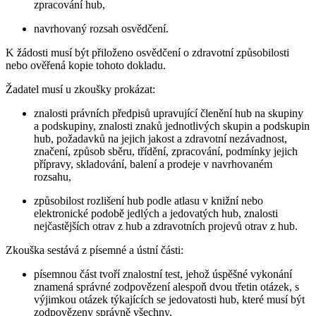
zpracování hub,
navrhovaný rozsah osvědčení.
K žádosti musí být přiloženo osvědčení o zdravotní způsobilosti
nebo ověřená kopie tohoto dokladu.
Žadatel musí u zkoušky prokázat:
znalosti právních předpisů upravující členění hub na skupiny
a podskupiny, znalosti znaků jednotlivých skupin a podskupin
hub, požadavků na jejich jakost a zdravotní nezávadnost,
značení, způsob sběru, třídění, zpracování, podmínky jejich
přípravy, skladování, balení a prodeje v navrhovaném
rozsahu,
způsobilost rozlišení hub podle atlasu v knižní nebo
elektronické podobě jedlých a jedovatých hub, znalosti
nejčastějších otrav z hub a zdravotních projevů otrav z hub.
Zkouška sestává z písemné a ústní části:
písemnou část tvoří znalostní test, jehož úspěšné vykonání
znamená správné zodpovězení alespoň dvou třetin otázek, s
výjimkou otázek týkajících se jedovatosti hub, které musí být
zodpovězeny správně všechny,