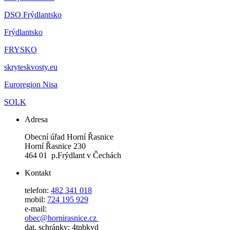
DSO Frýdlantsko
Frýdlantsko
FRYSKO
skryteskvosty.eu
Euroregion Nisa
SOLK
Adresa
Obecní úřad Horní Řasnice
Horní Řasnice 230
464 01 p.Frýdlant v Čechách
Kontakt
telefon:
482 341 018
mobil:
724 195 929
e-mail:
obec@hornirasnice.cz
dat. schránky: 4tpbkvd