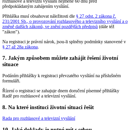
rozhlasové a televizní vysílání nejméně 60 dnů před
předpokládaným zahájením vysílání.
Přihláška musí obsahovat náležitosti dle
§ 27 odst. 2 zákona č.
231/2001 Sb., o provozování rozhlasového a televizního vysílání a o
změně dalších zákonů, ve znění pozdějších předpisů
(dále též
"zákon").
Na registraci je právní nárok, jsou-li splněny podmínky stanovené v
§ 27 až 28a zákona
.
7. Jakým způsobem můžete zahájit řešení životní
situace
Podáním přihlášky k registraci převzatého vysílání na příslušném
formuláři.
Řízení o registraci se zahajuje dnem doručení písemné přihlášky
Radě pro rozhlasové a televizní vysílání.
8. Na které instituci životní situaci řešit
Rada pro rozhlasové a televizní vysílání
10. Jaké doklady je nutné mít s sebou