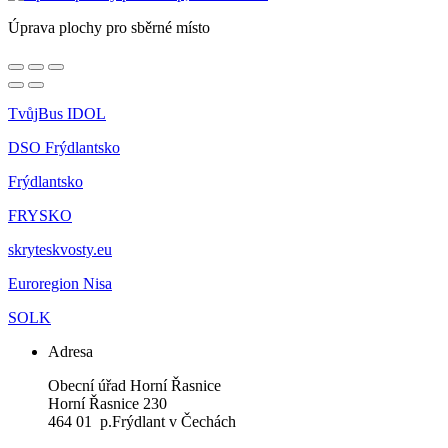
Úprava plochy pro sběrné místo
TvůjBus IDOL
DSO Frýdlantsko
Frýdlantsko
FRYSKO
skryteskvosty.eu
Euroregion Nisa
SOLK
Adresa
Obecní úřad Horní Řasnice
Horní Řasnice 230
464 01 p.Frýdlant v Čechách