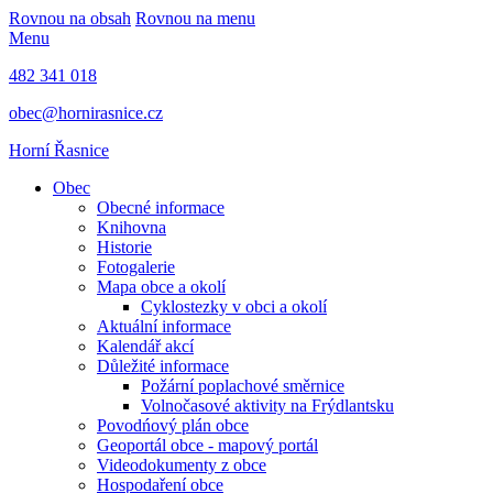
Rovnou na obsah
Rovnou na menu
Menu
482 341 018
obec@hornirasnice.cz
Horní Řasnice
Obec
Obecné informace
Knihovna
Historie
Fotogalerie
Mapa obce a okolí
Cyklostezky v obci a okolí
Aktuální informace
Kalendář akcí
Důležité informace
Požární poplachové směrnice
Volnočasové aktivity na Frýdlantsku
Povodńový plán obce
Geoportál obce - mapový portál
Videodokumenty z obce
Hospodaření obce