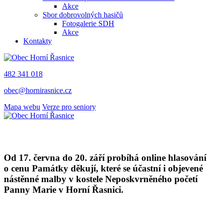
Akce
Sbor dobrovolných hasičů
Fotogalerie SDH
Akce
Kontakty
482 341 018
obec@hornirasnice.cz
Mapa webu
Verze pro seniory
Od 17. června do 20. září probíhá online hlasování
o cenu Památky děkují, které se účastní i objevené
nástěnné malby v kostele Neposkvrněného početí
Panny Marie v Horní Řasnici.