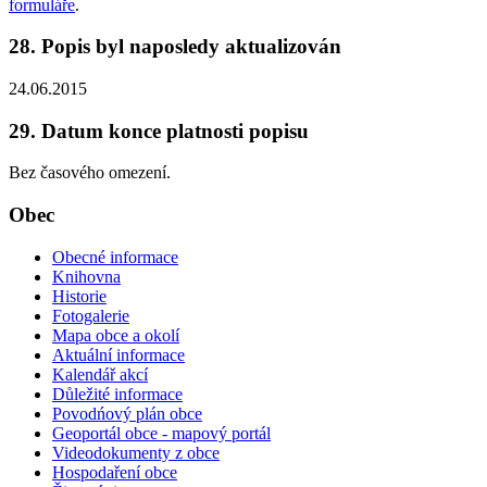
formuláře
.
28. Popis byl naposledy aktualizován
24.06.2015
29. Datum konce platnosti popisu
Bez časového omezení.
Obec
Obecné informace
Knihovna
Historie
Fotogalerie
Mapa obce a okolí
Aktuální informace
Kalendář akcí
Důležité informace
Povodńový plán obce
Geoportál obce - mapový portál
Videodokumenty z obce
Hospodaření obce