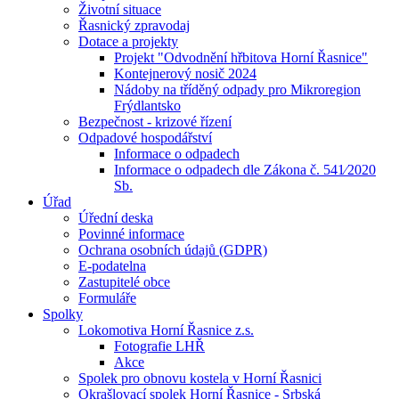
Životní situace
Řasnický zpravodaj
Dotace a projekty
Projekt "Odvodnění hřbitova Horní Řasnice"
Kontejnerový nosič 2024
Nádoby na tříděný odpady pro Mikroregion
Frýdlantsko
Bezpečnost - krizové řízení
Odpadové hospodářství
Informace o odpadech
Informace o odpadech dle Zákona č. 541⁄2020
Sb.
Úřad
Úřední deska
Povinné informace
Ochrana osobních údajů (GDPR)
E-podatelna
Zastupitelé obce
Formuláře
Spolky
Lokomotiva Horní Řasnice z.s.
Fotografie LHŘ
Akce
Spolek pro obnovu kostela v Horní Řasnici
Okrašlovací spolek Horní Řasnice - Srbská