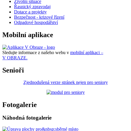
Životní situace
Řasnický zpravodaj
Dotace a projekty
Bezpečnost - krizové řízení
Odpadové hospodářství
Mobilní aplikace
Sledujte informace z našeho webu v
mobilní aplikaci –
V OBRAZE.
Senioři
Zjednodušená verze stránek nejen pro seniory
Fotogalerie
Náhodná fotogalerie