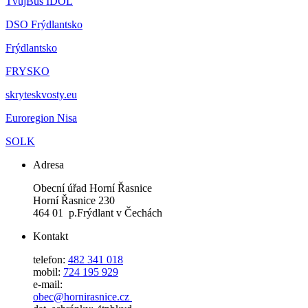
TvůjBus IDOL
DSO Frýdlantsko
Frýdlantsko
FRYSKO
skryteskvosty.eu
Euroregion Nisa
SOLK
Adresa
Obecní úřad Horní Řasnice
Horní Řasnice 230
464 01 p.Frýdlant v Čechách
Kontakt
telefon:
482 341 018
mobil:
724 195 929
e-mail:
obec@hornirasnice.cz