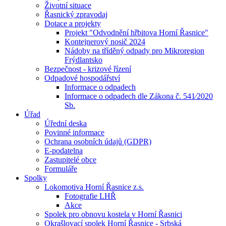
Životní situace
Řasnický zpravodaj
Dotace a projekty
Projekt "Odvodnění hřbitova Horní Řasnice"
Kontejnerový nosič 2024
Nádoby na tříděný odpady pro Mikroregion
Frýdlantsko
Bezpečnost - krizové řízení
Odpadové hospodářství
Informace o odpadech
Informace o odpadech dle Zákona č. 541⁄2020
Sb.
Úřad
Úřední deska
Povinné informace
Ochrana osobních údajů (GDPR)
E-podatelna
Zastupitelé obce
Formuláře
Spolky
Lokomotiva Horní Řasnice z.s.
Fotografie LHŘ
Akce
Spolek pro obnovu kostela v Horní Řasnici
Okrašlovací spolek Horní Řasnice - Srbská