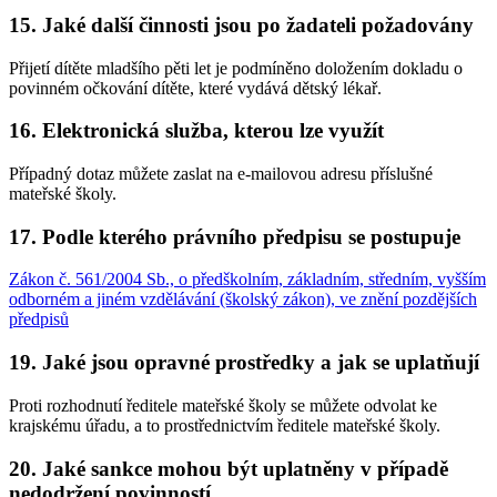
15. Jaké další činnosti jsou po žadateli požadovány
Přijetí dítěte mladšího pěti let je podmíněno doložením dokladu o
povinném očkování dítěte, které vydává dětský lékař.
16. Elektronická služba, kterou lze využít
Případný dotaz můžete zaslat na e-mailovou adresu příslušné
mateřské školy.
17. Podle kterého právního předpisu se postupuje
Zákon č. 561/2004 Sb., o předškolním, základním, středním, vyšším
odborném a jiném vzdělávání (školský zákon), ve znění pozdějších
předpisů
19. Jaké jsou opravné prostředky a jak se uplatňují
Proti rozhodnutí ředitele mateřské školy se můžete odvolat ke
krajskému úřadu, a to prostřednictvím ředitele mateřské školy.
20. Jaké sankce mohou být uplatněny v případě
nedodržení povinností