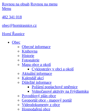
Rovnou na obsah
Rovnou na menu
Menu
482 341 018
obec@hornirasnice.cz
Horní Řasnice
Obec
Obecné informace
Knihovna
Historie
Fotogalerie
Mapa obce a okolí
Cyklostezky v obci a okolí
Aktuální informace
Kalendář akcí
Důležité informace
Požární poplachové směrnice
Volnočasové aktivity na Frýdlantsku
Povodńový plán obce
Geoportál obce - mapový portál
Videodokumenty z obce
Hospodaření obce