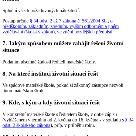
Splnění všech požadovaných náležitostí.
Postup určuje
§ 34 odst. 2 až 7 zákona č. 561/2004 Sb., o
předškolním, základním, středním, vyšším odborném a jiném
vzdělávání (školský zákon), ve znění pozdějších předpisů
.
7. Jakým způsobem můžete zahájit řešení životní
situace
Podáním písemné žádosti řediteli mateřské školy.
8. Na které instituci životní situaci řešit
Ve spádové mateřské škole, pokud si zákonný zástupce nezvolí
jinou mateřskou školu.
9. Kde, s kým a kdy životní situaci řešit
V konkrétní mateřské škole s ředitelem školy, v době zápisu
(vyhlášeném v termínu od 2. května do 16. května - v souladu s
§ 34
odst. 2 školského zákona
), příp. v průběhu roku.