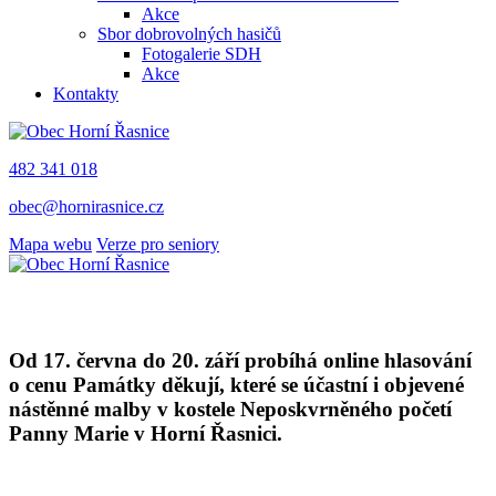
Akce
Sbor dobrovolných hasičů
Fotogalerie SDH
Akce
Kontakty
482 341 018
obec@hornirasnice.cz
Mapa webu
Verze pro seniory
Od 17. června do 20. září probíhá online hlasování
o cenu Památky děkují, které se účastní i objevené
nástěnné malby v kostele Neposkvrněného početí
Panny Marie v Horní Řasnici.