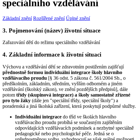
speciálního vzdělávání
Základní znění
Rozšířené znění
Úplné znění
3. Pojmenování (název) životní situace
Zařazování dětí do režimu speciálního vzdělávání
4. Základní informace k životní situaci
Výchovu a vzdělávání dětí se zdravotním postižením zajišťují
přednostně formou individuální integrace školy hlavního
vzdělávacího proudu
[§ 36 odst. 5 zákona č. 561/2004 Sb., o
předškolním, základním, středním, vyšším odborném a jiném
vzdělávání (školský zákon), ve znění pozdějších předpisů], dále
potom
třídy (skupinová integrace)
a školy samostatně zřízené
pro tyto žáky
(dále jen "speciální třídy, speciální školy") a
poradenská a jiná školská zařízení, která poskytují podpůrné služby.
Individuální integrace
do tříd ve školách hlavního
vzdělávacího proudu probíhá se současným zajištěním
odpovídajících vzdělávacích podmínek a nezbytné speciálně
pedagogické nebo psychologické péče. Jedná se o
upřednostněnou volbu, vyhodnocují se však reálné možnosti