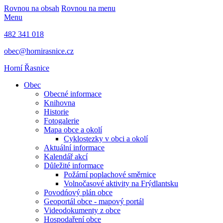
Rovnou na obsah
Rovnou na menu
Menu
482 341 018
obec@hornirasnice.cz
Horní Řasnice
Obec
Obecné informace
Knihovna
Historie
Fotogalerie
Mapa obce a okolí
Cyklostezky v obci a okolí
Aktuální informace
Kalendář akcí
Důležité informace
Požární poplachové směrnice
Volnočasové aktivity na Frýdlantsku
Povodńový plán obce
Geoportál obce - mapový portál
Videodokumenty z obce
Hospodaření obce