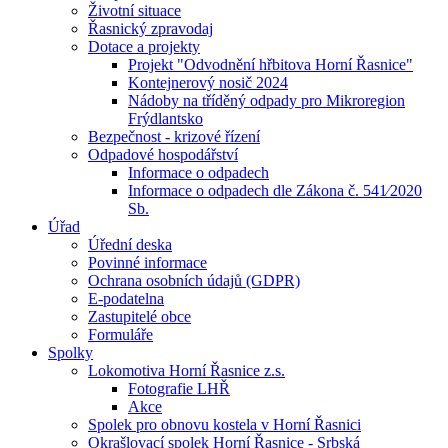
Životní situace
Řasnický zpravodaj
Dotace a projekty
Projekt "Odvodnění hřbitova Horní Řasnice"
Kontejnerový nosič 2024
Nádoby na tříděný odpady pro Mikroregion
Frýdlantsko
Bezpečnost - krizové řízení
Odpadové hospodářství
Informace o odpadech
Informace o odpadech dle Zákona č. 541⁄2020
Sb.
Úřad
Úřední deska
Povinné informace
Ochrana osobních údajů (GDPR)
E-podatelna
Zastupitelé obce
Formuláře
Spolky
Lokomotiva Horní Řasnice z.s.
Fotografie LHŘ
Akce
Spolek pro obnovu kostela v Horní Řasnici
Okrašlovací spolek Horní Řasnice - Srbská