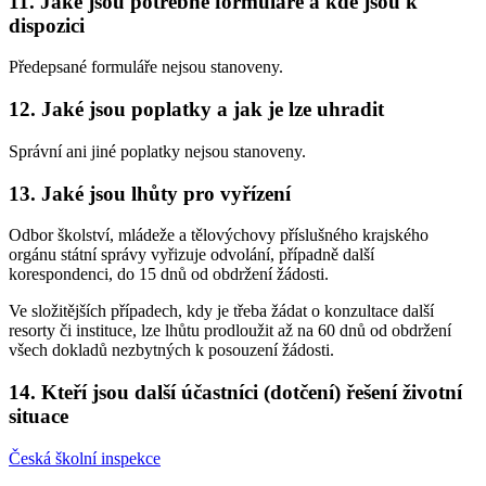
11. Jaké jsou potřebné formuláře a kde jsou k
dispozici
Předepsané formuláře nejsou stanoveny.
12. Jaké jsou poplatky a jak je lze uhradit
Správní ani jiné poplatky nejsou stanoveny.
13. Jaké jsou lhůty pro vyřízení
Odbor školství, mládeže a tělovýchovy příslušného krajského
orgánu státní správy vyřizuje odvolání, případně další
korespondenci, do 15 dnů od obdržení žádosti.
Ve složitějších případech, kdy je třeba žádat o konzultace další
resorty či instituce, lze lhůtu prodloužit až na 60 dnů od obdržení
všech dokladů nezbytných k posouzení žádosti.
14. Kteří jsou další účastníci (dotčení) řešení životní
situace
Česká školní inspekce