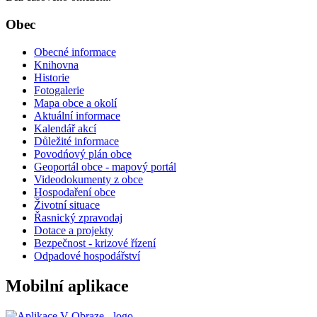
Obec
Obecné informace
Knihovna
Historie
Fotogalerie
Mapa obce a okolí
Aktuální informace
Kalendář akcí
Důležité informace
Povodńový plán obce
Geoportál obce - mapový portál
Videodokumenty z obce
Hospodaření obce
Životní situace
Řasnický zpravodaj
Dotace a projekty
Bezpečnost - krizové řízení
Odpadové hospodářství
Mobilní aplikace