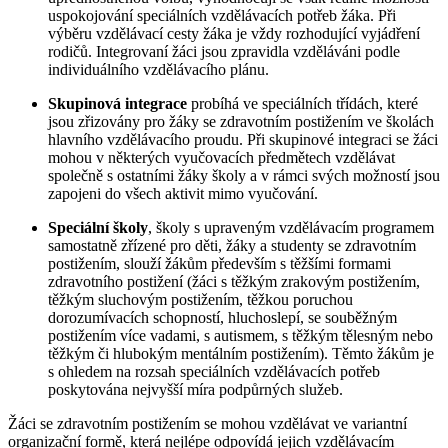
uspokojování speciálních vzdělávacích potřeb žáka. Při
výběru vzdělávací cesty žáka je vždy rozhodující vyjádření
rodičů. Integrovaní žáci jsou zpravidla vzděláváni podle
individuálního vzdělávacího plánu.
Skupinová integrace
probíhá ve speciálních třídách, které
jsou zřizovány pro žáky se zdravotním postižením ve školách
hlavního vzdělávacího proudu. Při skupinové integraci se žáci
mohou v některých vyučovacích předmětech vzdělávat
společně s ostatními žáky školy a v rámci svých možností jsou
zapojeni do všech aktivit mimo vyučování.
Speciální školy
, školy s upraveným vzdělávacím programem
samostatně zřízené pro děti, žáky a studenty se zdravotním
postižením, slouží žákům především s těžšími formami
zdravotního postižení (žáci s těžkým zrakovým postižením,
těžkým sluchovým postižením, těžkou poruchou
dorozumívacích schopností, hluchoslepí, se souběžným
postižením více vadami, s autismem, s těžkým tělesným nebo
těžkým či hlubokým mentálním postižením). Těmto žákům je
s ohledem na rozsah speciálních vzdělávacích potřeb
poskytována nejvyšší míra podpůrných služeb.
Žáci se zdravotním postižením se mohou vzdělávat ve variantní
organizační formě, která nejlépe odpovídá jejich vzdělávacím