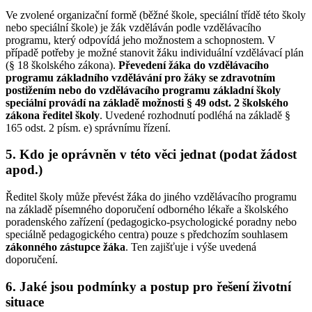
Ve zvolené organizační formě (běžné škole, speciální třídě této školy
nebo speciální škole) je žák vzděláván podle vzdělávacího
programu, který odpovídá jeho možnostem a schopnostem. V
případě potřeby je možné stanovit žáku individuální vzdělávací plán
(§ 18 školského zákona).
Převedení žáka do vzdělávacího
programu základního vzdělávání pro žáky se zdravotním
postižením nebo do vzdělávacího programu základní školy
speciální provádí na základě možnosti § 49 odst. 2 školského
zákona ředitel školy
. Uvedené rozhodnutí podléhá na základě §
165 odst. 2 písm. e) správnímu řízení.
5. Kdo je oprávněn v této věci jednat (podat žádost
apod.)
Ředitel školy může převést žáka do jiného vzdělávacího programu
na základě písemného doporučení odborného lékaře a školského
poradenského zařízení (pedagogicko-psychologické poradny nebo
speciálně pedagogického centra) pouze s předchozím souhlasem
zákonného zástupce žáka
. Ten zajišťuje i výše uvedená
doporučení.
6. Jaké jsou podmínky a postup pro řešení životní
situace