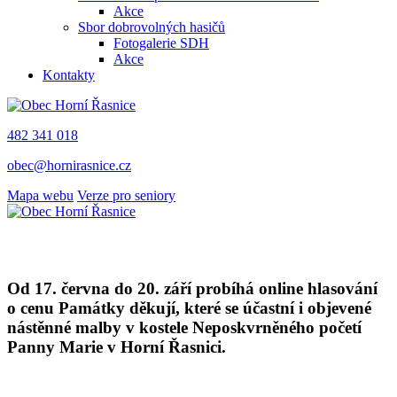
Akce
Sbor dobrovolných hasičů
Fotogalerie SDH
Akce
Kontakty
482 341 018
obec@hornirasnice.cz
Mapa webu
Verze pro seniory
Od 17. června do 20. září probíhá online hlasování
o cenu Památky děkují, které se účastní i objevené
nástěnné malby v kostele Neposkvrněného početí
Panny Marie v Horní Řasnici.