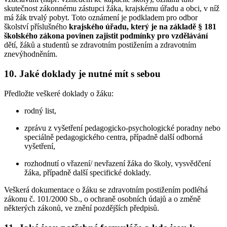
skutečnost zákonnému zástupci žáka, krajskému úřadu a obci, v níž
má žák trvalý pobyt. Toto oznámení je podkladem pro odbor
školství příslušného
krajského úřadu, který je na základě § 181
školského zákona povinen zajistit podmínky pro vzdělávání
dětí, žáků a studentů se zdravotním postižením a zdravotním
znevýhodněním.
10. Jaké doklady je nutné mít s sebou
Předložte veškeré doklady o žáku:
rodný list,
zprávu z vyšetření pedagogicko-psychologické poradny nebo
speciálně pedagogického centra, případně další odborná
vyšetření,
rozhodnutí o vřazení/ nevřazení žáka do školy, vysvědčení
žáka, případně další specifické doklady.
Veškerá dokumentace o žáku se zdravotním postižením podléhá
zákonu č. 101/2000 Sb., o ochraně osobních údajů a o změně
některých zákonů, ve znění pozdějších předpisů.