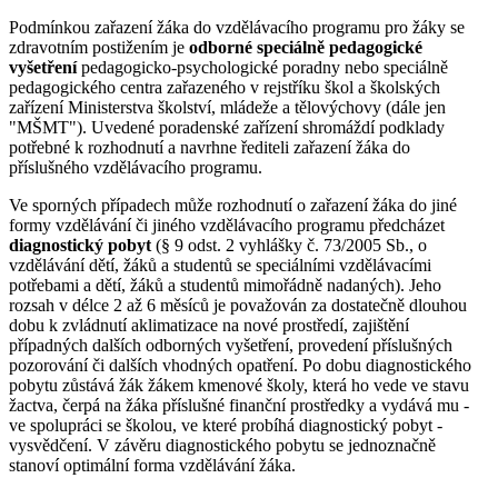
Podmínkou zařazení žáka do vzdělávacího programu pro žáky se
zdravotním postižením je
odborné speciálně pedagogické
vyšetření
pedagogicko-psychologické poradny nebo speciálně
pedagogického centra zařazeného v rejstříku škol a školských
zařízení Ministerstva školství, mládeže a tělovýchovy (dále jen
"MŠMT"). Uvedené poradenské zařízení shromáždí podklady
potřebné k rozhodnutí a navrhne řediteli zařazení žáka do
příslušného vzdělávacího programu.
Ve sporných případech může rozhodnutí o zařazení žáka do jiné
formy vzdělávání či jiného vzdělávacího programu předcházet
diagnostický pobyt
(§ 9 odst. 2 vyhlášky č. 73/2005 Sb., o
vzdělávání dětí, žáků a studentů se speciálními vzdělávacími
potřebami a dětí, žáků a studentů mimořádně nadaných). Jeho
rozsah v délce 2 až 6 měsíců je považován za dostatečně dlouhou
dobu k zvládnutí aklimatizace na nové prostředí, zajištění
případných dalších odborných vyšetření, provedení příslušných
pozorování či dalších vhodných opatření. Po dobu diagnostického
pobytu zůstává žák žákem kmenové školy, která ho vede ve stavu
žactva, čerpá na žáka příslušné finanční prostředky a vydává mu -
ve spolupráci se školou, ve které probíhá diagnostický pobyt -
vysvědčení. V závěru diagnostického pobytu se jednoznačně
stanoví optimální forma vzdělávání žáka.