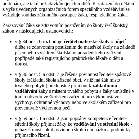
potřebám, ale také požadavkům jejich rodičů. K zařazení do některé
z výše uvedených organizačních forem speciálního vzdělávání se
vyžaduje souhlas zákonného zástupce žáka, resp. zletilého žáka.
Zařazování žáka se zdravotním postižením do školy řeší školský
zákon v následujících ustanoveních:
v § 34 odst. 6 rozhoduje
ředitel mateřské školy
o přijetí
dítěte se zdravotním postižením do mateřské školy na základě
písemného vyjádření školského poradenského zařízení,
popřípadě také registrujícího praktického lékaře o děti a
dorost,
v § 36 odst. 5 a odst. 7 je řešena povinnost ředitele spádové
školy (základní škola zřízená obcí, v níž má žák místo
trvalého pobytu) přednostně přijmout k
základnímu
vzdělávání
žáky s místem trvalého pobytu a žáky umístěné v
tomto obvodu ve školském zařízení pro výkon ústavní
výchovy, ochranné výchovy nebo ve školském zařízení pro
preventivně výchovnou péči,
v § 59 odst. 1 a odst. 2 jsou popsány kompetence ředitele
střední školy přijímat žáky ke
vzdělávání ve střední škole
-
uchazeč musí splnit povinnou školní docházku a podmínky
přijímacího řízení.