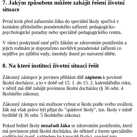
7. Jakým způsobem můžete zahájit řešení životní
situace
První krok před zařazením žáka do speciální školy spočívá v
kontaktu příslušného poradenského zařízení: pedagogicko-
psychologické poradny nebo speciálně pedagogického centra.
V rámci poskytnutí rané péče žákům se zdravotním postižením a
jejich rodinám je doporučeno navštívit poradenské zařízení co
nejdříve po zjištění vady, mnohdy ihned po narození dítěte.
8. Na které instituci životní situaci řešit
Zákonný zástupce je povinen přihlásit dítě
zápisem
k povinné
školní docházce, a to v době od 15. 1. do 15. 2. kalendářního roku,
v němž má dítě zahájit povinnou školní docházku (§ 36 odst. 4
školského zákona).
Zákonný zástupce má možnost vybrat si školu podle svého uvážení,
žák má však právo být přijat do "spádové školy", tzn. školy v místě
bydliště (§ 36 odst. 5 školského zákona).
Pokud ředitel školy
nezařadí žáka
se zdravotním postižením, který
má povinnost plnit školní docházku, do některé z forem speciálního
vzdělávání (např. vzhledem ke kapacitě školy), oznámí tuto