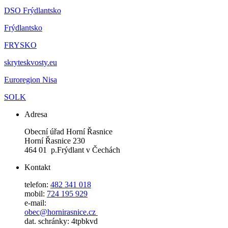
DSO Frýdlantsko
Frýdlantsko
FRYSKO
skryteskvosty.eu
Euroregion Nisa
SOLK
Adresa
Obecní úřad Horní Řasnice
Horní Řasnice 230
464 01 p.Frýdlant v Čechách
Kontakt
telefon:
482 341 018
mobil:
724 195 929
e-mail:
obec@hornirasnice.cz
dat. schránky: 4tpbkvd