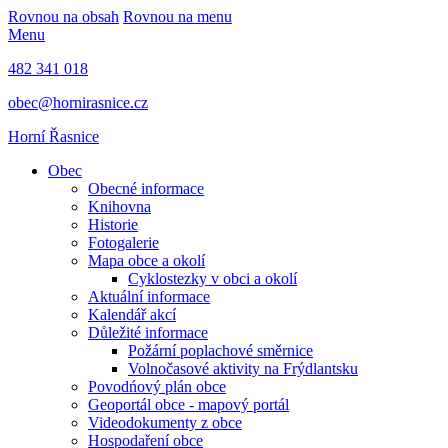
Rovnou na obsah
Rovnou na menu
Menu
482 341 018
obec@hornirasnice.cz
Horní Řasnice
Obec
Obecné informace
Knihovna
Historie
Fotogalerie
Mapa obce a okolí
Cyklostezky v obci a okolí
Aktuální informace
Kalendář akcí
Důležité informace
Požární poplachové směrnice
Volnočasové aktivity na Frýdlantsku
Povodńový plán obce
Geoportál obce - mapový portál
Videodokumenty z obce
Hospodaření obce