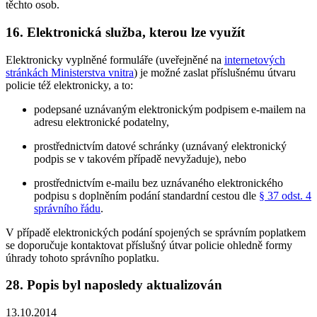
těchto osob.
16. Elektronická služba, kterou lze využít
Elektronicky vyplněné formuláře (uveřejněné na
internetových
stránkách Ministerstva vnitra
) je možné zaslat příslušnému útvaru
policie též elektronicky, a to:
podepsané uznávaným elektronickým podpisem e-mailem na
adresu elektronické podatelny,
prostřednictvím datové schránky (uznávaný elektronický
podpis se v takovém případě nevyžaduje), nebo
prostřednictvím e-mailu bez uznávaného elektronického
podpisu s doplněním podání standardní cestou dle
§ 37 odst. 4
správního řádu
.
V případě elektronických podání spojených se správním poplatkem
se doporučuje kontaktovat příslušný útvar policie ohledně formy
úhrady tohoto správního poplatku.
28. Popis byl naposledy aktualizován
13.10.2014