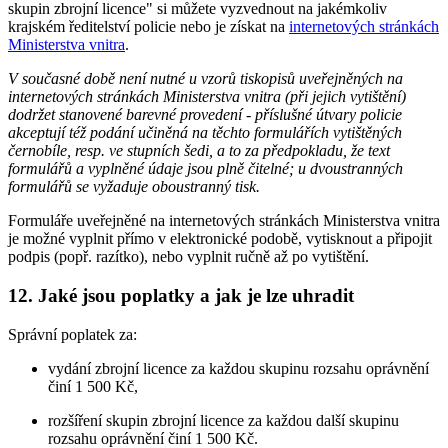
skupin zbrojní licence" si můžete vyzvednout na jakémkoliv
krajském ředitelství policie nebo je získat na
internetových stránkách
Ministerstva vnitra
.
V současné době není nutné u vzorů tiskopisů uveřejněných na
internetových stránkách Ministerstva vnitra (při jejich vytištění)
dodržet stanovené barevné provedení - příslušné útvary policie
akceptují též podání učiněná na těchto formulářích vytištěných
černobíle, resp. ve stupních šedi, a to za předpokladu, že text
formulářů a vyplněné údaje jsou plně čitelné; u dvoustranných
formulářů se vyžaduje oboustranný tisk.
Formuláře uveřejněné na internetových stránkách Ministerstva vnitra
je možné vyplnit přímo v elektronické podobě, vytisknout a připojit
podpis (popř. razítko), nebo vyplnit ručně až po vytištění.
12. Jaké jsou poplatky a jak je lze uhradit
Správní poplatek za:
vydání zbrojní licence za každou skupinu rozsahu oprávnění
činí 1 500 Kč,
rozšíření skupin zbrojní licence za každou další skupinu
rozsahu oprávnění činí 1 500 Kč.