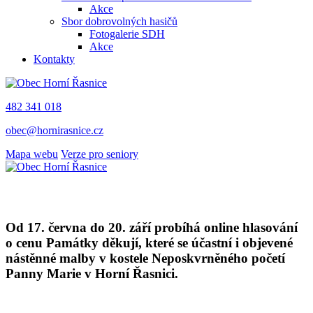
Akce
Sbor dobrovolných hasičů
Fotogalerie SDH
Akce
Kontakty
482 341 018
obec@hornirasnice.cz
Mapa webu
Verze pro seniory
Od 17. června do 20. září probíhá online hlasování
o cenu Památky děkují, které se účastní i objevené
nástěnné malby v kostele Neposkvrněného početí
Panny Marie v Horní Řasnici.