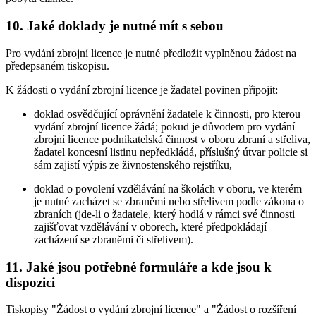
10. Jaké doklady je nutné mít s sebou
Pro vydání zbrojní licence je nutné předložit vyplněnou žádost na
předepsaném tiskopisu.
K žádosti o vydání zbrojní licence je žadatel povinen připojit
:
doklad osvědčující oprávnění žadatele k činnosti, pro kterou
vydání zbrojní licence žádá; pokud je důvodem pro vydání
zbrojní licence podnikatelská činnost v oboru zbraní a střeliva,
žadatel koncesní listinu nepředkládá, příslušný útvar policie si
sám zajistí výpis ze živnostenského rejstříku,
doklad o povolení vzdělávání na školách v oboru, ve kterém
je nutné zacházet se zbraněmi nebo střelivem podle zákona o
zbraních (jde-li o žadatele, který hodlá v rámci své činnosti
zajišťovat vzdělávání v oborech, které předpokládají
zacházení se zbraněmi či střelivem).
11. Jaké jsou potřebné formuláře a kde jsou k
dispozici
Tiskopisy "Žádost o vydání zbrojní licence" a "Žádost o rozšíření