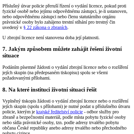
Příslušný útvar policie přeruší řízení o vydání licence, pokud proti
fyzické osobě nebo jejímu odpovědnému zástupci, je-li ustanoven,
nebo odpovědnému zástupci nebo členu statutárního orgánu
právnické osoby bylo zahájeno trestní stíhání pro trestný čin
uvedený v
§ 22 zákona o zbraních
.
U zbrojní licence není stanovena doba její platnosti.
7. Jakým způsobem můžete zahájit řešení životní
situace
Podáním písemné žádosti o vydání zbrojní licence nebo o rozšíření
jejích skupin (na předepsaném tiskopisu) spolu se všemi
požadovanými přílohami.
8. Na které instituci životní situaci řešit
Vyplněný tiskopis žádosti o vydání zbrojní licence nebo o rozšíření
jejích skupin (spolu s přílohami) je nutné podat u příslušného útvaru
policie, kterým je
krajské ředitelství policie
- odbor služby pro
zbraně a bezpečnostní materiál, podle místa pobytu fyzické osoby
nebo sídla právnické osoby, tzn. podle adresy trvalého pobytu
občana České republiky anebo adresy trvalého nebo přechodného
pobytu cizince.