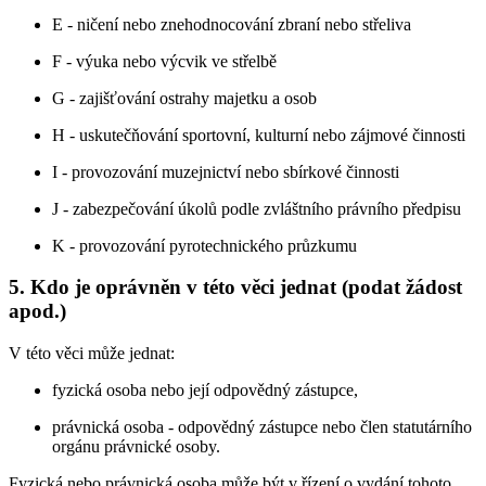
E - ničení nebo znehodnocování zbraní nebo střeliva
F - výuka nebo výcvik ve střelbě
G - zajišťování ostrahy majetku a osob
H - uskutečňování sportovní, kulturní nebo zájmové činnosti
I - provozování muzejnictví nebo sbírkové činnosti
J - zabezpečování úkolů podle zvláštního právního předpisu
K - provozování pyrotechnického průzkumu
5. Kdo je oprávněn v této věci jednat (podat žádost
apod.)
V této věci může jednat:
fyzická osoba nebo její odpovědný zástupce,
právnická osoba - odpovědný zástupce nebo člen statutárního
orgánu právnické osoby.
Fyzická nebo právnická osoba může být v řízení o vydání tohoto