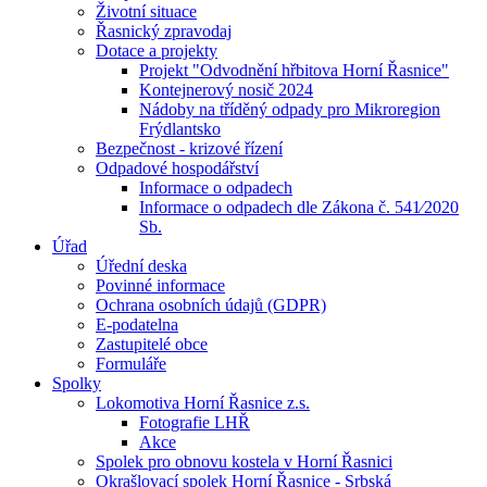
Životní situace
Řasnický zpravodaj
Dotace a projekty
Projekt "Odvodnění hřbitova Horní Řasnice"
Kontejnerový nosič 2024
Nádoby na tříděný odpady pro Mikroregion
Frýdlantsko
Bezpečnost - krizové řízení
Odpadové hospodářství
Informace o odpadech
Informace o odpadech dle Zákona č. 541⁄2020
Sb.
Úřad
Úřední deska
Povinné informace
Ochrana osobních údajů (GDPR)
E-podatelna
Zastupitelé obce
Formuláře
Spolky
Lokomotiva Horní Řasnice z.s.
Fotografie LHŘ
Akce
Spolek pro obnovu kostela v Horní Řasnici
Okrašlovací spolek Horní Řasnice - Srbská