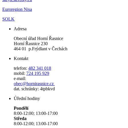
Euroregion Nisa
SOLK
Adresa
Obecní úřad Horní Řasnice
Horní Řasnice 230
464 01 p.Frýdlant v Čechách
Kontakt
telefon:
482 341 018
mobil:
724 195 929
e-mail:
obec@hornirasnice.cz
dat. schránky: 4tpbkvd
Úřední hodiny
Pondělí
8:00-12:00; 13:00-17:00
Středa
8:00-12:00; 13:00-17:00