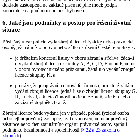
dokladu zastoupena na základě písemné plné moci; podpis
zmocnitele na plné moci nemusí být ověřen.
6. Jaké jsou podmínky a postup pro řešení životní
situace
Příslušný útvar policie vydá zbrojní licenci fyzické nebo právnické
osobě, jež má místo pobytu nebo sídlo na území České republiky a:
je držitelem koncesní listiny v oboru zbraní a střeliva, žádá-li
o vydání zbrojní licence skupiny A, B, C, D, E nebo F, nebo
v oboru pyrotechnického průzkumu, žádá-li o vydání zbrojní
licence skupiny K, a
prokáže, že je oprávněna provádět činnosti, pro které žádá o
vydání zbrojní licence, jedná-li se o zbrojní licenci skupiny G,
H, I nebo J, a k této činnosti potřebuje zbraň, střelivo nebo
zakázaný doplněk zbraně.
Zbrojní licence bude vydána jen v případě, pokud fyzická osoba
nebo její odpovědný zástupce, je-li ustanoven, nebo odpovědný
zástupce nebo člen statutárního orgánu právnické osoby splňují
podmínku bezúhonnosti a spolehlivosti (
§ 22 a 23 zákona o
zbraních
).