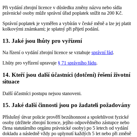
Při vydání zbrojní licence v důsledku změny názvu nebo sídla
právnické osoby může správní úřad poplatek snížit na 200 Kč.
Správní poplatek je vyměřen a vybírán v české měně a lze jej platit
kolkovými známkami; je splatný při přijetí podání.
13. Jaké jsou lhůty pro vyřízení
Na řízení o vydání zbrojní licence se vztahuje
správní řád
.
Lhůty pro vyřízení upravuje
§ 71 správního řádu
.
14. Kteří jsou další účastníci (dotčení) řešení životní
situace
Další účastníci postupu nejsou stanoveni.
15. Jaké další činnosti jsou po žadateli požadovány
Příslušný útvar policie prověří bezúhonnost a spolehlivost fyzické
osoby (držitele zbrojní licence, jejího odpovědného zástupce nebo
člena statutárního orgánu právnické osoby) po 5 letech od vydání
dokladu a následně vždy po uplynutí každých 5 let nebo při změně