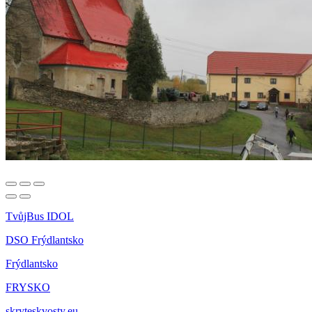
TvůjBus IDOL
DSO Frýdlantsko
Frýdlantsko
FRYSKO
skryteskvosty.eu