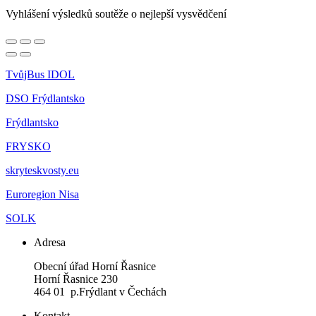
Vyhlášení výsledků soutěže o nejlepší vysvědčení
TvůjBus IDOL
DSO Frýdlantsko
Frýdlantsko
FRYSKO
skryteskvosty.eu
Euroregion Nisa
SOLK
Adresa
Obecní úřad Horní Řasnice
Horní Řasnice 230
464 01 p.Frýdlant v Čechách
Kontakt