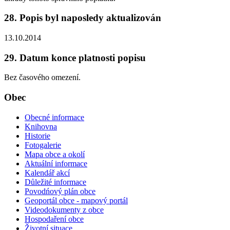
28. Popis byl naposledy aktualizován
13.10.2014
29. Datum konce platnosti popisu
Bez časového omezení.
Obec
Obecné informace
Knihovna
Historie
Fotogalerie
Mapa obce a okolí
Aktuální informace
Kalendář akcí
Důležité informace
Povodńový plán obce
Geoportál obce - mapový portál
Videodokumenty z obce
Hospodaření obce
Životní situace