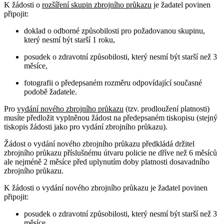
K žádosti o
rozšíření skupin zbrojního průkazu
je žadatel povinen
připojit:
doklad o odborné způsobilosti pro požadovanou skupinu,
který nesmí být starší 1 roku,
posudek o zdravotní způsobilosti, který nesmí být starší než 3
měsíce,
fotografii o předepsaném rozměru odpovídající současné
podobě žadatele.
Pro
vydání nového zbrojního průkazu
(tzv. prodloužení platnosti)
musíte předložit vyplněnou žádost na předepsaném tiskopisu (stejný
tiskopis žádosti jako pro vydání zbrojního průkazu).
Žádost o vydání nového zbrojního průkazu předkládá držitel
zbrojního průkazu příslušnému útvaru policie ne dříve než 6 měsíců
ale nejméně 2 měsíce před uplynutím doby platnosti dosavadního
zbrojního průkazu.
K žádosti o vydání nového zbrojního průkazu je žadatel povinen
připojit:
posudek o zdravotní způsobilosti, který nesmí být starší než 3
měsíce,