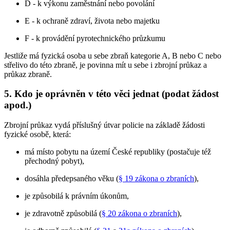
D - k výkonu zaměstnání nebo povolání
E - k ochraně zdraví, života nebo majetku
F - k provádění pyrotechnického průzkumu
Jestliže má fyzická osoba u sebe zbraň kategorie A, B nebo C nebo
střelivo do této zbraně, je povinna mít u sebe i zbrojní průkaz a
průkaz zbraně.
5. Kdo je oprávněn v této věci jednat (podat žádost
apod.)
Zbrojní průkaz vydá příslušný útvar policie na základě žádosti
fyzické osobě, která:
má místo pobytu na území České republiky (postačuje též
přechodný pobyt),
dosáhla předepsaného věku (
§ 19 zákona o zbraních
),
je způsobilá k právním úkonům,
je zdravotně způsobilá (
§ 20 zákona o zbraních
),