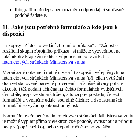
fotografii o předepsaném rozměru odpovídající současné
podobě žadatele.
11. Jaké jsou potřebné formuláře a kde jsou k
dispozici
Tiskopisy "Žádost o vydání zbrojního průkazu" a "Žádost o
rozšíření skupin zbrojního průkazu" si můžete vyzvednout na
jakémkoliv krajském ředitelství policie nebo je získat na
internetových stránkách Ministerstva vnitra
.
V současné době není nutné u vzorů tiskopisů uveřejněných na
internetových stránkách Ministerstva vnitra (při jejich vytištění)
dodržet stanovené barevné provedení - příslušné útvary policie
akceptují též podání učiněná na těchto formulářích vytištěných
černobíle, resp. ve stupních šedi, a to za předpokladu, že text
formulářů a vyplněné údaje jsou plně čitelné; u dvoustranných
formulářů se vyžaduje oboustranný tisk.
Formuláře uveřejněné na internetových stránkách Ministerstva vnitra
je možné vyplnit přímo v elektronické podobě, vytisknout a připojit
podpis (popř. razítko), nebo vyplnit ručně až po vytištění.