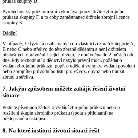
průkaz skupiny D.
Pyrotechnický průzkum smí vykonávat pouze držitel zbrojního
průkazu skupiny F, a to coby zaměstnanec držitele zbrojní licence
skupiny K.
Dědění
V případě, že fyzická osoba nabyla do vlastnictví zbraň kategorie A,
B nebo C nebo střelivo do této zbraně děděním a není držitelem
příslušných oprávnění k jejich držení, je oprávněna do 2 měsíců ode
dne, kdy rozhodnutí o dědictví nabylo právní moci, požádat o
vydání zbrojního průkazu, popř. o udělení výjimky, vydání povolení
nebo zbrojního průvodního listu pro vývoz, dovoz nebo tranzit
zbraní a střeliva.
7. Jakým způsobem můžete zahájit řešení životní
situace
Podejte písemnou žádost o vydání zbrojního průkazu nebo o
rozšíření skupin zbrojního průkazu (spolu s přílohami) na
předepsaném tiskopisu.
8. Na které instituci životní situaci řešit