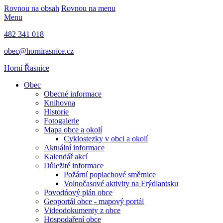
Rovnou na obsah
Rovnou na menu
Menu
482 341 018
obec@hornirasnice.cz
Horní Řasnice
Obec
Obecné informace
Knihovna
Historie
Fotogalerie
Mapa obce a okolí
Cyklostezky v obci a okolí
Aktuální informace
Kalendář akcí
Důležité informace
Požární poplachové směrnice
Volnočasové aktivity na Frýdlantsku
Povodńový plán obce
Geoportál obce - mapový portál
Videodokumenty z obce
Hospodaření obce