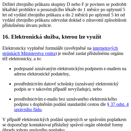
Držitel zbrojního průkazu skupiny D nebo F je povinen se podrobit
lékařské prohlídce u posuzujícího lékaře do 1 měsíce po uplynutí 5
let od vydání zbrojního průkazu a do 2 měsíců po uplynutí 5 let od
vydání zbrojního průkazu odevzdat doklad o zdravotní způsobilosti
příslušnému útvaru policie.
16. Elektronická služba, kterou lze využít
Elektronicky vyplněné formuláře (uveřejněné na
internetových
stránkách Ministerstva vnitra
) je možné zaslat příslušnému orgánu
též elektronicky, a to:
podepsané uznávaným elektronickým podpisem e-mailem na
adresu elektronické podatelny,
prostřednictvím datové schránky (uznávaný elektronický
podpis se v takovém případě nevyžaduje), nebo
prostřednictvím e-mailu bez uznávaného elektronického
podpisu s doplněním podání standardní cestou dle
§ 37 odst. 4
správního řádu
.
V případě elektronických podání spojených se správním poplatkem
se doporučuje kontaktovat příslušný správní orgán ohledně formy
úhrady tohoto správního poplatku.