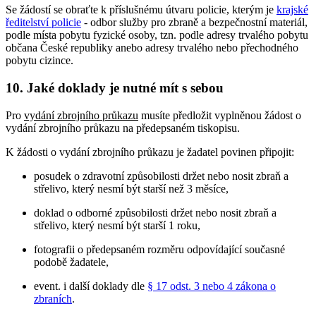
Se žádostí se obraťte k příslušnému útvaru policie, kterým je
krajské
ředitelství policie
- odbor služby pro zbraně a bezpečnostní materiál,
podle místa pobytu fyzické osoby, tzn. podle adresy trvalého pobytu
občana České republiky anebo adresy trvalého nebo přechodného
pobytu cizince.
10. Jaké doklady je nutné mít s sebou
Pro
vydání zbrojního průkazu
musíte předložit vyplněnou žádost o
vydání zbrojního průkazu na předepsaném tiskopisu.
K žádosti o vydání zbrojního průkazu je žadatel povinen připojit:
posudek o zdravotní způsobilosti držet nebo nosit zbraň a
střelivo, který nesmí být starší než 3 měsíce,
doklad o odborné způsobilosti držet nebo nosit zbraň a
střelivo, který nesmí být starší 1 roku,
fotografii o předepsaném rozměru odpovídající současné
podobě žadatele,
event. i další doklady dle
§ 17 odst. 3 nebo 4 zákona o
zbraních
.