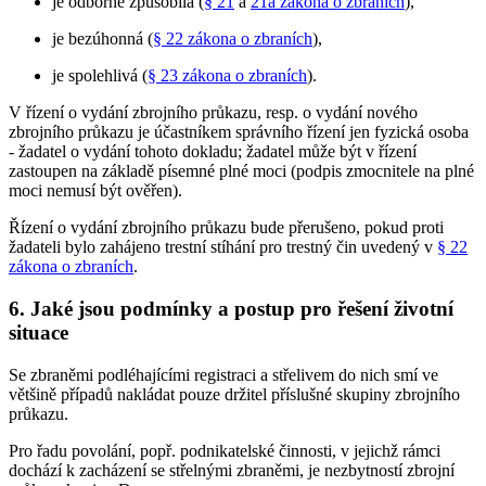
je odborně způsobilá (
§ 21
a
21a zákona o zbraních
),
je bezúhonná (
§ 22 zákona o zbraních
),
je spolehlivá (
§ 23 zákona o zbraních
).
V řízení o vydání zbrojního průkazu, resp. o vydání nového
zbrojního průkazu je účastníkem správního řízení jen fyzická osoba
- žadatel o vydání tohoto dokladu; žadatel může být v řízení
zastoupen na základě písemné plné moci (podpis zmocnitele na plné
moci nemusí být ověřen).
Řízení o vydání zbrojního průkazu bude přerušeno, pokud proti
žadateli bylo zahájeno trestní stíhání pro trestný čin uvedený v
§ 22
zákona o zbraních
.
6. Jaké jsou podmínky a postup pro řešení životní
situace
Se zbraněmi podléhajícími registraci a střelivem do nich smí ve
většině případů nakládat pouze držitel příslušné skupiny zbrojního
průkazu.
Pro řadu povolání, popř. podnikatelské činnosti, v jejichž rámci
dochází k zacházení se střelnými zbraněmi, je nezbytností zbrojní