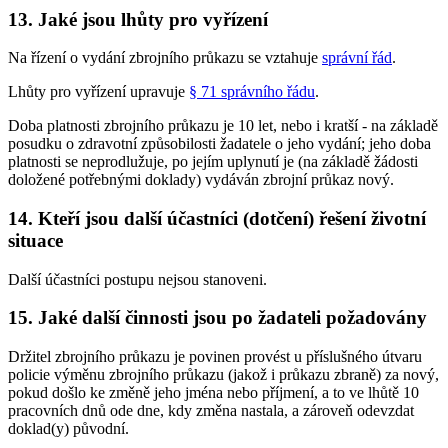
13. Jaké jsou lhůty pro vyřízení
Na řízení o vydání zbrojního průkazu se vztahuje
správní řád
.
Lhůty pro vyřízení upravuje
§ 71 správního řádu
.
Doba platnosti zbrojního průkazu je 10 let, nebo i kratší - na základě
posudku o zdravotní způsobilosti žadatele o jeho vydání; jeho doba
platnosti se neprodlužuje, po jejím uplynutí je (na základě žádosti
doložené potřebnými doklady) vydáván zbrojní průkaz nový.
14. Kteří jsou další účastníci (dotčení) řešení životní
situace
Další účastníci postupu nejsou stanoveni.
15. Jaké další činnosti jsou po žadateli požadovány
Držitel zbrojního průkazu je povinen provést u příslušného útvaru
policie výměnu zbrojního průkazu (jakož i průkazu zbraně) za nový,
pokud došlo ke změně jeho jména nebo příjmení, a to ve lhůtě 10
pracovních dnů ode dne, kdy změna nastala, a zároveň odevzdat
doklad(y) původní.