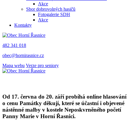
Akce
Sbor dobrovolných hasičů
Fotogalerie SDH
Akce
Kontakty
482 341 018
obec@hornirasnice.cz
Mapa webu
Verze pro seniory
Od 17. června do 20. září probíhá online hlasování
o cenu Památky děkují, které se účastní i objevené
nástěnné malby v kostele Neposkvrněného početí
Panny Marie v Horní Řasnici.