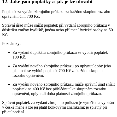
12. Jaké jsou poplatky a jak je lze uhradit
Poplatek za vydání zbrojního průkazu za každou skupinu rozsahu
oprávnění činí 700 Kč.
Správní úřad může snížit poplatek při vydání zbrojního průkazu v
důsledku změny bydliště, jména nebo příjmení fyzické osoby na 50
Kč.
Poznámky:
Za vydání duplikátu zbrojního průkazu se vybírá poplatek
100 Kč.
Za vydání nového zbrojního průkazu po uplynutí doby jeho
platnosti se vybírá poplatek 700 Kč za každou skupinu
rozsahu oprávnění.
Za vydání nového zbrojního průkazu může správní úřad snížit
poplatek na 400 Kč bez přihlédnutí ke skupinám rozsahu
oprávnění, uplyne-li doba platnosti zbrojního průkazu.
Správní poplatek za vydání zbrojního průkazu je vyměřen a vybírán
v české měně a lze jej platit kolkovými známkami; je splatný při
přijetí podání.