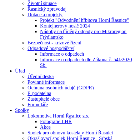
Životní situace
Řasnický zpravodaj
Dotace a projekty
Projekt "Odvodnění hřbitova Horní Řasnice"
Kontejnerový nosič 2024
Nádoby na tříděný odpady pro Mikroregion
Frýdlantsko
Bezpečnost - krizové řízení
Odpadové hospodářství
Informace o odpadech
Informace o odpadech dle Zákona č. 541⁄2020
Sb.
Úřad
Úřední deska
Povinné informace
Ochrana osobních údajů (GDPR)
E-podatelna
Zastupitelé obce
Formuláře
Spolky
Lokomotiva Horní Řasnice z.s.
Fotografie LHŘ
Akce
Spolek pro obnovu kostela v Horní Řasnici
Okrašlovací spolek Horní Řasnice - Srbská