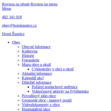
Rovnou na obsah
Rovnou na menu
Menu
482 341 018
obec@hornirasnice.cz
Horní Řasnice
Obec
Obecné informace
Knihovna
Historie
Fotogalerie
Mapa obce a okolí
Cyklostezky v obci a okolí
Aktuální informace
Kalendář akcí
Důležité informace
Požární poplachové směrnice
Volnočasové aktivity na Frýdlantsku
Povodńový plán obce
Geoportál obce - mapový portál
Videodokumenty z obce
Hospodaření obce