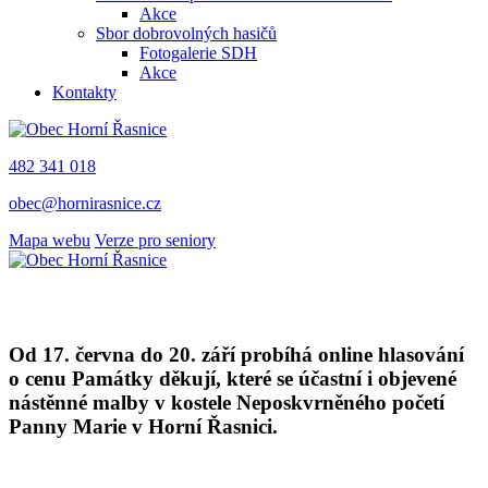
Akce
Sbor dobrovolných hasičů
Fotogalerie SDH
Akce
Kontakty
482 341 018
obec@hornirasnice.cz
Mapa webu
Verze pro seniory
Od 17. června do 20. září probíhá online hlasování
o cenu Památky děkují, které se účastní i objevené
nástěnné malby v kostele Neposkvrněného početí
Panny Marie v Horní Řasnici.