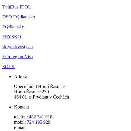
TvůjBus IDOL
DSO Frýdlantsko
Frýdlantsko
FRYSKO
skryteskvosty.eu
Euroregion Nisa
SOLK
Adresa
Obecní úřad Horní Řasnice
Horní Řasnice 230
464 01 p.Frýdlant v Čechách
Kontakt
telefon:
482 341 018
mobil:
724 195 929
e-mail: