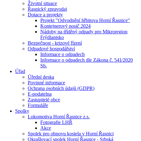
Životní situace
Řasnický zpravodaj
Dotace a projekty
Projekt "Odvodnění hřbitova Horní Řasnice"
Kontejnerový nosič 2024
Nádoby na tříděný odpady pro Mikroregion
Frýdlantsko
Bezpečnost - krizové řízení
Odpadové hospodářství
Informace o odpadech
Informace o odpadech dle Zákona č. 541⁄2020
Sb.
Úřad
Úřední deska
Povinné informace
Ochrana osobních údajů (GDPR)
E-podatelna
Zastupitelé obce
Formuláře
Spolky
Lokomotiva Horní Řasnice z.s.
Fotografie LHŘ
Akce
Spolek pro obnovu kostela v Horní Řasnici
Okrašlovací spolek Horní Řasnice - Srbská