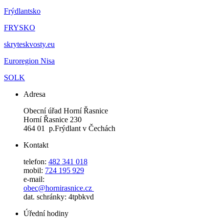
Frýdlantsko
FRYSKO
skryteskvosty.eu
Euroregion Nisa
SOLK
Adresa
Obecní úřad Horní Řasnice
Horní Řasnice 230
464 01 p.Frýdlant v Čechách
Kontakt
telefon:
482 341 018
mobil:
724 195 929
e-mail:
obec@hornirasnice.cz
dat. schránky: 4tpbkvd
Úřední hodiny