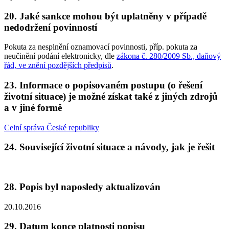
20. Jaké sankce mohou být uplatněny v případě
nedodržení povinností
Pokuta za nesplnění oznamovací povinnosti, příp. pokuta za
neučinění podání elektronicky, dle
zákona č. 280/2009 Sb., daňový
řád, ve znění pozdějších předpisů
.
23. Informace o popisovaném postupu (o řešení
životní situace) je možné získat také z jiných zdrojů
a v jiné formě
Celní správa České republiky
24. Související životní situace a návody, jak je řešit
28. Popis byl naposledy aktualizován
20.10.2016
29. Datum konce platnosti popisu