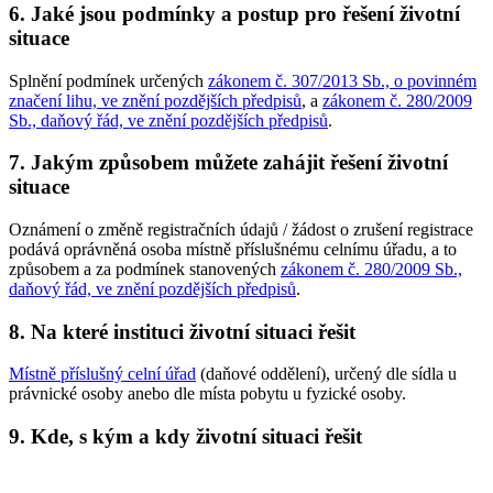
6. Jaké jsou podmínky a postup pro řešení životní
situace
Splnění podmínek určených
zákonem č. 307/2013 Sb., o povinném
značení lihu, ve znění pozdějších předpisů
, a
zákonem č. 280/2009
Sb., daňový řád, ve znění pozdějších předpisů
.
7. Jakým způsobem můžete zahájit řešení životní
situace
Oznámení o změně registračních údajů / žádost o zrušení registrace
podává oprávněná osoba místně příslušnému celnímu úřadu, a to
způsobem a za podmínek stanovených
zákonem č. 280/2009 Sb.,
daňový řád, ve znění pozdějších předpisů
.
8. Na které instituci životní situaci řešit
Místně příslušný celní úřad
(daňové oddělení), určený dle sídla u
právnické osoby anebo dle místa pobytu u fyzické osoby.
9. Kde, s kým a kdy životní situaci řešit