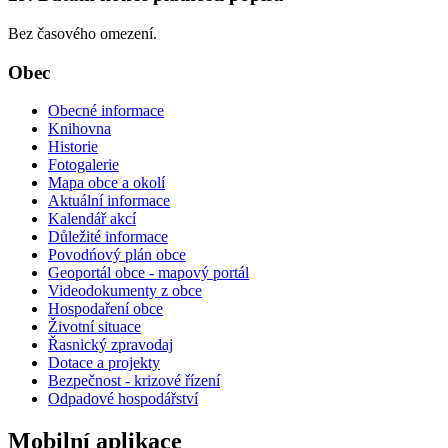
Bez časového omezení.
Obec
Obecné informace
Knihovna
Historie
Fotogalerie
Mapa obce a okolí
Aktuální informace
Kalendář akcí
Důležité informace
Povodńový plán obce
Geoportál obce - mapový portál
Videodokumenty z obce
Hospodaření obce
Životní situace
Řasnický zpravodaj
Dotace a projekty
Bezpečnost - krizové řízení
Odpadové hospodářství
Mobilní aplikace