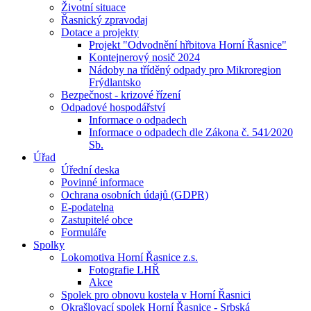
Životní situace
Řasnický zpravodaj
Dotace a projekty
Projekt "Odvodnění hřbitova Horní Řasnice"
Kontejnerový nosič 2024
Nádoby na tříděný odpady pro Mikroregion
Frýdlantsko
Bezpečnost - krizové řízení
Odpadové hospodářství
Informace o odpadech
Informace o odpadech dle Zákona č. 541⁄2020
Sb.
Úřad
Úřední deska
Povinné informace
Ochrana osobních údajů (GDPR)
E-podatelna
Zastupitelé obce
Formuláře
Spolky
Lokomotiva Horní Řasnice z.s.
Fotografie LHŘ
Akce
Spolek pro obnovu kostela v Horní Řasnici
Okrašlovací spolek Horní Řasnice - Srbská