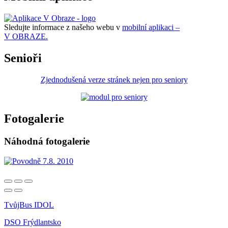
Sledujte informace z našeho webu v
mobilní aplikaci –
V OBRAZE.
Senioři
Zjednodušená verze stránek nejen pro seniory
Fotogalerie
Náhodná fotogalerie
TvůjBus IDOL
DSO Frýdlantsko