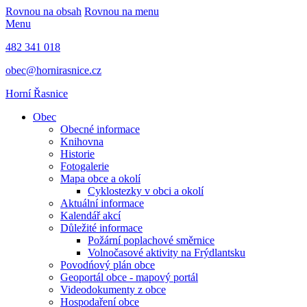
Rovnou na obsah
Rovnou na menu
Menu
482 341 018
obec@hornirasnice.cz
Horní Řasnice
Obec
Obecné informace
Knihovna
Historie
Fotogalerie
Mapa obce a okolí
Cyklostezky v obci a okolí
Aktuální informace
Kalendář akcí
Důležité informace
Požární poplachové směrnice
Volnočasové aktivity na Frýdlantsku
Povodńový plán obce
Geoportál obce - mapový portál
Videodokumenty z obce
Hospodaření obce