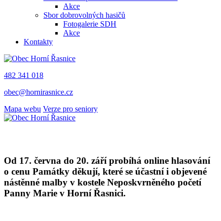
Akce
Sbor dobrovolných hasičů
Fotogalerie SDH
Akce
Kontakty
482 341 018
obec@hornirasnice.cz
Mapa webu
Verze pro seniory
Od 17. června do 20. září probíhá online hlasování
o cenu Památky děkují, které se účastní i objevené
nástěnné malby v kostele Neposkvrněného početí
Panny Marie v Horní Řasnici.