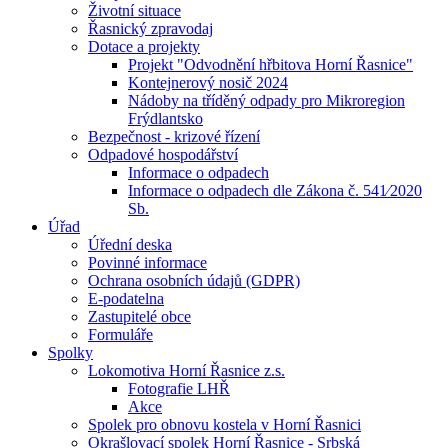
Životní situace
Řasnický zpravodaj
Dotace a projekty
Projekt "Odvodnění hřbitova Horní Řasnice"
Kontejnerový nosič 2024
Nádoby na tříděný odpady pro Mikroregion
Frýdlantsko
Bezpečnost - krizové řízení
Odpadové hospodářství
Informace o odpadech
Informace o odpadech dle Zákona č. 541⁄2020
Sb.
Úřad
Úřední deska
Povinné informace
Ochrana osobních údajů (GDPR)
E-podatelna
Zastupitelé obce
Formuláře
Spolky
Lokomotiva Horní Řasnice z.s.
Fotografie LHŘ
Akce
Spolek pro obnovu kostela v Horní Řasnici
Okrašlovací spolek Horní Řasnice - Srbská