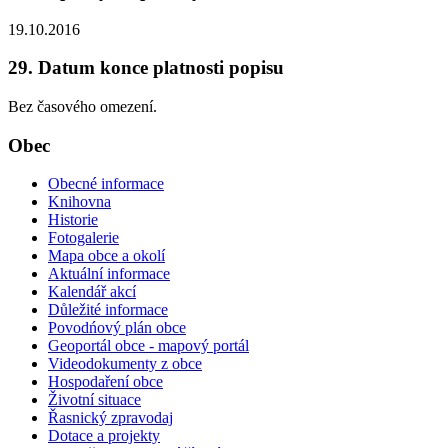
19.10.2016
29. Datum konce platnosti popisu
Bez časového omezení.
Obec
Obecné informace
Knihovna
Historie
Fotogalerie
Mapa obce a okolí
Aktuální informace
Kalendář akcí
Důležité informace
Povodńový plán obce
Geoportál obce - mapový portál
Videodokumenty z obce
Hospodaření obce
Životní situace
Řasnický zpravodaj
Dotace a projekty