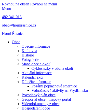
Rovnou na obsah
Rovnou na menu
Menu
482 341 018
obec@hornirasnice.cz
Horní Řasnice
Obec
Obecné informace
Knihovna
Historie
Fotogalerie
Mapa obce a okolí
Cyklostezky v obci a okolí
Aktuální informace
Kalendář akcí
Důležité informace
Požární poplachové směrnice
Volnočasové aktivity na Frýdlantsku
Povodńový plán obce
Geoportál obce - mapový portál
Videodokumenty z obce
Hospodaření obce