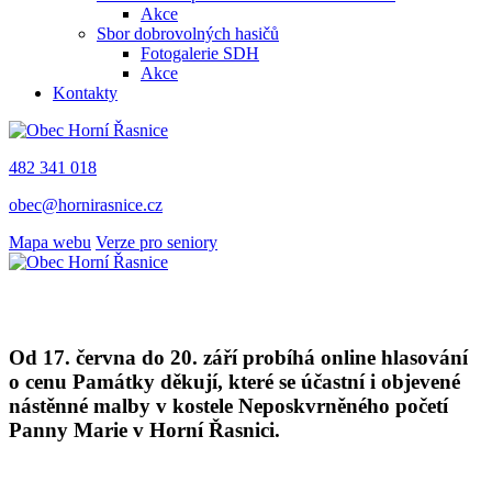
Akce
Sbor dobrovolných hasičů
Fotogalerie SDH
Akce
Kontakty
482 341 018
obec@hornirasnice.cz
Mapa webu
Verze pro seniory
Od 17. června do 20. září probíhá online hlasování
o cenu Památky děkují, které se účastní i objevené
nástěnné malby v kostele Neposkvrněného početí
Panny Marie v Horní Řasnici.