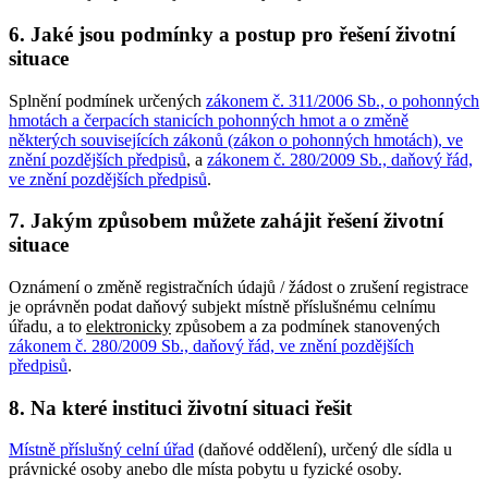
6. Jaké jsou podmínky a postup pro řešení životní
situace
Splnění podmínek určených
zákonem č. 311/2006 Sb., o pohonných
hmotách a čerpacích stanicích pohonných hmot a o změně
některých souvisejících zákonů (zákon o pohonných hmotách), ve
znění pozdějších předpisů
, a
zákonem č. 280/2009 Sb., daňový řád,
ve znění pozdějších předpisů
.
7. Jakým způsobem můžete zahájit řešení životní
situace
Oznámení o změně registračních údajů / žádost o zrušení registrace
je oprávněn podat daňový subjekt místně příslušnému celnímu
úřadu, a to
elektronicky
způsobem a za podmínek stanovených
zákonem č. 280/2009 Sb., daňový řád, ve znění pozdějších
předpisů
.
8. Na které instituci životní situaci řešit
Místně příslušný celní úřad
(daňové oddělení), určený dle sídla u
právnické osoby anebo dle místa pobytu u fyzické osoby.