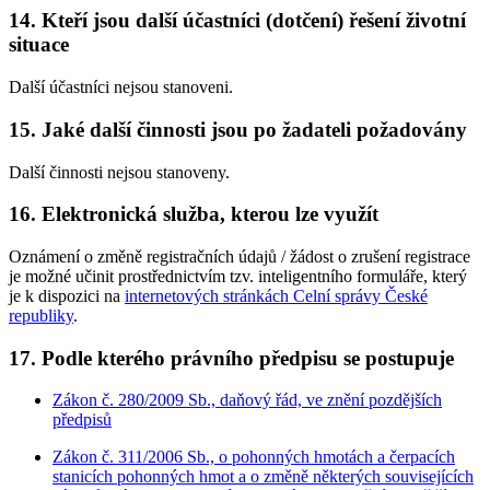
14. Kteří jsou další účastníci (dotčení) řešení životní
situace
Další účastníci nejsou stanoveni.
15. Jaké další činnosti jsou po žadateli požadovány
Další činnosti nejsou stanoveny.
16. Elektronická služba, kterou lze využít
Oznámení o změně registračních údajů / žádost o zrušení registrace
je možné učinit prostřednictvím tzv. inteligentního formuláře, který
je k dispozici na
internetových stránkách Celní správy České
republiky
.
17. Podle kterého právního předpisu se postupuje
Zákon č. 280/2009 Sb., daňový řád, ve znění pozdějších
předpisů
Zákon č. 311/2006 Sb., o pohonných hmotách a čerpacích
stanicích pohonných hmot a o změně některých souvisejících