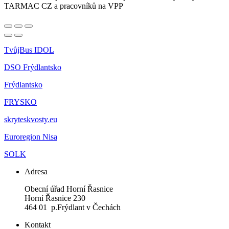
TARMAC CZ a pracovníků na VPP
TvůjBus IDOL
DSO Frýdlantsko
Frýdlantsko
FRYSKO
skryteskvosty.eu
Euroregion Nisa
SOLK
Adresa
Obecní úřad Horní Řasnice
Horní Řasnice 230
464 01 p.Frýdlant v Čechách
Kontakt