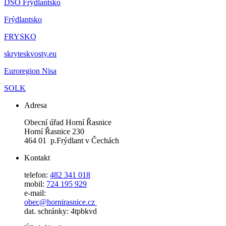
DSO Frýdlantsko
Frýdlantsko
FRYSKO
skryteskvosty.eu
Euroregion Nisa
SOLK
Adresa
Obecní úřad Horní Řasnice
Horní Řasnice 230
464 01 p.Frýdlant v Čechách
Kontakt
telefon:
482 341 018
mobil:
724 195 929
e-mail:
obec@hornirasnice.cz
dat. schránky: 4tpbkvd