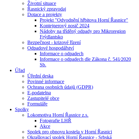
Životní situace
Řasnický zpravodaj
Dotace a projekty
Projekt "Odvodnění hřbitova Horní Řasnice"
Kontejnerový nosič 2024
Nádoby na tříděný odpady pro Mikroregion
Frýdlantsko
Bezpečnost - krizové řízení
Odpadové hospodářství
Informace o odpadech
Informace o odpadech dle Zákona č. 541⁄2020
Sb.
Úřad
Úřední deska
Povinné informace
Ochrana osobních údajů (GDPR)
E-podatelna
Zastupitelé obce
Formuláře
Spolky
Lokomotiva Horní Řasnice z.s.
Fotografie LHŘ
Akce
Spolek pro obnovu kostela v Horní Řasnici
Okrašlovací spolek Horní Řasnice - Srbská