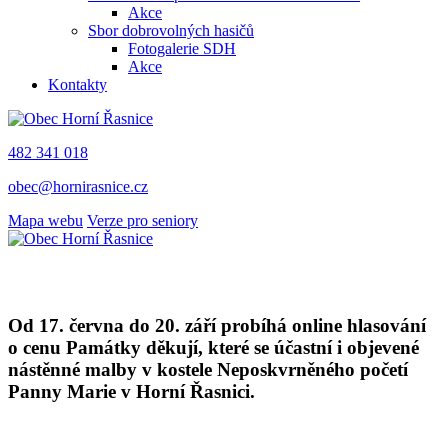
Akce
Sbor dobrovolných hasičů
Fotogalerie SDH
Akce
Kontakty
482 341 018
obec@hornirasnice.cz
Mapa webu
Verze pro seniory
Od 17. června do 20. září probíhá online hlasování
o cenu Památky děkují, které se účastní i objevené
nástěnné malby v kostele Neposkvrněného početí
Panny Marie v Horní Řasnici.