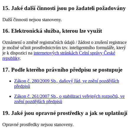
15. Jaké další činnosti jsou po žadateli požadovány
Další činnosti nejsou stanoveny.
16. Elektronická služba, kterou lze využít
Oznámení o změně registračních údajů / žádost o zrušení registrace
je možné učinit prostřednictvím tzv. inteligentního formuláře, který
je k dispozici na
internetových stránkách Celní správy České
republiky
.
17. Podle kterého právního předpisu se postupuje
Zákon č. 280/2009 Sb., daňový řád, ve znění pozdějších
předpisů
Zákon č. 261/2007 Sb., o stabilizaci veřejných rozpočtů, ve
znění pozdějších předpisů
19. Jaké jsou opravné prostředky a jak se uplatňují
Opravné prostředky nejsou stanoveny.