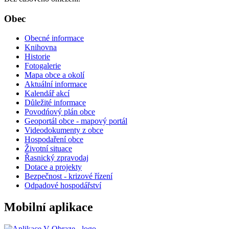
Obec
Obecné informace
Knihovna
Historie
Fotogalerie
Mapa obce a okolí
Aktuální informace
Kalendář akcí
Důležité informace
Povodńový plán obce
Geoportál obce - mapový portál
Videodokumenty z obce
Hospodaření obce
Životní situace
Řasnický zpravodaj
Dotace a projekty
Bezpečnost - krizové řízení
Odpadové hospodářství
Mobilní aplikace