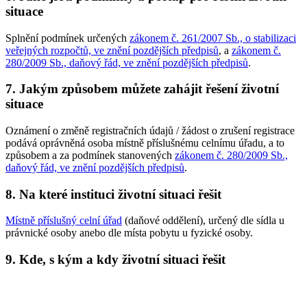
situace
Splnění podmínek určených
zákonem č. 261/2007 Sb., o stabilizaci
veřejných rozpočtů, ve znění pozdějších předpisů
, a
zákonem č.
280/2009 Sb., daňový řád, ve znění pozdějších předpisů
.
7. Jakým způsobem můžete zahájit řešení životní
situace
Oznámení o změně registračních údajů / žádost o zrušení registrace
podává oprávněná osoba místně příslušnému celnímu úřadu, a to
způsobem a za podmínek stanovených
zákonem č. 280/2009 Sb.,
daňový řád, ve znění pozdějších předpisů
.
8. Na které instituci životní situaci řešit
Místně příslušný celní úřad
(daňové oddělení), určený dle sídla u
právnické osoby anebo dle místa pobytu u fyzické osoby.
9. Kde, s kým a kdy životní situaci řešit