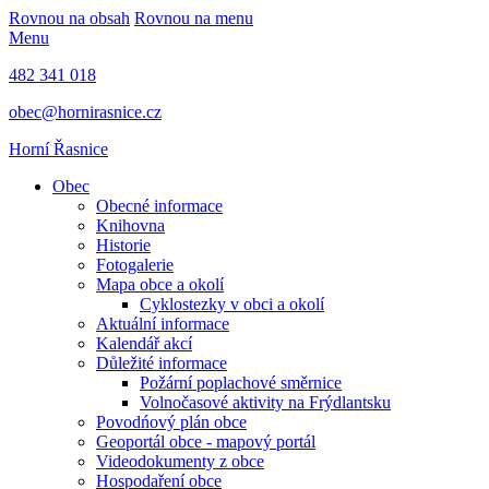
Rovnou na obsah
Rovnou na menu
Menu
482 341 018
obec@hornirasnice.cz
Horní Řasnice
Obec
Obecné informace
Knihovna
Historie
Fotogalerie
Mapa obce a okolí
Cyklostezky v obci a okolí
Aktuální informace
Kalendář akcí
Důležité informace
Požární poplachové směrnice
Volnočasové aktivity na Frýdlantsku
Povodńový plán obce
Geoportál obce - mapový portál
Videodokumenty z obce
Hospodaření obce