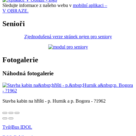
Sledujte informace z našeho webu v
mobilní aplikaci –
V OBRAZE.
Senioři
Zjednodušená verze stránek nejen pro seniory
Fotogalerie
Náhodná fotogalerie
Stavba kabin na hřišti - p. Hurnik a p. Bogora - ?1962
TvůjBus IDOL